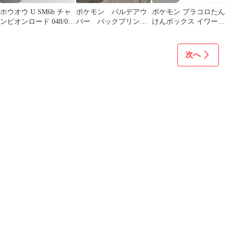
ホウオウ U SM6b チャ
ポケモン パルデアウ
ポケモン プラコロたん
ンピオンロード 048/066
パー バックプリン
けんボックス イワーク
レインボーバーン
ト 半袖 Tシャツ
カイロス セット スー
ドン・キホーテ限定
パーレア
L
次へ