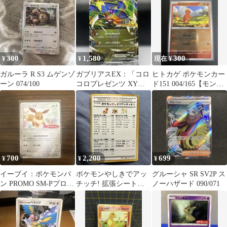
300
1,580
300
¥
¥
現在 ¥
ガルーラ R S3 ムゲンゾ
ガブリアスEX：「コロ
ヒトカゲ ポケモンカー
ーン 074/100
コロプレゼンツ XY激
ド151 004/165【モンス
アツ始動キャンペーン
ターボール柄】
背面傷小
700
2,200
699
¥
¥
¥
イーブイ：ポケモンパ
ポケモンやしきでアッ
グルーシャ SR SV2P ス
ン PROMO SM-Pプロモ
チッチ! 拡張シート第3
ノーハザード 090/071
カード 295/SM-P
弾(緑版)