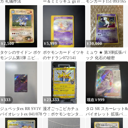
カ 礼儀作法
ー＆ミミッキュ gx rr 傷
モンカード151 093/165
あり
2,500
5,999
30,000
¥
¥
¥
タケシのサイドン ポケ
ポケモンカード イツキ
ミュウ ★ 第3弾拡張パ
モンジム第1弾 ニビシ
のヤドラン072/141
ック 化石の秘密
ティジム タケシ
333
23,333
999
¥
¥
現在 ¥
ジュペッタex RR SV1V
漫才ごっこピカチュ
タロ SR スカーレット&
バイオレットex 041/078
ウ：ポケモンセンター
バイオレット 拡張パッ
オーサカDX オープン
ク ステラミラクル
記念 おいかぜキャ…