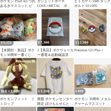
ポケモン Pixel Art つれ
ガジェットポーチ
ヒトカゲ C SM9 タッグ
あるきマスコット ピカ
COOL×METAL ポケ
ボルト 011/095
チュウ
ットモンスター
5,111
7,300
13,500
¥
¥
¥
【未開封・新品】ポケ
2【美品】ポケウォーカ
Pokemon GO Plus +
モン30周年一番くじ
ー通電＆起動確認済ハ
ガラルヒバニー メッ
ートゴールドソウルシ
ソン サルノリ
ルバー2
2,000
3,100
499
現在 ¥
¥
¥
ポケモンフィット ミ
廃盤 ポケモンセンター
ポケモン 30周年 メタル
ミロップ
限定 ぽけもんせんと〜
チャームマスコット ゼ
Tシャツ ソーナノ 未使
ルアネス