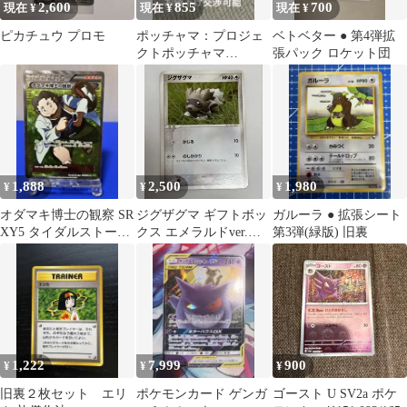
2,600
855
700
現在 ¥
現在 ¥
現在 ¥
ピカチュウ プロモ
ポッチャマ：プロジェ
ベトベター ● 第4弾拡
クトポッチャマ
張パック ロケット団
PROMO S-Pプロモカー
ド 232/S…
1,888
2,500
1,980
¥
¥
¥
オダマキ博士の観察 SR
ジグザグマ ギフトボッ
ガルーラ ● 拡張シート
XY5 タイダルストーム
クス エメラルドver.
第3弾(緑版) 旧裏
078/070 ★傷特価★
008/019
1,222
7,999
900
¥
¥
¥
旧裏２枚セット エリ
ポケモンカード ゲンガ
ゴースト U SV2a ポケ