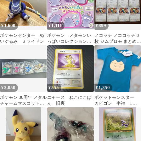
1,600
1,111
899
¥
¥
¥
ポケモンセンター ぬ
ポケモン メタモンい
ノコッチ ノココッチ 8
いぐるみ ミライドン
っぱいコレクション２
枚 ジムプロモ まとめ売
個
り ポケモンカード
2,050
555
1,350
¥
¥
¥
ポケモン 30周年 メタル
ニャース ねこにこば
ポケットモンスター
チャームマスコットシ
ん 旧裏
カビゴン 半袖 Tシ
ンオウ全3種+ゼルアネ
ャツ 新品未使用
ス