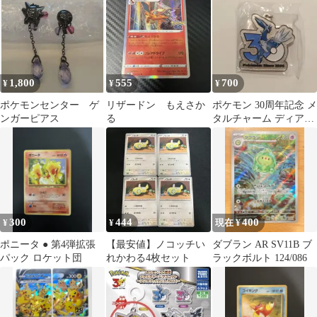
用 白
1,800
555
700
¥
¥
¥
ポケモンセンター ゲ
リザードン もえさか
ポケモン 30周年記念 メ
ンガーピアス
る
タルチャーム ディアル
ガ
300
444
400
¥
¥
現在 ¥
ポニータ ● 第4弾拡張
【最安値】ノコッチい
ダブラン AR SV11B ブ
パック ロケット団
れかわる4枚セット
ラックボルト 124/086