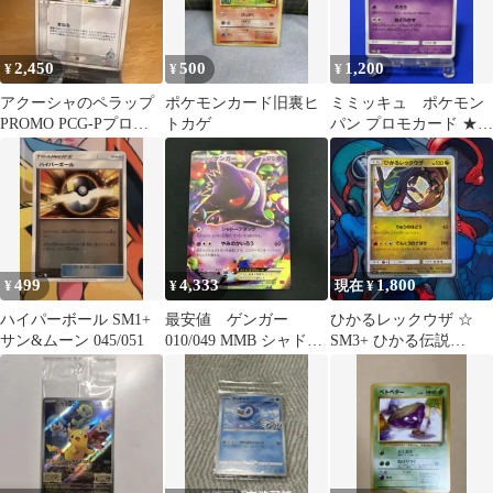
2,450
500
1,200
¥
¥
¥
アクーシャのペラップ
ポケモンカード旧裏ヒ
ミミッキュ ポケモン
PROMO PCG-Pプロモ
トカゲ
パン プロモカード ★匿
カード 143/PCG-P
名配送★
499
4,333
1,800
¥
¥
現在 ¥
ハイパーボール SM1+
最安値 ゲンガー
ひかるレックウザ ☆
サン&ムーン 045/051
010/049 MMB シャドー
SM3+ ひかる伝説
アタック
057/072