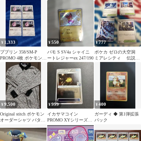
ク LL メンズファッシ
赤 No.0001～0031
ョン
1,333
550
777
¥
¥
¥
ププリン 358/SM-P
パモ S SV4a シャイニ
ポケカ ゼロの大空洞
PROMO 4枚 ポケモンカ
ートレジャーex 247/190
ミアレシティ 伝説の
ードゲーム
海溝 ロケット団のフ
ァクトリー
9,500
999
400
¥
¥
¥
Original stitch ポケモン
イカサマコイン
ガーディ ◆ 第1弾拡張
オーダーシャツ バタフ
PROMO XYシリーズプ
パック
リー
ロモーションカード
PROMO 04…