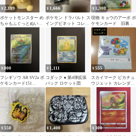
2,199
1,666
1,300
¥
¥
¥
ポケットモンスター め
ポケモン ドラパルト ス
現物 キョウのアーボ ポ
ちゃもふぐっとぬいぐ
イングビネット コレク
ケモンカード 旧裏
るみ Fancy Time ピカチ
ション
面 未使用 美品 ジム
ュウ
800
1,111
555
¥
¥
¥
フシギソウ AR SV2a ポ
コダック ● 第4弾拡張
スカイマーク ピカチュ
ケモンカード151
パック ロケット団
ウジェット カレンダー
167/165
2026
550
1,400
300
¥
¥
¥