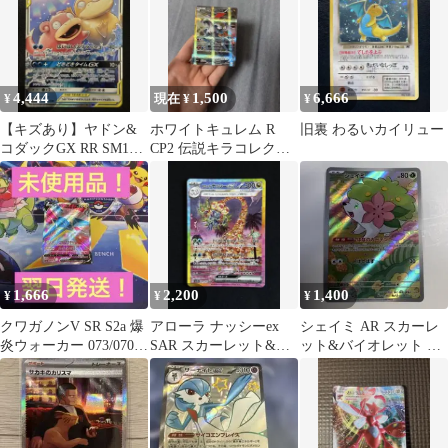
4,444
1,500
6,666
¥
現在 ¥
¥
【キズあり】ヤドン&
ホワイトキュレム R
旧裏 わるいカイリュー
コダックGX RR SM11
CP2 伝説キラコレクシ
ミラクルツイン 011/094
ョン 021/027
1,666
2,200
1,400
¥
¥
¥
クワガノンV SR S2a 爆
アローラ ナッシーex
シェイミ AR スカーレ
炎ウォーカー 073/070・
SAR スカーレット&バ
ット&バイオレット 強
翌日発送！
イオレット 強化拡張パ
化拡張パック 熱風のア
ック 楽…
リーナ 0…