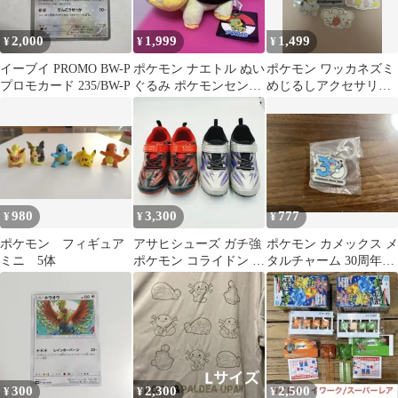
2,000
1,999
1,499
¥
¥
¥
イーブイ PROMO BW-P
ポケモン ナエトル ぬい
ポケモン ワッカネズミ
プロモカード 235/BW-P
ぐるみ ポケモンセンタ
めじるしアクセサリー
ー タグ付き
シールセット
980
3,300
777
¥
¥
¥
ポケモン フィギュア
アサヒシューズ ガチ強
ポケモン カメックス メ
ミニ 5体
ポケモン コライドン ミ
タルチャーム 30周年記
ュウツー 2足セット
念
18cm
300
2,300
2,500
¥
¥
¥