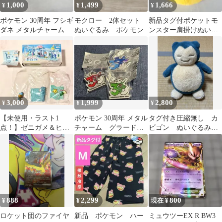
1,000
1,499
1,666
¥
¥
¥
ポケモン 30周年 フシギ
モクロー 2体セット
新品タグ付ポケットモ
ダネ メタルチャーム
ぬいぐるみ ポケモン
ンスター肩掛けぬいぐ
るみバッグピカチュウ
②ショルダーポケモン
3,000
1,999
2,800
¥
¥
¥
【未使用・ラスト1
ポケモン 30周年 メタル
タグ付き圧縮無し カ
点！】ゼニガメ＆ヒト
チャーム グラードン
ビゴン ぬいぐるみ
デマン きらめきの海 4
カイオーガ レックウザ
くたくたたった！ M
番 2020年製
セット
サイズ ポケセン
888
2,299
800
¥
¥
現在 ¥
ロケット団のファイヤ
新品 ポケモン ハー
ミュウツーEX R BW3