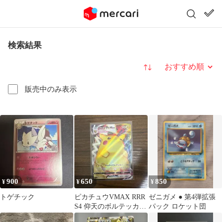
検索結果
並び替え
販売中のみ表示
900
650
850
¥
¥
¥
トゲチック
ピカチュウVMAX RRR
ゼニガメ ● 第4弾拡張
S4 仰天のボルテッカー
パック ロケット団
031/100