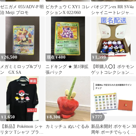
ゼニガメ 055/ADV-P 明
ピカチュウ C XY1 コレ
パオジアンex RR SV4a
治 Meiji プロモ
クションX 022/060
シャイニートレジャー
ex 054/190
26,500
400
1,399
¥
現在 ¥
¥
メガミミロップ&プリ
ニドキング ★ 第1弾拡
【即購入⭕️】ポケモン
ン GX SA
張パック
ゲットコレクションズ
ボールのみ(中身無し)
1,650
8,300
777
¥
¥
¥
【新品】Pokémon シャ
カミッチュ ぬいぐるみ
新品未開封 ポケモン 30
リタツ Tシャツ ブラッ
周年 ポーチでらっくす