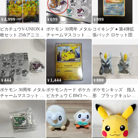
4,999
699
999
¥
¥
¥
ピカチュウV-UNION 4
ポケモン 30周年 メタル
コイキング ● 第4弾拡
枚セット 25thアニコレ
チャームマスコット ギ
張パック ロケット団
ポケカ
ラティナ
444
1,444
880
¥
¥
¥
ポケモン 30周年 メタル
ポケモンカード ポケカ
ポケモンキッズ 指人
チャームマスコット イ
ピカチュウ C BW3 ヘイ
形 ブラックキュレ
ベルタル
ルブリザード 023/052
ム ホワイトキュレ
ム 2体セット まとめ