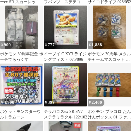
ーex SR スカーレット&
フパンツ ステテコ
サイコドライブ 028/052
バイオレット 拡張パッ
短パン ズボン ヤド
ク
ン、接触冷感 М
900
777
1,888
¥
¥
¥
ポケモン 30周年記念 ポ
イーブイ C XY3 ライジ
ポケモン 30周年 メタル
ーチでらっくす
ングフィスト 075/096
チャームマスコット デ
ィアルガ＆ゼルネアス
4,800
399
2,400
¥
¥
¥
ポケットモンスターウ
テラパゴスex SR SV7
ポケモン プラコロ たん
ルトラムーン
ステラミラクル 122/102
けんボックス 01 ファイ
ヤー フリーザ等 4つ
セット