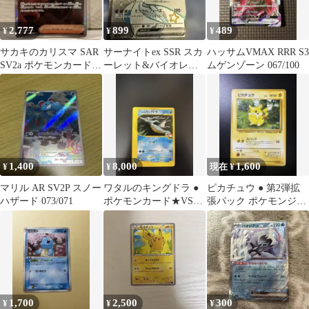
2,777
899
489
¥
¥
¥
サカキのカリスマ SAR
サーナイトex SSR スカ
ハッサムVMAX RRR S3
SV2a ポケモンカード
ーレット&バイオレッ
ムゲンゾーン 067/100
151 207/165
ト ハイクラスパック シ
ャイニ…
1,400
8,000
1,600
¥
¥
現在 ¥
マリル AR SV2P スノー
ワタルのキングドラ ●
ピカチュウ ● 第2弾拡
ハザード 073/071
ポケモンカード★VS
張パック ポケモンジャ
102/141
ングル
1,700
2,500
300
¥
¥
¥