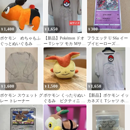
1,400
1,650
300
¥
¥
¥
ポケモン めちゃもふ
【新品】Pokémon ドオ
フラエッテ U S6a イー
ぐっとぬいぐるみ ポ
ー Tシャツ モカ Mサイ
ブイヒーローズ
カブ
ズ ポケモン
038/069 1枚
1,600
1,500
1,650
¥
¥
¥
ポケモン スウェット グ
ポケモン くったりぬい
【新品】ポケモン イッ
レー トレーナー
ぐるみ ビクティニ お
カネズミ Tシャツ ホワ
やすみver ポケモンセン
イト L メンズファッシ
ター
ョン