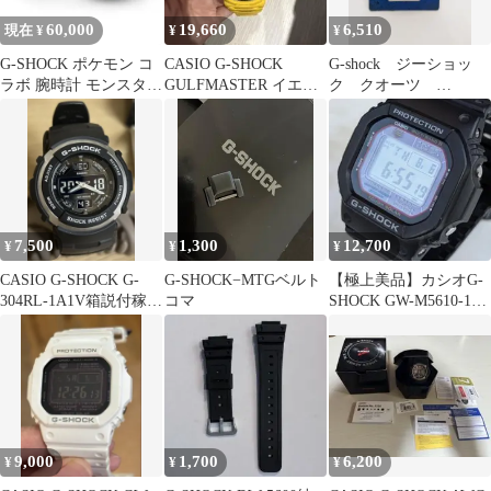
60,000
19,660
6,510
現在 ¥
¥
¥
G-SHOCK ポケモン コ
CASIO G-SHOCK
G-shock ジーショッ
ラボ 腕時計 モンスター
GULFMASTER イエロ
ク クオーツ
ボールケース付き
ー
DW6910k イルクジモ
デル
7,500
1,300
12,700
¥
¥
¥
CASIO G-SHOCK G-
G-SHOCK−MTGベルト
【極上美品】カシオG-
304RL-1A1V箱説付稼働
コマ
SHOCK GW-M5610-1JF
品 デジタル大画面
整備済 電波ソーラー
9,000
1,700
6,200
¥
¥
¥