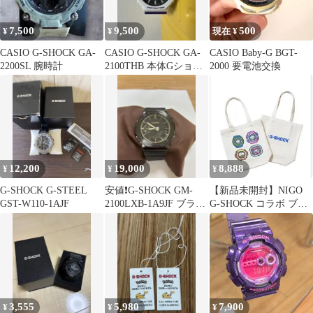
7,500
9,500
500
¥
¥
現在 ¥
CASIO G-SHOCK GA-
CASIO G-SHOCK GA-
CASIO Baby-G BGT-
2200SL 腕時計
2100THB 本体Gショッ
2000 要電池交換
ク
12,200
19,000
8,888
¥
¥
¥
G-SHOCK G-STEEL
安値❗️G-SHOCK GM-
【新品未開封】NIGO
GST-W110-1AJF
2100LXB-1A9JF ブラッ
G-SHOCK コラボ ブッ
ク×ゴールド
クトート バッグ 限定品
3,555
5,980
7,900
¥
¥
¥