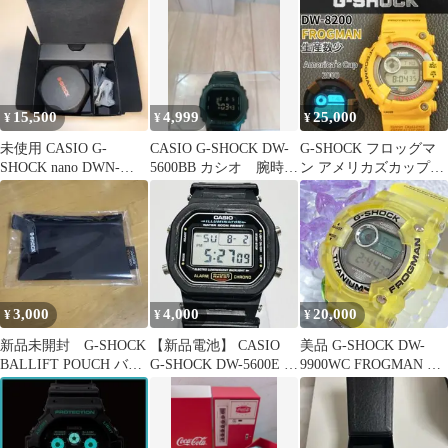
品‼️
15,500
4,999
25,000
¥
¥
¥
未使用 CASIO G-
CASIO G-SHOCK DW-
G-SHOCK フロッグマ
SHOCK nano DWN-
5600BB カシオ 腕時
ン アメリカズカップ
5600-9JR イエロー
計 ブラック
2000 電池新品 黄蛙 カ
シオ
3,000
4,000
20,000
¥
¥
¥
新品未開封 G-SHOCK
【新品電池】 CASIO
美品 G-SHOCK DW-
BALLIFT POUCH バリ
G-SHOCK DW-5600E デ
9900WC FROGMAN フ
フトポーチ
ジタル 腕時計
ロッグマン #759