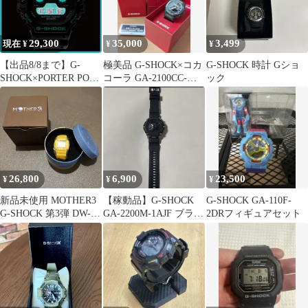
29,300
35,000
3,499
現在 ¥
¥
¥
【出品8/8まで】G-
極美品 G-SHOCK×コカ
G-SHOCK 時計 Gショ
SHOCK×PORTER POTR
コーラ GA-2100CC-
ック
DW-5900
3AJR カシオーク
26,800
6,900
23,500
¥
¥
¥
新品未使用 MOTHER3
【稼動品】G-SHOCK
G-SHOCK GA-110F-
G-SHOCK 第3弾 DW-
GA-2200M-1AJF ブラッ
2DRフィギュアセット
5600限定 マザー3
ク×グリーン