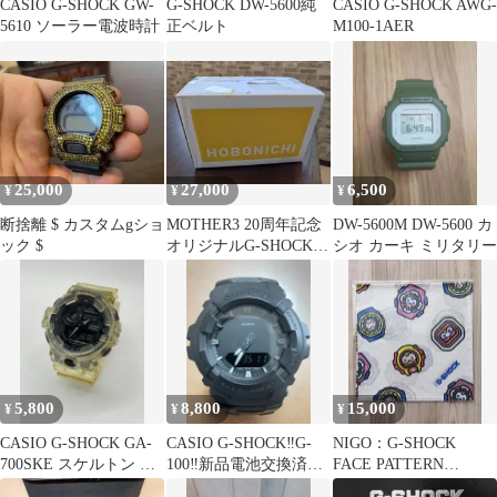
CASIO G-SHOCK GW-
G-SHOCK DW-5600純
CASIO G-SHOCK AWG-
5610 ソーラー電波時計
正ベルト
M100-1AER
25,000
27,000
6,500
¥
¥
¥
断捨離 $ カスタムgショ
MOTHER3 20周年記念
DW-5600M DW-5600 カ
ック $
オリジナルG-SHOCK
シオ カーキ ミリタリー
DW-5600 ほぼ日
5,800
8,800
15,000
¥
¥
¥
CASIO G-SHOCK GA-
CASIO G-SHOCK‼️G-
NIGO：G-SHOCK
700SKE スケルトン 腕
100‼️新品電池交換済‼️
FACE PATTERN
時計
超希少未使用品ほぼ新
BANDANA CASIO