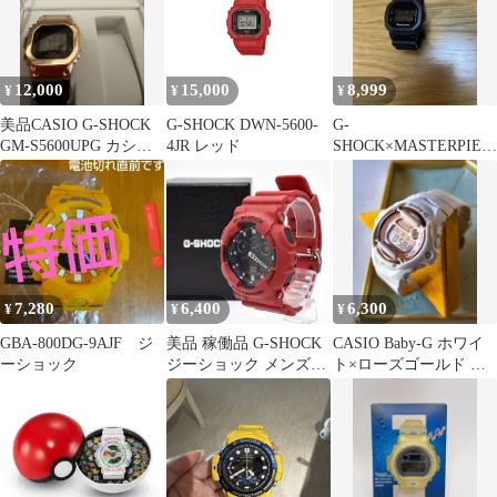
12,000
15,000
8,999
¥
¥
¥
美品CASIO G-SHOCK
G-SHOCK DWN-5600-
G-
GM-S5600UPG カシオ
4JR レッド
SHOCK×MASTERPIEC
デジタル時計
E/Gコラボウォッチ
DW-5600VT
7,280
6,400
6,300
¥
¥
¥
GBA-800DG-9AJF ジ
美品 稼働品 G-SHOCK
CASIO Baby-G ホワイ
ーショック
ジーショック メンズ腕
ト×ローズゴールド デ
時計 レッド
ジタル腕時計