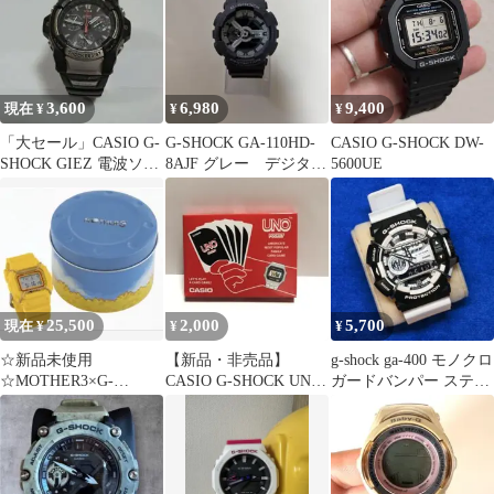
3,600
6,980
9,400
現在 ¥
¥
¥
「大セール」CASIO G-
G-SHOCK GA-110HD-
CASIO G-SHOCK DW-
SHOCK GIEZ 電波ソー
8AJF グレー デジタル
5600UE
ラー 稼働品
腕時計
25,500
2,000
5,700
現在 ¥
¥
¥
☆新品未使用
【新品・非売品】
g-shock ga-400 モノクロ
☆MOTHER3×G-
CASIO G-SHOCK UNO
ガードバンパー ステン
SHOCK 第3弾 DW-
POCKETカード
レス尾錠 カスタム
5600限定マザー3