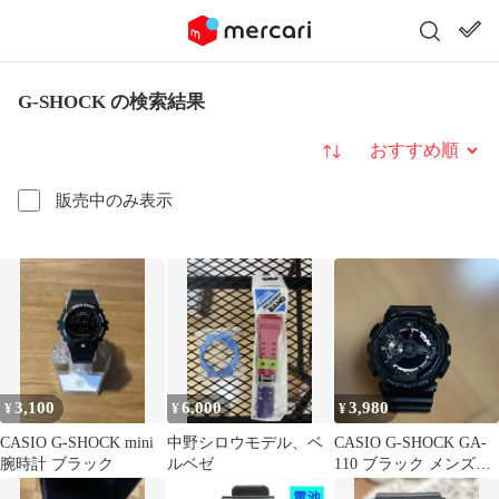
G-SHOCK の検索結果
並び替え
販売中のみ表示
3,100
6,000
3,980
¥
¥
¥
CASIO G-SHOCK mini
中野シロウモデル、ベ
CASIO G-SHOCK GA-
腕時計 ブラック
ルベゼ
110 ブラック メンズ腕
時計 動作未確認