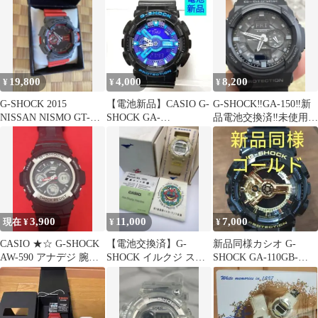
19,800
4,000
8,200
¥
¥
¥
G-SHOCK 2015
【電池新品】CASIO G-
G-SHOCK‼️GA-150‼️新
NISSAN NISMO GT-R
SHOCK GA-
品電池交換済‼️未使用
非売品
100HC(5146)
品‼️ほぼ新品
3,900
11,000
7,000
現在 ¥
¥
¥
CASIO ★☆ G-SHOCK
【電池交換済】G-
新品同様カシオ G-
AW-590 アナデジ 腕時
SHOCK イルクジ スケ
SHOCK GA-110GB-
計 正常作動未確認
ルトンイエロー 箱付
1JAF ブラックゴールド