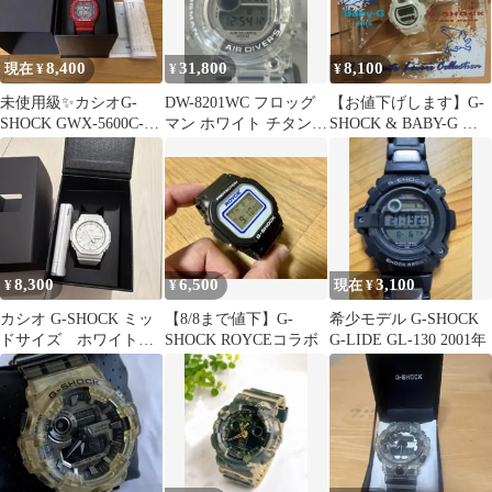
8,400
31,800
8,100
現在 ¥
¥
¥
未使用級✨カシオG-
DW-8201WC フロッグ
【お値下げします】G-
SHOCK GWX-5600C-
マン ホワイト チタン
SHOCK & BABY-G 魔
4JF 電波ソーラー レッ
電池交換済 外装新品
女とドラゴン
ド
8,300
6,500
3,100
¥
¥
現在 ¥
カシオ G-SHOCK ミッ
【8/8まで値下】G-
希少モデル G-SHOCK
ドサイズ ホワイト
SHOCK ROYCEコラボ
G-LIDE GL-130 2001年
白 GMA-S2100-7AJF