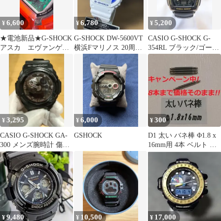
6,600
6,780
5,200
¥
¥
¥
★電池新品★G-SHOCK
G-SHOCK DW-5600VT
CASIO G-SHOCK G-
アスカ エヴァンゲリ
横浜Fマリノス 20周
354RL ブラック/ゴール
ヲン DW-9500
年 ジャンク扱い
ド
3,295
6,000
300
¥
¥
¥
CASIO G-SHOCK GA-
GSHOCK
D1 太い バネ棒 Φ1.8 x
300 メンズ腕時計 傷あ
16mm用 4本 ベルト 交
り アナデジ
換 メンズ腕時計
9,480
10,500
17,000
¥
¥
¥