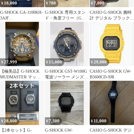
18,000
780
7,000
¥
¥
¥
G-SHOCK GA-1100KH-
G-SHOCK 専用スタン
CASIO G-SHOCK 腕時
3AJF
ド・角度フリー（Gの
計 デジタル ブラック
GRAVITYMASTER
ベースデザイン）
DW-5600E
27,999
15,000
29,000
¥
¥
¥
【極美品】G-SHOCK
G-SHOCK GST-W100G
CASIO G-SHOCK GW-
MUDMASTER マッド
電波ソーラー メンズ腕
B5600CD-9JR
マスター GWG-100
時計 ゴールド
28,000
7,300
11,000
¥
¥
¥
【2本セット】G-
G-SHOCK GW-
CASIO G-SHOCK デジ