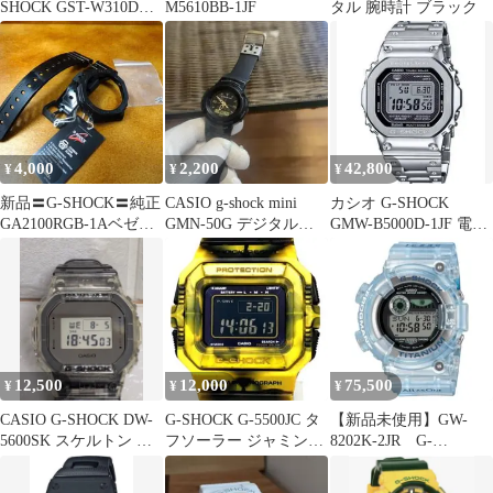
SHOCK GST-W310Dと
M5610BB-1JF
タル 腕時計 ブラック
W310 電波ソーラー
4,000
2,200
42,800
¥
¥
¥
新品〓G-SHOCK〓純正
CASIO g-shock mini
カシオ G-SHOCK
GA2100RGB-1Aベゼル
GMN-50G デジタル腕
GMW-B5000D-1JF 電波
＆ベルト〓光沢ブラッ
時計 ブラック
ソーラー フルメタル
ク
12,500
12,000
75,500
¥
¥
¥
CASIO G-SHOCK DW-
G-SHOCK G-5500JC タ
【新品未使用】GW-
5600SK スケルトン 腕
フソーラー ジャミンカ
8202K-2JR G-
時計
ラー CASIO
SHOCK イルカ・クジ
ラ 2026