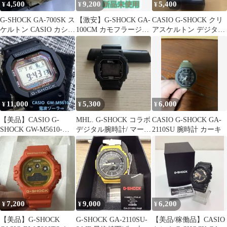
4,500
9,200
5,400
¥
¥
¥
G-SHOCK GA-700SK ス
【激安】G-SHOCK GA-
CASIO G-SHOCK クリ
ケルトン CASIO カシ
100CM カモフラージュ
アスケルトン デジタル
オ 本体のみ 時計
腕時計
腕時計
11,000
5,300
6,000
¥
¥
¥
【美品】CASIO G-
MHL. G-SHOCK コラボ
CASIO G-SHOCK GA-
SHOCK GW-M5610-
デジタル腕時計/ マーガ
2110SU 腕時計 カーキ
1【電波ソーラー】②
レットハウエル
7,200
9,000
6,200
¥
¥
¥
【美品】G-SHOCK
G-SHOCK GA-2110SU-
【美品/稼働品】CASIO