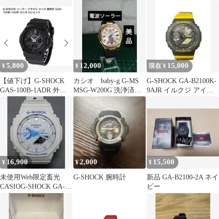
番 電波時計
7JR イルクジ
5,800
12,000
15,000
¥
¥
現在 ¥
【値下げ】G-SHOCK
カシオ baby-g G-MS
G-SHOCK GA-B2100K-
GAS-100B-1ADR 外
MSG-W200G 洗浄済
9AJR イルクジ アイサ
箱・缶ケース付
み 美品
ーチ・ジャパン
16,900
2,000
15,500
¥
¥
¥
未使用Web限定畜光
G-SHOCK 腕時計
新品 GA-B2100-2A ネイ
CASIOG-SHOCK GA-
ビー
2100HDS-7A1JF