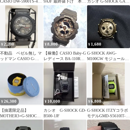
CASIO DW-5900TS-4JF
9AJF 最終値下げ 本日
カシオ G-SHOCK GA-
腕時計
まで。 中古品
110RG-1AJF クォーツ
メンズ 腕時計 アナデジ
カレンダー ブラック ケ
ース付き K0806
2,200
8,000
1,680
¥
¥
¥
不動品 ベゼル無し マ
【稼働】CASIO Baby-G
G-SHOCK AWG-
ッドマン CASIO G-
レディース BA-110RG
M100GW モジュール
SHOCK AW-570
黒金
5230 ジャンク
26,300
10,000
6,800
¥
¥
¥
【抽選限定品】
カシオ G-SHOCK GD-
G-SHOCK ITZYコラボ
MOTHER3×G-SHOCK
B500-1JF
モデルGMD-S5610IT-
第3弾 DW-5600
3JR 2026福袋