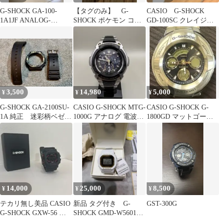
G-SHOCK GA-100-
【タグのみ】 G-
CASIO G-SHOCK
1A1JF ANALOG-
SHOCK ポケモン コラ
GD-100SC クレイジー
DIGITAL 腕時計
ボGA-110PKM-7AJR 2
カラーズ
枚
3,500
14,980
5,000
¥
¥
¥
G-SHOCK GA-2100SU-
CASIO G-SHOCK MTG-
CASIO G-SHOCK G-
1A 純正 迷彩柄ベゼ
1000G アナログ 電波ソ
1800GD マットゴール
ル・ベルトセット
ーラー
ド レア
14,000
25,000
8,500
¥
¥
¥
テカリ無し美品 CASIO
新品 タグ付き G-
GST-300G
G-SHOCK GXW-56 廃
SHOCK GMD-W5601K-