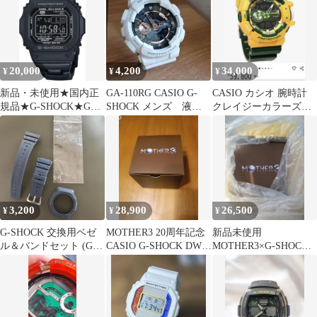
20,000
4,200
34,000
¥
¥
¥
新品・未使用★国内正
GA-110RG CASIO G-
CASIO カシオ 腕時計
規品★G-SHOCK★GW-
SHOCK メンズ 液晶
クレイジーカラーズ
M5610UBC-1JF
反転 腕時計 白 黒
GA-400CS-9A G
3,200
28,900
26,500
¥
¥
¥
G-SHOCK 交換用ベゼ
MOTHER3 20周年記念
新品未使用
ル＆バンドセット (GA-
CASIO G-SHOCK DW-
MOTHER3×G-SHOCK
B2100-2A)
5600 コラボ
第3弾 限定マザー3 DW-
5600