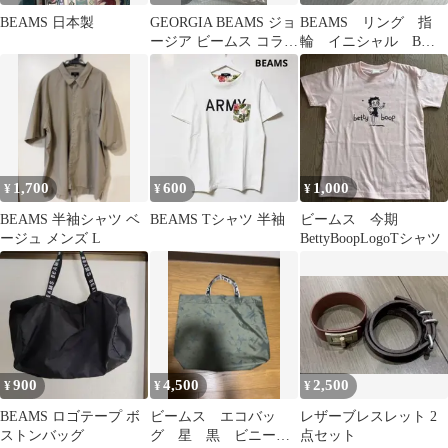
BEAMS 日本製
GEORGIA BEAMS ジョ
BEAMS リング 指
ージア ビームス コラボ
輪 イニシャル B
バッグ
12〜14号
1,700
600
1,000
¥
¥
¥
BEAMS 半袖シャツ ベ
BEAMS Tシャツ 半袖
ビームス 今期
ージュ メンズ L
BettyBoopLogoTシャツ
900
4,500
2,500
¥
¥
¥
BEAMS ロゴテープ ボ
ビームス エコバッ
レザーブレスレット 2
ストンバッグ
グ 星 黒 ビニー
点セット