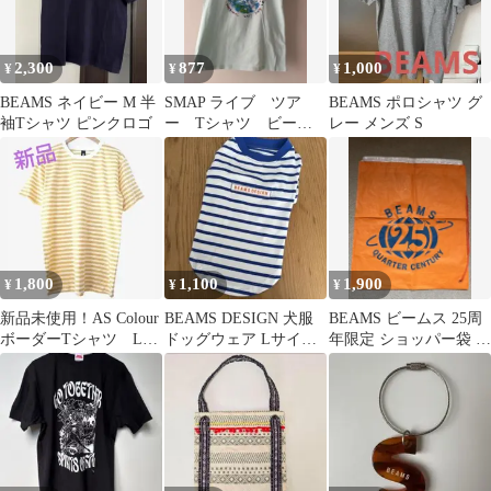
2,300
877
1,000
¥
¥
¥
BEAMS ネイビー M 半
SMAP ライブ ツア
BEAMS ポロシャツ グ
袖Tシャツ ピンクロゴ
ー Tシャツ ビーム
レー メンズ S
ス
1,800
1,100
1,900
¥
¥
¥
新品未使用！AS Colour
BEAMS DESIGN 犬服
BEAMS ビームス 25周
ボーダーTシャツ Lサ
ドッグウェア Lサイズ
年限定 ショッパー袋 シ
イズ
ビームス ボーダー
ョップ袋