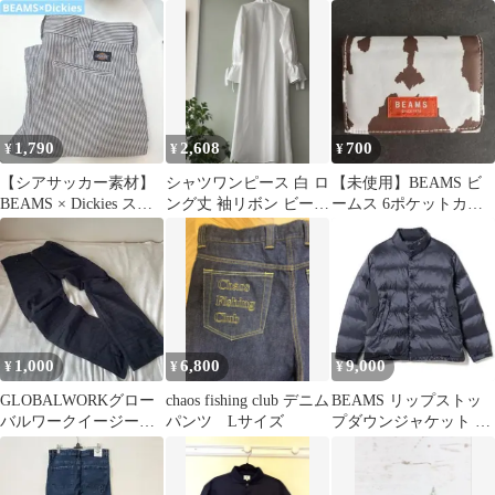
ル ナイロン
1,790
2,608
700
¥
¥
¥
【シアサッカー素材】
シャツワンピース 白 ロ
【未使用】BEAMS ビ
BEAMS × Dickies スト
ング丈 袖リボン ビーム
ームス 6ポケットカジ
ライプパンツ 32イン
ス beams BEAMS
ュアル財布
チ
1,000
6,800
9,000
¥
¥
¥
GLOBALWORKグロー
chaos fishing club デニム
BEAMS リップストッ
バルワークイージーパ
パンツ Lサイズ
プダウンジャケット ネ
ンツ チノブラックウォ
イビー Sサイズ
ッチBEAM