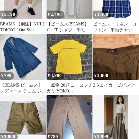
5,190
2,490
1,480
¥
¥
¥
BEAMS 【別注】NULL
【ビームス/BEAMS】
ビームス リネン コ
TOKYO / Out Side
ロゴT シャツ 半袖
ットン 半袖チェック
Shorts
カットソー トップ
シャツ 青 M ボタン
ス 白【S】
ダウン 日本製生地
790
3,980
3,000
¥
¥
¥
【BEAMS ビームス】
一点物 2017 ヨーコフチ
2ウェイカーゴパンツ
レディース デニム ジャ
ガミ YOKO
ケット コート おしゃれ
FUCHIGAMI Tシャツ
2,000
780
2,999
¥
¥
¥