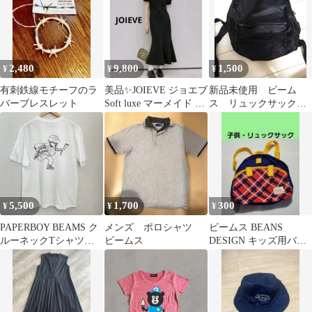
2,480
9,800
1,500
¥
¥
¥
有刺鉄線モチーフのラ
美品✨️JOIEVE ジョエブ
新品未使用 ビーム
バーブレスレット
Soft luxe マーメイド ワ
ス リュックサック
ンピース 黒
ブラック
5,500
1,700
300
¥
¥
¥
PAPERBOY BEAMS ク
メンズ ポロシャツ
ビームス BEANS
ルーネックTシャツ
ビームス
DESIGN キッズ用バッ
XL
グ ベビーリュック