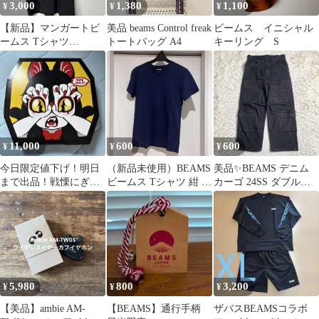
3,000
1,380
1,100
¥
¥
¥
【新品】マンガートビ
美品 beams Control freak
ビームス イニシャル
ームス Tシャツ
トートバッグ A4
キーリング S
SPIRITS OF STEEL 永
井豪
11,000
600
600
¥
¥
¥
今日限定値下げ！明日
（新品未使用）BEAMS
美品✨BEAMS デニム
まで出品！戦慄にぎる
ビームス Tシャツ 紺 S
カーゴ 24SS ダブルポ
ちゃん 222 Tシャツ 白
サイズ 綿100%
ケットデニムパンツ 黒
XL箱付き！
5,980
800
3,200
¥
¥
¥
【美品】ambie AM-
【BEAMS】通行手柄
ザバスBEAMSコラボ