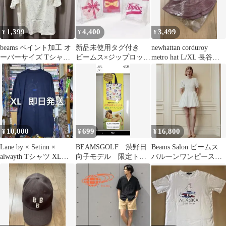
1,399
4,400
3,499
¥
¥
¥
beams ペイント加工 オ
新品未使用タグ付き
newhattan corduroy
ーバーサイズ Tシャ
ビームス×ジップロック
metro hat L/XL 長谷川
ツ サイズL
®デザインバッグL
昭雄
10,000
699
16,800
¥
¥
¥
Lane by × Setinn ×
BEAMSGOLF 渋野日
Beams Salon ビームス
alwayth Tシャツ XLサ
向子モデル 限定トー
バルーンワンピース
イズ
トバッグ（1～4個）
draw drawers