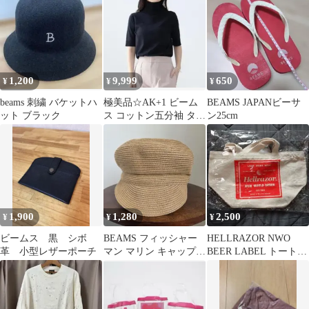
ツ黒XL
1,200
9,999
650
¥
¥
¥
beams 刺繍 バケットハ
極美品☆AK+1 ビーム
BEAMS JAPANビーサ
ット ブラック
ス コットン五分袖 ター
ン25cm
トルネックニット 36 ネ
イビー
1,900
1,280
2,500
¥
¥
¥
ビームス 黒 シボ
BEAMS フィッシャー
HELLRAZOR NWO
革 小型レザーポーチ
マン マリン キャップ
BEER LABEL トートバ
キャスケット 帽子
ッグ