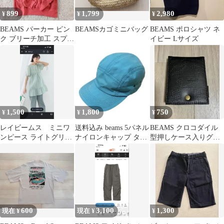
899
1,799
2,980
¥
¥
¥
BEAMS パーカー ピン
BEAMSカゴミニバッグ
BEAMS ポロシャツ ネ
ク ブリーチ加工 スプラ
イビー Lサイズ
ッシュ柄 長袖 M フー
ディ
1,500
1,800
750
¥
¥
¥
レイビームス ミニワ
送料込み beams 5パネル
BEAMS クロコダイル
ンピース ライトグリー
ナイロンキャップ ター
型押しケース入りグル
ン
コイズ
ーミングキット 付録
600
3,100
1,300
現在 ¥
現在 ¥
¥