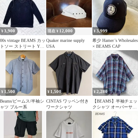
3,900
12,000
3,999
¥
現在 ¥
¥
00s vintage BEAMS カッ
Quaker marine supply
希少 Hamer’s Wholesales
トソー ストリート Y2K
USA
× BEAMS CAP
アーカイブ
1,500
1,500
2,280
¥
¥
¥
Beams/ビームス/半袖シ
CINTAS ワッペン付き
【BEAMS】半袖チェッ
ャツ ブルー系
ワークシャツ
クシャツ オーバーサイ
ズ マドラスチェック メ
ンズ