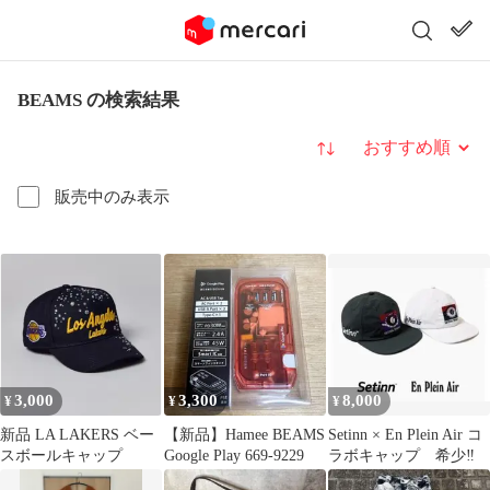
BEAMS の検索結果
並び替え
販売中のみ表示
3,000
3,300
8,000
¥
¥
¥
新品 LA LAKERS ベー
【新品】Hamee BEAMS
Setinn × En Plein Air コ
スボールキャップ
Google Play 669-9229
ラボキャップ 希少‼️