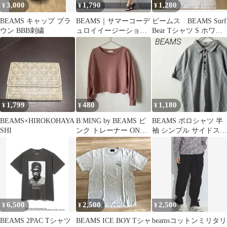
3,000
1,790
1,280
¥
¥
¥
BEAMS キャップ ブラ
BEAMS｜サマーコーデ
ビームス BEAMS Surf
ウン BBB刺繍
ュロイイージーショー
Bear Tシャツ S ホワイ
ツMビームスオーシャ
ト メンズ S
ンパシフィック
1,799
480
1,180
¥
¥
¥
BEAMS×HIROKOHAYA
B:MING by BEAMS ピ
BEAMS ポロシャツ 半
SHI
ンク トレーナー ONE
袖 シンプル サイドスリ
SIZE
ット シンプル 大きめ
6,500
2,500
2,500
¥
¥
¥
BEAMS 2PAC Tシャツ
BEAMS ICE BOY Tシャ
beamsコットンミリタリ