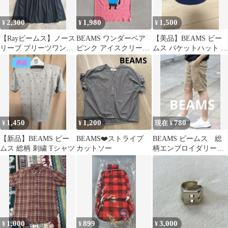
2,300
1,980
1,500
¥
¥
¥
【Rayビームス】ノース
BEAMS ワンダーベア
【美品】BEAMS ビー
リーブ プリーツワンピ
ピンク アイスクリーム
ムス バケットハット ネ
ース ブラック
Tシャツ【古着】
イビー ロゴ刺繍 フリー
サイズ
1,450
1,200
780
¥
¥
現在 ¥
【新品】BEAMS ビー
BEAMS❤️ストライプ
BEAMS ビームス 総
ムス 総柄 刺繍 Tシャツ
カットソー
柄エンブロイダリーチ
ノショーツ 刺繍 シ
ョートパンツ
1,000
899
3,000
¥
¥
¥