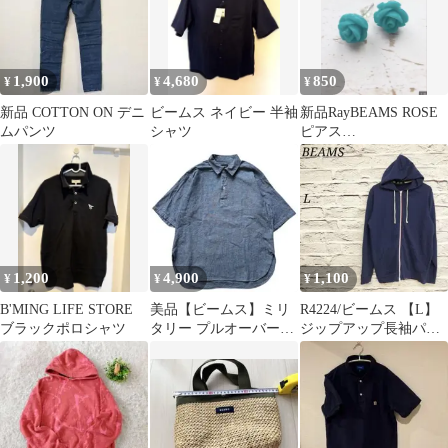
1,900
4,680
850
¥
¥
¥
新品 COTTON ON デニ
ビームス ネイビー 半袖
新品RayBEAMS ROSE
ムパンツ
シャツ
ピアス
TURQUOISEFREE ター
コイズブルー
1,200
4,900
1,100
¥
¥
¥
B'MING LIFE STORE
美品【ビームス】ミリ
R4224/ビームス 【L】
ブラックポロシャツ
タリー プルオーバーシ
ジップアップ長袖パー
ャツ シャンブレー
カー コットン混 ネイビ
ー