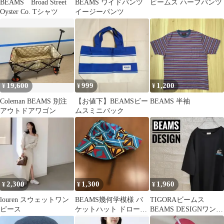
BEAMS Broad Street
BEAMS ワイドパンツ
ビームス ハーフパンツ
Oyster Co. Tシャツ
イージーパンツ
19,600
999
1,200
¥
¥
¥
Coleman BEAMS 別注
【お値下】BEAMSビー
BEAMS 半袖
アウトドアワゴン
ムスミニバック
2,300
1,300
1,960
¥
¥
¥
louren スウェットワン
BEAMS幾何学模様 バ
TIGORAビームス
ピース
ケットハット ドローコ
BEAMS DESIGNワンポ
ード付き
イントロゴ古着Tシャ