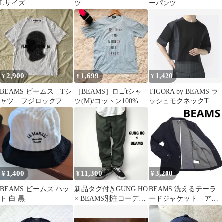
Lサイズ
ツ
ーパンツ
2,900
1,699
1,420
¥
¥
¥
BEAMS ビームス Tシ
［BEAMS］ロゴtシャ
TIGORA by BEAMS ラ
ャツ フジロックフェ
ツ(M)/コットン100%✨
ッシュモクネックTシ
ス24 ホワイト 白 フ
カジュアル 水色
ャツ 水陸両用 L UV
ロントロゴ
1,400
11,300
3,200
¥
¥
¥
BEAMS ビームス ハッ
新品タグ付きGUNG HO
BEAMS 洗えるテーラ
ト 白 黒
× BEAMS別注コーデュ
ードジャケット アン
ラバックサテンパンツ
コン サマーコット
ン 春夏 近年