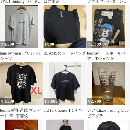
TW01 running ワイヤレ
日光限定
ファイヤーパターンロ
スイヤーカフイヤホン
ングTシャツ&ショーツ
XLサイズ
4,500
800
1,999
¥
¥
¥
lane by yasai プリントT
BEAMSのトートバッグ
beamsベースボールベ
シャツ
ア Tシャツ M
4,500
7,600
2,799
¥
¥
¥
beams 呪術廻戦 マンガ
old folk house Tシャツ
レア Chaos Fishing Club
ート XL 京都校
ビアグラス