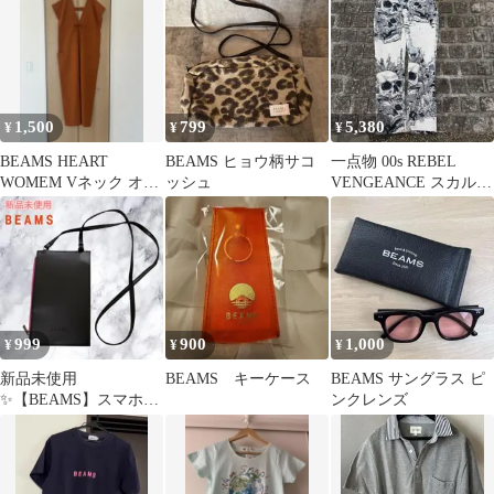
1,500
799
5,380
¥
¥
¥
BEAMS HEART
BEAMS ヒョウ柄サコ
一点物 00s REBEL
WOMEM Vネック オー
ッシュ
VENGEANCE スカル総
ルインワン
柄パンツ
999
900
1,000
¥
¥
¥
新品未使用
BEAMS キーケース
BEAMS サングラス ピ
✨️【BEAMS】スマホシ
ンクレンズ
ョルダーバッグ ブラッ
ク ピンク カード入れ