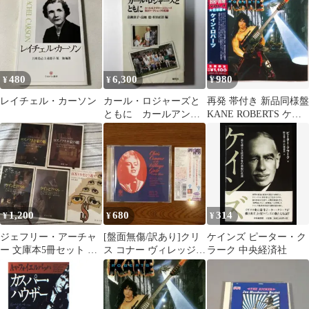
ン・シリーズ 377) / エ
ルンスト・ヴルチェク
H.G.エーヴェルス、嶋
田洋一 / 早川書房
480
6,300
980
¥
¥
¥
レイチェル・カーソン
カール・ロジャーズと
再発 帯付き 新品同様盤
ともに カールアンド
KANE ROBERTS ケイ
ナタリー・ロジャーズ
ン・ロバーツ
来日ワークショップ
1,200
680
314
¥
¥
¥
ジェフリー・アーチャ
[盤面無傷/訳あり]クリ
ケインズ ピーター・ク
ー 文庫本5冊セット ケ
ス コナー ヴィレッジ・
ラーク 中央経済社
インとアベル他
ゲイトのクリス・コナ
ー