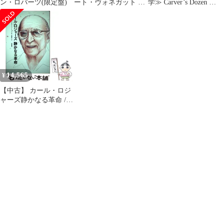
ン・ロバーツ(限定盤)
ート・ヴォネガット レ
学≫ Carver’s Dozen レ
イ・ブラッドベリ ハー
イモンド・カーヴァー
ラン・エリスン
傑作選
14,565
¥
【中古】 カール・ロジ
ャーズ静かなる革命 /
カール・R.ロジャーズ
デイビッド・E.ラッセ
ル、畠瀬直子 / 誠信書
房