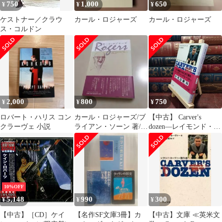
750
1,000
650
¥
¥
¥
ケストナー／クラウ
カール・ロジャーズ
カール・ロジャーズ
ス・コルドン
2,000
800
750
¥
¥
¥
ロバート・ハリス コン
カール・ロジャーズ/ブ
【中古】 Carver's
クラーヴェ 小説
ライアン・ソーン 著/諸
dozen―レイモンド・カ
富 祥彦 〔監訳〕
ーヴァー傑作選 (中公
文庫) レイモンド カー
ヴァー 030025
10%OFF
5,148
990
300
¥
¥
¥
【中古】［CD］ケイ
【名作SF文庫3冊】カ
【中古】文庫 ≪英米文