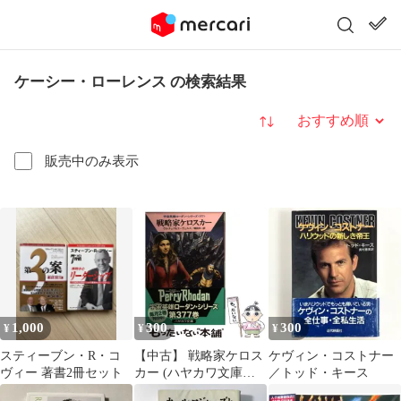
ケーシー・ローレンス の検索結果
並び替え
販売中のみ表示
1,000
300
300
¥
¥
¥
スティーブン・R・コ
【中古】 戦略家ケロス
ケヴィン・コストナー
ヴィー 著書2冊セット
カー (ハヤカワ文庫
／トッド・キース
SF1757 宇宙英雄ローダ