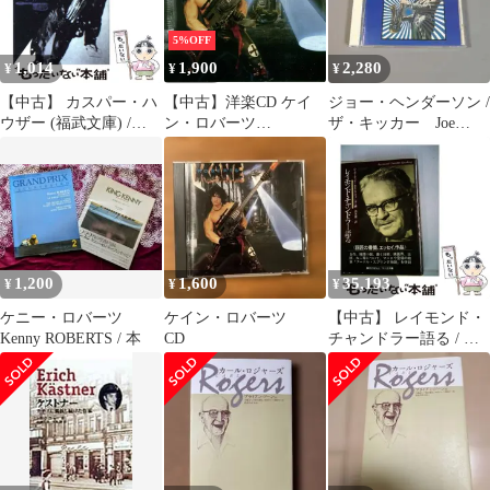
5%OFF
1,014
1,900
2,280
¥
¥
¥
【中古】 カスパー・ハ
【中古】洋楽CD ケイ
ジョー・ヘンダーソン /
ウザー (福武文庫) /
ン・ロバーツ
ザ・キッカー Joe
Feuerbach Paul Johann
/KANEROBERTS
Henderson Kicker
Anselm Ritter、西村 克
彦 / 福武書店
1,200
1,600
35,193
¥
¥
¥
ケニー・ロバーツ
ケイン・ロバーツ
【中古】 レイモンド・
Kenny ROBERTS / 本
CD
チャンドラー語る / ド
ロシー・ガーディナ
ー、キャスリン・S.ウ
ォーカー、清水俊二 /
早川書房