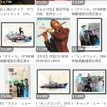
4,790
1,111
3,500
¥
¥
¥
ング
ング
白と黒のナイフ サウ
【セルVHS】新旧宇宙
t『グリース』1978年映
ンドトラック LPレコ
大戦・名作セット
画劇場宣伝用正規オリ
ード 音楽ジョン・バ
ジナルスチール写真
リー
pt006744 ランダル・
クレイザー ジョン・ト
ラヴォルタ オリヴィ
ア・ニュートン＝ジョ
ン ジェフ・コナウェイ
ストッカード・チャニ
3,500
1,300
2,500
¥
¥
¥
ング
t『グリース』1978年映
【中古】洋楽CD BOB
t『ランナウェイ』1986
画劇場宣伝用正規オリ
DOWNES OPEN
年映画劇場宣伝用正規
ジナルスチール写真
MUSIC/5 TRIO
オリジナルスチール写
pt006742 ランダル・
真 pt002568 リチャ
クレイザー ジョン・ト
ード・タッグル アンソ
ラヴォルタ オリヴィ
ニー・マイケル・ホー
ア・ニュートン＝ジョ
ル ジェニー・ライト ジ
ン ジェフ・コナウェイ
ェフ・コパー
ストッカード・チャニ
5,000
4,000
7,000
¥
¥
¥
ング
FU『ラスト・ショー
t『キングコング』1976
f『キャッチ・ミー・イ