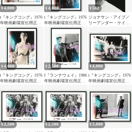
ック・オハローラン
4,000
4,000
582
¥
¥
¥
t『キングコング』1976
t『キングコング』1976
ジョナサン・アイブ／
年映画劇場宣伝用正規
年映画劇場宣伝用正規
リーアンダー・ケイニ
オリジナルスチール写
オリジナルスチール写
―
真 pt006701 ジョ
真 pt006700 ジョ
ン・ギラーミン ジェ
ン・ギラーミン ジェ
フ・ブリッジス ジェシ
フ・ブリッジス ジェシ
カ・ラング チャール
カ・ラング チャール
ズ・グローディン ジャ
ズ・グローディン ジャ
ック・オハローラン
ック・オハローラン
4,000
2,500
4,000
¥
¥
¥
t『キングコング』1976
f『ランナウェイ』1986
t『キングコング』1976
年映画劇場宣伝用正規
年映画劇場宣伝用正規
年映画劇場宣伝用正規
オリジナルスチール写
オリジナルスチール写
オリジナルスチール写
真 pt006712 ジョ
真 fu002568 リチャ
真 pt006706 ジョ
ン・ギラーミン ジェ
ード・タッグル アンソ
ン・ギラーミン ジェ
フ・ブリッジス ジェシ
ニー・マイケル・ホー
フ・ブリッジス ジェシ
カ・ラング チャール
ル ジェニー・ライト ジ
カ・ラング チャール
ズ・グローディン ジャ
ェフ・コパー
ズ・グローディン ジャ
ック・オハローラン
ック・オハローラン
2,500
2,500
5,000
¥
¥
¥