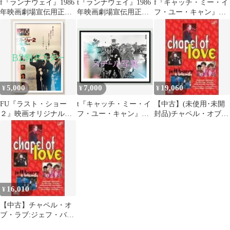
f『ランナウェイ』1986
t『ランナウェイ』1986
f『キャッチ・ミー・イ
年映画劇場宣伝用正規
年映画劇場宣伝用正規
フ・ユー・キャン』
オリジナルスチール写
オリジナルスチール写
2003年映画劇場宣伝用
真 fu002569 リチャ
真 pt002569 リチャ
正規オリジナルスチー
ード・タッグル アンソ
ード・タッグル アンソ
ル写真 fu002044 ス
ニー・マイケル・ホー
ニー・マイケル・ホー
ティーヴン・スピルバ
ル ジェニー・ライト ジ
ル ジェニー・ライト ジ
ーグ フランク・Ｗ・ア
ェフ・コパー
ェフ・コパー
バグネイル レオナル
ド・ディカプリオ ト
5,000
7,000
19,060
¥
¥
¥
ム・ハンクス クリスト
ファー・ウォーケン マ
FU『ラスト・ショー
t『キャッチ・ミー・イ
【中古】(未使用･未開
ーティン・シーン
２』映画オリジナルB2
フ・ユー・キャン』
封品)チャペル・オブ・
判ポスター
2003年映画オリジナル
ラブ:ジェフ・バリー・
FU07210
スチール写真
アンド・フレンズ
pt002042 スティーヴ
[DVD]
ン・スピルバーグ フラ
ンク・Ｗ・アバグネイ
ル レオナルド・ディカ
プリオ トム・ハンクス
16,010
¥
クリストファー・ウォ
ーケン マーティン・シ
【中古】チャペル・オ
ーン
ブ・ラブ:ジェフ・バリ
ー・アンド・フレンズ