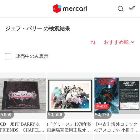
ジェフ・バリー の検索結果
並び替え
販売中のみ表示
5%OFF
850
3,500
2,470
¥
¥
¥
CD JEFF BARRY &
t『グリース』1978年映
【中古】海外コミック
FRIENDS CHAPEL
画劇場宣伝用正規オリ
≪アメコミ≫ 小冊子
OF LOVE 全14曲 ジ
ジナルスチール写真
付）フラッシュポイン