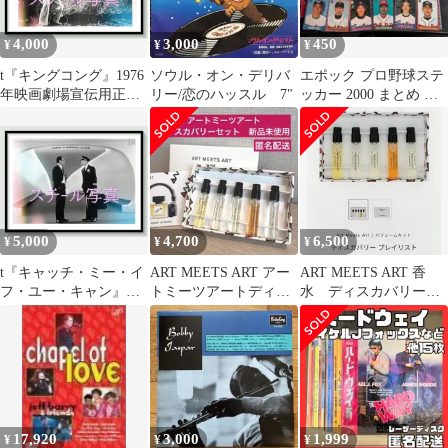
マークス; マーク・ハド
ソン; テイラー・ハンソ
4,000
3,000
450
¥
¥
¥
ン and ジョニー・ムー
ア
t『キングコング』1976
ソウル・オン・デリバ
エポック プロ野球ステ
年映画劇場宣伝用正規
リー/恋のハッスル 7"
ッカー 2000 まとめ 約
オリジナルスチール写
30枚 長嶋茂雄/岩瀬/松
真 pt006713 ジョ
中他
ン・ギラーミン ジェ
フ・ブリッジス ジェシ
カ・ラング チャール
ズ・グローディン ジャ
ック・オハローラン
5,000
4,700
6,500
¥
¥
¥
t『キャッチ・ミー・イ
ART MEETS ART アー
ART MEETS ART 香
フ・ユー・キャン』
トミーツアートディス
水 ディスカバリープ
2003年映画オリジナル
カバリーセット 新品未
レイリスト5本セット
スチール写真
使用
pt002043 スティーヴ
ン・スピルバーグ フラ
ンク・Ｗ・アバグネイ
ル レオナルド・ディカ
プリオ トム・ハンクス
17,920
3,000
1,999
¥
¥
¥
クリストファー・ウォ