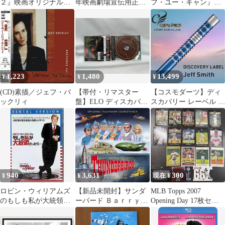
２』映画オリジナルB2
年映画劇場宣伝用正規
フ・ユー・キャン』
判ポスター
オリジナルスチール写
2003年映画劇場宣伝用
FU07209
真 pt006715 ジョ
正規オリジナルスチー
ン・ギラーミン ジェ
ル写真 fu002042 ス
フ・ブリッジス ジェシ
ティーヴン・スピルバ
カ・ラング チャール
ーグ フランク・Ｗ・ア
ズ・グローディン ジャ
バグネイル レオナル
ック・オハローラン
ド・ディカプリオ ト
1,223
1,480
13,499
¥
¥
¥
ム・ハンクス クリスト
ファー・ウォーケン マ
(CD)素描／ジェフ・バ
【帯付・リマスター
【コスモダーツ】ディ
ーティン・シーン
ックリィ
盤】ELO ディスカバリ
スカバリー レーベル ジ
ー CD ボーナストラッ
ェフ・スミスモデル
ク3曲収録
2BA 美品
940
3,631
300
¥
¥
現在 ¥
ロビン・ウィリアムズ
【新品未開封】サンダ
MLB Topps 2007
のもしも私が大統領だ
ーバード Ｂａｒｒｙ
Opening Day 17枚セッ
ったら…[レンタルアッ
Ｇｒａｙ 形式: CD
ト
プDVD]