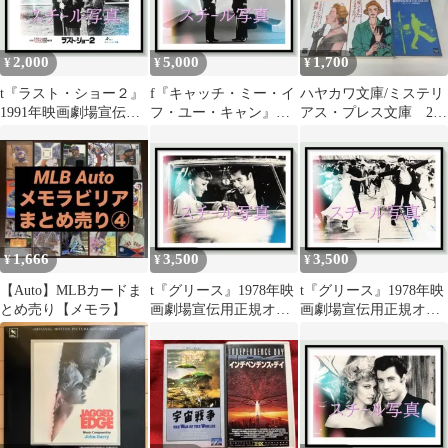
2451
2,000
5,000
1,700
¥
¥
¥
t『ラスト・ショー２』
f『キャッチ・ミー・イ
ハヤカワ文庫/ミステリ
1991年映画劇場宣伝用
フ・ユー・キャン』
アス・プレス文庫 21
正規オリジナルスチー
2003年映画劇場宣伝用
冊セット 56-A-7481
ル写真 pt005298 ピ
正規オリジナルスチー
ーター・ボグダノヴィ
ル写真 fu002043 ス
ッチ ジェフ・ブリッジ
ティーヴン・スピルバ
ス シビル・シェパード
ーグ フランク・Ｗ・ア
ティモシー・ボトムズ
バグネイル レオナル
アニー・ポッツ
ド・ディカプリオ ト
1,666
3,500
3,500
¥
¥
¥
ム・ハンクス クリスト
ファー・ウォーケン マ
【Auto】MLBカードま
t『グリース』1978年映
t『グリース』1978年映
ーティン・シーン
とめ売り【メモラ】
画劇場宣伝用正規オリ
画劇場宣伝用正規オリ
ジナルスチール写真
ジナルスチール写真
pt006739 ランダル・
pt006740 ランダル・
クレイザー ジョン・ト
クレイザー ジョン・ト
ラヴォルタ オリヴィ
ラヴォルタ オリヴィ
ア・ニュートン＝ジョ
ア・ニュートン＝ジョ
ン ジェフ・コナウェイ
ン ジェフ・コナウェイ
ストッカード・チャニ
ストッカード・チャニ