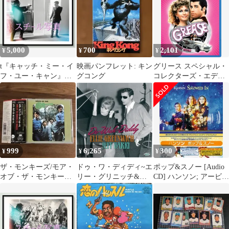
5,000
700
2,101
¥
¥
¥
t『キャッチ・ミー・イ
映画パンフレット: キン
グリース スペシャル・
フ・ユー・キャン』
グコング
コレクターズ・エディ
2003年映画オリジナル
ション [Blu-ray]
スチール写真
pt002044 スティーヴ
ン・スピルバーグ フラ
ンク・Ｗ・アバグネイ
ル レオナルド・ディカ
プリオ トム・ハンクス
999
6,265
300
¥
¥
¥
クリストファー・ウォ
ーケン マーティン・シ
ザ・モンキーズ/モア・
ドゥ・ワ・ディディ~エ
ポップ&スノー [Audio
ーン
オブ・ザ・モンキー
リー・グリニッチ&ジ
CD] ハンソン; アービン
ズ The Monkees
ェフ・バリー作品集(中
グ・バーリン; アイザッ
古品)
ク・ハンソン; ルー・バ
クスター; アンナ・ゲ
イ; マイク・ラブ; ジェ
フ・バリー; ジョニー・