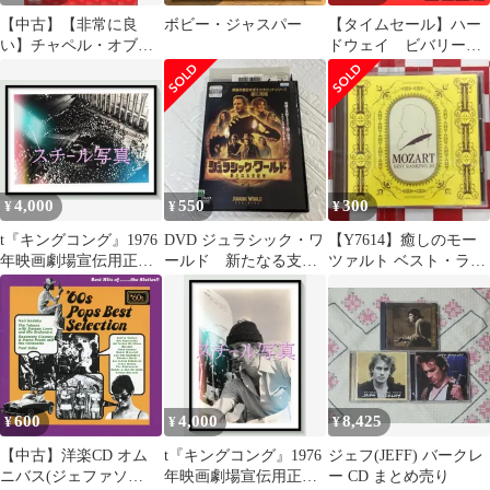
ーケン マーティン・シ
【中古】【非常に良
ボビー・ジャスパー
【タイムセール】ハー
ーン
い】チャペル・オブ・
ドウェイ ビバリーヒ
ラブ:ジェフ・バリー・
ルビリーズ マイケルJ
アンド・フレンズ
フォックス LD
[DVD]
4,000
550
300
¥
¥
¥
t『キングコング』1976
DVD ジュラシック・ワ
【Y7614】癒しのモー
年映画劇場宣伝用正規
ールド 新たなる支配
ツァルト ベスト・ラン
オリジナルスチール写
者 レンタルアップ
キング20!
真 pt006709 ジョ
日本語吹替あり
ン・ギラーミン ジェ
フ・ブリッジス ジェシ
カ・ラング チャール
ズ・グローディン ジャ
ック・オハローラン
600
4,000
8,425
¥
¥
¥
【中古】洋楽CD オム
t『キングコング』1976
ジェフ(JEFF) バークレ
ニバス(ジェファソ
年映画劇場宣伝用正規
ー CD まとめ売り