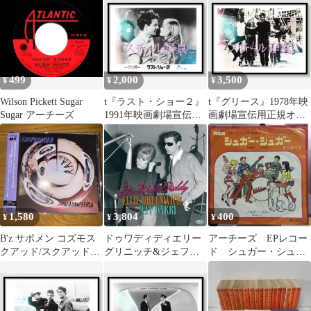
ェフ・バリー ロニー・
pt006741 ランダル・
ト・ビヨンド / ジェ
スペクター ブライア
クレイザー ジョン・ト
フ・ジョーンズ
ン・ウィルソン クリス
ラヴォルタ オリヴィ
タルズ 他
ア・ニュートン＝ジョ
ン ジェフ・コナウェイ
ストッカード・チャニ
499
2,000
3,500
¥
¥
¥
ング
Wilson Pickett Sugar
t『ラスト・ショー２』
t『グリース』1978年映
Sugar アーチーズ
1991年映画劇場宣伝用
画劇場宣伝用正規オリ
正規オリジナルスチー
ジナルスチール写真
ル写真 pt005297 ピ
pt006743 ランダル・
ーター・ボグダノヴィ
クレイザー ジョン・ト
ッチ ジェフ・ブリッジ
ラヴォルタ オリヴィ
ス シビル・シェパード
ア・ニュートン＝ジョ
ティモシー・ボトムズ
ン ジェフ・コナウェイ
アニー・ポッツ
ストッカード・チャニ
1,580
3,804
400
¥
¥
¥
ング
B'z サポメン コズモス
ドゥワディディエリー
アーチーズ EPレコー
クアッド/スクアッドロ
グリニッチ&ジェフバ
ド シュガー・シュガ
フェニア
リー作品集/ビーチボー
ー／メロディ・ヒル
イズ,ニルソン,シャング
リラズ,レスリーゴー
ア,■d8449-10218-CD-