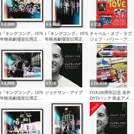
フ・ブリッジス ジェシ
フ・ブリッジス ジェシ
フ・ブリッジス ジェシ
カ・ラング チャール
カ・ラング チャール
カ・ラング チャール
ズ・グローディン ジャ
ズ・グローディン ジャ
ズ・グローディン ジャ
ック・オハローラン
ック・オハローラン
ック・オハローラン
4,000
4,000
350
¥
¥
¥
t『キングコング』1976
t『キングコング』1976
チャペル・オブ・ラブ:
年映画劇場宣伝用正規
年映画劇場宣伝用正規
ジェフ・バリー・アン
オリジナルスチール写
オリジナルスチール写
ド・フレンズ [DVD]
真 pt006703 ジョ
真 pt006705 ジョ
ン・ギラーミン ジェ
ン・ギラーミン ジェ
フ・ブリッジス ジェシ
フ・ブリッジス ジェシ
カ・ラング チャール
カ・ラング チャール
ズ・グローディン ジャ
ズ・グローディン ジャ
ック・オハローラン
ック・オハローラン
4,000
978
18,410
¥
¥
¥
t『キングコング』1976
ジョナサン・アイブ
FOX100周年記念 名作
年映画劇場宣伝用正規
DVDパック 疾走アメリ
オリジナルスチール写
カン・ニューシネマ(3
真 pt006707 ジョ
枚組)
ン・ギラーミン ジェ
フ・ブリッジス ジェシ
カ・ラング チャール
ズ・グローディン ジャ