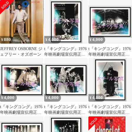
ン・/60sポップス
オリジナルスチール写
BESTSE
真 pt006704 ジョ
ン・ギラーミン ジェ
フ・ブリッジス ジェシ
カ・ラング チャール
ズ・グローディン ジャ
ック・オハローラン
880
4,000
4,000
¥
¥
¥
JEFFREY OSBORNE ジ
t『キングコング』1976
t『キングコング』1976
ェフリー・オズボーン
年映画劇場宣伝用正規
年映画劇場宣伝用正規
オリジナルスチール写
オリジナルスチール写
真 pt006702 ジョ
真 pt006714 ジョ
ン・ギラーミン ジェ
ン・ギラーミン ジェ
フ・ブリッジス ジェシ
フ・ブリッジス ジェシ
カ・ラング チャール
カ・ラング チャール
ズ・グローディン ジャ
ズ・グローディン ジャ
ック・オハローラン
ック・オハローラン
4,000
4,000
4,000
¥
¥
¥
t『キングコング』1976
t『キングコング』1976
t『キングコング』1976
年映画劇場宣伝用正規
年映画劇場宣伝用正規
年映画劇場宣伝用正規
オリジナルスチール写
オリジナルスチール写
オリジナルスチール写
真 pt006711 ジョ
真 pt006710 ジョ
真 pt006708 ジョ
ン・ギラーミン ジェ
ン・ギラーミン ジェ
ン・ギラーミン ジェ