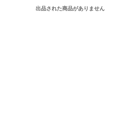
出品された商品がありません