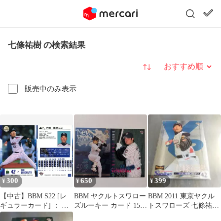
七條祐樹 の検索結果
並び替え
販売中のみ表示
300
650
399
¥
¥
¥
【中古】BBM S22 [レ
BBM ヤクルトスワロー
BBM 2011 東京ヤクル
ギュラーカード] ： 七
ズルーキー カード 15枚
トスワローズ 七條祐樹
條祐樹
セット
ルーキーカード