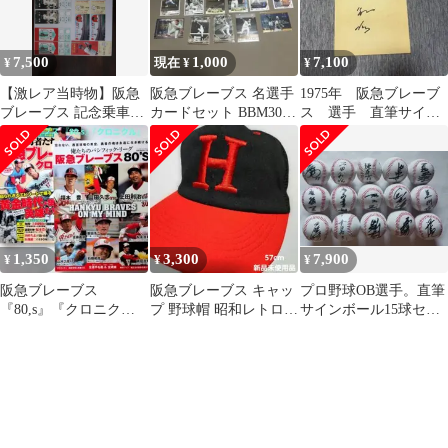
7,500
1,000
7,100
¥
現在 ¥
¥
【激レア当時物】阪急
阪急ブレーブス 名選手
1975年 阪急ブレーブ
ブレーブス 記念乗車券
カードセット BBM30周
ス 選手 直筆サイ
８種セット 1968〜1979
年・レジェンドヒーロ
ン 色紙
年
ーズ含む
1,350
3,300
7,900
¥
¥
¥
阪急ブレーブス
阪急ブレーブス キャッ
プロ野球OB選手。直筆
『80,s』『クロニク
プ 野球帽 昭和レトロ
サインボール15球セッ
ル』
ビンテージ 当時物 新品
ト
未使用品