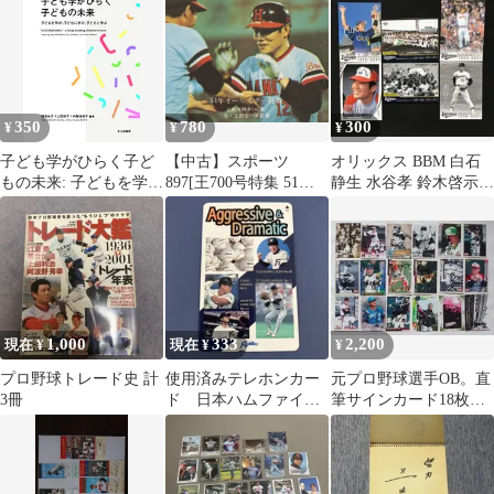
デイリースポーツ元番
記者 / 神戸新聞総合出
版センター
350
780
300
¥
¥
¥
子ども学がひらく子ど
【中古】スポーツ
オリックス BBM 白石
もの未来: 子どもを学
897[王700号特集 51年
静生 水谷孝 鈴木啓示
び,子どもに学び,子ども
オールスター特集]：大
下山真二 西本幸雄 上田
と学ぶ／稲垣 由子、上
熊忠義＆上田利治
利治
田 淑子、内藤 由佳子、
軽部 勝
1,000
333
2,200
現在 ¥
現在 ¥
¥
プロ野球トレード史 計
使用済みテレホンカー
元プロ野球選手OB。直
3冊
ド 日本ハムファイタ
筆サインカード18枚セ
ーズ
ット