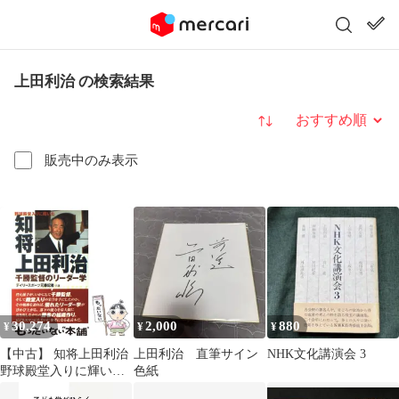
上田利治 の検索結果
並び替え
販売中のみ表示
30,274
2,000
880
¥
¥
¥
【中古】 知将上田利治
上田利治 直筆サイン
NHK文化講演会 3
野球殿堂入りに輝いた
色紙
千勝監督のリーダー学 /