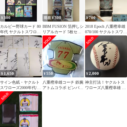
300
300
700
¥
現在 ¥
¥
カルビー野球カード 80
BBM FUSION 箔押しシ
2018 Epoch 八重樫幸雄
年代 ヤクルトスワロー
リアルカード 5枚セッ
070/100 ヤクルトスワロ
ズ
ト 槙原・メッセンジャ
ーズ OB CLUB
ー他
CAREER
ACHIEVEMENTS カー
ド
1,650
550
2,000
¥
¥
¥
サイン色紙・ヤクルト
八重樫幸雄コーチ 鉄腕
神主打法！ヤクルトス
スワローズ2000年代/9
アトムコラボ ピンバッ
ワローズ八重樫幸雄 現
枚セット
ジ 東京ヤクルトスワロ
役時代直筆サインボー
ーズ
ル。