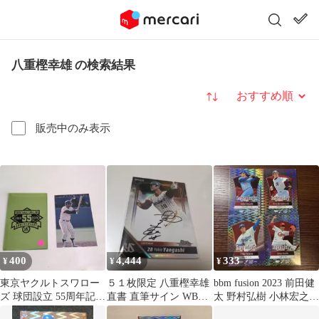
八重樫幸雄 の検索結果
並び替え
販売中のみ表示
400
4,444
333
¥
¥
¥
東京ヤクルトスワロー
５１枚限定 八重樫幸雄
bbm fusion 2023 前田健
ズ 球団設立 55周年記念
直書 直筆サイン WBC
太 野村弘樹 小林宏之
カード 八重樫幸雄
MLB ヤクルトスワロー
八重樫幸雄