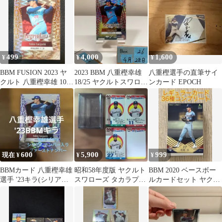
ズ
499
4,000
1,600
¥
¥
¥
BBM FUSION 2023 ヤ
2023 BBM 八重樫幸雄
八重樫選手の直筆サイ
クルト 八重樫幸雄 100
18/25 ヤクルトスワロー
ンカード EPOCH
シリ
ズ Fusion Legendary
Player カード
600
5,900
999
現在 ¥
¥
¥
BBMカード 八重樫幸雄
昭和58年度版 ヤクルト
BBM 2020 ベースボー
選手 '23キラ(シリアル
スワローズ タカラプロ
ルカードセット ヤクル
ナンバー、ファースト
野球カードゲーム
ト レギュラー 36種コン
ナンバー)
プ