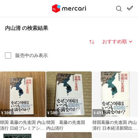
内山清 の検索結果
並び替え
販売中のみ表示
300
500
491
¥
¥
¥
韓国 葛藤の先進国 内山
韓国 葛藤の先進国
韓国葛藤の先進国 内山
清行 日経プレミアシリ
内山清行
清行 日本経済新聞出版
ーズ
社 2013年 S11511