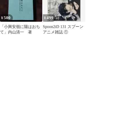
500
499
¥
¥
「小興安嶺に陽はおち
Spoon2iD 131 スプーン
て」内山清一 著
アニメ雑誌 ①