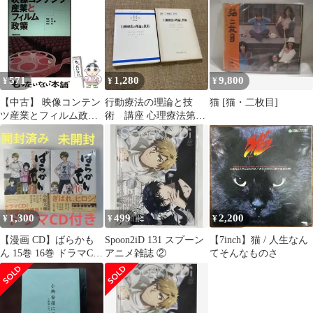
571
1,280
9,800
¥
¥
¥
【中古】 映像コンテン
行動療法の理論と技
猫 [猫・二枚目]
ツ産業とフィルム政策 /
術 講座 心理療法第2
菅谷実 中村清 内山隆 /
巻 昭和48年初版 日
丸善
本文化科学社
1,300
499
2,200
¥
¥
¥
【漫画 CD】ばらかも
Spoon2iD 131 スプーン
【7inch】猫 / 人生なん
ん 15巻 16巻 ドラマCD
アニメ雑誌 ②
てそんなものさ
付き 初回限定特装版 2
冊