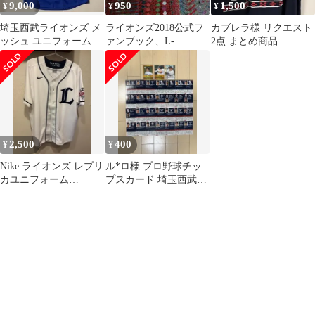
9,000
950
1,500
¥
¥
¥
埼玉西武ライオンズ メ
ライオンズ2018公式フ
カブレラ様 リクエスト
ッシュ ユニフォーム 直
ァンブック、L-
2点 まとめ商品
筆サイン入り
magazine L-smile カード
2,500
400
¥
¥
Nike ライオンズ レプリ
ル*ロ様 プロ野球チッ
カユニフォーム
プスカード 埼玉西武ラ
TOGAME 21 M
イオンズ まとめ売り 31
枚 レア有