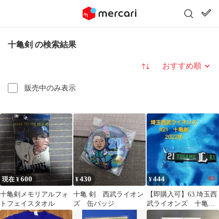
十亀剣 の検索結果
並び替え
販売中のみ表示
600
430
444
現在 ¥
¥
¥
十亀剣メモリアルフォ
十亀 剣 西武ライオン
【即購入可】63.埼玉西
トフェイスタオル
ズ 缶バッジ
武ライオンズ 十亀
剣 シリコンバンド