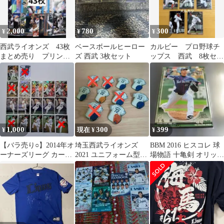
2,000
780
300
¥
¥
¥
西武ライオンズ 43枚
ベースボールヒーロー
カルビー プロ野球チ
まとめ売り プリン
ズ 西武 3枚セット
ップス 西武 8枚セッ
ト 銀箔サイン BBM
ト
epoch
1,000
300
399
¥
現在 ¥
¥
【バラ売り○】2014年オ
埼玉西武ライオンズ
BBM 2016 ヒスコレ 球
ーナーズリーグ カード
2021 ユニフォーム型ピ
場物語 十亀剣 オリック
36枚
ンバッジ 6個 松坂大輔
スバッファローズ
高橋光成