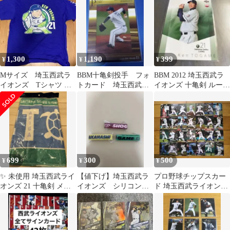
1,300
1,190
399
¥
¥
¥
Mサイズ 埼玉西武ラ
BBM十亀剣投手 フォ
BBM 2012 埼玉西武ラ
イオンズ Tシャツ 十
トカード 埼玉西武ラ
イオンズ 十亀剣 ルーキ
亀剣
イオンズ
ーカード
699
300
500
¥
¥
¥
✨ 未使用 埼玉西武ライ
【値下げ】埼玉西武ラ
プロ野球チップスカー
オンズ 21 十亀剣 メモ
イオンズ シリコンバ
ド 埼玉西武ライオンズ
リアルフェイス タオル
ンド3点セット
2013年 2014年