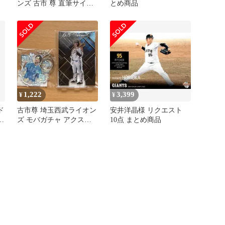
ンズ 古市 尊 直筆サイン
とめ商品
入りカード
1,222
3,399
¥
¥
ド
古市尊 埼玉西武ライオン
安井洋晶様 リクエスト
イ
ズ モバガチャ アクスタ
10点 まとめ商品
アクキー