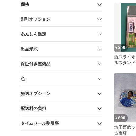
価格
割引オプション
あんしん鑑定
550
¥
出品形式
西武ライオ
ルスタンド 
保証付き整備品
市尊
色
発送オプション
配送料の負担
600
¥
タイムセール割引率
埼玉西武ライ
古市尊