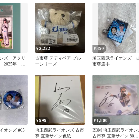
2,222
350
¥
¥
ンズ アクリ
古市尊 テディベア ブル
埼玉西武ライオンズ 
2025年 古
ーシリーズ
市尊選手
999
1,800
¥
¥
オンズ #65
埼玉西武ライオンズ 古市
BBM 埼玉西武ライオン
尊 直筆サイン色紙
古市尊 直筆サイン 80枚