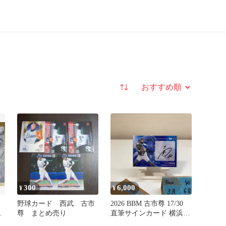
並び替え
300
6,000
¥
¥
野球カード 西武 古市
2026 BBM 古市尊 17/30
ン
尊 まとめ売り
直筆サインカード 横浜
DeNAベイスターズ カー