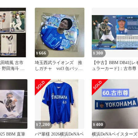
限定
666
300
¥
¥
成田晴風 古市
埼玉西武ライオンズ 推
【中古】BBM DB41[レ
 野田海斗 西
しガチャ vol3 缶バッ
ュラーカード]：古市尊
Topps 等
ジ 古市尊
7,200
400
¥
¥
25 BBM 直筆
パ*輩様 2026横浜DeNAベ
横浜DeNAベイスターズ