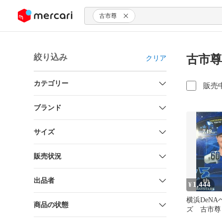
ンツにスキップ
古市尊
絞り込み
古市尊
クリア
カテゴリー
販売
ブランド
サイズ
販売状況
出品者
1,444
¥
横浜DeN
商品の状態
ズ 古市尊 
念ユニパッ