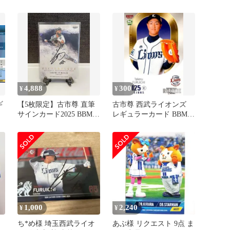
古市 尊
4,888
300
¥
¥
ギ
【5枚限定】古市尊 直筆
古市尊 西武ライオンズ
サインカード2025 BBM
レギュラーカード BBM
Fusion ライオンズ
2022 ルーキーエディショ
ン
1,000
2,240
¥
¥
ち*め様 埼玉西武ライオ
あぶ様 リクエスト 9点 ま