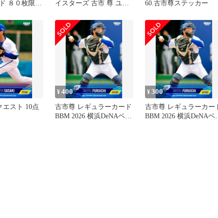
ド ８０枚限
イスターズ 古市 尊 ユニ
60.古市尊ステッカー
武ライオンズ
フォーム O サイズ
400
300
¥
¥
リクエスト 10点
古市尊 レギュラーカード
古市尊 レギュラーカー
BBM 2026 横浜DeNAベイ
BBM 2026 横浜DeNAベ
スターズ
スターズ