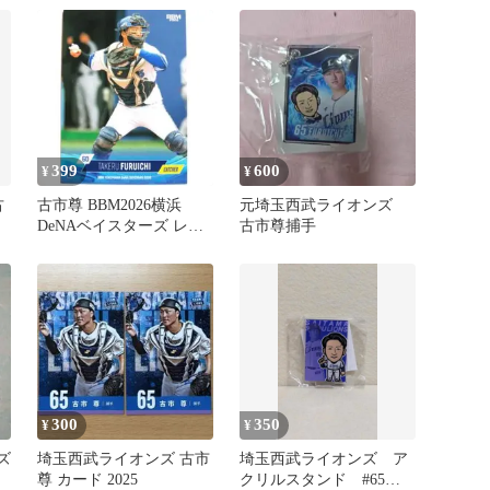
ド
399
600
¥
¥
古
古市尊 BBM2026横浜
元埼玉西武ライオンズ
DeNAベイスターズ レギ
古市尊捕手
ュラーカード
300
350
¥
¥
ズ
埼玉西武ライオンズ 古市
埼玉西武ライオンズ ア
尊 カード 2025
クリルスタンド #65