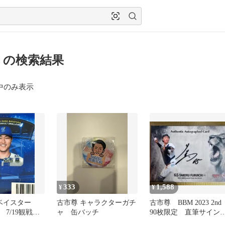
 の検索結果
中のみ表示
333
1,588
¥
¥
Aベイスター
古市尊 キャラクターガチ
古市尊 BBM 2023 2nd
7/19観戦記
ャ 缶バッチ
90枚限定 直筆サイ
チン
西武 横浜DeNA