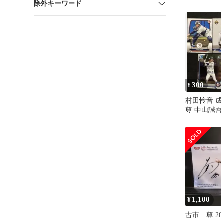
除外キーワード
300
¥
村田怜音 
尊 中山誠吾
武 ルーキー 
1,100
¥
古市 尊 20