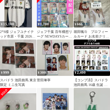
15,100
1,700
666
¥
¥
¥
2*S様 ジェフユナイテ
ジェフ千葉 百年構想リ
堀田颯斗 プロフィー
ッド市原・千葉 2026百
ーグ NEWDAYSカード
ルカード お名前クリッ
年構想リーグユニフォ
全種類まとめ売り 9枚
プ 缶バッジセット
ーム 品田
999
300
2,400
¥
¥
¥
スパドラ 池田彪馬 東京
菅田琳寧
【コンプ済】スパドラ
限定 ミニ生写真
池田彪馬 16歳 生誕 生
写真