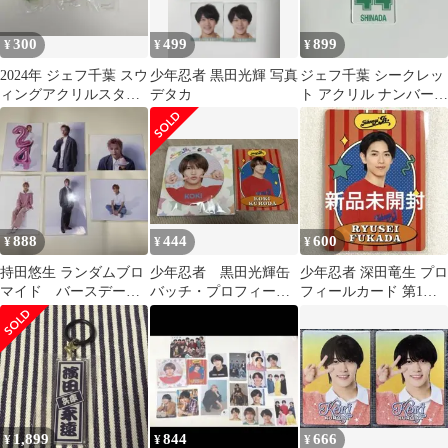
300
499
899
¥
¥
¥
2024年 ジェフ千葉 スウ
少年忍者 黒田光輝 写真
ジェフ千葉 シークレッ
ィングアクリルスタン
デタカ
ト アクリル ナンバーキ
ド 3個セット
ーホルダー 品田愛斗
888
444
600
¥
¥
¥
持田悠生 ランダムブロ
少年忍者 黒田光輝缶
少年忍者 深田竜生 プロ
マイド バースデーグ
バッチ・プロフィール
フィールカード 第1弾
ッズ 2023 6枚セット
カードセット
新品未開封
1,899
844
666
¥
¥
¥