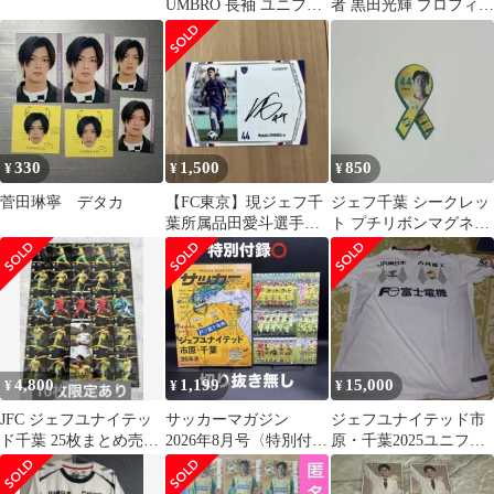
UMBRO 長袖 ユニフォ
者 黒田光輝 プロフィー
ーム サイン入り 2019
ルカード＆缶バッジ
年 品
330
1,500
850
¥
¥
¥
菅田琳寧 デタカ
【FC東京】現ジェフ千
ジェフ千葉 シークレッ
葉所属品田愛斗選手直
ト プチリボンマグネッ
筆サイン入りカード
ト 品田愛斗
4,800
1,199
15,000
¥
¥
¥
JFC ジェフユナイテッ
サッカーマガジン
ジェフユナイテッド市
ド千葉 25枚まとめ売り
2026年8月号〈特別付録
原・千葉2025ユニフォ
Jリーグファンタジーカ
⭕️、切り抜き無し〉
ーム 44 品田愛斗(XO2)
ード