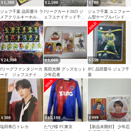
1,300
2,500
700
¥
¥
¥
ジェフ千葉 品田愛斗 ラ
Jリーグカード2025 ジ
ジェフ千葉 ユニフォー
メアクリルキーホルダ
ェフユナイテッド千葉
ム型ケーブルバンドキ
ー ジェフ キーホルダー
品田愛斗 サイン 53/55
ーホルダー 品田愛斗
品田
24,980
1,666
550
¥
¥
¥
Jリーグファンタジーカ
黒田光輝 グッズセット
JFC 品田愛斗 ジェフ千
ード ジェフユナイテ
少年忍者
葉
ッド市原・千葉 ★4,5
カードまとめ
300
15,100
999
¥
¥
¥
塩田将己トレカ
た*ぴ様 FC東京
【新品未開封】 少年忍