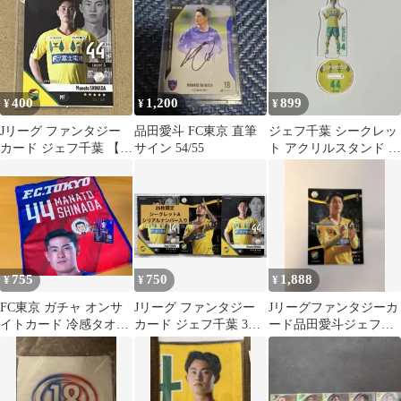
400
1,200
899
¥
¥
¥
Jリーグ ファンタジー
品田愛斗 FC東京 直筆
ジェフ千葉 シークレッ
カード ジェフ千葉 【品
サイン 54/55
ト アクリルスタンド ア
田愛斗】
クリル 2025シーズン 品
田愛斗
755
750
1,888
¥
¥
¥
FC東京 ガチャ オンサ
Jリーグ ファンタジー
Jリーグファンタジーカ
イトカード 冷感タオル
カード ジェフ千葉 3枚
ード品田愛斗ジェフ千
#44 品田愛斗 セット
セット シクA JFC
葉 JFC 25/25 ラストナ
ンバー