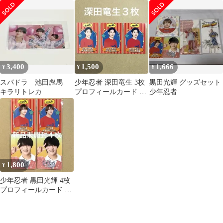
社札アクリルチャーム
ルめじるしチャーム ラ
社札アクリルチャーム
キドロ
3,400
1,500
1,666
¥
¥
¥
スパドラ 池田彪馬
少年忍者 深田竜生 3枚
黒田光輝 グッズセット
キラリトレカ
プロフィールカード 新
少年忍者
品未開封
1,800
¥
少年忍者 黒田光輝 4枚
プロフィールカード 新
品未開封