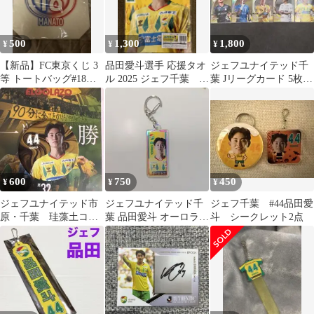
500
1,300
1,800
¥
¥
¥
【新品】FC東京くじ 3
品田愛斗選手 応援タオ
ジェフユナイテッド千
等 トートバッグ#18品
ル 2025 ジェフ千葉 プ
葉 Jリーグカード 5枚セ
田愛斗
レイヤーズタオル
ット 2026E1 JFC
600
750
450
¥
¥
¥
ジェフユナイテッド市
ジェフユナイテッド千
ジェフ千葉 #44品田愛
原・千葉 珪藻土コー
葉 品田愛斗 オーロラキ
斗 シークレット2点
スター 品田愛斗選手
ーホルダー
No.44