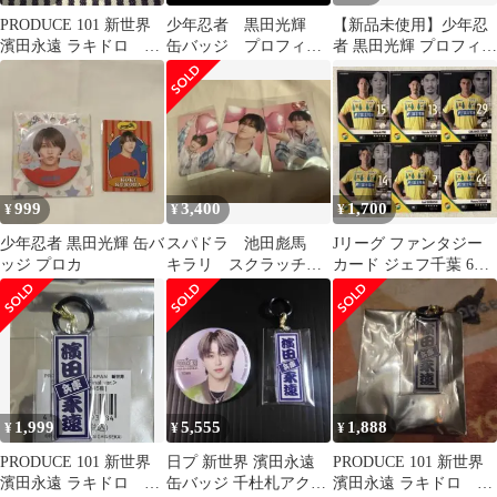
PRODUCE 101 新世界
少年忍者 黒田光輝
【新品未使用】少年忍
濱田永遠 ラキドロ 千
缶バッジ プロフィー
者 黒田光輝 プロフィー
社札アクリルチャーム
ルカード カレカ デ
ルカード 2枚セット プ
タカ まとめ売り
ロカ
999
3,400
1,700
¥
¥
¥
少年忍者 黒田光輝 缶バ
スパドラ 池田彪馬
Jリーグ ファンタジー
ッジ プロカ
キラリ スクラッチ
カード ジェフ千葉 6枚
2026年3月D賞 トレカ
セット シクA JFC
1,999
5,555
1,888
¥
¥
¥
PRODUCE 101 新世界
日プ 新世界 濱田永遠
PRODUCE 101 新世界
濱田永遠 ラキドロ 千
缶バッジ 千杜札アクリ
濱田永遠 ラキドロ 千