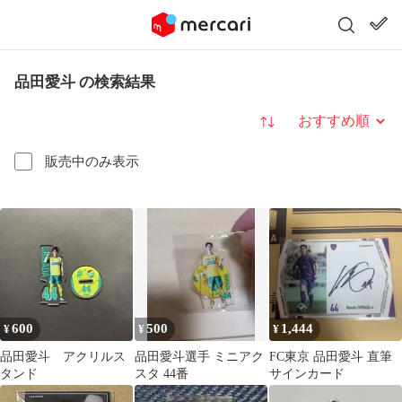
品田愛斗 の検索結果
並び替え
販売中のみ表示
600
500
1,444
¥
¥
¥
品田愛斗 アクリルス
品田愛斗選手 ミニアク
FC東京 品田愛斗 直筆
タンド
スタ 44番
サインカード