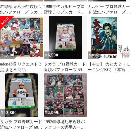
2*線様 昭和59年度版 近
1980年代カルビープロ
カルビー プロ野球カー
鉄バファローズ タカラ
野球チップスカード
ド 近鉄バファローズ 大
プロ野球ゲーム カード
「昭和のリードオフマ
石大二郎
30枚セ
ン」パ・リーグ編
1,600
6,500
415
¥
¥
¥
udon43様 リクエスト 3
タカラ プロ野球カード
【中古】 大と大 2 （モ
点 まとめ商品
近鉄バファローズ 59年
ーニングKC） / 本宮 ひ
度版
ろ志 / 講談社
12,800
2,999
¥
¥
タカラ プロ野球カード
1992年球場配布近鉄バ
近鉄バファローズ 60年
ファローズ選手カード