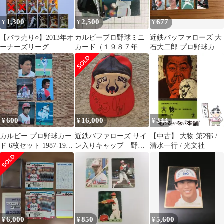
1,300
2,500
677
¥
¥
¥
【バラ売り○】2013年オ
カルビープロ野球ミニ
近鉄バッファローズ 大
ーナーズリーグ
カード（１９８７年．
石大二郎 プロ野球カー
MASTER カード77枚
１９８８年パリーグ選
ドセット
手） １５枚
600
16,000
344
¥
¥
¥
カルビー プロ野球カー
近鉄バファローズ サイ
【中古】 大物 第2部 /
ド 6枚セット 1987-1988
ン入りキャップ 野茂
清水一行 / 光文社
年
投手、赤堀投手、大石
選手
6,000
850
5,600
¥
¥
¥