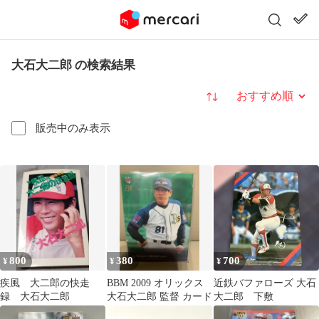
大石大二郎 の検索結果
並び替え
販売中のみ表示
800
380
700
¥
¥
¥
疾風 大二郎の快走
BBM 2009 オリックス
近鉄バファローズ 大石
録 大石大二郎
大石大二郎 監督 カード
大二郎 下敷