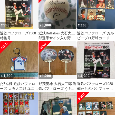
990
1,800
330
¥
¥
¥
近鉄バファローズ1988
近鉄Buffaloes 大石大二
近鉄バファローズ カル
特集号
郎選手サイン入り野球
ビープロ野球カード 7
ボール
枚セット
1,200
1,200
4,000
¥
¥
¥
だ*ん様 近鉄バファロ
野茂英雄 大石大二郎 近
近鉄バファローズ1988
ーズ 大石大二郎 ユニフ
鉄バファローズ うちわ
俺たちのパシフィッ
ォーム型キーホルダー
2本セット
ク・リーグ
美品