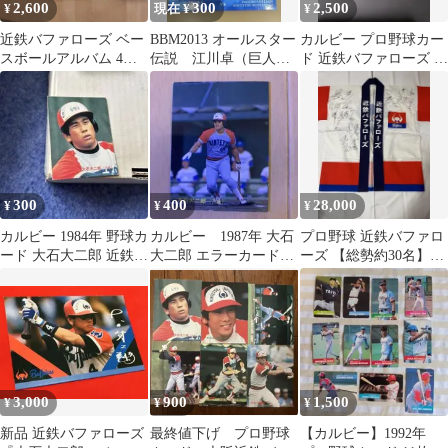
2,600
300
2,500
¥
現在 ¥
¥
近鉄バファローズ ベー
BBM2013 オールスター
カルビー プロ野球カー
スボールアルバム 4冊
伝説 江川卓（巨人）
ド 近鉄バファローズ 大
セット
＆大石大二郎（近鉄）
石大二郎
300
400
28,000
¥
¥
¥
カルビー 1984年 野球カ
カルビー 1987年 大石
プロ野球 近鉄バファロ
ード 大石大二郎 近鉄バ
大二郎 エラーカード
ーズ 【総勢約30名】直
ファローズ
No274
筆サイン入り応援グッ
ズ
3,000
900
1,500
¥
¥
¥
新品 近鉄バファローズ
最終値下げ プロ野球
【カルビー】1992年