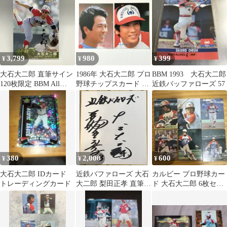
3,799
980
399
¥
¥
¥
大石大二郎 直筆サイン
1986年 大石大二郎 プロ
BBM 1993 大石大二郎
120枚限定 BBM All
野球チップスカード 2
近鉄バッファローズ 57
Time Heroes
枚セット
380
2,000
600
¥
¥
¥
大石大二郎 IDカード
近鉄バファローズ 大石
カルビー プロ野球カー
トレーディングカード
大二郎 梨田正孝 直筆サ
ド 大石大二郎 6枚セッ
イン色紙
ト