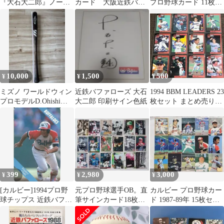
『大石大二郎』ノート
カード 大阪近鉄バフ
プロ野球カード 11枚セ
オリックス
ァローズ 大石大二
ット
郎 6枚セット
10,000
1,500
500
¥
¥
¥
ミズノ ワールドウィン
近鉄バファローズ 大石
1994 BBM LEADERS 23
プロモデルD.Ohishiモ
大二郎 印刷サイン色紙
枚セット まとめ売り
デル D Oホワイトアッ
BBM94
シュ
399
2,980
3,000
¥
¥
¥
[カルビー]1994プロ野
元プロ野球選手OB。直
カルビー プロ野球カー
球チップス 近鉄バファ
筆サインカード18枚セ
ド 1987-89年 15枚セッ
ローズ 大石大二郎
ット
ト ブーマー 門田 香川