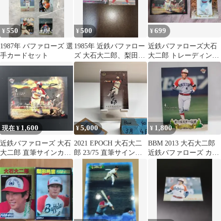
550
500
699
¥
¥
¥
1987年 バファローズ 選
1985年 近鉄バファロー
近鉄バファローズ大石
手カードセット
ズ 大石大二郎、梨田昌
大二郎 トレーディング
孝
カード２枚セット
1,600
5,000
1,800
現在 ¥
¥
¥
近鉄バファローズ 大石
2021 EPOCH 大石大二
BBM 2013 大石大二郎
大二郎 直筆サインカー
郎 23/75 直筆サインカ
近鉄バファローズ カー
ド、近鉄歴代カード93
ード 近鉄バファローズ
ド
枚まとめ売り
カード