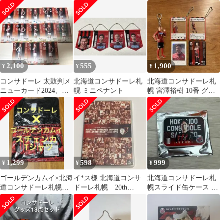
砂川.9石井.25宮澤（入
クエスト 2点 まとめ商
BIGリボン
団時）
品
2,100
555
1,900
¥
¥
¥
コンサドーレ 太鼓判メ
北海道コンサドーレ札
北海道コンサドーレ札
ニューカード2024、
幌 ミニペナント
幌 宮澤裕樹 10番 グッ
2025
ズ 写真 アクリルスタン
ド サイン
1,299
598
999
¥
¥
¥
ゴールデンカムイ×北海
イ*ス様 北海道コンサ
北海道コンサドーレ札
道コンサドーレ札幌
ドーレ札幌 20th
幌スライド缶ケース 宮
選手コラボスチェンカ
ANNIVERSARY DVD
澤裕樹
Tシャツ(黒)