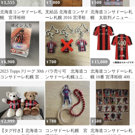
1,555
7,000
500
¥
¥
¥
北海道コンサドーレ札
支給品 北海道コンサド
北海道コンサドーレ札
幌 宮澤裕樹
ーレ札幌 2016 宮澤裕樹
幌 太鼓判メニューカ
#10 パンツ Kappa
ード7枚セット
6,900
700
15,000
¥
¥
¥
2023 Topps Jリーグ 30th
バラ売り可 北海道コ
北海道コンサドーレ札
コンサドーレ札幌 宮澤
ンサドーレ札幌ユニ型
幌 10番 宮澤裕樹 400試
裕樹サインカード
キーホルダー 宮澤
合記念 レプリカ ユニフ
ドド
ォーム
2,999
780
500
¥
¥
¥
【タグ付き】北海道コ
コンサドーレ札幌 宮
北海道コンサドーレ札