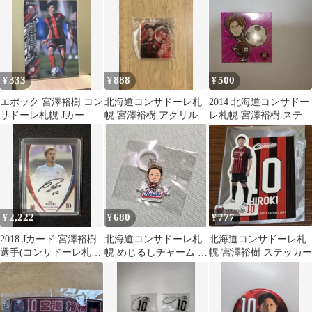
2024
333
888
500
¥
¥
¥
エポック 宮澤裕樹 コン
北海道コンサドーレ札
2014 北海道コンサドー
サドーレ札幌 Jカード
幌 宮澤裕樹 アクリルキ
レ札幌 宮澤裕樹 ステッ
Ｊリーグ 2021 #255
ーホルダー
カー シール
2,222
680
777
¥
¥
¥
2018 Jカード 宮澤裕樹
北海道コンサドーレ札
北海道コンサドーレ札
選手(コンサドーレ札
幌 めじるしチャーム 宮
幌 宮澤裕樹 ステッカー
幌) 直筆サインカード
澤裕樹