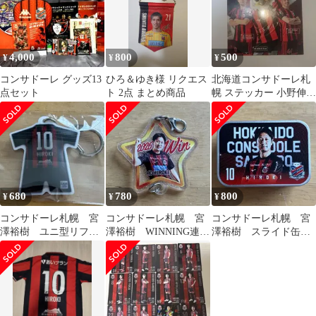
4,000
800
500
¥
¥
¥
コンサドーレ グッズ13
ひろ＆ゆき様 リクエス
北海道コンサドーレ札
点セット
ト 2点 まとめ商品
幌 ステッカー 小野伸二
宮澤裕樹 ドーレくん 浦
和レッズ
680
780
800
¥
¥
¥
コンサドーレ札幌 宮
コンサドーレ札幌 宮
コンサドーレ札幌 宮
澤裕樹 ユニ型リフレ
澤裕樹 WINNING連結
澤裕樹 スライド缶ケ
クターキーホルダー
チャーム2026
ース
ガチャコン