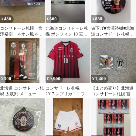
480
800
888
¥
¥
¥
コンサドーレ札幌 宮
北海道コンサドーレ札
値下げ■宮澤裕樹■北海
澤裕樹 ネオン風ネー
幌 ボンフィン 10 宮澤
道コンサドーレ札幌
ムキーホルダー
裕樹
缶バッジ
300
9,900
1,400
¥
¥
¥
北海道 コンサドーレ札
コンサドーレ札幌
【まとめ売り】北海道
幌 太鼓判 メニュー カ
2017 レプリカユニフォ
コンサドーレ札幌 宮澤
ード 宮澤裕樹 2023
ーム 宮澤裕樹 Lサ
裕樹 ボンフィン キーホ
イズ
ルダー