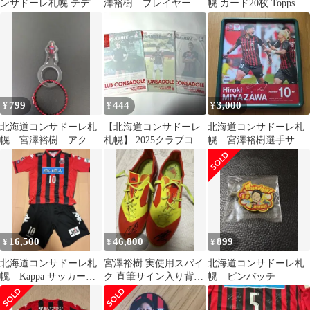
ンサドーレ札幌 テディ
澤裕樹 プレイヤーズ
幌 カード20枚 Topps 金
ベア 2体セット 2011年
アクリルリング
子拓郎 小柏剛
15周年
799
444
3,000
¥
¥
¥
北海道コンサドーレ札
【北海道コンサドーレ
北海道コンサドーレ札
幌 宮澤裕樹 アクリ
札幌】 2025クラブコン
幌 宮澤裕樹選手サイ
ルリング
サドーレ情報誌
ン入りパネル
16,500
46,800
899
¥
¥
¥
北海道コンサドーレ札
宮澤裕樹 実使用スパイ
北海道コンサドーレ札
幌 Kappa サッカーウ
ク 直筆サイン入り背番
幌 ピンバッチ
ェア 赤黒 ストライプ
号10 コンサドーレ札幌
10番
adidas