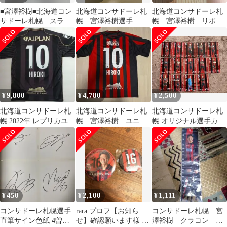
■宮澤裕樹■北海道コン
北海道コンサドーレ札
北海道コンサドーレ札
サドーレ札幌 スライ
幌 宮澤裕樹選手 ま
幌 宮澤裕樹 リボン
ドミラーキーチェーン
とめ売りグッズ
マグネット
9,800
4,780
2,500
¥
¥
¥
北海道コンサドーレ札
北海道コンサドーレ札
北海道コンサドーレ札
幌 2022年 レプリカユニ
幌 宮澤裕樹 ユニフ
幌 オリジナル選手カー
フォーム Sサイズ 宮澤
ォーム 美品 2023
ド2026
裕樹
450
2,100
1,111
¥
¥
¥
コンサドーレ札幌選手
rara プロフ【お知ら
コンサドーレ札幌 宮
直筆サイン色紙 4曽田.8
せ】確認願います様 リ
澤裕樹 クラコン