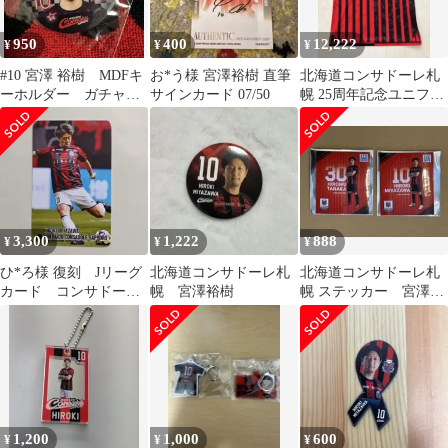
950
400
12,222
¥
¥
¥
#10 宮澤 裕樹 MDFキ
お*う様 宮澤裕樹 直筆
北海道コンサドーレ札
ーホルダー ガチャ
サインカード 07/50
幌 25周年記念ユニフォ
北海道コンサドーレ札
ーム 宮澤裕樹選手 #10
幌
3,300
1,222
888
¥
¥
¥
ひ*ろ様 復刻 Jリーグ
北海道コンサドーレ札
北海道コンサドーレ札
カード コンサドーレ
幌 宮澤裕樹
幌 ステッカー 宮澤裕
札幌 宮澤裕樹
樹 田中宏武
1,200
1,000
600
¥
¥
¥