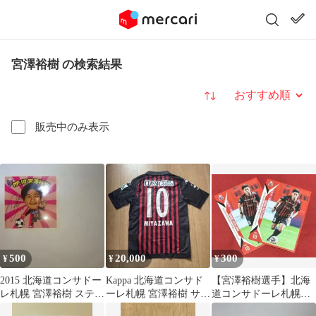
宮澤裕樹 の検索結果
並び替え
販売中のみ表示
500
20,000
300
¥
¥
¥
2015 北海道コンサドー
Kappa 北海道コンサド
【宮澤裕樹選手】北海
レ札幌 宮澤裕樹 ステッ
ーレ札幌 宮澤裕樹 サイ
道コンサドーレ札幌ト
カー シール
ン入りユニフォーム
レーディングカード