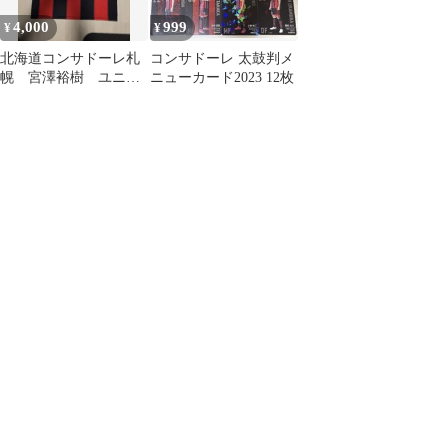
4,000
999
¥
¥
北海道コンサドーレ札
コンサドーレ 太鼓判メ
幌 宮澤裕樹 ユニフ
ニューカード2023 12枚
ォーム 美品 2021