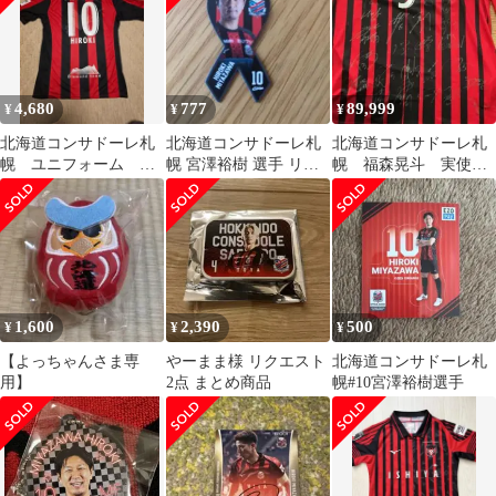
4,680
777
89,999
¥
¥
¥
北海道コンサドーレ札
北海道コンサドーレ札
北海道コンサドーレ札
幌 ユニフォーム О
幌 宮澤裕樹 選手 リボ
幌 福森晃斗 実使
サイズ 2020 宮澤裕
ンマグネット
用？ユニフォーム 多
樹 美品
数直筆サイン
1,600
2,390
500
¥
¥
¥
【よっちゃんさま専
やーまま様 リクエスト
北海道コンサドーレ札
用】
2点 まとめ商品
幌#10宮澤裕樹選手