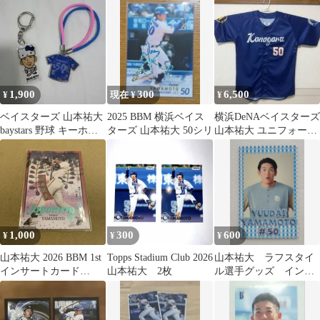
ダー
シリ
1,900
300
6,500
¥
現在 ¥
¥
ベイスターズ 山本祐大
2025 BBM 横浜ベイス
横浜DeNAベイスターズ
baystars 野球 キーホル
ターズ 山本祐大 50シリ
山本祐大 ユニフォーム
ダー ブレスレット
Oサイズ
1,000
300
600
¥
¥
¥
山本祐大 2026 BBM 1st
Topps Stadium Club 2026
山本祐大 ラフスタイ
インサートカード
山本祐大 2枚
ル選手グッズ インス
Japonism
タントフォトカード
vol.2