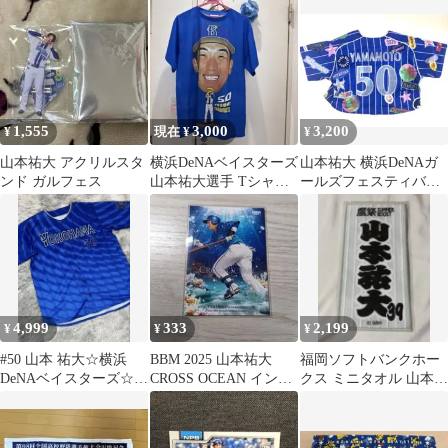
定 横浜DeNAベイスタ
ル
手 缶バッジ 宜野湾キャ
ーズ
ンプ
1,555
3,000
3,200
¥
現在 ¥
¥
山本祐大 アクリルスタ
横浜DeNAベイスターズ
山本祐大 横浜DeNAガ
ンド ガルフェス
山本祐大選手 Tシャツ
ールズフェスティバル
交流戦SERIES 2024
2025 ユニフォーム ク
ロップド丈
4,999
333
2,199
¥
¥
¥
#50 山本 祐大☆横浜
BBM 2025 山本祐大
福岡ソフトバンクホー
DeNAベイスターズ☆ハ
CROSS OCEAN インサ
クス ミニタオル 山本祐
イクオリティーレプリ
ート
大
カユニL