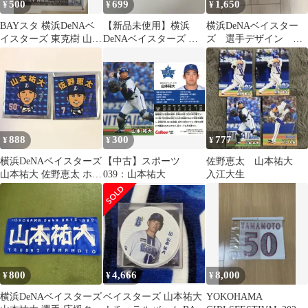
500
699
1,650
¥
¥
¥
BAYスタ 横浜DeNAベ
【新品未使用】横浜
横浜DeNAベイスター
イスターズ 東克樹 山本
DeNAベイスターズ 山
ズ 選手デザイン ス
祐大 森原康平
本祐大 2wayアクリルキ
タジアムシートクッシ
ーチェーン
ョン 山本祐大
888
300
777
¥
¥
¥
横浜DeNAベイスターズ
【中古】スポーツ
佐野恵太 山本祐大
山本祐大 佐野恵太 ホロ
039：山本祐大
入江大生
グラムステッカー 神奈
川
800
4,666
8,000
¥
¥
¥
横浜DeNAベイスターズ
ベイスターズ 山本祐大
YOKOHAMA