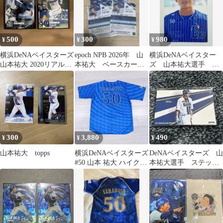
500
300
980
¥
¥
¥
横浜DeNAベイスターズ
epoch NPB 2026年 山
横浜DeNAベイスター
山本祐大 2020リアル化
本祐大 ベースカード
ズ 山本祐大選手 生
カード 2枚
セット
写真 A4サイズ
300
3,880
490
¥
¥
¥
山本祐大 topps
横浜DeNAベイスターズ
DeNAベイスターズ 山
#50 山本 祐大 ハイクオ
本祐大選手 ステッカ
リティーレプリカユニ
ー
O