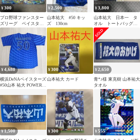
300
2,500
3,800
¥
¥
¥
プロ野球ファンスター
山本祐大 #50 キッ
山本祐大 日本一 タ
ズリーグ ベイスター
ズ 130cm
オル トートバッグ 2
ズ 山本祐大 SR
点セット
4,680
300
2,650
¥
¥
¥
横浜DeNAベイスターズ
山本祐大 カード
青*♪様 東克樹 山本祐大
#50山本 祐大 POWER
タオル
SENDユニフォームO
1,500
300
555
¥
¥
¥