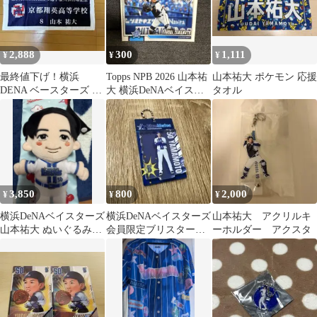
2,888
300
1,111
¥
¥
¥
最終値下げ！横浜
Topps NPB 2026 山本祐
山本祐大 ポケモン 応援
DENA ベースターズ 山
大 横浜DeNAベイスタ
タオル
本祐大選手 高校時代タ
ーズ
オル
3,850
800
2,000
¥
¥
¥
横浜DeNAベイスターズ
横浜DeNAベイスターズ
山本祐大 アクリルキ
山本祐大 ぬいぐるみキ
会員限定ブリスター風
ーホルダー アクスタ
ーチェーン
アクリルキーホルダ
ー 50山本祐大