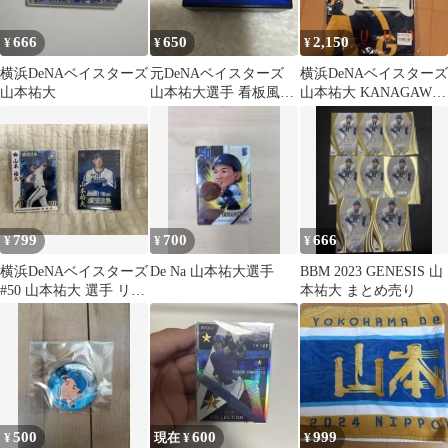
666
650
2,150
¥
¥
¥
横浜DeNAベイスターズ
元DeNAベイスターズ
横浜DeNAベイスターズ
山本祐大
山本祐大選手 看板風ラ
山本祐大 KANAGAWA
イトキーホルダー
ユニフォーム タオル
799
700
666
¥
¥
¥
横浜DeNAベイスターズ
De Na 山本祐大選手
BBM 2023 GENESIS 山
#50 山本祐大 選手 リア
本祐大 まとめ売り
ル化カード 2枚セット
500
600
999
¥
現在 ¥
¥