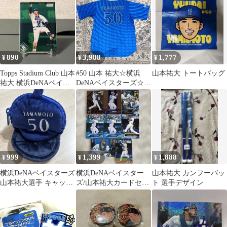
890
3,988
1,777
¥
¥
¥
Topps Stadium Club 山本
#50 山本 祐大☆横浜
山本祐大 トートバッグ
祐大 横浜DeNAベイス
DeNAベイスターズ☆ハ
ターズ
イクオリティーレプリ
カユニM
999
1,399
1,888
¥
¥
¥
横浜DeNAベイスターズ
横浜DeNAベイスター
山本祐大 カンフーバッ
山本祐大選手 キャップ
ズ/山本祐大カードセッ
ト 選手デザイン
型ポーチ
ト