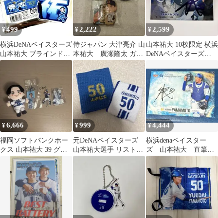
499
2,222
2,599
¥
¥
¥
横浜DeNAベイスターズ
侍ジャパン 大津亮介 山
山本祐大 10枚限定 横浜
山本祐大 ブラインドア
本祐大 廣瀬隆太 ガチ
DeNAベイスターズ
クリルネームバッジ
ャ3点セット
BBM 1st 2025
6,666
999
4,444
¥
¥
¥
福岡ソフトバンクホー
元DeNAベイスターズ
横浜denaベイスター
クス 山本祐大 39 グッ
山本祐大選手 リストバ
ズ 山本祐大 直筆サ
ズセット
ンド 2点セット
インカード