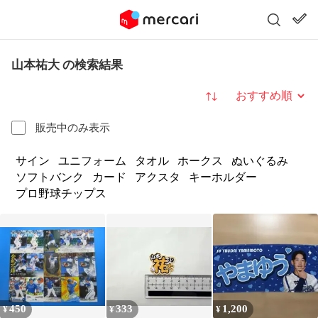
山本祐大 の検索結果
並び替え
販売中のみ表示
サイン
ユニフォーム
タオル
ホークス
ぬいぐるみ
ソフトバンク
カード
アクスタ
キーホルダー
プロ野球チップス
450
333
1,200
¥
¥
¥