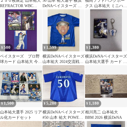
２５０枚限定 山本祐大
50 山本 祐大選手 横浜
福岡ソフトバンクホー
REFRACTOR WBC
DeNAベイスターズ ユ
クス 山本祐大 ミニハン
MLB 横浜ベイスターズ
ニフォーム Mサイズ
カチ
500
1,599
1,380
¥
¥
¥
ベイスターズ プロ野
横浜DeNAベイスターズ
横浜DeNAベイスターズ
球カード 山本祐大 今永
山本祐大 2024交流戦ユ
山本祐大選手 カード キ
昇太 佐野恵太 3枚セッ
ニフォーム
ーホルダーセット
ト
1,500
5,280
1,180
¥
¥
¥
山本祐大選手 2025 リア
横浜DeNAベイスターズ
相川亮二 山本祐大
ル化カードセット
#50 山本 祐大 POWER
BBM 2026 横浜DeNA
SENDユニフォームO