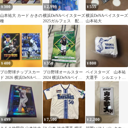
300
2,999
555
¥
¥
¥
山本祐大 カード かきの
横浜DeNAベイスターズ
横浜DeNAベイスターズ
種
2025ガルフェス 配布
山本祐大
ユニフォーム 山本祐
大
400
350
800
¥
¥
¥
プロ野球チップスカー
プロ野球オールスター
ベイスターズ 山本祐
ド 2026 横浜DeNAベイ
2024 横浜DeNAベイス
大選手 シルエット刺
スターズ 森唯斗 山本祐
ターズ 山本佑大 観
繍入りハンドタオル
大
戦証明書
499
7,500
2,200
¥
¥
¥