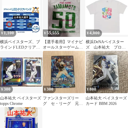
大
1,100
55,555
4,000
¥
¥
¥
横浜ベイスターズ、ブ
【選手着用】マイナビ
横浜DeNAベイスター
ラインドLEDクリアバ
オールスターゲーム
ズ 山本祐大 プロデ
ンド 山本祐大選手
2024 山本祐大 ユニフォ
ュースTシャツ XL
ーム セリーグ
300
300
800
¥
¥
¥
山本祐大 ベイスターズ
ファンスターズリー
山本祐大 ベイスターズ
topps Chrome
グ セ・リーグ 元横
カード BBM 2026
浜DeNAベイスターズ
山本祐大