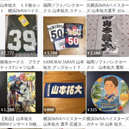
山本祐大 １５枚セッ
福岡ソフトバンクホー
元横浜DeNAベイスター
ト 横浜DeNAベイスタ
クス 山本祐大 ステッカ
ズ 山本祐大選手 ガルフ
ーズ BBM
ー シール
ェスフェイスタオル
7,777
3,500
2,100
¥
¥
¥
南海ホークス プラク
SAMURAI JAPAN 山本
福岡ソフトバンクホー
ティスTシャツ山本祐
祐大 グッズセット Tシ
クス 山本祐大 鷹祭 ミ
大 XL
ャツ 2枚、タオル2枚
ニタオル
1,709
800
325
¥
¥
¥
【美品】山本祐大
横浜DeNAベイスターズ
横浜DeNAベイスターズ
BBMインサート50枚限
山本祐大 選手 応援タオ
ガチャ 50 山本 祐大選