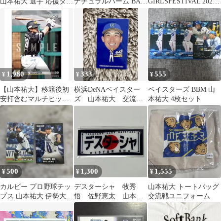
山本祐大 選手 応援タオ
ナチュラルバーム BAY
GIRLSFESTIVAL 2026
ル
BLUEの香り 保湿バー
背番号シート山本祐大
ム
50
1,980
333
555
¥
¥
¥
【山本祐大】移籍後初
横浜DeNAベイスター
ベイスターズ BBM 山
安打含むマルチヒット
ズ 山本祐大 交流戦
本祐大 4枚セット
（26.5.16）
ステッカー
500
1,300
1,555
¥
¥
¥
カルビー プロ野球チッ
デスターシャ 牧秀
山本祐大 トートバッグ
プス 山本祐大 伊勢大夢
悟 佐野恵太 山本祐
交流戦ユニフォーム
カードセット
大 WBC 日本代表 ア
クリルステッカー