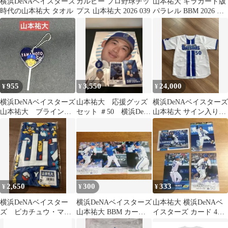
横浜DeNAベイスターズ
カルビー プロ野球チッ
山本祐大 キラカード版
時代の山本祐大 タオル
プス 山本祐大 2026 039
パラレル BBM 2026 横
浜DeNAベイスターズ
955
3,550
24,000
¥
¥
¥
横浜DeNAベイスターズ
山本祐大 応援グッズ
横浜DeNAベイスターズ
山本祐大 ブライン
セット ＃50 横浜Dena
山本祐大 サイン入りユ
ド キャンディキーホ
ベイスターズ
ニフォーム XOサイズ
ルダー
2,650
300
333
¥
¥
¥
横浜DeNAベイスター
横浜DeNAベイスターズ
山本祐大 横浜DeNAベ
ズ ピカチュウ・マリ
山本祐大 BBM カード
イスターズ カード 4枚
ル総柄 タオル 山本祐
セット
セット