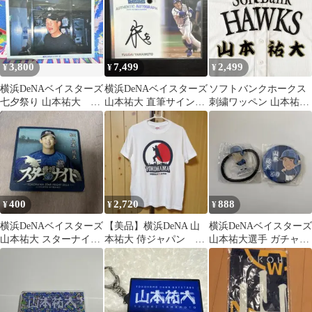
3,800
7,499
2,499
¥
¥
¥
横浜DeNAベイスターズ
横浜DeNAベイスターズ
ソフトバンクホークス
七夕祭り 山本祐大 直
山本祐大 直筆サインカ
刺繍ワッペン 山本祐大
筆サイン入りフォト
ード EPOCH 2024ホロ
名前
箔
400
2,720
888
¥
¥
¥
横浜DeNAベイスターズ
【美品】横浜DeNA 山
横浜DeNAベイスターズ
山本祐大 スターナイト
本祐大 侍ジャパン T
山本祐大選手 ガチャ2
2024 コースター
シャツ S
点セット