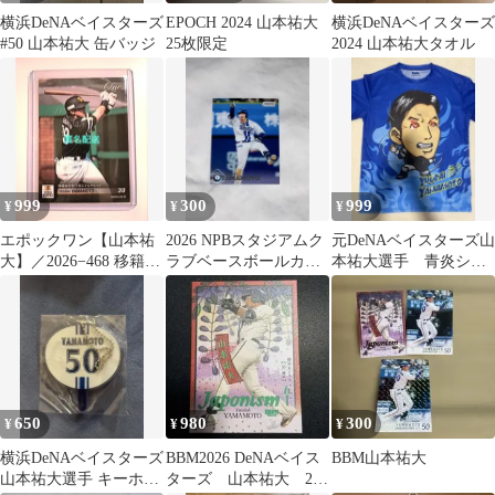
横浜DeNAベイスターズ
EPOCH 2024 山本祐大
横浜DeNAベイスターズ
#50 山本祐大 缶バッジ
25枚限定
2024 山本祐大タオル
999
300
999
¥
¥
¥
エポックワン【山本祐
2026 NPBスタジアムク
元DeNAベイスターズ山
大】／2026−468 移籍後
ラブベースボールカー
本祐大選手 青炎シリ
初安打含むマルチヒッ
ド 山本祐大
ーズ青炎Tシャツ
ト
650
980
300
¥
¥
¥
横浜DeNAベイスターズ
BBM2026 DeNAベイス
BBM山本祐大
山本祐大選手 キーホル
ターズ 山本祐大 200