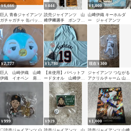
6,666
444
1,000
¥
¥
¥
巨人 青春ジャイアンツ
読売ジャイアンツ 山
山﨑伊織 キーホルダ
ガチャガチャ 缶バッジ
﨑伊織選手 ボンフィ
ー ジャイアンツ
キーホルダー フルセッ
ン2026
ト 山﨑伊織
2,777
1,780
300
¥
¥
現在 ¥
巨人 山崎伊織 山﨑
【未使用】パペットフ
ジャイアンツ つながる
伊織 イオペン 肩乗
ードタオル 山﨑伊織
アクリルチャーム 山﨑
りマスコット
ジャイアンツ／コイ
伊織②
ンケース
999
919
1,000
¥
¥
¥
♡読売ジャイアンツ 山
読売ジャイアンツ 山
読売ジャイアンツ 山﨑