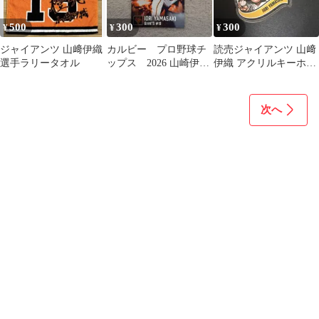
500
300
300
¥
¥
¥
ジャイアンツ 山﨑伊織
カルビー プロ野球チ
読売ジャイアンツ 山﨑
選手ラリータオル
ップス 2026 山崎伊
伊織 アクリルキーホル
織 スターカード
ダー 19
次へ