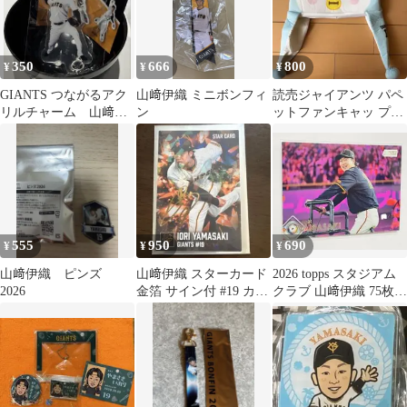
350
666
800
¥
¥
¥
GIANTS つながるアク
山﨑伊織 ミニボンフィ
読売ジャイアンツ パペ
リルチャーム 山﨑伊
ン
ットファンキャッ プ山
織
﨑伊織 イオペン
555
950
690
¥
¥
¥
山﨑伊織 ピンズ
山﨑伊織 スターカード
2026 topps スタジアム
2026
金箔 サイン付 #19 カル
クラブ 山﨑伊織 75枚限
ビープロ野球チップス
定 巨人 ジャイアンツ
2026