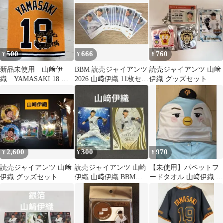
500
666
760
¥
¥
¥
新品未使用 山﨑伊
BBM 読売ジャイアンツ
読売ジャイアンツ 山﨑
織 YAMASAKI 18 タ
2026 山﨑伊織 11枚セッ
伊織 グッズセット
オル
ト
2,600
300
970
¥
¥
¥
読売ジャイアンツ 山﨑
読売ジャイアンツ 山崎
【未使用】パペットフ
伊織 グッズセット
伊織 山﨑伊織 BBMカ
ードタオル 山﨑伊織 読
ード 2枚セット
売ジャイアンツ