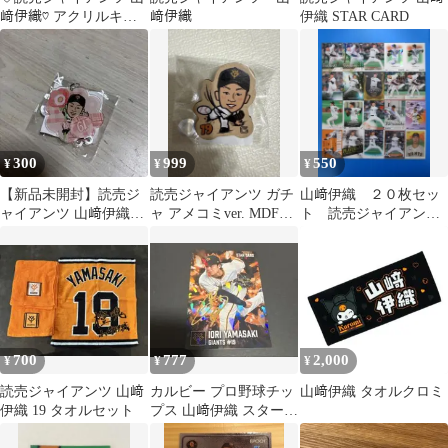
﨑伊織♡ アクリルキー
﨑伊織
伊織 STAR CARD
ホルダー 2024年
300
999
550
¥
¥
¥
【新品未開封】読売ジ
読売ジャイアンツ ガチ
山﨑伊織 ２０枚セッ
ャイアンツ 山﨑伊織
ャ アメコミver. MDFク
ト 読売ジャイアン
アクリルキーホルダー
リップバッジ 山﨑伊織
ツ 巨人 BBM
①
700
777
2,000
¥
¥
¥
読売ジャイアンツ 山﨑
カルビー プロ野球チッ
山﨑伊織 タオルクロミ
伊織 19 タオルセット
プス 山﨑伊織 スターカ
ード 2026