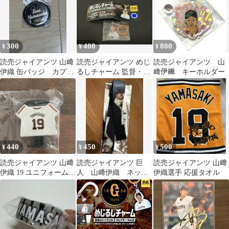
300
400
800
¥
¥
¥
読売ジャイアンツ 山﨑
読売ジャイアンツ めじ
読売ジャイアンツ 山
伊織 缶バッジ カプセ
るしチャーム 監督・選
﨑伊織 キーホルダー
ルトイ
手ver. vol.2 山﨑伊織
440
450
500
¥
¥
¥
読売ジャイアンツ 山﨑
読売ジャイアンツ 巨
読売ジャイアンツ 山﨑
伊織 19 ユニフォーム型
人 山﨑伊織 ネック
伊織選手 応援タオル
キーホルダー
ストラップ