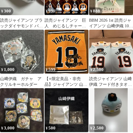
300
990
888
¥
¥
¥
読売ジャイアンツ ブラ
読売ジャイアンツ 巨
BBM 2026 1st 読売ジャ
ックダイヤモンド バン
人 めじるしチャー
イアンツ 山﨑伊織 100
ド 山﨑伊織
ム 山﨑伊織 丸佳浩
枚限定金箔サイン
1,000
599
2,500
¥
¥
¥
山﨑伊織 ガチャ ア
【⭐限定美品・非売
読売ジャイアンツ 山﨑
クリルキーホルダー
品】ジャイアンツ 山﨑
伊織 フード付きタオル
伊織選手 ラリータオル
2枚セット
読売巨人軍
3,000
500
2,500
¥
¥
¥