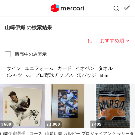
山﨑伊織 の検索結果
並び替え
販売中のみ表示
サイン
ユニフォーム
カード
イオペン
タオル
tシャツ
プロ野球チップス
缶バッジ
ssr
bbm
600
1,000
499
¥
¥
¥
山﨑伊織選手 コース
山﨑伊織 カルビー プロ
ジャイアンツ ラリータ