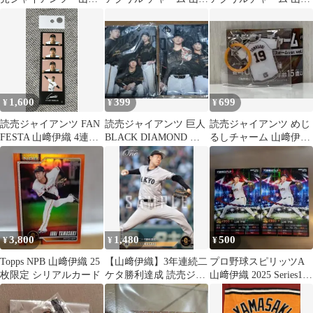
伊織 スターカード
伊織
伊織 2個セット
1,600
399
699
¥
¥
¥
読売ジャイアンツ FAN
読売ジャイアンツ 巨人
読売ジャイアンツ めじ
FESTA 山﨑伊織 4連フ
BLACK DIAMOND ク
るしチャーム 山﨑伊織
ォトカード
リアファイル 2枚セッ
背番号19 ガチャ
ト
3,800
1,480
500
¥
¥
¥
Topps NPB 山﨑伊織 25
【山﨑伊織】3年連続二
プロ野球スピリッツA
枚限定 シリアルカード
ケタ勝利達成 読売ジャ
山﨑伊織 2025 Series1 2
イアンツ エポックワン
枚セット
巨人