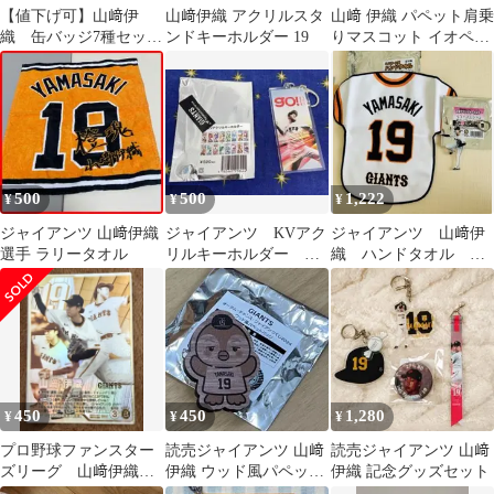
【値下げ可】山﨑伊
山﨑伊織 アクリルスタ
山﨑 伊織 パペット肩乗
織 缶バッジ7種セッ
ンドキーホルダー 19
りマスコット イオペン
ト バラ売り不可
19 ジャイアンツ
500
500
1,222
¥
¥
¥
ジャイアンツ 山﨑伊織
ジャイアンツ KVアク
ジャイアンツ 山﨑伊
選手 ラリータオル
リルキーホルダー 山
織 ハンドタオル ア
﨑伊織選手
クリルキーホルダー
450
450
1,280
¥
¥
¥
プロ野球ファンスター
読売ジャイアンツ 山﨑
読売ジャイアンツ 山﨑
ズリーグ 山﨑伊織
伊織 ウッド風パペット
伊織 記念グッズセット
パラレル 柿の種 SR
バッジ