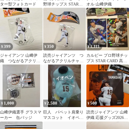
ター型フォトカード
野球チップス STAR
オル 山﨑伊織
CARD
399
350
1,111
¥
¥
¥
ジャイアンツ 山﨑伊
読売ジャイアンツ つ
カルビー プロ野球チッ
織 つながるアクリル
ながるアクリルチャー
プス STAR CARD 高橋
チャーム 匿名配送
ム 山﨑伊織
宏斗 山﨑伊織
1,000
2,500
500
¥
¥
¥
山﨑伊織選手 グラスマ
巨人 パペット肩乗り
読売ジャイアンツ 山﨑
ーカー 缶バッジ
マスコット イオペ
伊織 応援グッズ2026
ン 山﨑伊織 2026年
コースター型フォトカ
ジャイアンツ
ード／非売品