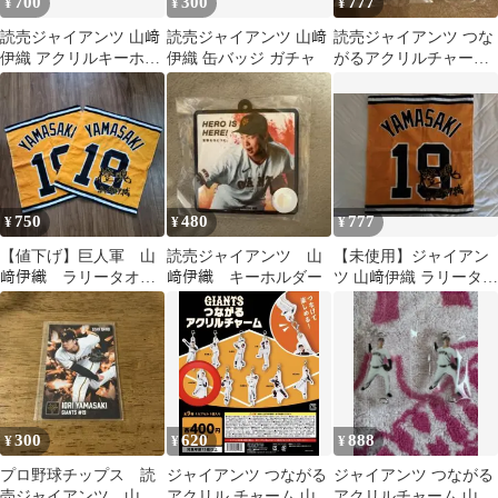
700
300
777
¥
¥
¥
読売ジャイアンツ 山﨑
読売ジャイアンツ 山﨑
読売ジャイアンツ つな
伊織 アクリルキーホル
伊織 缶バッジ ガチャ
がるアクリルチャー
ダー 19
ム 戸郷 山﨑伊織
750
480
777
¥
¥
¥
【値下げ】巨人軍 山
読売ジャイアンツ 山
【未使用】ジャイアン
﨑伊織 ラリータオル2
﨑伊織 キーホルダー
ツ 山﨑伊織 ラリータオ
枚 未使用品
ル 2026/5/27 来場者限
定
300
620
888
¥
¥
¥
プロ野球チップス 読
ジャイアンツ つながる
ジャイアンツ つながる
売ジャイアンツ 山﨑
アクリル チャーム 山﨑
アクリルチャーム 山﨑