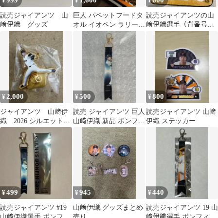
999
1,600
600
¥
¥
¥
読売ジャイアンツ 山
巨人 パペットフードタ
読売ジャイアンツの山
﨑伊織 グッズ
オル イオペン ラリータ
﨑伊織選手（背番号
オル 読売ジャイアンツ
19）のミニタオル
山﨑伊織
2,000
500
800
¥
¥
¥
ジャイアンツ 山﨑伊
読売 ジャイアンツ 巨人
読売ジャイアンツ 山﨑
織 2026 シルエットピ
山﨑伊織 新品 ボンフィ
伊織 ステッカー
ンバッジクラブジャイ
ン
アンツ
499
945
440
¥
¥
¥
読売ジャイアンツ #19
山﨑伊織 グッズまとめ
読売ジャイアンツ 19 山
山﨑伊織選手 ボンフィ
売り
﨑伊織選手 ボンフィン