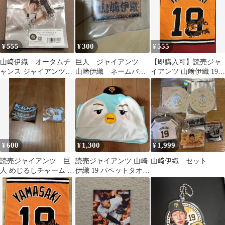
555
300
555
¥
¥
¥
山﨑伊織 オータムチ
巨人 ジャイアンツ
【即購入可】読売ジャ
ャンス ジャイアンツく
山﨑伊織 ネームバッ
イアンツ 山﨑伊織 19
じ2025 デフォルメアク
ジ
プレーヤータオル
リルスタンド
600
1,300
1,999
¥
¥
¥
読売ジャイアンツ 巨
読売ジャイアンツ 山崎
山﨑伊織 セット
人 めじるしチャーム 山
伊織 19 パペットタオ
﨑伊織
ル やまさき いお
り 巨人 フード