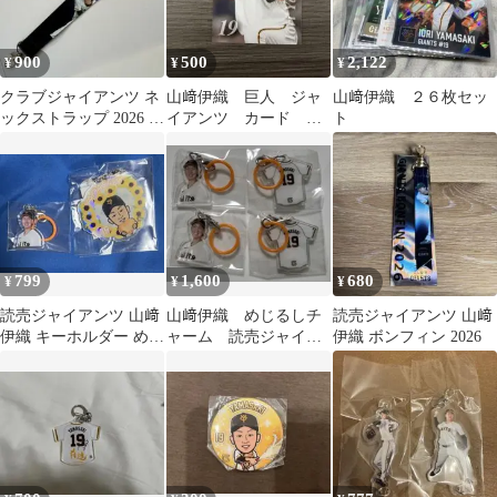
900
500
2,122
¥
¥
¥
クラブジャイアンツ ネ
山﨑伊織 巨人 ジャ
山﨑伊織 ２６枚セッ
ックストラップ 2026 山
イアンツ カード
ト
﨑伊織
2026
799
1,600
680
¥
¥
¥
読売ジャイアンツ 山﨑
山﨑伊織 めじるしチ
読売ジャイアンツ 山﨑
伊織 キーホルダー めじ
ャーム 読売ジャイア
伊織 ボンフィン 2026
るしチャーム
ンツ 4点セット