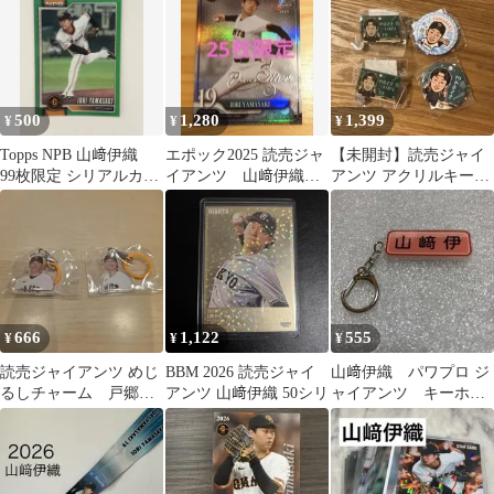
500
1,280
1,399
¥
¥
¥
Topps NPB 山﨑伊織
エポック2025 読売ジャ
【未開封】読売ジャイ
99枚限定 シリアルカー
イアンツ 山﨑伊織
アンツ アクリルキーホ
ド
パラレルカード 25枚
ルダー 缶バッチ 山﨑伊
限定
織
666
1,122
555
¥
¥
¥
読売ジャイアンツ めじ
BBM 2026 読売ジャイ
山﨑伊織 パワプロ ジ
るしチャーム 戸郷翔
アンツ 山﨑伊織 50シリ
ャイアンツ キーホル
征、山﨑伊織
ダー