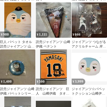
ン 2026
（2024年）
980
1,111
666
¥
¥
¥
巨人 パペット タオル
読売ジャイアンツ 山﨑
ジャイアンツ つながる
読売ジャイアンツ 山﨑
伊織 ペナント
アクリルチャーム 岸田
伊織
行倫 山﨑伊織
1,400
500
3,999
¥
¥
¥
読売ジャイアンツ 山﨑
読売ジャイアンツ 巨
ジャイアンツ☆パペッ
伊織 パペットシリー
人 山﨑伊織 タオ
トクッション山﨑伊織
ズ イオペン 缶バッ
ル 交流戦 非売品
選手(19イオペン)
ジ