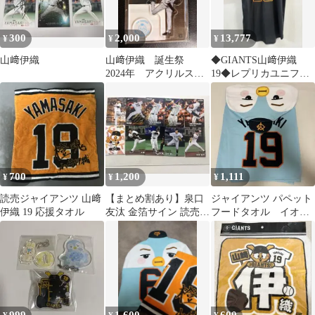
300
2,000
13,777
¥
¥
¥
山﨑伊織
山﨑伊織 誕生祭
◆GIANTS山﨑伊織
2024年 アクリルスタ
19◆レプリカユニフォ
ンド 匿名配送
ーム ブラック Mサイズ
700
1,200
1,111
¥
¥
¥
読売ジャイアンツ 山﨑
【まとめ割あり】泉口
ジャイアンツ パペット
伊織 19 応援タオル
友汰 金箔サイン 読売ジ
フードタオル イオペ
ャイアンツ 10枚セット
ン 山﨑伊織