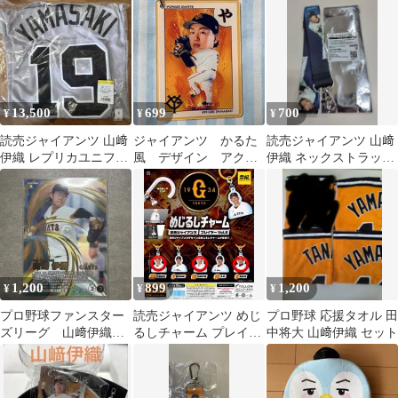
13,500
699
700
¥
¥
¥
読売ジャイアンツ 山﨑
ジャイアンツ かるた
読売ジャイアンツ 山﨑
伊織 レプリカユニフォ
風 デザイン アクリ
伊織 ネックストラップ
ーム ビジター S
ルキーホルダー 山﨑
2026
伊織
1,200
899
1,200
¥
¥
¥
プロ野球ファンスター
読売ジャイアンツ めじ
プロ野球 応援タオル 田
ズリーグ 山﨑伊織
るしチャーム プレイヤ
中将大 山﨑伊織 セット
読売ジャイアンツ
ー Vol.2/3個セット
SSR