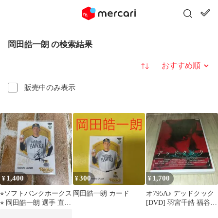
岡田皓一朗 の検索結果
並び替え
販売中のみ表示
1,400
300
1,700
¥
¥
¥
⭐︎ソフトバンクホークス
岡田皓一朗 カード
オ795A♪ デッドクック
⭐︎ 岡田皓一朗 選手 直筆
[DVD] 羽宮千皓 福谷孝
サインカード
宏 安部智凛 夏目大一朗