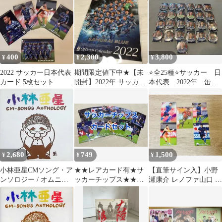
劇場用チラシ
400
2,300
3,800
¥
¥
¥
2022 サッカー日本代表
期間限定値下中★【未
⭐️全25種⭐️サッカー 日
カード 5枚セット
開封】2022年 サッカー
本代表 2022年 缶バ
日本代表 カレンダー
ッジ SAMURAI BLUE
CL-578
2,680
749
1,500
¥
¥
¥
小林亜星CMソング・ア
★★レアカード有★サ
【直筆サイン入】小野
ンソロジー / オムニバ
ッカーチップス★★美
瀬康介 レノファ山口 ＋
ス（作曲：小林亜星）
品新品/送料無料
サッカー 日本代表カー
(CD)
ド セット