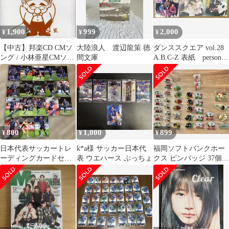
1,900
999
2,000
¥
¥
¥
【中古】邦楽CD CMソ
大陸浪人 渡辺龍策 徳
ダンススクエア vol.28
ング / 小林亜星CMソン
間文庫
A.B.C-Z 表紙 person
グ・アンソロジー
まとめ売り
800
1,000
899
¥
¥
¥
日本代表サッカートレ
k*a様 サッカー日本代
福岡ソフトバンクホー
ーディングカードセッ
表 ウエハース ぷっちょ
クス ピンバッジ 37個
ト
+α