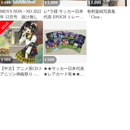
449
1,000
1,000
¥
¥
¥
MEN'S NON・NO 2022
レ*ラ様 サッカー日本
有村架純写真集
年 12月号 抜け無し
代表 EPOCH トレーデ
「Clear」
ィングカード まとめ売
り
500
560
¥
¥
【中古】アニメ系CD J-
★★サッカー日本代表
アニソン神曲祭り -パ
★レアカード有★★サ
レード- [DJ和in No.1胸
ッカーチップス カー
熱MIX]
ドセット