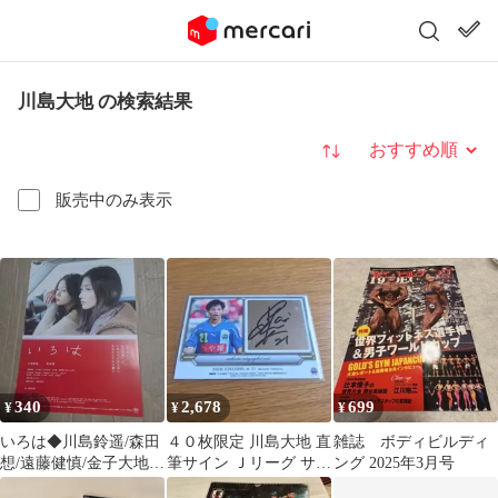
川島大地 の検索結果
並び替え
販売中のみ表示
340
2,678
699
¥
¥
¥
いろは◆川島鈴遥/森田
４０枚限定 川島大地 直
雑誌 ボディビルディ
想/遠藤健慎/金子大地/
筆サイン Ｊリーグ サッ
ング 2025年3月号
遠藤久美子/鶴田真由★
カー モンテディオ山形