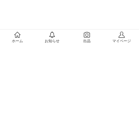
メルカリについて
ホーム
お知らせ
出品
マイページ
会社概要（運営会社）
採用情報
プレスリリース
公式ブログ
プレスキット
メルカリUS
メルカリShops
m department（エムデパ）
ヘルプ
ヘルプセンター（ガイド・お問い合わせ）
メルカリShopsでショップを開設する
メルカリShops ショップ管理画面にログイン
メルカリShops出店者向けガイド
お問い合わせ一覧