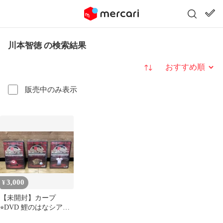
川本智徳 の検索結果
並び替え
販売中のみ表示
3,000
¥
【未開封】カープ
⭐︎DVD 鯉のはなシアタ
ー vol.①②③セット