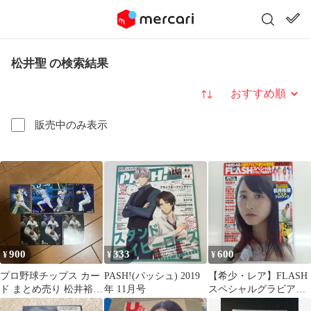
松井聖 の検索結果
並び替え
販売中のみ表示
900
333
600
¥
¥
¥
プロ野球チップス カー
PASH!(パッシュ) 2019
【希少・レア】FLASH
ド まとめ売り 松井裕樹
年 11月号
スペシャルグラビア
金本知憲 他
BEST盛夏号 松井玲奈