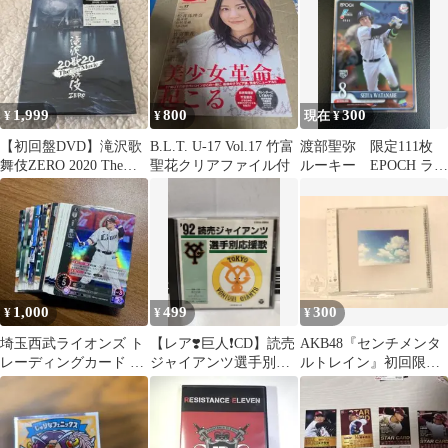
1,999
800
300
¥
¥
現在 ¥
【初回盤DVD】滝沢歌
B.L.T. U-17 Vol.17 竹富
渡部聖弥 限定111枚
舞伎ZERO 2020 The
聖花クリアファイル付
ルーキー EPOCH ラグ
Movie SnowMan
コレ
1,000
499
300
¥
¥
¥
埼玉西武ライオンズ ト
【レア❣️巨人❗️CD】読売
AKB48『センチメンタ
レーディングカード 22
ジャイアンツ選手別応
ルトレイン』初回限定
枚 まとめ売り
援歌 '92 アルバム‼️
盤 Type-Ａ