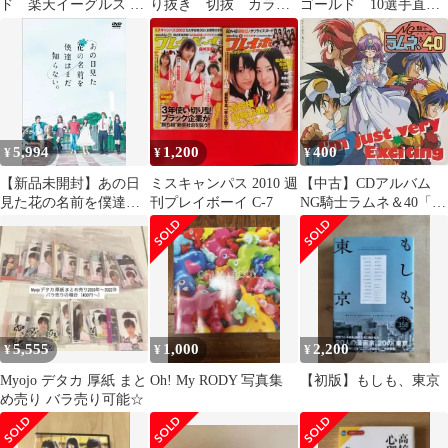
ド 楽天イーグルス キ
り抜き 切抜 カラ
ゴールド 10選手直筆
ラカード まとめ売り、
ー モノクロ 大量
サイン入ポスター
バラ売り可能
バラ売り
2026年カレンダー
5,994
1,200
400
¥
¥
¥
【新品未開封】あの日
ミスキャンパス 2010 週
【中古】CDアルバム
見た花の名前を僕達は
刊プレイボーイ C-7
NG騎士ラムネ＆40「俺
まだ知らない。 [DVD]
は今猛烈に熱血してい
村上虹郎 (出演) 形式:
るっ!」
DVD
5,555
1,000
2,200
¥
¥
¥
Myojo デタカ 厚紙 まと
Oh! My RODY 写真集
【初版】もしも、東京
め売り バラ売り可能☆