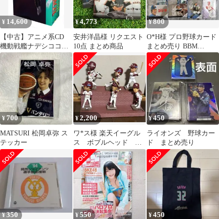
14,600
4,773
800
¥
¥
¥
【中古】アニメ系CD
安井洋晶様 リクエスト
O*H様 プロ野球カード
機動戦艦ナデシココン
10点 まとめ商品
まとめ売り BBM
プリートCD BOX
EPOCH エポック 30枚
以上
700
2,200
450
¥
¥
¥
MATSURI 松岡卓弥 ス
ワ*ス様 楽天イーグル
ライオンズ 野球カー
テッカー
ス ボブルヘッド
ド まとめ売り
2013 まとめ売り
350
550
450
¥
¥
¥