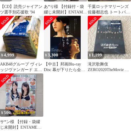
【CD】読売ジャイアン
あ*り様 【付録付・袋
千葉ロッテマリーンズ
ツ選手別応援歌 '94
綴じ未開封】ENTAME
佐藤都志也 トートバッ
(エンタメ) 2012年10月
グ 32
号
4,999
3,300
1,199
¥
¥
¥
AKB48グループ ヴィレ
【中古】邦画Blu-ray
滝沢歌舞伎
ッジヴァンガード エプ
Disc 幕が下りたら会い
ZERO2020TheMovie 通
ロン 生写真 フルコンプ
ましょう [初回生産限
常盤初回仕様DVD
93枚
定版]
SnowMan
500
¥
サ*ン様 【付録・袋綴
じ未開封】ENTAME