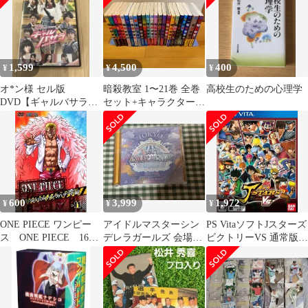
1,599
4,500
400
¥
¥
¥
オ*ン様 セル版
暗殺教室 1〜21巻 全巻
高校生のための心理学
DVD【ギャルバサラ】
セット+キャラクターブ
有村架純 竹富聖花 荒井
ック ファンブック すべ
萌 木崎ゆりあ
て初版
600
3,999
1,972
¥
¥
¥
ONE PIECE ワンピー
アイドルマスターシン
PS VitaソフトJスターズ
ス ONE PIECE 16ｔ
デレラガールズ 会場
ビクトリーVS 通常版
ｈ ＳＥＡＳＯＮ パン
CD デレステ10th
バンダイナムコゲーム
クハザード編11 T-
TOKYO
ス
D1747