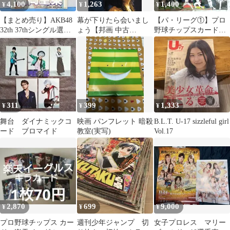
4,100
1,263
1,400
¥
¥
¥
【まとめ売り】AKB48
幕が下りたら会いまし
【パ・リーグ①】プロ
32th 37thシングル選抜
ょう【邦画 中古
野球チップスカード 2
総選挙
DVD】レンタル落ち
枚￥300〜 ☆セ・リー
グ組み合わせ可
311
399
1,333
¥
¥
¥
舞台 ダイナミックコ
映画 パンフレット 暗殺
B.L.T. U-17 sizzleful girl
ード ブロマイド
教室(実写)
Vol.17
2,870
699
9,000
¥
¥
¥
プロ野球チップス カー
週刊少年ジャンプ 切
女子プロレス マリー