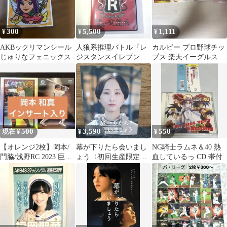
300
5,500
1,111
¥
¥
¥
AKBックリマンシール
人狼系推理バトル『レ
カルビー プロ野球チッ
じゅりなフェニックス
ジスタンスイレブン～
プス 楽天イーグルス 4
潜春と謀略の交差点
枚セット
～』公演DVD
500
3,590
550
現在 ¥
¥
¥
【オレンジ2枚】岡本/
幕が下りたら会いまし
NG騎士ラムネ＆40 熱
門脇/浅野RC 2023 巨人
ょう〈初回生産限定
血しているっ CD 帯付
コンプセット＋シリア
盤・2枚組〉Blu-ray
ル9枚