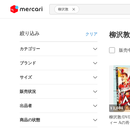
ンツにスキップ
柳沢敦
絞り込み
柳沢敦
クリア
カテゴリー
販売
ブランド
サイズ
販売状況
出品者
1,080
¥
柳沢敦/D
商品の状態
ィー Aの肖