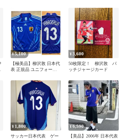
ムシャツ 13番 鹿島ア
ントラーズ
5,100
3,600
¥
¥
サ
【極美品】柳沢敦 日本代
50枚限定！ 柳沢敦 パ
ル
表 正規品 ユニフォーム
ッチジャージカード
2006-07 150サイズ
1,800
6,590
¥
¥
サッカー日本代表 ゲー
【美品】2006年 日本代表