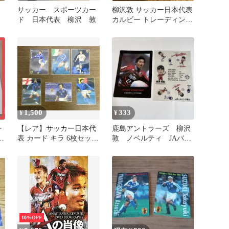
サッカー スポーツカー
柳沢敦 サッカー日本代表
ド 日本代表 柳沢 敦
カルビー トレーディング
カード
1,500
333
¥
¥
ー
【レア】サッカー日本代
鹿島アントラーズ 柳沢
1
表 カード キラ 6枚セット
敦 ノベルティ JAバン
遠藤保仁 中澤佑二 稲本
ク富山
潤一
10%OFF