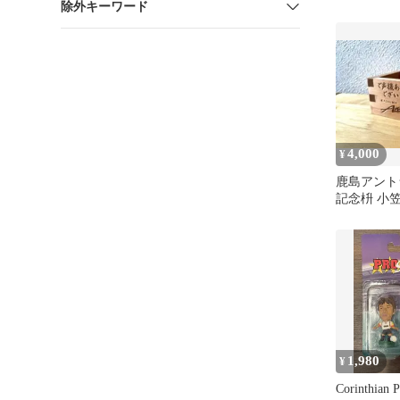
除外キーワード
小笠原満男
4,000
¥
鹿島アントラ
記念枡 小
サイン入り
1,980
¥
Corinthian