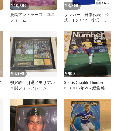
10,500
3,300
¥
¥
鹿島アントラーズ ユニ
サッカー 日本代表 公
歳
フォーム
式 Tシャツ 柳沢 フ
リーサイズ 青 鹿島
アントラーズ
3,999
900
¥
¥
フ
柳沢敦 引退メモリアル
Sports Graphic Number
未
木製フォトフレーム
Plus 2002年W杯総集編