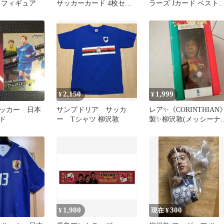
 フィギュア
サッカーカード 4枚セッ
ラーズ Jカード ベスト
ト
レブン Jリーグ
2,150
1,999
¥
¥
ッカー 日本
サンプドリア サッカ
レア✨《CORINTHIAN
ド
ー Tシャツ 柳沢敦
製✨柳沢敦(メッシーナ)
フィギュア✨
1,980
300
¥
現在 ¥