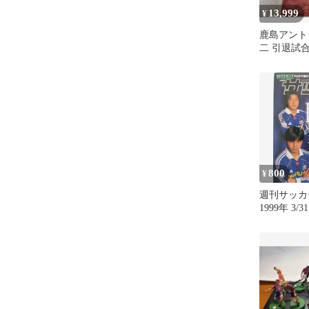
13,999
¥
鹿島アント
二 引退試
ム Lサイズ
800
¥
週刊サッカ
1999年 3/31