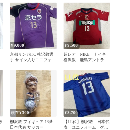
9,000
9,500
¥
¥
京都サンガF.C 柳沢敦選
超レア NIKE ナイキ
雑
手 サイン入りユニフォー
柳沢敦 鹿島アントラー
ム 13番
ズ ユニフォーム
2006 S
300
3,700
現在 ¥
¥
敦
柳沢敦 フィギュア 13番
【LL位】柳沢敦 日本代
日本代表 サッカー
表 ユニフォーム ゲー