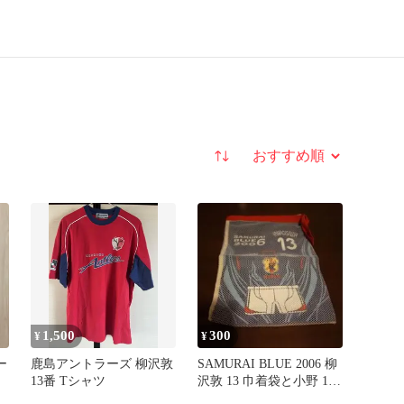
並び替え
1,500
300
¥
¥
ー
鹿島アントラーズ 柳沢敦
SAMURAI BLUE 2006 柳
13番 Tシャツ
沢敦 13 巾着袋と小野 18
小物入れ