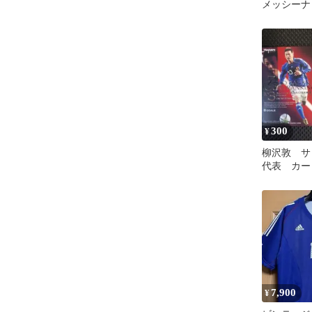
メッシーナ
300
¥
柳沢敦 サ
代表 カー
7,900
¥