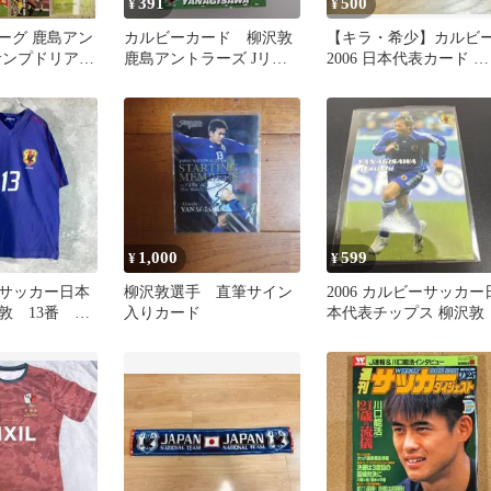
391
500
¥
¥
リーグ 鹿島アン
カルビーカード 柳沢敦
​【キラ・希少】カルビ
サンプドリア
鹿島アントラーズ Jリー
2006 日本代表カード 中
サッカー カー
グ トレーディングカード
田英寿・柳沢・福西・
ーコ
1,000
599
¥
¥
サッカー日本
柳沢敦選手 直筆サイン
2006 カルビーサッカー
敦 13番 ブ
入りカード
本代表チップス 柳沢敦
ック コット