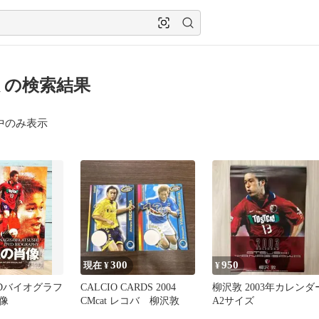
 の検索結果
中のみ表示
300
950
現在 ¥
¥
VDバイオグラフ
CALCIO CARDS 2004
柳沢敦 2003年カレンダ
像
CMcat レコバ 柳沢敦
A2サイズ