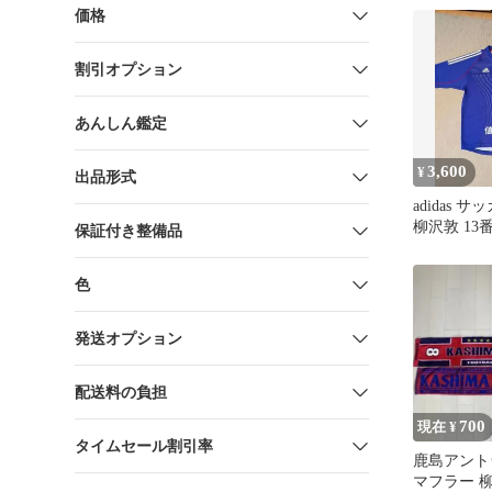
価格
割引オプション
あんしん鑑定
3,600
¥
出品形式
adidas 
柳沢敦 13
保証付き整備品
ム Oサイズ
色
発送オプション
配送料の負担
700
現在 ¥
タイムセール割引率
鹿島アント
マフラー 