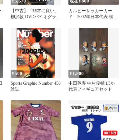
5,670
800
¥
現在 ¥
ー
【中古】「非常に良い」
カルビーサッカーカー
柳沢敦 DVDバイオグラフ
ド 2002年日本代表 柳沢
ジ
ィー Aの肖像
敦、鈴木隆行選手
500
1,800
¥
¥
日
Sports Graphic Number 458
中田英寿 中村俊輔 ほか
雑誌
代表フィギュアセット