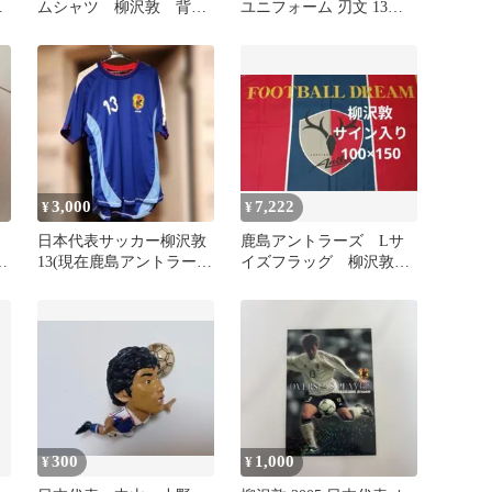
イ
ムシャツ 柳沢敦 背番
ユニフォーム 刃文 13番
号13
柳沢敦 XOサイズ
3,000
7,222
¥
¥
》
日本代表サッカー柳沢敦
鹿島アントラーズ Lサ
✨
13(現在鹿島アントラーズ
イズフラッグ 柳沢敦サ
ユース監督)
イン
300
1,000
¥
¥