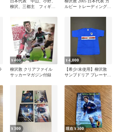
日本代表 中山、小野、
柳沢敦 2005 日本代表 カ
柳沢、三都主 フィギュ
ルビー トレーディングカ
ア
ード
400
4,000
¥
¥
ラ
柳沢敦 クリアファイル
【希少/未使用】柳沢敦
サッカーマガジン付録
サンプドリア プレーヤー
ズTシャツ セリエA 青
300
300
¥
現在 ¥