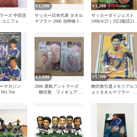
1,580
1,280
¥
¥
ラーズ 中田浩
サッカー日本代表 タオル
サッカーダイジェスト
合 ユニフォー
マフラー 2006 当時物 JFA
1996/9/25｜川口能活21
 6
公式グッズ 日本製
の流儀／天才 柳沢敦
2,000
5,500
¥
¥
ーマガジン
2006 鹿島アントラーズ
柳沢敦引退メモリアル
 NO.704
柳沢敦 フィギュア 2
ォトタオルマフラー 
体セット
使用