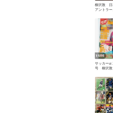
柳沢敦 日
アントラー
600
¥
サッカーai 
号 柳沢敦
ラーズ