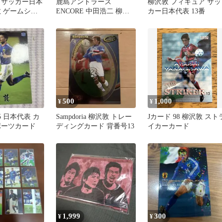
 サッカー日本
鹿島アントラーズ
柳沢敦 フィギュア サッ
敦 ゲームシャ
ENCORE 中田浩二 柳沢
カー日本代表 13番
ォーム アディ
敦 新井場徹 タオルマフ
ラー
500
1,000
¥
¥
5 日本代表 カ
Sampdoria 柳沢敦 トレー
Jカード 98 柳沢敦 スト
ポーツカード
ディングカード 背番号13
イカーカード
1,999
300
¥
¥