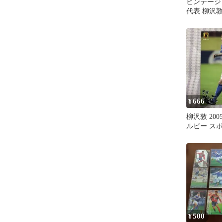
ビンテージ
代表 柳沢
ツ ユニフ
ダス
666
¥
柳沢敦 200
ルビー ス
500
¥