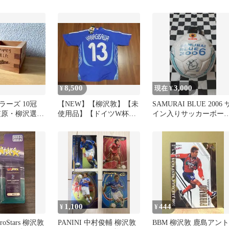
ャツ
8,500
3,000
¥
現在 ¥
ーズ 10冠
【NEW】【柳沢敦】【未
SAMURAI BLUE 2006 
笠原・柳沢選手
使用品】【ドイツW杯着
イン入りサッカーボー
用】【S】日本代表(2006)
未開封
1,100
444
¥
¥
 ProStars 柳沢敦
PANINI 中村俊輔 柳沢敦
BBM 柳沢敦 鹿島アント