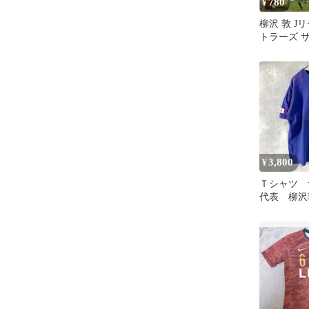
780
¥
柳沢 敦 J
トラーズ 
カルビー 
ド
3,800
¥
Ｔシャツ 
代表 柳沢
ルー Ⅴネ
ン