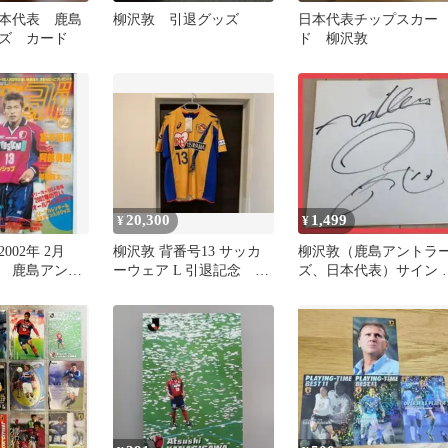
本代表 鹿島
柳沢敦 引退グッズ
日本代表チップスカー
ズ カード
ド 柳沢敦
20,300
1,499
¥
¥
2002年 2月
柳沢敦 背番号13 サッカ
柳沢敦（鹿島アントラ
 鹿島アント
ーウェア L 引退記念 ベ
ズ、日本代表）サイン 
ガルタ仙台 鹿島アント
枚
ラーズ