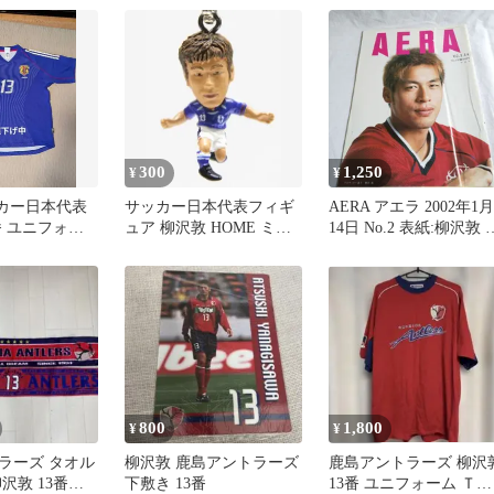
300
1,250
¥
¥
サッカー日本代表
サッカー日本代表フィギ
AERA アエラ 2002年1月
番 ユニフォー
ュア 柳沢敦 HOME ミニ
14日 No.2 表紙:柳沢敦 
ストラップ
誌 週刊誌 朝日新聞出版
800
1,800
¥
¥
ラーズ タオル
柳沢敦 鹿島アントラーズ
鹿島アントラーズ 柳沢
柳沢敦 13番
下敷き 13番
13番 ユニフォーム Ｔシ