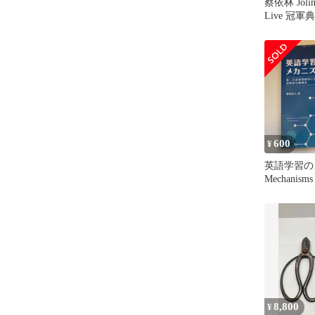
蔡依林 Jolin
Live 冠
台湾盤
600
¥
英語学習の
Mechanisms 
En…
8,800
¥