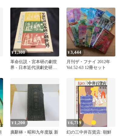
新
12冊
リトグラフ
1,300
3,444
¥
¥
革命伝説・宮本研の劇世
月刊ザ・フナイ 2012年
界 - 日本近代演劇史研究
Vol.52-63 12冊セット
会
1,200
6,719
¥
¥
朝
廣辭林・昭和九年度版 新
幻の三中井百貨店: 朝鮮