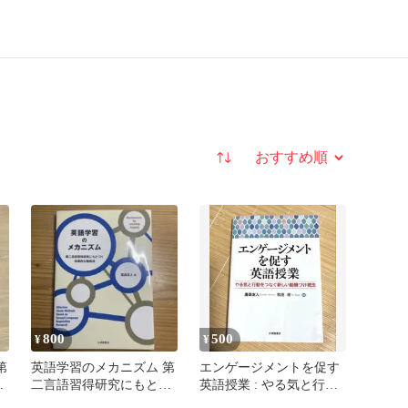
並び替え
800
500
¥
¥
第
英語学習のメカニズム 第
エンゲージメントを促す
づ
二言語習得研究にもとづ
英語授業 : やる気と行動
く効果的な勉強法
をつなぐ新しい動機づけ