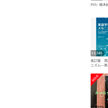
F03）植
1,545
¥
改訂版 英
ニズム―第
究にもとづ
強法