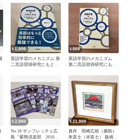
概念
1,000
800
¥
¥
靖
英語学習のメカニズム 第
英語学習のメカニズム
二言語習得研究にもとづ
第二言語習得研究にもと
く効果的な勉強法
づく効果的な勉強法
2,000
21,800
¥
¥
箱
No.18 サンフレッチェ広
真作 田崎広助（廣助）
録
島『紫熊倶楽部 2016』
朱富士（赤富士） 版画