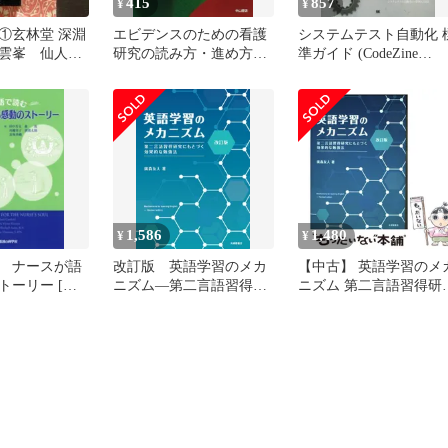
415
857
¥
¥
①玄林堂 深淵
エビデンスのための看護
システムテスト自動化 
雲峯 仙人
研究の読み方・進め方
準ガイド (CodeZine
ット
(EBN Books) [単行本] 高
BOOKS) Mark Fewster
木 廣文; 林 邦彦
Dorothy Graham テスト
動化研究会 伊藤 望 玉
紘子 長谷川 孝二 きょ
鈴木 一裕 太田 健一郎 
龍二 近江 久美子 永田 
吉村 好廣
1,586
1,480
¥
¥
 ナースが語
改訂版 英語学習のメカ
【中古】 英語学習のメ
トーリー [大
ニズム―第二言語習得研
ニズム 第二言語習得研
中 芳文、 森
究にもとづく効果的な勉
にもとづく効果的な勉
 栄子、 廣
強法
法 改訂版 / 廣森友人 / 
 長坂 香織
修館書店