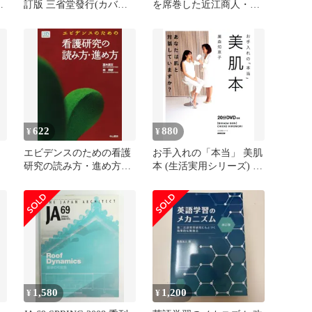
-
訂版 三省堂發行(カバー
を席巻した近江商人・百
ナ
なし)
貨店王の興亡 林 廣茂
622
880
¥
¥
エビデンスのための看護
お手入れの「本当」 美肌
研究の読み方・進め方
本 (生活実用シリーズ) 廣
(EBN Books) [単行本] 高
森 知恵子(中古)
木 廣文; 林 邦彦
1,580
1,200
¥
¥