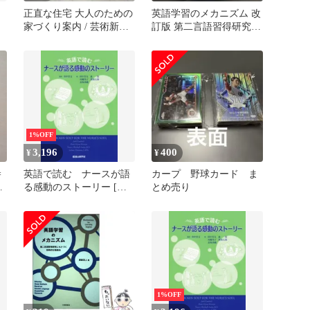
正直な住宅 大人のための
英語学習のメカニズム 改
家づくり案内 / 芸術新潮
訂版 第二言語習得研究に
691 古書
もとづく効果的な勉強法
1%OFF
3,196
400
¥
¥
=
英語で読む ナースが語
カープ 野球カード ま
る感動のストーリー [大
とめ売り
型本] 田中 芳文、 森
茂、 川越 栄子、 廣
渡 太郎; 長坂 香織
1%OFF