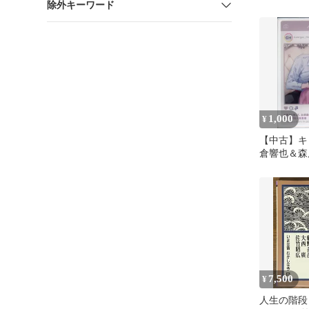
除外キーワード
En…
1,000
¥
【中古】キ
倉響也＆森廣
クリルカー
ス 俺だけ
いて 第1巻
タジオ有償
7,500
¥
人生の階段 