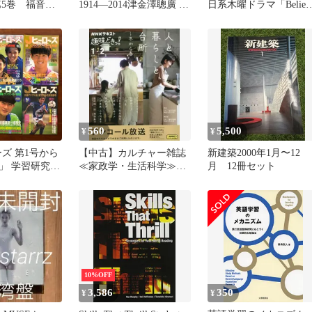
第5巻 福音館
1914―2014津金澤聰廣 手
日系木曜ドラマ「Believe
塚治虫 名取千里 田畑
君にかける橋-」オリジ
きよ子
ル・サウンドトラック
560
5,500
¥
¥
ズ 第1号から
【中古】カルチャー雑誌
新建築2000年1月〜12
研究社
≪家政学・生活科学≫
月 12冊セット
995年 ☆サッカ
NHK趣味どきっ! 人と暮
ーグ/日本代表/
らしと、台所 ～冬から春
ク代表/アトラ
広島アジア大
鑑/スポーツ写
ーファン/ムッ
 cc3にnm5
10%OFF
3,586
350
¥
¥