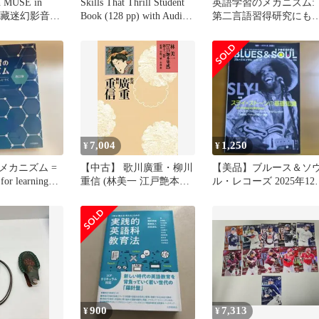
 MUSE in
Skills That Thrill Student
英語学習のメカニズム:
軍典藏迷幻影音版
Book (128 pp) with Audio
第二言語習得研究にも
CD [ペーパーバック] 廣
づく効果的な勉強法／
森友人
森友人
7,004
1,250
¥
¥
メカニズム =
【中古】 歌川廣重・柳川
【美品】ブルース＆ソ
for learning
重信 (林美一 江戸艶本集
ル・レコーズ 2025年12
成【全13巻】)
号 No186
900
7,313
¥
¥