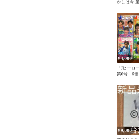
かしは今 
書店
4,000
¥
「Jヒーロー
第6号 6冊」 学習
1994年～1
ー雑誌/Jリ
オリンピッ
ンタ五輪/
会/選手名
真/サッカ
ク NR5S2K
9,000
¥