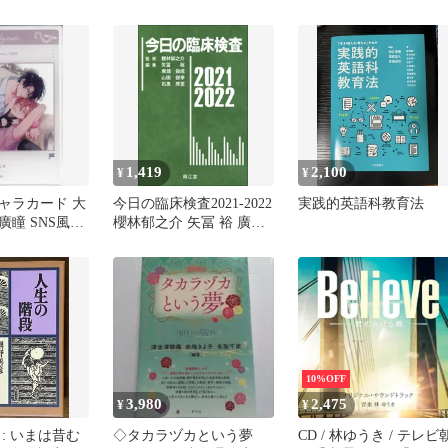
づく効果的な勉強法
＆ 奥邃先生資料集 
井奥邃 森信三
1,419
2,100
¥
¥
ャラカード 大
今日の臨床検査2021-2022
実践的英語科教育法
瞳 SNS風ア
櫻林郁之介 矢冨 裕 廣畑
ド 「コミック
俊成 山田俊幸; 石黒厚至
脅して、全部暴
」 コミコミス
特典
10%OFF
3,980
2,475
¥
¥
: いまは昔む
◇タカラヅカという夢
CD / 林ゆうき / テレビ