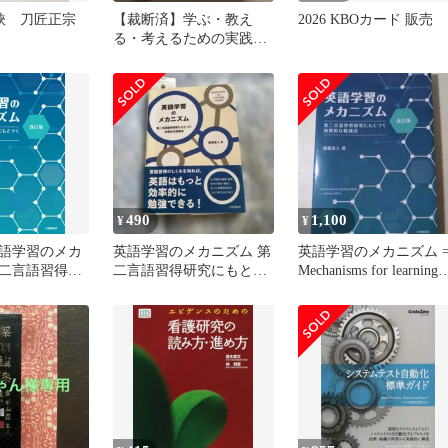
木鋏 刀匠正宗
【裁断済】学ぶ・教え
2026 KBOカード 販売
る・考えるための実践的
英語科教育法
490
1,100
¥
¥
語学習のメカ
英語学習のメカニズム 第
英語学習のメカニズム 
二言語習得研
二言語習得研究にもとづ
Mechanisms for learning
く効果的な勉
く効果的な勉強法
En…