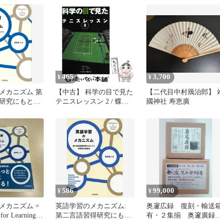
465
3,700
¥
¥
メカニズム 第
【中古】 科学の目で見た
【二代目中村鴈治郎】 
研究にもとづ
テニスレッスン 2 / 蝶間
國神社 寿恵廣
勉強法/大修館
林利男 佐藤政廣 勝田
友人（単行本）
茂、佐藤 政広 / ベースボ
ール・マガジン社
586
99,000
¥
¥
メカニズム =
英語学習のメカニズム:
奥邃広録 復刻・輸送
for Learning
第二言語習得研究にもと
有・２集揃 奥邃廣