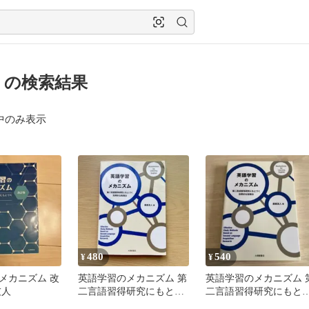
 の検索結果
中のみ表示
480
540
¥
¥
メカニズム 改
英語学習のメカニズム 第
英語学習のメカニズム 
友人
二言語習得研究にもとづ
二言語習得研究にもと
く効果的な勉強法
く効果的な勉強法