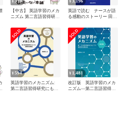
319
3,196
¥
¥
標
【中古】 英語学習のメカ
英語で読む ナースが語
ニズム 第二言語習得研究
る感動のストーリー 田
にもとづく効果的な勉強
中 芳文、 森 茂、 川
自
法 / 廣森友人 / 大修館書
越 栄子、 廣渡 太郎;
川
店
長坂 香織
ん
森
敦
594
1,481
¥
¥
カ
英語学習のメカニズム:
改訂版 英語学習のメカ
究
第二言語習得研究にもと
ニズム―第二言語習得研
強
づく効果的な勉強法
究にもとづく効果的な勉
大
強法