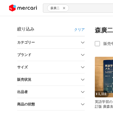
ンツにスキップ
森廣二
絞り込み
森廣二
クリア
カテゴリー
販売
ブランド
サイズ
販売状況
出品者
1,111
¥
英語学習の
商品の状態
訂版 廣森