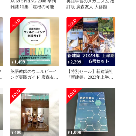
JA 69 SPRING 2008 季刊
英語学習のメカニズム 改
と
雑誌 特集「屋根の可能
訂版 廣森友人 大修館書
廣
性」
店
1,499
2,299
¥
¥
ウ
英語教師のウェルビーイ
【特別セール】新建築社
月
ング実践ガイド 廣森友人
『新建築』2023年上半期
大修館書店 初版
6号
400
1,000
¥
¥