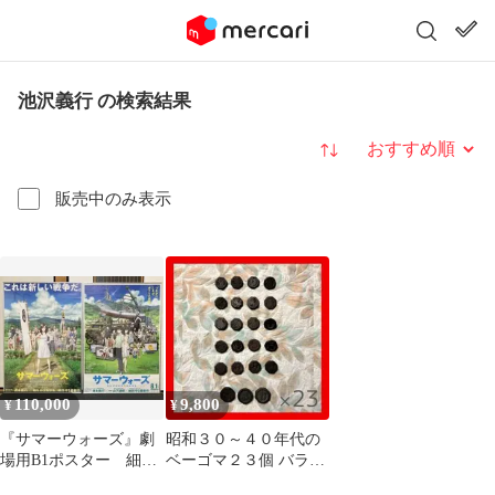
池沢義行 の検索結果
並び替え
販売中のみ表示
110,000
9,800
¥
¥
『サマーウォーズ』劇
昭和３０～４０年代の
場用B1ポスター 細田
ベーゴマ２３個 バラ売
守 貞本義行 アニ
り歓迎