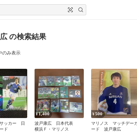
広 の検索結果
中のみ表示
1,400
500
¥
¥
サッカー 日
波戸康広 日本代表
マリノス マッチデー
ード
横浜Ｆ・マリノス
ード 波戸康広