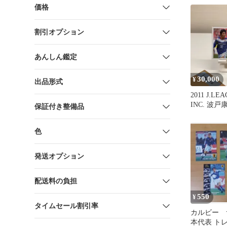
価格
割引オプション
あんしん鑑定
30,000
¥
出品形式
2011 J.LE
INC. 波戸康
保証付き整備品
サインカー
ノス Jリー
色
発送オプション
配送料の負担
550
¥
タイムセール割引率
カルビー 
本代表 ト