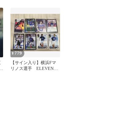
DVD
ルカード 25枚
779
¥
広
【サイン入り】横浜Fマ
リノス選手 ELEVEN
STARSカード8枚セット