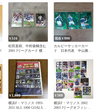
対談
ノス
516
900
¥
現在 ¥
松田直樹、中村俊輔含む
カルビーサッカーカー
ボ
2001 Jリーグカード 横浜
ド 日本代表 中山雅
F・マリノス 3枚セット
史、伊東輝悦、波戸康広
選手
1,980
500
¥
¥
横浜F・マリノス 1993-
横浜F・マリノス 2002
2011 ALL 1000 GOALS
2003 Jリーグオフィシャ