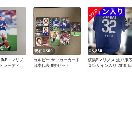
セット 2002
崎正剛 吉田孝之 サンパ
イオ
300
3,850
現在 ¥
¥
横浜F・マリノ
カルビー サッカーカード
横浜Fマリノス 波戸康
 トレーディン
日本代表 8枚セット
直筆サイン入り 2010 1st
ユニフォーム