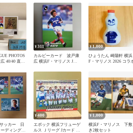
311
1,000
¥
¥
AGUE PHOTOS
カルビーカード 波戸康
ひょうたん 崎陽軒 横浜
広 40/40 直筆
広 横浜F・マリノス Jリ
F・マリノス 2026 コラ
ド 横浜Fマリ
ーグ トレーディングカー
グ ラストナン
ド
バー Last Number カード
400
1,000
¥
¥
サッカー 日
エポック 横浜フリューゲ
横浜F・マリノス 下敷
レーディング
ルス Ｊリーグ Jカード 楢
き2枚セット