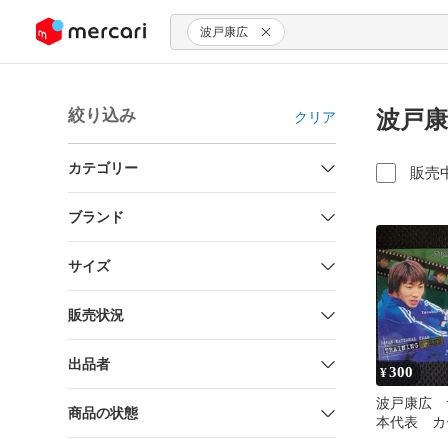
ンツにスキップ
波戸康広
絞り込み
波戸康
クリア
カテゴリー
販売
ブランド
サイズ
販売状況
出品者
300
¥
波戸康広 
商品の状態
本代表 カ