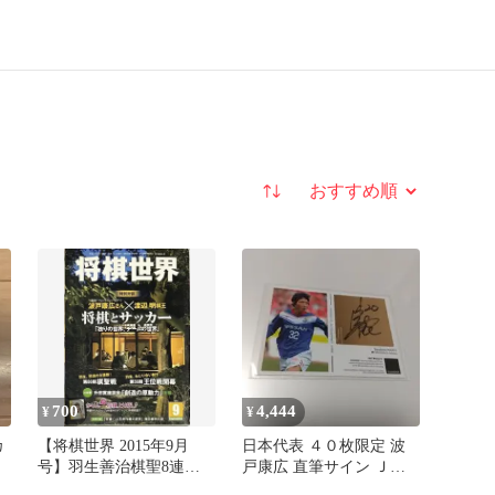
並び替え
700
4,444
¥
¥
カ
【将棋世界 2015年9月
日本代表 ４０枚限定 波
号】羽生善治棋聖8連覇
戸康広 直筆サイン Ｊリ
／渡辺明×波戸康広 特別
ーグ サッカー 横浜マリ