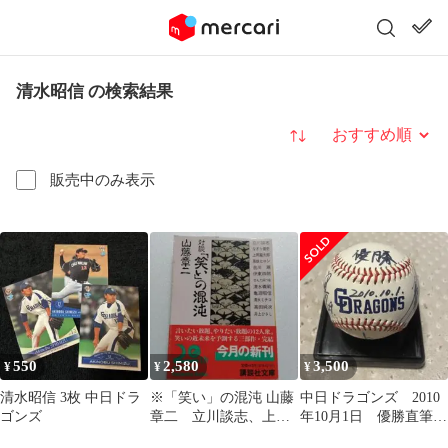
清水昭信 の検索結果
並び替え
販売中のみ表示
550
2,580
3,500
¥
¥
¥
清水昭信 3枚 中日ドラ
※「笑い」の混沌 山藤
中日ドラゴンズ 2010
ゴンズ
章二 立川談志、上岡
年10月1日 優勝直筆サ
龍太郎、黒鉄ヒロシ、
インボール