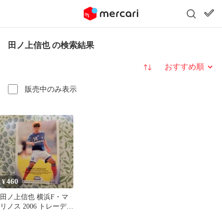
田ノ上信也 の検索結果
並び替え
販売中のみ表示
460
¥
田ノ上信也 横浜F・マ
リノス 2006 トレーディ
ングカード