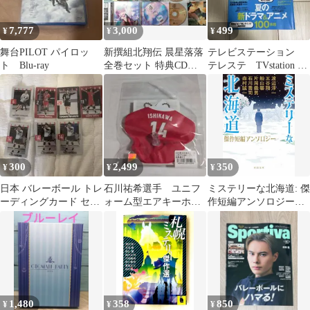
7,777
3,000
499
¥
¥
¥
舞台PILOT パイロッ
新撰組北翔伝 晨星落落
テレビステーション
ト Blu-ray
全巻セット 特典CD付
テレステ TVstation 松
シチュエーションCD
村北斗 櫻井翔 相葉雅紀
300
2,499
350
¥
¥
¥
日本 バレーボール トレ
石川祐希選手 ユニフ
ミステリーな北海道: 傑
ーディングカード セッ
ォーム型エアキーホル
作短編アンソロジー
ト
ダー
(河出文庫 ん 9-1)／渡
辺 淳一、五谷 翔、船山
馨、片岡 義男、石川
1,480
358
850
¥
¥
¥