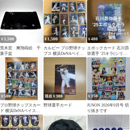
道日本ハムファイター
る 第2巻 一心 [CD] ド
12枚セット
ズ
ラマ? 上村祐翔? 石川界
人? 斉藤壮馬? 武内駿
輔; 中島ヨシキ_06
5,500
1,500
480
¥
¥
¥
荒木宏 爽翔蒔絵 干
カルビー プロ野球チッ
エポックカード 石川昴
菓子盆
プス 横浜DeNAベイス
弥選手 '25キラ(シリア
ターズ 13枚セット
ルナンバー入り)
500
300
350
¥
現在 ¥
¥
プロ野球チップスカー
野球選手カード
JUNON 2026年9月号 切
ド 横浜DeNAベイスタ
り抜きです
ーズ 2013年 2014年