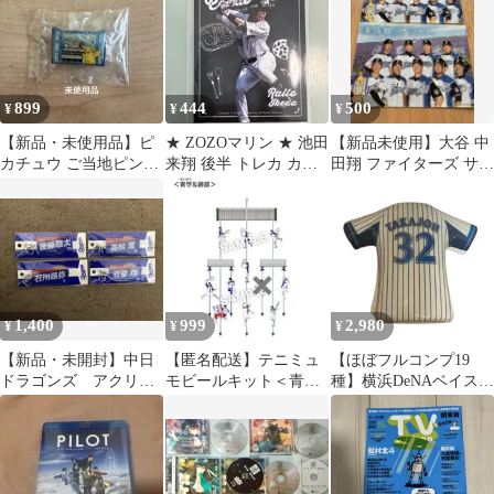
899
444
500
¥
¥
¥
【新品・未使用品】ピ
★ ZOZOマリン ★ 池田
【新品未使用】大谷 中
カチュウ ご当地ピンバ
来翔 後半 トレカ カー
田翔 ファイターズ サイ
ッジ ナゴヤドーム バー
ド 千葉ロッテマリーン
ン入りファイル ２枚組
ジョン
ズ
1,400
999
2,980
¥
¥
¥
【新品・未開封】中日
【匿名配送】テニミュ
【ほぼフルコンプ19
ドラゴンズ アクリル
モビールキット＜青学
種】横浜DeNAベイスタ
キーホルダー石川昂弥
せいがく&跡部＞※菊
ーズ ユニフォームクリ
後藤駿太岩嵜翔高松渡
丸以外
ップ 2014