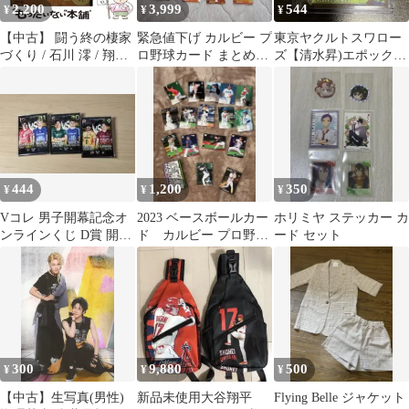
2,200
3,999
544
¥
¥
¥
【中古】 闘う終の棲家
緊急値下げ カルビー プ
東京ヤクルトスワロー
づくり / 石川 澪 / 翔雲
ロ野球カード まとめ売
ズ【清水昇)エポックワ
社
り約300枚
ン
444
1,200
350
¥
¥
¥
Vコレ 男子開幕記念オ
2023 ベースボールカー
ホリミヤ ステッカー カ
ンラインくじ D賞 開幕
ド カルビー プロ野球
ード セット
戦缶バッジ
トレーディングカー
ド つば九郎
300
9,880
500
¥
¥
¥
【中古】生写真(男性)
新品未使用大谷翔平
Flying Belle ジャケット