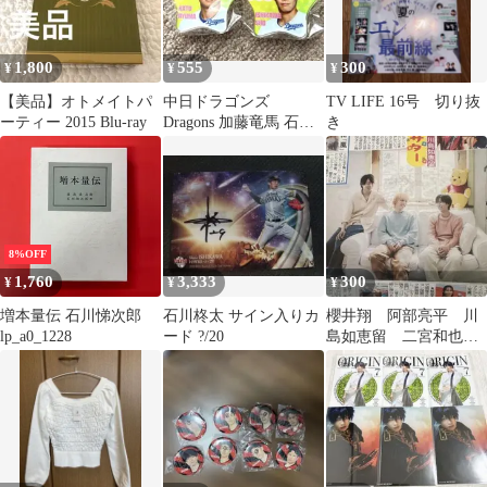
Episode 9『オトアツメ
feat.ORIGIN』」トレー
ディングブロマイド
1,800
555
300
¥
¥
¥
【美品】オトメイトパ
中日ドラゴンズ
TV LIFE 16号 切り抜
ーティー 2015 Blu-ray
Dragons 加藤竜馬 石川
き
翔 若竜アクリル
バッジ
8%OFF
1,760
3,333
300
¥
¥
¥
増本量伝 石川悌次郎
石川柊太 サイン入りカ
櫻井翔 阿部亮平 川
lp_a0_1228
ード ?/20
島如恵留 二宮和也
石川佳純 大谷翔平
7/9中日スポーツ