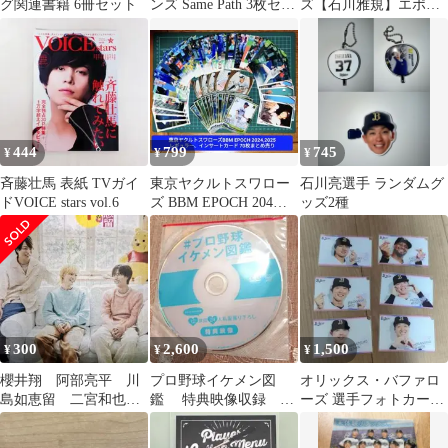
グ関連書籍 6冊セット
ンズ Same Path 3枚セッ
ズ【石川雅規】エポッ
ト
クワン
444
799
745
¥
¥
¥
斉藤壮馬 表紙 TVガイ
東京ヤクルトスワロー
石川亮選手 ランダムグ
ドVOICE stars vol.6
ズ BBM EPOCH 204
ッズ2種
2025 70枚 だぶり無し
300
2,600
1,500
¥
¥
¥
櫻井翔 阿部亮平 川
プロ野球イケメン図
オリックス・バファロ
島如恵留 二宮和也
鑑 特典映像収録
ーズ 選手フォトカード
石川佳純 大谷翔平
DVD
6枚セット コロコロチ
7/9中日スポーツ
ャレンジ