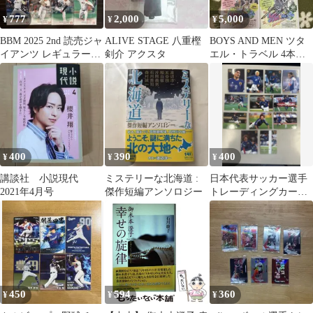
777
2,000
5,000
¥
¥
¥
BBM 2025 2nd 読売ジャ
ALIVE STAGE 八重樫
BOYS AND MEN ツタ
イアンツ レギュラー25
剣介 アクスタ
エル・トラベル 4本セ
枚コンプリートセット
ット 勇翔サイン入り
400
390
400
¥
¥
¥
講談社 小説現代
ミステリーな北海道 :
日本代表サッカー選手
2021年4月号
傑作短編アンソロジー
トレーディングカード
12枚セット
450
594
360
¥
¥
¥