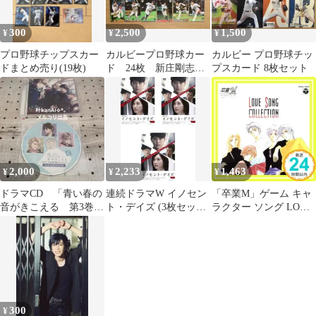
300
2,500
1,500
¥
¥
¥
プロ野球チップスカー
カルビープロ野球カー
カルビー プロ野球チッ
ドまとめ売り(19枚)
ド 24枚 新庄剛志、
プスカード 8枚セット
松坂大輔など
2,000
2,233
1,463
¥
¥
¥
ドラマCD 「青い春の
連続ドラマW イノセン
「卒業M」ゲーム キャ
音がきこえる 第3巻
ト・デイズ (3枚セット)
ラクター ソング LOVE
刹那」
第1話～第6話 最終【全
SONG COLLECTION
巻 邦画 中古 DVD】レ
[CD] ゲーム・ミュージ
ンタル落ち
ック、 新井透吾、 高城
紫門(置鮎龍太郎)、 中
本翔(林延年)、 志村未
希麿、 加藤勇祐(石川
英郎)、 横山武; 鶴由雄
300
¥
_02