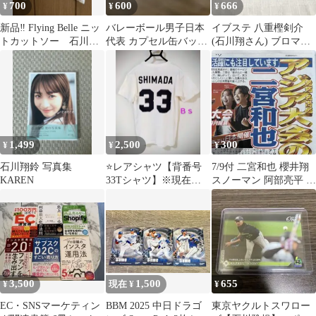
700
600
666
¥
¥
¥
新品‼︎ Flying Belle ニッ
バレーボール男子日本
イブステ 八重樫剣介
トカットソー 石川翔
代表 カプセル缶バッチ
(石川翔さん) ブロマイ
鈴
コレクション
ド
1,499
2,500
300
¥
¥
¥
石川翔鈴 写真集
⭐️レアシャツ【背番号
7/9付 二宮和也 櫻井翔
KAREN
33Tシャツ】※現在は
スノーマン 阿部亮平 ト
【杉澤 龍】選手の背番
ラジャ 川島如恵留 中日
号です⭐Ｂｓ
スポ
3,500
1,500
655
¥
現在 ¥
¥
EC・SNSマーケティン
BBM 2025 中日ドラゴ
東京ヤクルトスワロー