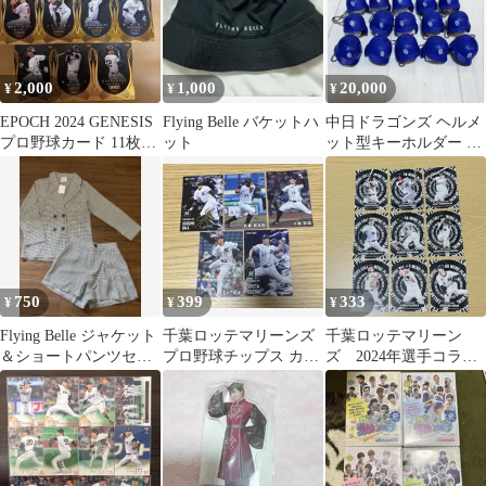
2,000
1,000
20,000
¥
¥
¥
EPOCH 2024 GENESIS
Flying Belle バケットハ
中日ドラゴンズ ヘルメ
プロ野球カード 11枚セ
ット
ット型キーホルダー 全
ット
15種セット コンプリ
ート
750
399
333
¥
¥
¥
Flying Belle ジャケット
千葉ロッテマリーンズ
千葉ロッテマリーン
＆ショートパンツセッ
プロ野球チップス カー
ズ 2024年選手コラボ
ト 石川翔鈴
ド 5枚セット
メニューカード 9枚セ
ット