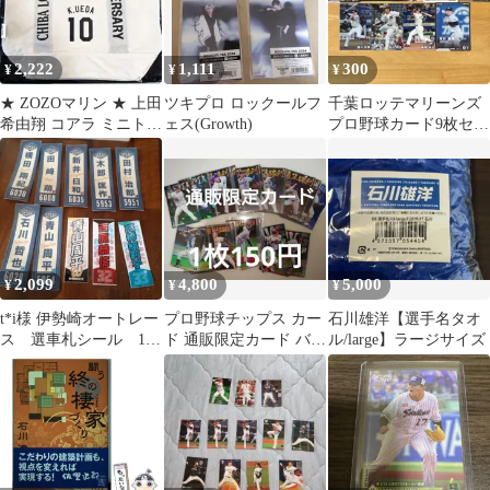
～NOBLE FLOWERS
～」
2,222
1,111
300
¥
¥
¥
★ ZOZOマリン ★ 上田
ツキプロ ロックールフ
千葉ロッテマリーンズ
希由翔 コアラ ミニトー
ェス(Growth)
プロ野球カード9枚セッ
ト 千葉ロッテマリーン
ト
ズ
2,099
4,800
5,000
¥
¥
¥
t*i様 伊勢崎オートレー
プロ野球チップス カー
石川雄洋【選手名タオ
ス 選車札シール 10
ド 通販限定カード バラ
ル/large】ラージサイズ
枚セット
売り可能Calbee