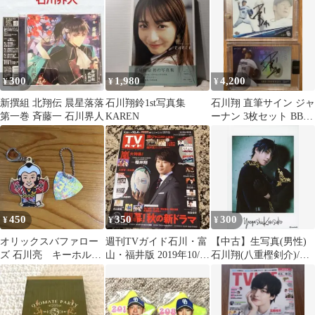
300
1,980
4,200
¥
¥
¥
新撰組 北翔伝 晨星落落
石川翔鈴1st写真集
石川翔 直筆サイン ジャ
第一巻 斉藤一 石川界人
KAREN
ーナン 3枚セット BBM
EPOCH 中日ドラゴンズ
450
350
300
¥
¥
¥
オリックスバファロー
週刊TVガイド石川・富
【中古】生写真(男性)
ズ 石川亮 キーホルダ
山・福井版 2019年10/4
石川翔(八重樫剣介)/上
ーセット
号 櫻井翔
半身・キャラクターシ
ョット/「2.5次元ダンス
ライブ
『ALIVESTAGE』