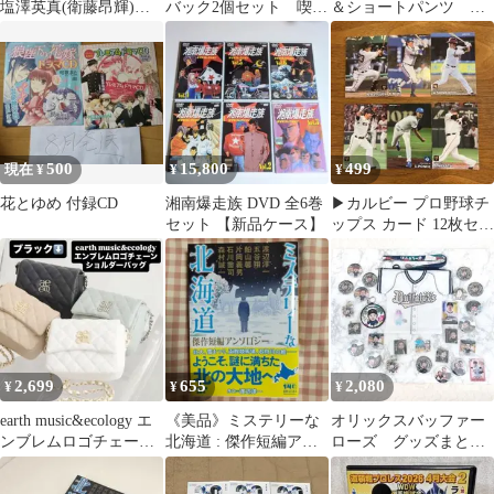
塩澤英真(衛藤昂輝)・
バック2個セット 喫煙
＆ショートパンツ 石
石川翔(八重樫剣介)/全
ペットなし
川翔鈴
身・座り・キャラクタ
ーショット/「2.5次元ダ
ンスライブ
『ALIVESTAGE』
Episode7 斬心 -霖雨蒼
生-」トレーディングブ
500
15,800
499
現在 ¥
¥
¥
ロマイド
花とゆめ 付録CD
湘南爆走族 DVD 全6巻
▶︎カルビー プロ野球チ
セット 【新品ケース】
ップス カード 12枚セッ
ト◀︎
2,699
655
2,080
¥
¥
¥
earth music&ecology エ
《美品》ミステリーな
オリックスバッファー
ンブレムロゴチェーン
北海道 : 傑作短編アン
ローズ グッズまとめ
ショルダーバッグ
ソロジー 文庫本
28点 缶バッチ スー
パーレア ORIX