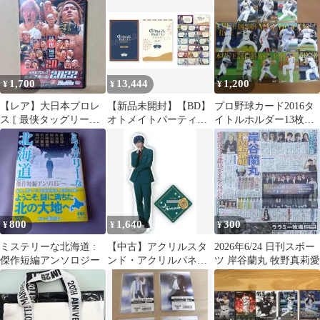
1,700
13,444
1,200
¥
¥
¥
【レア】大日本プロレ
【新品未開封】【BD】
プロ野球カード2016タ
ス [ 最侠タッグリーグ
オトメイトパーティー
イトルホルダー13枚セ
2022公式戦 ] DVD
2024 Cセット限定版
ット
（8/18(日)夜公演ver.）
[Blu-ray] 赤羽根健治天
﨑滉平石川界人上村祐
翔 (出演) 形式: Blu-ray
800
1,640
300
¥
¥
¥
ミステリーな北海道 :
【中古】アクリルスタ
2026年6/24 日刊スポー
傑作短編アンソロジー
ンド・アクリルパネル
ツ 岸谷蘭丸 牧野真莉愛
石川翔(八重樫剣介) ア
クリルスタンド
NOBLE FLOWERS Ver.
「LUNATIC FES 2025