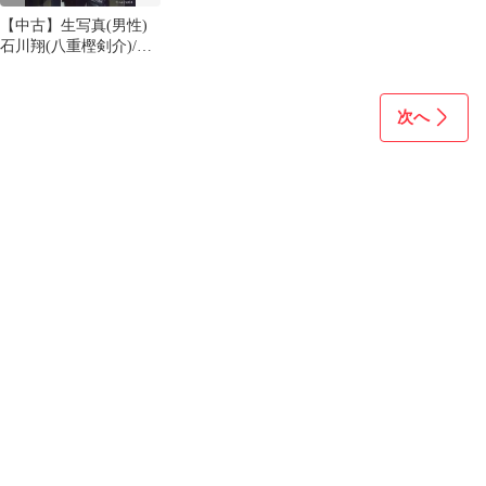
【中古】生写真(男性)
石川翔(八重樫剣介)/膝
上・キャラクターショ
ット/「ムービックステ
ージオンリーショップ
次へ
2022」メモリアル個人
ブロマイド