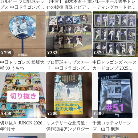
カルビー プロ野球チッ
【中古】 御木本澄子 幸
バレーボール選手トレ
プス 中日ドラゴンズ カ
せの旋律 真珠とピアノ
ーディングカードセッ
ード12枚セット
に翔 / 石川 康子 / 世界
ト
文化社
799
333
870
¥
¥
¥
中日ドラゴンズ 松坂大
プロ野球チップスカー
中日ドラゴンズ ベース
輔 99 うちわ
ド 中日ドラゴンズ
カードコンプ 2025
まとめ売り
topps Chrome NPB
450
500
300
¥
¥
¥
切り抜き JUNON 2026
ミステリーな北海道 :
千葉ロッテマリーン
年9月号
傑作短編アンソロジー
ズ 山口 航輝