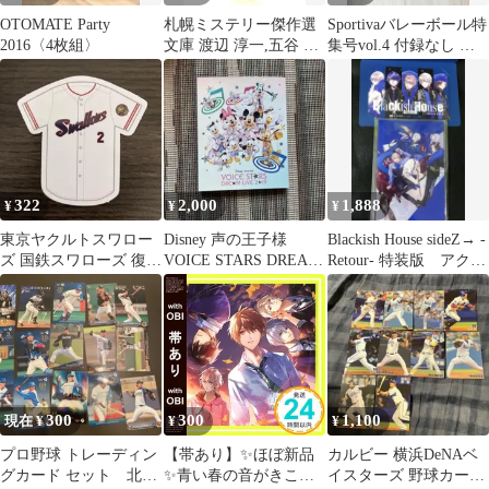
OTOMATE Party
札幌ミステリー傑作選
Sportivaバレーボール特
2016〈4枚組〉
文庫 渡辺 淳一,五谷 翔,
集号vol.4 付録なし 表
船山 馨,西木 正明,片岡
紙:髙橋藍
義男,石川 喬司,夏堀 正
元,森村 誠一 河出書房
新
322
2,000
1,888
¥
¥
¥
東京ヤクルトスワロー
Disney 声の王子様
Blackish House sideZ→ -
ズ 国鉄スワローズ 復刻
VOICE STARS DREAM
Retour- 特装版 アクス
ユニホーム型カード 古
LIVE 2019
タ
賀優大
300
300
1,100
現在 ¥
¥
¥
プロ野球 トレーディン
【帯あり】✨ほぼ新品
カルビー 横浜DeNAベ
グカード セット 北海
✨青い春の音がきこえ
イスターズ 野球カード