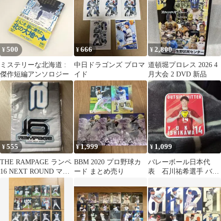
500
666
2,800
¥
¥
¥
ミステリーな北海道 :
中日ドラゴンズ ブロマ
道頓堀プロレス 2026 4
傑作短編アンソロジー
イド
月大会 2 DVD 新品
555
1,999
1,099
¥
¥
¥
THE RAMPAGE ランペ
BBM 2020 プロ野球カ
バレーボール日本代
16 NEXT ROUND マフ
ード まとめ売り
表 石川祐希選手 バレ
ラータオル
ンタイン仕様缶