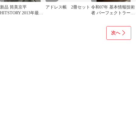
新品 筒美京平
アドレス帳 2冊セット
令和07年 基本情報技術
HITSTORY 2013年最新
者 パーフェクトラーニ
デジタルリマスター
ング過去問題集
CD9枚組 全173曲
Ultimate Collection 1967-
次へ
1997 2013Edition (CD) /
(9CD) MHCL-30202-10-
US