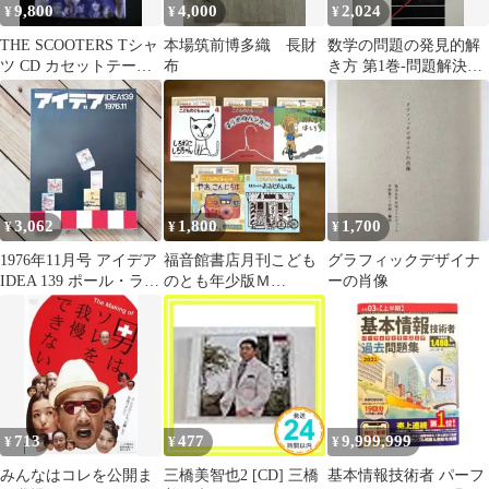
9,800
4,000
2,024
¥
¥
¥
THE SCOOTERS Tシャ
本場筑前博多織 長財
数学の問題の発見的解
ツ CD カセットテープ
布
き方 第1巻-問題解決の
超希少セット‼️
理解・学習・教授 G.ポ
リア 柴垣 和三雄; 金山
靖夫
3,062
1,800
1,700
¥
¥
¥
1976年11月号 アイデア
福音館書店月刊こども
グラフィックデザイナ
IDEA 139 ポール・ラン
のとも年少版Ｍ
ーの肖像
ド 西島伊三雄
2002.4〜8月号 5冊セッ
トソフトカバー
713
477
9,999,999
¥
¥
¥
みんなはコレを公開ま
三橋美智也2 [CD] 三橋
基本情報技術者 パーフ