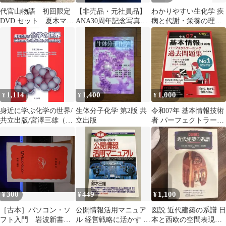
代官山物語 初回限定
【非売品・元社員品】
わかりやすい生化学 疾
DVD セット 夏木マ
ANA30周年記念写真集
病と代謝・栄養の理解
リ 小西康陽
「成層圏伝説」＆ANA
のために 【第4版】／
CARGO
石黒伊三雄【監修】
1,114
1,400
1,000
¥
¥
¥
身近に学ぶ化学の世界/
生体分子化学 第2版 共
令和07年 基本情報技術
共立出版/宮澤三雄（単
立出版
者 パーフェクトラーニ
行本）
ング過去問題集
300
449
1,100
¥
¥
¥
［古本］パソコン・ソ
公開情報活用マニュア
図説 近代建築の系譜 日
フト入門 岩波新書
ル 経営戦略に活かす ト
本と西欧の空間表現を