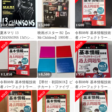
吉田 愼悟? 小林 昭世?
山本 太郎…
12,000
5,000
600
¥
¥
¥
夏木マリ 13
映画ポスター B2【es
令和08年 基本情報技術
CHANSONS 13のシャ
Mr.Children】1995年当
者 パーフェクトラーニ
ンソン 小西康陽 LP
時物 ミスチル
ング過去問題集
1,050
8,500
950
¥
¥
¥
令和08年 基本情報技術
​【帯付・初回BOX】ピ
令和08年 基本情報技術
者 パーフェクトラーニ
チカート・ファイヴ セ
者 パーフェクトラーニ
ング過去問題集
ット PIZZICATO FIVE
ング過去問題集