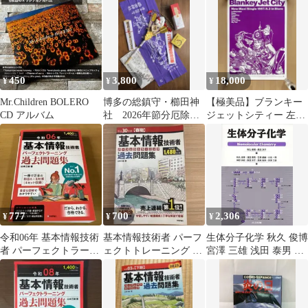
よる)
450
3,800
18,000
¥
¥
¥
Mr.Children BOLERO
博多の総鎮守・櫛田神
【極美品】ブランキー
CD アルバム
社 2026年節分厄除大
ジェットシティー 左き
祭 縁起物5点セット
きのBaby B2ポスター
777
700
2,306
¥
¥
¥
令和06年 基本情報技術
基本情報技術者 パーフ
生体分子化学 秋久 俊博
者 パーフェクトラーニ
ェクトトレーニング 過
宮澤 三雄 浅田 泰男 小
ング過去問題集
去問題集 平成30年度春
池 一男 西尾 俊幸 長田
期
洋子 石塚 盛雄; 神野 英
毅