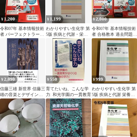
1,200
1,199
2,000
¥
¥
¥
令和07年 基本情報技術
わかりやすい生化学 第
令和07年 基本情報技術
者 パーフェクトラーニ
5版 疾病と代謝・栄養
者 合格教本 過去問題集
ング過去問題集
の理解のために
2冊セット
2,090
550
999
¥
¥
¥
信藤三雄 新世界 信藤三
育てたいね、こんな学
わかりやすい生化学 第
雄の音楽とデザインの
力: 和光学園の一貫教育
5版 疾病と代謝 栄養の
旅
理解のために