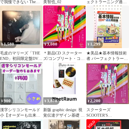
で我慢できない The
美智也_02
ェクトラーニング過去
Making of 男はソレを我
問題集 2021
慢できない【邦画 中古
DVD】レンタル落ち
1,580
3,080
1,299
¥
¥
¥
毛皮のマリーズ「THE
＊新品CD スクーター
★美品★基本情報技術
END」初回限定盤DVD
ズ/コンプリート・コレ
者 パーフェクトラーニ
付
クション
ング過去問題集 令和4
年〈上期〉
900
3,870
2,200
¥
¥
¥
漢字シリコンモールド
新版 graphic design: 視
スクーターズ
小【オーダーも出来ま
覚伝達デザイン基礎 新
SCOOTER'S
す】最後までお読みく
島 実? 寺山 祐策? 陣内
COMPLETE
ださいm(_ _)m
利博ほか? 勝井 三雄?
COLLECTION 邦楽CD