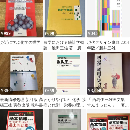
999
600
345
¥
¥
¥
身近に学ぶ化学の世界
農学における統計学概
現代デザイン事典 2014
論 池田三雄 著 農林
年版／勝井三雄
統計協会
350
659
3,000
¥
¥
¥
最新情報処理 新訂版 高
わかりやすい生化学: 疾
『 西島伊三雄画文集
橋三雄 実教出版 教科書
病と代謝・栄養の理解
すんまっせん 』 著者
のために 石黒伊三雄
西島伊三雄