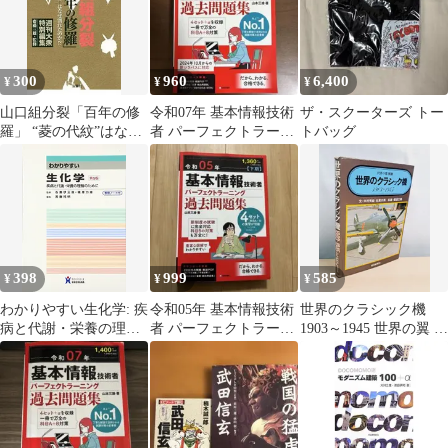
300
960
6,400
¥
¥
¥
山口組分裂「百年の修
令和07年 基本情報技術
ザ・スクーターズ トー
羅」 “菱の代紋”はなぜ
者 パーフェクトラーニ
トバッグ
割れたのか!?／斎藤三
ング過去問題集
雄(1959〜)
398
999
585
¥
¥
¥
わかりやすい生化学: 疾
令和05年 基本情報技術
世界のクラシック機
病と代謝・栄養の理解
者 パーフェクトラーニ
1903～1945 世界の翼 別
のために 石黒伊三雄;
ング過去問題集
冊 木村秀政 佐貫亦男
篠原力雄
柴田三雄 朝日新聞社