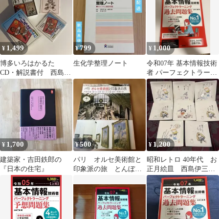
1,499
799
1,000
¥
¥
¥
博多いろはかるた
生化学整理ノート
令和07年 基本情報技術
CD・解説書付 西島伊
者 パーフェクトラーニ
三雄画
ング過去問題集
1,700
500
1,200
¥
¥
¥
建築家・吉田鉄郎の
パリ オルセ美術館と
昭和レトロ 40年代 お
『日本の住宅』
印象派の旅 とんぼの
正月絵皿 西島伊三
本 丹尾安典 南川三
雄 にし崎画 わらべ
治郎 熊瀬川紀