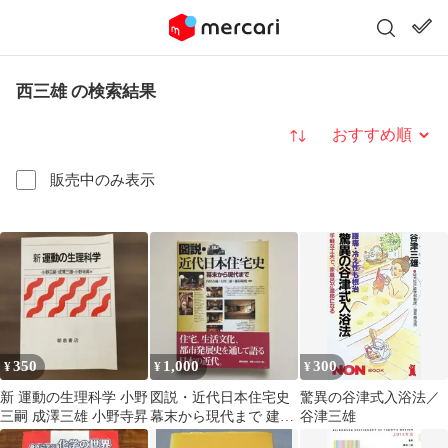
西三雄 の検索結果
並び替え
販売中のみ表示
350
1,000
300
¥
¥
¥
新 運動の生理科学 小野
図説・近代日本住宅史
驚異の谷津式入浴法／
三嗣 成澤三雄 小野寺昇
幕末から現代まで 建築
谷津三雄
資料