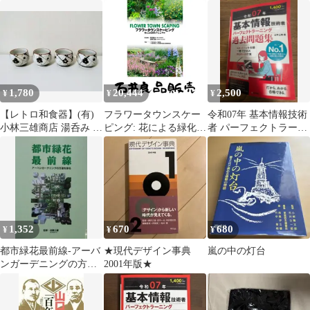
270*高橋三雄*岩波書
レンド分析から戦略シ
読む
店 #画文堂0516
ナリオ作成まで61のノ
ウハウ 鈴木 三雄 PHP
研究所【除籍本】
【TOKO】
1,780
20,444
2,500
¥
¥
¥
【レトロ和食器】(有)
フラワータウンスケー
令和07年 基本情報技術
小林三雄商店 湯呑み ぐ
ピング: 花による緑化マ
者 パーフェクトラーニ
い呑み 梅柄 4客セット
ニュアル 安藤 敏夫; 近
ング過去問題集
陶器
藤 三雄
1,352
670
680
¥
¥
¥
都市緑花最前線-アーバ
★現代デザイン事典
嵐の中の灯台
ンガーデニングの方途
2001年版★
を探る 近藤三雄