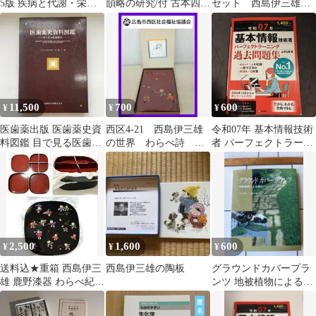
5版 疾病と代謝・栄養
韻略の研究/付 古本四種
セット 西島伊三雄
の理解のために
影印・慶長版総索引/奥
わらべ詩
村三雄/風間書房/昭和48
年発行/文学/A
11,500
700
600
¥
¥
¥
医歯薬出版 医歯薬史資
西区4-21 西島伊三雄
令和07年 基本情報技術
料図鑑 目で見る医歯薬
の世界 わらべ詩 野
者 パーフェクトラーニ
史 谷津三雄 函付き
遊び アドレス帳
ング過去問題集
2,500
1,600
600
¥
¥
¥
送料込★重箱 西島伊三
西島伊三雄の陶板
グラウンドカバープラ
雄 鹿野漆器 わらべ紀行
ンツ 地被植物による緑
オードブル重
化ハンドブック