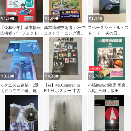
1,399
1,000
1,148
¥
¥
¥
【令和08年】基本情報
基本情報技術者 パーフ
スペースシャトル・ス
技術者 パーフェクトラ
ェクトラーニング過去
トーリー 炎の日
ーニング過去問題集
問題集 令和03年下期
Cosmo-sapience 柴田三
【令和8年】
雄
1%OFF
3,200
4,380
3,761
¥
¥
¥
モダニズム建築・2選
【es】Mr.Children in
小腸疾患の臨床 恒良，
【ドコモモ20選、建築
FILM ポスター 中古
八尾; 三雄，飯田
モダニズム】