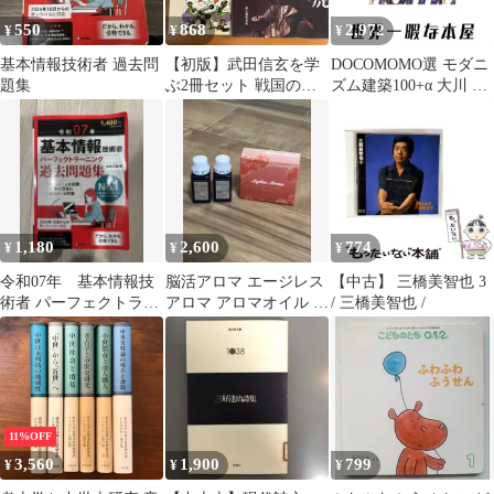
550
868
2,972
¥
¥
¥
基本情報技術者 過去問
【初版】武田信玄を学
DOCOMOMO選 モダニ
題集
ぶ2冊セット 戦国の猛
ズム建築100+α 大川 三
虎武田信玄/エピソード
雄; 渡邉 研司
で読む武田信玄
1,180
2,600
774
¥
¥
¥
令和07年 基本情報技
脳活アロマ エージレス
【中古】 三橋美智也 3
術者 パーフェクトラー
アロマ アロマオイル エ
/ 三橋美智也 /
ニング 過去問題集
ッセンシャルオイル
11%OFF
3,560
1,900
799
¥
¥
¥