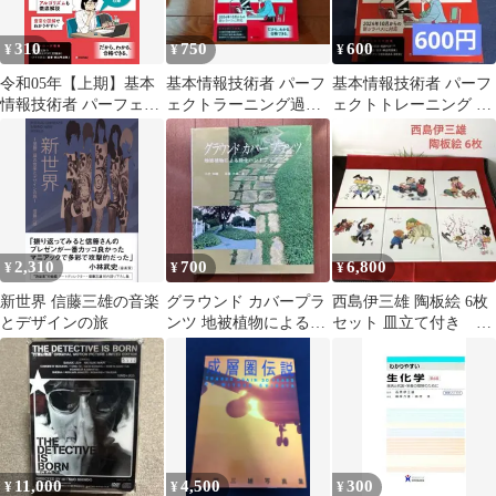
310
750
600
¥
¥
¥
令和05年【上期】基本
基本情報技術者 パーフ
基本情報技術者 パーフ
情報技術者 パーフェク
ェクトラーニング過去
ェクトトレーニング 過
トラーニング予想問題
問題集 令和07年
去問題集
集 山本 三雄
2,310
700
6,800
¥
¥
¥
新世界 信藤三雄の音楽
グラウンド カバープラ
西島伊三雄 陶板絵 6枚
とデザインの旅
ンツ 地被植物による緑
セット 皿立て付き 干
化ハンドブック
支 童画 陶板アート 光
窯制
11,000
4,500
300
¥
¥
¥