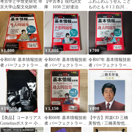
考古学と中世史研究 帝
【中古本】現代詩文
ふわふわふうせん こど
京大学山梨文化財研究
庫 1038 三好達治
ものとも 0 1 2 白川三
所シンポジウム報告書
雄
6冊セット 石井進/網野
善彦/石井進//萩原三雄/
谷口一夫//鈴木稔 名著
出版 1991-1997年 ☆日
本史/中世史/考古学/歴
史研究/文化史/社会史/
1,000
1,000
700
¥
¥
¥
史料研 tkqUEY
eeB107ynm8
令和05年 基本情報技術
令和05年 基本情報技術
令和07年 基本情報技術
者 パーフェクトラーニ
者 パーフェクトラーニ
者 パーフェクトラーニ
ング過去問題集
ング予想問題集
ング過去問題集
19,500
1,150
800
¥
¥
¥
【美品】コーネリアス
令和08年 基本情報技術
【中古】邦楽CD 三橋
Corneliusポスター 小山
者 パーフェクトラーニ
美智也 / 三橋美智也全
田圭吾信藤三雄⭐︎超貴重
ング過去問題集
曲集(オリジナル録音に