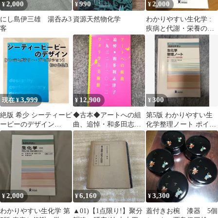
2,000
990
2,000
¥
¥
¥
にし島伊三雄 湯呑み3
資源天然物化学
わかりやすい生化学 :
客
疾病と代謝・栄養の理
解のために 令和5年７
刷
3,999
12,900
300
現在 ¥
¥
¥
絶版 希少 シーティーピ
◆古本◆アートへの組
第5版 わかりやすい生
ーピーのデザイン
曲、追悼・和多田志津
化学整理ノート ポイン
C.T.P.P. 信藤三雄
子1932－2012ワタリウ
トと確認問題
ム◆勝井三雄
2,000
6,160
3,300
¥
¥
¥
わかりやすい生化学 第
▲01)【1点限り!】聚分
蓋付きお椀 漆器 5個