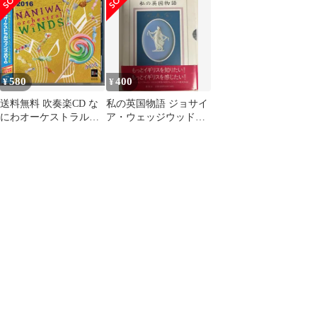
580
400
¥
¥
送料無料 吹奏楽CD な
私の英国物語 ジョサイ
にわオーケストラルウ
ア・ウェッジウッドと
ィンズ2016 2枚組 モン
その時代
タージュ 2つの交響的
断章 高度な技術への指
標 風紋 劇場の音楽 イ
ンペラトリクス 他