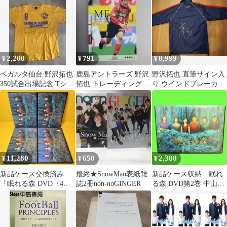
2,200
791
8,999
¥
¥
¥
ベガルタ仙台 野沢拓也
鹿島アントラーズ 野沢
野沢拓也 直筆サイン入
350試合出場記念 Tシャ
拓也 トレーディングカ
り ウインドブレーカー
ツ
ード 2006
鹿島アントラーズ 当選
品
11,280
650
2,380
¥
¥
¥
新品ケース交換済み
最終★SnowMan表紙雑
新品ケース収納 眠れ
「眠れる森 DVD〈4枚
誌2冊non-noGINGER
る森 DVD第2巻 中山美
組〉」
穂 木村拓哉