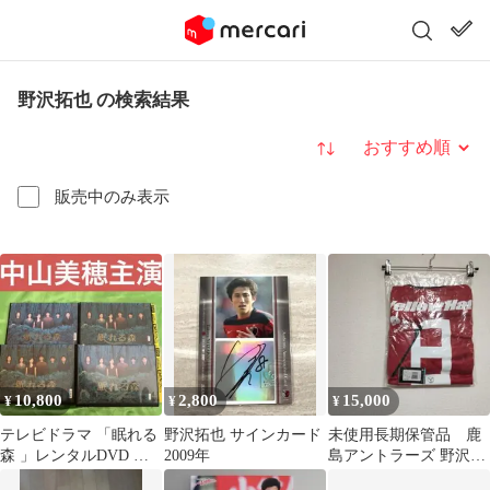
野沢拓也 の検索結果
並び替え
販売中のみ表示
10,800
2,800
15,000
¥
¥
¥
テレビドラマ 「眠れる
野沢拓也 サインカード
未使用長期保管品 鹿
森 」レンタルDVD 中
2009年
島アントラーズ 野沢拓
山美穂 / 木村拓哉 /
也 #8 ユニフォーム