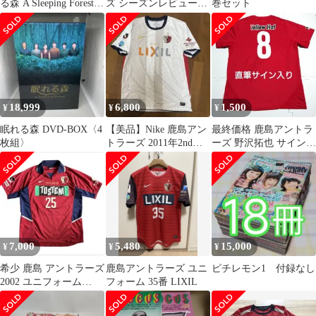
る森 A Sleeping Forest
ズ シーズンレビュー
巻セット
DVD-BOX DVD4枚組
2006
【112045817003】
18,999
6,800
1,500
¥
¥
¥
眠れる森 DVD-BOX〈4
【美品】Nike 鹿島アン
最終価格 鹿島アントラ
枚組〉
トラーズ 2011年2ndユ
ーズ 野沢拓也 サイン T
ニフォーム ホワイト
シャツ ユニフォーム
XL
7,000
5,480
15,000
¥
¥
¥
希少 鹿島 アントラーズ
鹿島アントラーズ ユニ
ピチレモン1 付録なし
2002 ユニフォーム
フォーム 35番 LIXIL
NIKE Jリーグ 00s