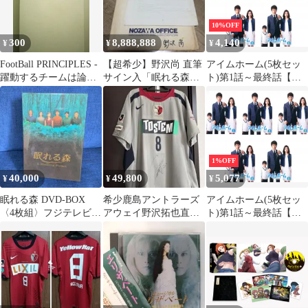
10%OFF
300
8,888,888
4,140
¥
¥
¥
FootBall PRINCIPLES -
【超希少】野沢尚 直筆
アイムホーム(5枚セッ
躍動するチームは論理
サイン入「眠れる森」
ト)第1話～最終話【全
的に作られる - 単行本
ドラマ企画書（フジテ
巻セット 邦画 中古
レビP宛）
DVD】ケース無:: レン
タル落ち
1%OFF
40,000
49,800
5,077
¥
¥
¥
眠れる森 DVD-BOX
希少鹿島アントラーズ
アイムホーム(5枚セッ
〈4枚組〉フジテレビド
アウェイ野沢拓也直筆
ト)第1話～最終話【全
ラマ
サインユニフォーム
巻セット 邦画 中古
NIKE日本製XXL
DVD】レンタル落ち