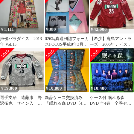
1,111
380
42,000
¥
¥
¥
声優パラダイス 2013
026写真週刊誌フォーカ
【希少】鹿島アントラ
年 Vol.15
スFOCUS平成9年3月4
ーズ 2006年ナビスコ
月4冊セット
カップFINAL 支給ユニ
フォーム
19,800
10,880
10,480
¥
¥
¥
￼選手支給 遠藤康 野
新品ケース交換済み
ケース付 眠れる森
沢拓也 サイン入 長
「眠れる森 DVD〈4枚
DVD 全4巻 全巻セッ
袖ユニフォーム 鹿島
組〉」
ト 中山美穂 /木村拓哉
アントラーズ