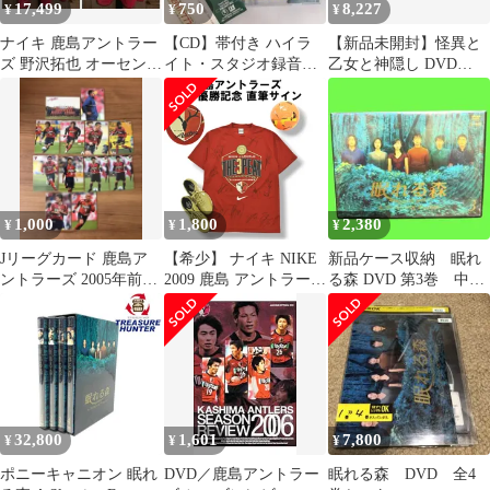
17,499
750
8,227
¥
¥
¥
ナイキ 鹿島アントラー
【CD】帯付き ハイラ
【新品未開封】怪異と
ズ 野沢拓也 オーセンテ
イト・スタジオ録音盤
乙女と神隠し DVD
ィックユニフォーム
ミュージカル エリザベ
BOX 上巻 [DVD] 望月
2011ホーム
ート
智充 (監督) ファイルー
ズあい (出演) & 1 その
他 形式: DVD
1,000
1,800
2,380
¥
¥
¥
Jリーグカード 鹿島ア
【希少】 ナイキ NIKE
新品ケース収納 眠れ
ントラーズ 2005年前後
2009 鹿島 アントラーズ
る森 DVD 第3巻 中山
12枚セット
優勝記念 背番号 選手
美穂 木村拓哉
直筆 サイン入り Tシャ
ツ S レッド メンズ
32,800
1,601
7,800
¥
¥
¥
ポニーキャニオン 眠れ
DVD／鹿島アントラー
眠れる森 DVD 全4