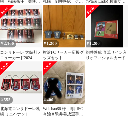
幌 福森晃斗 実使
札幌 駒井善成 ゲー
(Wtaru Endo) 直筆サイ
用？ユニフォーム 多
ム シャツ 洗える
ンボール 浦和レッズ時
数直筆サイン
2,100
1,200
1,200
¥
¥
¥
コンサドーレ 太鼓判メ
横浜FCサッカー応援グ
駒井善成 直筆サイン入
ニューカード2024、
ッズセット
りオフィシャルカード
2025
555
400
¥
¥
北海道コンサドーレ札
Woichan86 様 専用FC
幌 ミニペナント
今治 8 駒井善成選手フ
ァンクラブトレカ