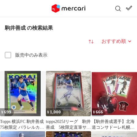
駒井善成 の検索結果
並び替え
販売中のみ表示
699
1,000
666
¥
¥
¥
Topps 横浜FC 駒井善成
topps2025Jリーグ 駒井
【駒井善成選手】北海
75枚限定 パラレルカー
善成 5枚限定直筆サイ
道コンサドーレ札幌グ
ド
ンカード
ッズ4点セット