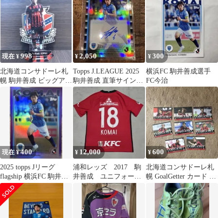
998
2,050
300
現在 ¥
¥
¥
北海道コンサドーレ札
Topps J.LEAGUE 2025
横浜FC 駒井善成選手
幌 駒井善成 ビッグアク
駒井善成 直筆サインカ
FC今治
リルスタンド2022
ード 10枚限定
400
12,000
600
現在 ¥
¥
¥
2025 topps Jリーグ
浦和レッズ 2017 駒
北海道コンサドーレ札
flagship 横浜FC 駒井善
井善成 ユニフォー
幌 GoalGetter カード 8
成
ム L NIKE ナイ
枚セット
キ ホーム 赤