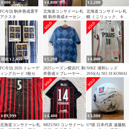
400
4,800
2,200
¥
¥
¥
FC今治 駒井善成選手
北海道コンサドーレ札
北海道コンサドーレ札
アクスタ
幌 駒井善成オーセンテ
幌 ミニリュック、キー
ィックユニフォーム
ホルダー セット
2,455
1,200
4,000
現在 ¥
¥
¥
FC今治 2026 トレーデ
2025シーズン横浜FC 駒
NIKE 浦和レッズ
ィングカード 3枚セッ
井善成 6 プレーヤーズ
2016(A) NO.18 KOMAI
ト
Tシャツ Lサイズ
89,999
4,400
3,080
¥
¥
¥
北海道コンサドーレ札
MIZUNO コンサドーレ
U*様 日本代表 遠藤航