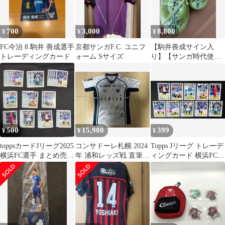
700
3,000
8,800
¥
¥
¥
FC今治 8 駒井 善成選手
京都サンガF.C. ユニフ
【駒井善成サイン入
トレーディングカード
ォーム Sサイズ
り】【サンガ時代使
用】スパイク サッカ
ー
500
15,900
399
¥
¥
¥
toppsカードJリーグ2025
コンサドーレ札幌 2024
Topps Jリーグ トレーデ
横浜FC選手 まとめ売り
年 浦和レッズ戦 直筆サ
ィングカード 横浜FC
38枚
イン入りユニフォーム
14枚セット
3rd