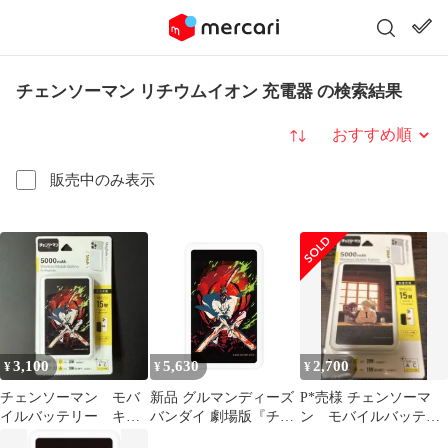
チェンソーマン リチウムイオン 充電器 の検索結果
並び替え
販売中のみ表示
3,100
5,630
2,700
¥
¥
¥
チェンソーマン モバ
新品 グルマンディーズ
P*売様 チェンソーマ
イルバッテリー キャ
バンダイ 劇場版『チェ
ン モバイルバッテリ
ラクター グッズ ス
ンソーマン レゼ篇 』
ー スマホ 充電器