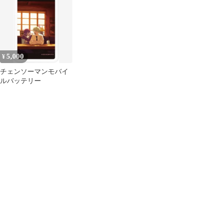
マホ 充電器 新品
MagSafe対応 ワイヤレ
モバ充
スリチウム充電器
5000mAh Aタイプ
MPMC-03A
5,000
¥
チェンソーマンモバイ
ルバッテリー