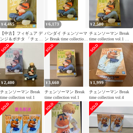
4,465
6,173
2,500
¥
¥
¥
【中古】フィギュア デ
バンダイ チェンソーマ
チェンソーマン Break
ンジ＆ポチタ 「チェン
ン Break time collection
time collection vol.1 デ
ソーマン」 Break time
vol.1 デンジ＆ポチタ
ンジ
collection vol.1
フィギュア
2,400
3,660
1,999
¥
¥
¥
チェンソーマン Break
チェンソーマン Break
チェンソーマン Break
time collection vol.1
time collection vol.1
time collection vol.4