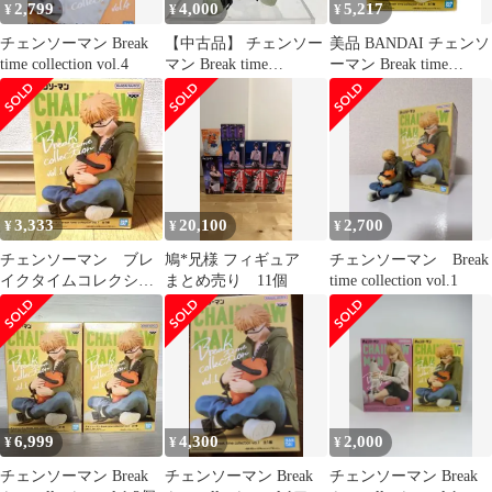
2,799
4,000
5,217
¥
¥
¥
チェンソーマン Break
【中古品】 チェンソー
美品 BANDAI チェンソ
time collection vol.4
マン Break time
ーマン Break time
collection vol.1 デンジ＆
collection vol.1 デンジ&
ポチ 本体のみ フィギュ
ポチタ フィギュア
ア 現状渡し品 【051-
260723-io-31-fuzh】
3,333
20,100
2,700
¥
¥
¥
チェンソーマン ブレ
鳩*兄様 フィギュア
チェンソーマン Break
イクタイムコレクショ
まとめ売り 11個
time collection vol.1
ンvol.1 未開封 フィギ
ュア
6,999
4,300
2,000
¥
¥
¥
チェンソーマン Break
チェンソーマン Break
チェンソーマン Break