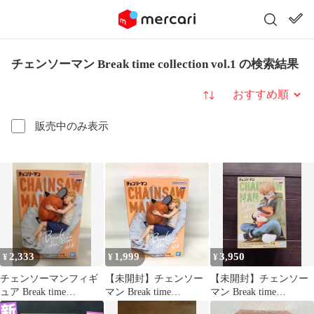
チェンソーマン Break time collection vol.1 の検索結果
並び替え
販売中のみ表示
2,333
1,999
3,950
¥
¥
¥
チェンソーマンフィギ
【未開封】チェンソー
【未開封】チェンソー
ュア Break time
マン Break time
マン Break time
collection vol.1
collection vol.4
collection vol.1