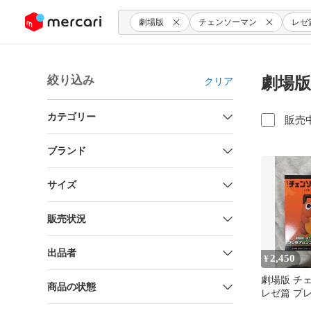
ンツにスキップ
劇場版
チェンソーマン
レゼ
絞り込み
劇場版
クリア
カテゴリー
販売
ブランド
サイズ
販売状況
出品者
2,450
¥
劇場版 チ
商品の状態
レゼ篇 プ
貯金箱 ポ