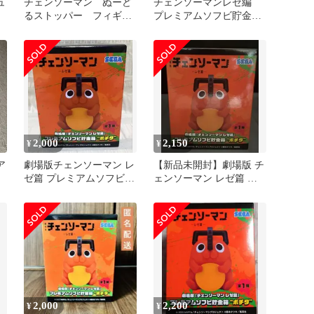
ュ
チェンソーマン ぬーど
チェンソーマンレゼ編
るストッパー フィギュ
プレミアムソフビ貯金箱
ア レゼ ポチタ 貯金
ポチタ 2個セット
箱
2,000
2,150
¥
¥
ア
劇場版チェンソーマン レ
【新品未開封】劇場版 チ
ゼ篇 プレミアムソフビ貯
ェンソーマン レゼ篇 プ
金箱 ポチタ
レミアムソフビ貯金箱 ポ
チタ
2,000
2,200
¥
¥