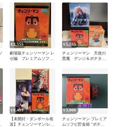
金箱 ポチタ
2,555
5,555
¥
¥
ソ
劇場版チェンソーマン レ
チェンソーマン 天使の
ゼ編 プレミアムソフビ
悪魔 デンジ＆ポチタ
2
貯金箱 ポチタ
ポチタ貯金箱
8,499
3,000
¥
¥
ミ
【未開封・ダンボール発
チェンソーマン プレミア
チ
送】チェンソーマン/レ
ムソフビ貯金箱 "ポチタ"