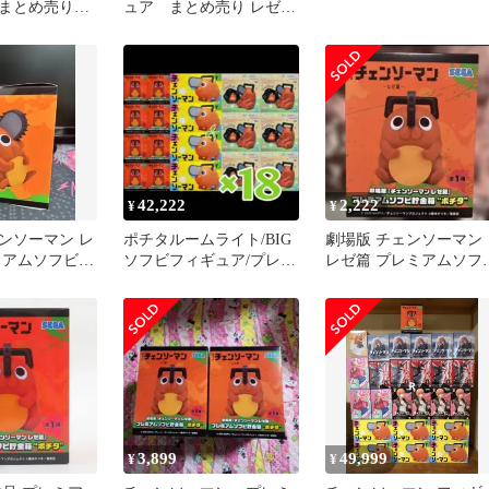
アまとめ売り
ュア まとめ売り レゼ
ソカ 殺生
アキ
42,222
2,222
¥
¥
ンソーマン レ
ポチタルームライト/BIG
劇場版 チェンソーマン
ミアムソフビ貯
ソフビフィギュア/プレミ
レゼ篇 プレミアムソフ
タ
アムソフビ貯金箱×18
貯金箱 ポチタ
3,899
49,999
¥
¥