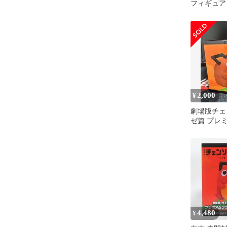
フィギュ
金木研 ヒ
丸 ポチタ
2,000
¥
劇場版チェ
ゼ篇 プレ
金箱 ポチ
4,480
¥