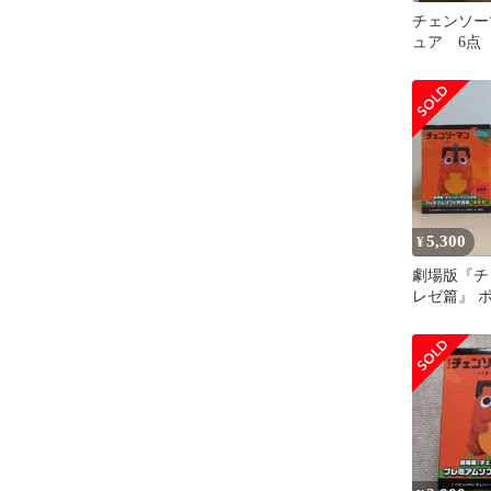
チェンソー
ュア 6点
り デンジ
キマ アキ
5,300
¥
劇場版『チ
レゼ篇』 
イト ソフビ