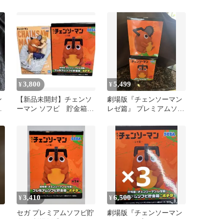
ゼ/ポチタ フィギュア3種
チェンソーマン ワーコレ
セット
3,800
5,499
¥
¥
ン
【新品未開封】チェンソ
劇場版『チェンソーマン
フ
ーマン ソフビ 貯金箱
レゼ篇』 プレミアムソフ
ポチタ フィギュア
ビ貯金箱 “ポチタ” 2個セ
ット
3,410
6,500
¥
¥
セガ プレミアムソフビ貯
劇場版『チェンソーマン