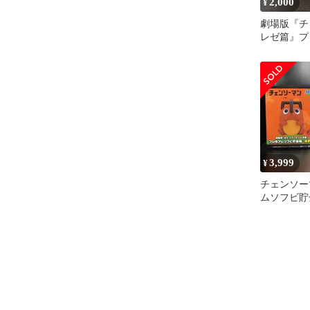
2,000
¥
劇場版『チ
レゼ篇』プ
ビ貯金箱②
3,999
¥
チェンソー
ムソフビ貯
ア【ポチタ