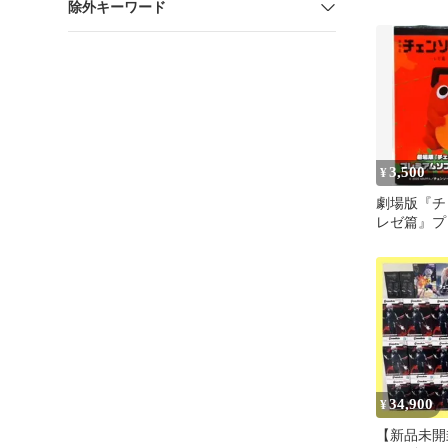
除外キーワード
アムソフビ
3,500
¥
劇場版『チ
レゼ篇』プ
ビ貯金箱 “
34,900
¥
【新品未開