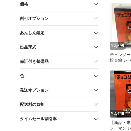
価格
割引オプション
あんしん鑑定
2,699
¥
出品形式
チェンソー
貯金箱 レ
保証付き整備品
色
発送オプション
配送料の負担
2,450
¥
タイムセール割引率
【新品・未
ソーマン 