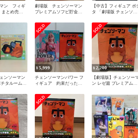
マン フィギ
劇場版 チェンソーマン
【中古】フィギュア ポ
 まとめ売
プレミアムソフビ貯金
タ 「劇場版 チェンソー
 ポチタ マ
箱 ポチタ フィギュア
マン レゼ篇」 プレミア
 天使
1245
ムソフビ貯金箱“ポチタ
5,999
2,200
¥
¥
ェンソーマン
チェンソーマンパワー フ
【劇場版】チェンソー
ポチタルームラ
ィギュア 約束だったじ
ン レゼ篇 プレミアムソ
貯金箱 2点
ゃろ？ ポチタソフビ貯
フビ貯金箱 ポチタ
金箱