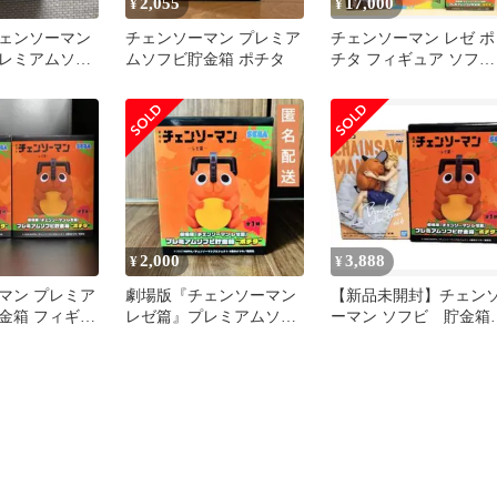
2,055
17,000
¥
¥
ェンソーマン
チェンソーマン プレミア
チェンソーマン レゼ ポ
レミアムソフ
ムソフビ貯金箱 ポチタ
チタ フィギュア ソフビ
 【ポチタ】
貯金箱 バニー 姫野 デ
ジ
2,000
3,888
¥
¥
マン プレミア
劇場版『チェンソーマン
【新品未開封】チェン
金箱 フィギュ
レゼ篇』プレミアムソフ
ーマン ソフビ 貯金箱
】2点セット
ビ貯金箱 【ポチタ】
ポチタ フィギュア