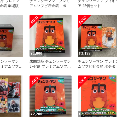
封品 プレミア
チェンソーマン プレミ
チェンソーマン フィギ
金箱 劇場版
アムソフビ貯金箱 ポチ
ア 25個セット
ーマンレゼ
タ③
セガ
r02608
1,800
3,199
¥
¥
ェンソーマン
未開封品 チェンソーマン
チェンソーマン プレミ
レミアムソフビ
レゼ篇 プレミアムソフビ
ムソフビ貯金箱 ポチタ
チタ
貯金箱 ポチタ プライズ
2,200
2,200
¥
¥