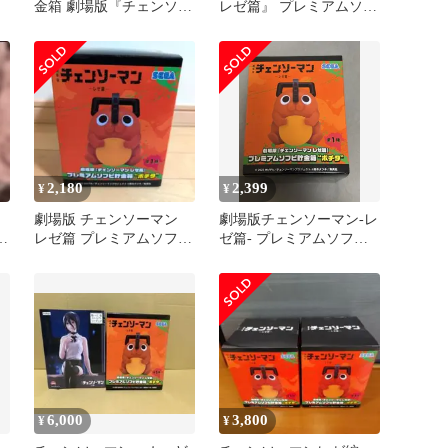
金箱 劇場版『チェンソー
レゼ篇』 プレミアムソフ
マンレゼ篇』 ポチタ
ビ貯金箱 ポチタ
2,180
2,399
¥
¥
劇場版 チェンソーマン
劇場版チェンソーマン-レ
ビ
レゼ篇 プレミアムソフビ
ゼ篇- プレミアムソフビ
貯金箱 ポチタ
貯金箱"ポチタ"
6,000
3,800
¥
¥