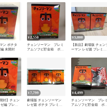
2,550
5,800
¥
¥
マン ポチタ
チェンソーマン プレミ
【新品】劇場版 チェン
ゼ編 未開封
アムソフビ貯金箱 ポチ
ーマン レゼ篇 プレミア
タ
ムソフビ貯金箱 ポチタ 
セット
7,799
4,499
¥
¥
開封】チェン
劇場版 チェンソーマン
チェンソーマン プレ
レゼ編 プレミ
レゼ篇 ポチタ プレミア
アムソフビ貯金箱 ポ