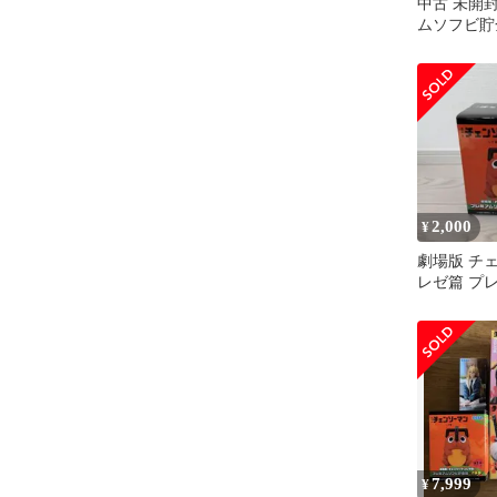
中古 未開
ムソフビ貯
『チェンソ
篇』 ポチタ SEGA/
フィギュア p
2,000
¥
劇場版 チ
レゼ篇 プ
貯金箱 ポ
7,999
¥