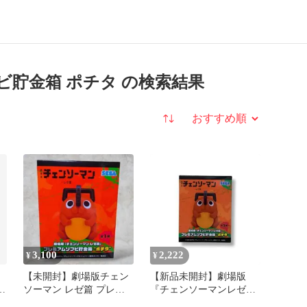
ビ貯金箱 ポチタ の検索結果
並び替え
3,100
2,222
¥
¥
【未開封】劇場版チェン
【新品未開封】劇場版
ビ
ソーマン レゼ篇 プレミ
『チェンソーマンレゼ
アムソフビ貯金箱 ポチタ
篇』 プレミアムソフビ貯