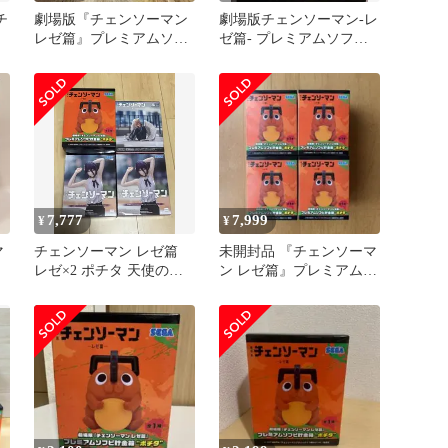
チ
劇場版『チェンソーマン
劇場版チェンソーマン-レ
レゼ篇』プレミアムソフ
ゼ篇- プレミアムソフビ
ビ貯金箱② 【ポチタ】
貯金箱 "ポチタ"
”
7,777
7,999
¥
¥
マ
チェンソーマン レゼ篇
未開封品 『チェンソーマ
レゼ×2 ポチタ 天使の悪
ン レゼ篇』プレミアムソ
魔 フィギュアまとめ売
フビ貯金箱"ポチタ"4個セ
り
ット