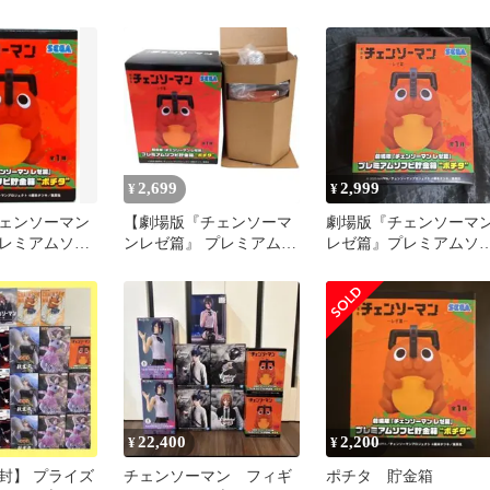
貯金箱 ポチタ
ムソフビ貯金箱 3個セッ
タ Noir Edge コレクシ
ト
ョン
2,699
2,999
¥
¥
ェンソーマン
【劇場版『チェンソーマ
劇場版『チェンソーマ
レミアムソフ
ンレゼ篇』 プレミアムソ
レゼ篇』プレミアムソ
ポチタ”
フビ貯金箱 ポチタ】
ビ貯金箱“ポチタ”
22,400
2,200
¥
¥
封】 プライズ
チェンソーマン フィギ
ポチタ 貯金箱