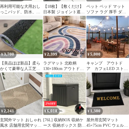
日用品雑貨
再利用可能な犬用おし
【18枚】【敷くだけ】
ペット ベッド マット
っこパッド、防水、滑
日本製 ジョイント遮熱
ソファ ラグ 厚手 ダー
り止め、洗濯機で洗え
パネル ベランダ 遮熱
クブラウン 40×60 犬用
る、トレーニング用
庭 屋外 正方形 30cm角
床タイル タイルパネル
ジョイントデッキ 置き
敷き 賃貸 原状回復 現
状復帰 1畳 2畳 3畳 マ
ット 省エネ 防水 タイ
3,700
2,399
5,000
¥
¥
¥
ルデッキ 防草 diy ベラ
ンダタイル
【美品ほぼ新品】柔ら
ラグマット 北欧柄
キャンプ アウトド
かくて豪華な人工芝風
130×180cm アウトドア
ア カフェLED ストリ
のベルベットカーペッ
キャンプ 大判 マルチカ
ングライト 24ソケット
ト 洗濯機で洗える
バー
2%OFF
2,241
6,010
1,380
¥
¥
¥
玄関外マット おしゃれ
[76L] 収納BOX 収納ケ
屋外用玄関マット
風水 店舗用玄関マット
ース 収納ボックス 防水
45×75cm PVC ウェルカ