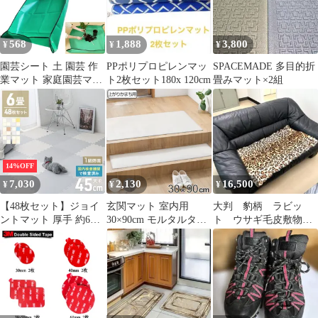
568
1,888
3,800
¥
¥
¥
園芸シート 土 園芸 作
PPポリプロピレンマッ
SPACEMADE 多目的折
業マット 家庭園芸マッ
ト2枚セット180x 120cm
畳みマット×2組
ト 植え替えシート 花や
绿植の植え替え 土交換
用 防水耐摩耗 園芸用品
14%OFF
7,030
2,130
16,500
¥
¥
¥
【48枚セット】ジョイ
玄関マット 室内用
大判 豹柄 ラビッ
ントマット 厚手 約6畳
30×90cm モルタルタイ
ト ウサギ毛皮敷物
大判 45cm プレイマッ
ル 撥水加工 （ 玄関 マ
ソファー ラグマッ
ト 1級防音 防音 防水
ット 框 屋内 拭ける 室
ト ベット 北欧 玄
おしゃれ フロアマット
内 厚さ5mm キッチン
関
カーペット クッション
撥水 防水 抗菌 防カビ
マット ベビーマット パ
滑り止め おしゃれ かま
ズルマット キッズ 赤ち
ち 細い タイル調 無地
ゃん 子供 ペット サイ
汚れ 拭き取り インテリ