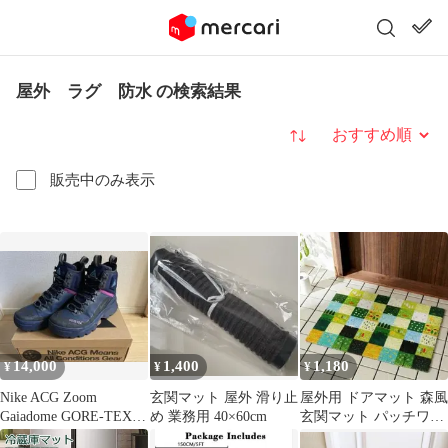
屋外 ラグ 防水 の検索結果
並び替え
販売中のみ表示
14,000
1,400
1,180
¥
¥
¥
Nike ACG Zoom
玄関マット 屋外 滑り止
屋外用 ドアマット 森風
Gaiadome GORE-TEX
め 業務用 40×60cm
玄関マット パッチワー
28.0cm
ク 泥落とし 洗える 北