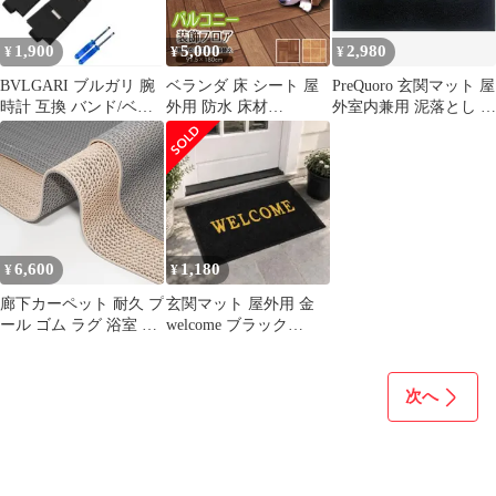
ニー お手入れ 簡単 屋
室内外兼用 避難防災用
外用ドアマット ラグ フ
携帯便利 GCM010Q02
1,900
5,000
2,980
¥
¥
¥
ァブリック 日用品雑貨
インテリア
BVLGARI ブルガリ 腕
ベランダ 床 シート 屋
PreQuoro 玄関マット 屋
時計 互換 バンド/ベル
外用 防水 床材
外室内兼用 泥落とし 吸
ト ブラック/シルバー
91.5×180cm バルコニー
水滑り止め 高耐久 (ブ
模様替え 装飾 ウッドデ
ラック, 45x75cm)
ッキ テラコッタ 防炎
お手入れ簡単 汚れ防止
賃貸 DIY 日本製 BFL
6,600
1,180
¥
¥
廊下カーペット 耐久 プ
玄関マット 屋外用 金
ール ゴム ラグ 浴室 業
welcome ブラック
務用 駐車場 浴槽内 工
45×75 防水 防汚
業用 風呂 玄関 ベラン
ダ 両面カラー 商業 厚
次へ
さ5mm キッチン PVC
自由カット ドア 屋外
転倒防止シート 滑り止
めマット グレー＋カー
キ1.2*1m