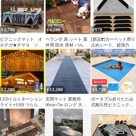
ドアマット ココヤシ コ
イヤーマット エントラ
ンスマット アクセント
マット 泥除け マット
おしゃれ かわいい 室内
2,780
4,200
870
¥
¥
¥
ココナッツ繊維 玄関先
ベランダ 庭先
ピクニックマット オ
ベランダ 床 シート 屋
[新品❣️]カーペット滑り
ルテガ★チマヨ ソフ
外用 防水 床材 バルコ
止めシート、超強力粘
ァベッド キャンプア
ニー リフォーム 模様替
着マット 洗濯可能カー
ウトドアブランケット
え 装飾 ウッドデッキ
ペット
テラコッタ 防炎 お手入
れ簡単 汚れ防止 賃貸
DIY 日本製 BFL
30%OFF
2,380
13,200
1,730
¥
¥
¥
LEDイルミネーション
玄関マット 業務用
ポータブル折りたたみ
ライト⭐️USB つららラ
90cm×7m ロング 大判
式耐久性ピクニックマ
イト 200球 リモコン タ
カット自由 屋外 防水
ット 140x200cm 防湿
イマー
泥落とし フロア エント
防水マット キャン
ランス 通路用 滑り止め
プ ビーチ 砂防止 折
フローリング キッチン
り畳み 収納 青 ブルー
ガレージ 室内 室外 作