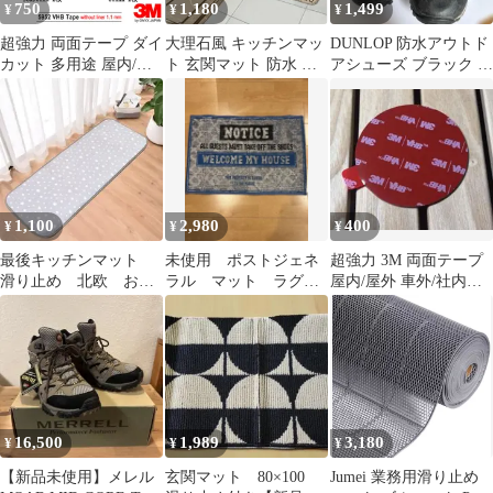
750
1,180
1,499
¥
¥
¥
ドパーツ付き 送料無料
ア キッチンマット ）)
FCA45SA
超強力 両面テープ ダイ
大理石風 キッチンマッ
DUNLOP 防水アウトド
カット 多用途 屋内/屋
ト 玄関マット 防水 滑
アシューズ ブラック ピ
外 車外/社内 VHB 5952
り止め 高級感 インテリ
ンク 24㎝
(アソートセット 8pcs(4
ア 韓国風
種×各2pcs)) ブラック
1,100
2,980
400
¥
¥
¥
最後キッチンマット
未使用 ポストジェネ
超強力 3M 両面テープ
滑り止め 北欧 おし
ラル マット ラグ
屋内/屋外 車外/社内
ゃれなフランネルマッ
玄関 アウトドア ト
VHB 5952 円形60mm
ト 45×120 白
ゥーゴー キャンプ
16,500
1,989
3,180
¥
¥
¥
【新品未使用】メレル
玄関マット 80×100
Jumei 業務用滑り止め