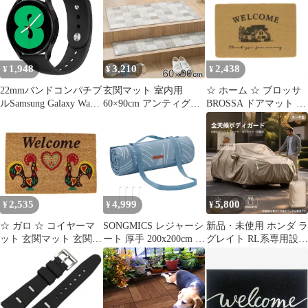
単 おしゃれ アーチ型
たたみ キャンプ
防水 耐油性 エレガント
200x200 洗える 大判
インテリア
(チェックモカ レジャ
ーシート 200×200cm)
1,948
3,210
2,438
¥
¥
¥
22mmバンドコンパチブ
玄関マット 室内用
☆ ホーム ☆ ブロッサ
ルSamsung Galaxy Watch
60×90cm アンティグオ
BROSSA ドアマット 玄
3 45mm/Galaxy Watch
撥水加工 （ 玄関 マッ
関マット 屋外 ドアマッ
46mmスポーツシリコン
ト 屋内 拭ける 室内 厚
ト おしゃれ pvcマット
交換ストラップ 柔らか
さ5mm キッチン 撥水
ガーデンマット 60 × 40
い 通気性 防水 防汗 男
防水 抗菌 防カビ 滑り
インテリア雑貨 玄関 エ
女兼用 for Gear S3
止め おしゃれ タイル調
ントランスマット ナチ
Frontier/Classic 両面調
汚れ 拭き取り インテリ
ュラル ブロッサ マット
整式バッ
ア キッチンマット ）)
新生活 かわいい インテ
2,535
4,999
5,800
¥
¥
¥
リア 雑貨
☆ ガロ ☆ コイヤーマ
SONGMICS レジャーシ
新品・未使用 ホンダ ラ
ット 玄関マット 玄関マ
ート 厚手 200x200cm コ
グレイト RL系専用設計
ット コイヤーマット ド
ンパクト ピクニックシ
車カバー オックスフォ
アマット 屋外 玄関 マ
ート 大判 2人用 防水
ード布 中綿入り 傷防止
ット 泥落とし ココヤシ
折り畳み 地面固定OK
保護カバー 四季対応 防
おしゃれ かわいい 滑り
キャンプ アウトドア お
水 防晒 ボディ保護 内
にくい ベランダ バルコ
しゃれ レジャーマット
装保護