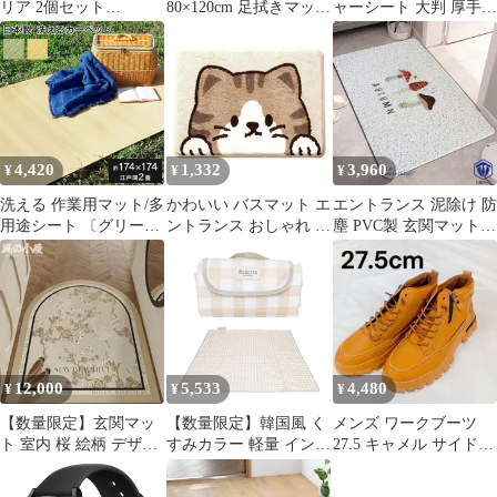
リア 2個セット
80×120cm 足拭きマット
ャーシート 大判 厚手
100×5×2.5cm滑り止め
滑り止め付き 店舗用玄
150x200 ピクニックシ
階段 エッジ段鼻滑り 止
関マット業務用玄関マ
ート 防水 軽量 韓国風
め階段、PVC接着剤安
ット 玄関外マット おし
くすみカラー インスタ
全テープ階段ステップ
ゃれ 風水 マット 玄関
映え アウトドア 折りた
滑り止めストリップ幼
pvc 水洗い お手入れ簡
たみ キャンプ 洗える
稚園 映画館 病院用滑り
単 水や日差しに強く 砂
(チェックオートミー
止めグリップ 学校 屋内
落とし 泥 屋外 室内 北
ル) 1
4,420
1,332
3,960
¥
¥
¥
屋外 階段 タイル床 長
欧 玄関マット
1m
洗える 作業用マット/多
かわいい バスマット エ
エントランス 泥除け 防
用途シート 〔グリーン
ントランス おしゃれ 家
塵 PVC製 玄関マット
江戸間2畳 約
庭用 人気 滑り止め 室
屋外用 家庭用 ドアマッ
174×174cm〕 日本製
内 室内 大判 屋外 バス
ト ガーデン ベランダ
〔アウトドア レジャー
大きめ 玄関マット
滑りにくい ラグマット
園芸 リビング〕
40x60cm
おしゃれ 耐磨耗性 フロ
アマット 泥落とし
ant4y161927
12,000
5,533
4,480
¥
¥
¥
【数量限定】玄関マッ
【数量限定】韓国風 く
メンズ ワークブーツ
ト 室内 桜 絵柄 デザイ
すみカラー 軽量 インス
27.5 キャメル サイドジ
ン ドアマット 屋外 拭
タ映え 防水 アウトドア
ップ 厚底 DEC-0454
ける 洗える お手入れ簡
ピクニックシート 折り