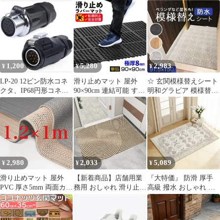
業務用玄関マット マッ
素材 4003
ム 泥落とし 防滑 黒 金
ト 玄関 滑り止め付き
pvc 水洗い お手入れ簡
単 足拭きマット 水や日
差しに強く 砂落とし
45×75cm 泥 屋外 室内
カーキ 北欧 玄関マット
1,200
5,280
2,983
¥
¥
¥
LP-20 12ピン防水コネ
滑り止めマット 屋外
☆ 玄関模様替えシート
クタ、IP68円形コネク
90×90cm 連結可能 すべ
明和グラビア 模様替え
タ、クイックプラグ航
り止め ラバーマット ゴ
シート 日本製 床シート
空コネク
ム マット 介護 施設 玄
シート 床材 リメイクシ
関マット 歩行 雪道 ゴ
ート 玄関マット 模様替
ルフ場 病院 学校 店舗
え リフォーム 敷くだけ
通路 廊下 ベランダ プ
簡単 簡単施工 DIY お手
ール スロープ 階段 単
入れ簡単 ベランダ 玄関
品
汚れ防止 防水性 耐久性
2,980
2,033
5,089
¥
¥
¥
汚れに強い お掃除簡単
滑り止めマット 屋外
【新着商品】店舗用業
『大特価』 防滑 厚手
PVC 厚さ5mm 両面カラ
務用 おしゃれ 滑り止め
高級 撥水 おしゃれ モ
ー 風呂 浴槽内 浴室 ゴ
付き 風水 PVC 水洗い
ダン 超極細カシミヤ イ
ム 耐久 廊下カーペット
足拭きマット お手入れ
ンテリア 防音 ラグ 室
プール ラグ 業務用 駐
簡単 水や日差しに強く
内 屋外 玄関マット 業