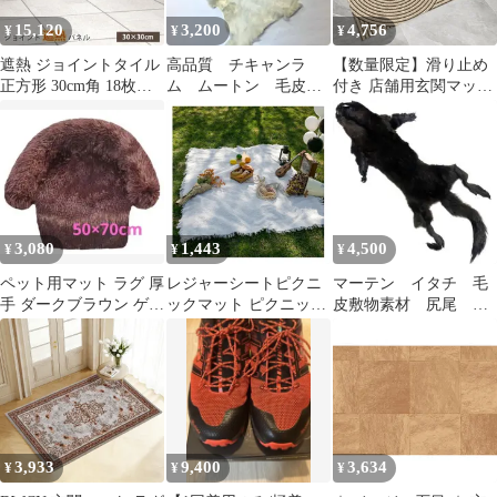
ア キッチンマット ）)
15,120
3,200
4,756
¥
¥
¥
遮熱 ジョイントタイル
高品質 チキャンラ
【数量限定】滑り止め
正方形 30cm角 18枚セ
ム ムートン 毛皮敷
付き 店舗用玄関マット
ット 遮熱 マット 省エ
物 キャンプ ファー
業務用玄関マット 玄関
ネ 防水 ベランダ 庭 遮
チェア グランピング
外マット おしゃれ 風水
熱パネル ジョイントパ
足拭きマット マット 玄
ネル ガーデニング 床材
関 pvc 水洗い 80×120cm
暑さ対策 SJT-30
お手入れ簡単 水や日差
しに強く 砂落とし 泥
カーキ 屋外 室内 北欧
3,080
1,443
4,500
¥
¥
¥
玄関マット
ペット用マット ラグ 厚
レジャーシートピクニ
マーテン イタチ 毛
手 ダークブラウン ゲー
ックマット ピクニック
皮敷物素材 尻尾 爪
ジ ベッド 50*70
シート ピクニックラグ
肉球 キャンプ リア
布 無地 薄型 おしゃれ
ルファーマット 登山
北欧 INS写真 フリンジ
遠足 花見 持ち運び簡単
アウトドア (ホワイト
90*150CM)
3,933
9,400
3,634
¥
¥
¥