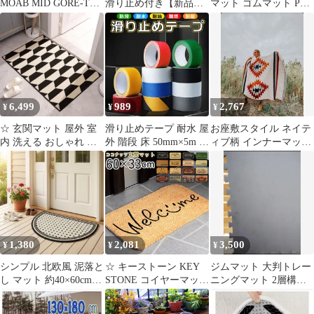
MOAB MID GORE-TEX
滑り止め付き【新品未
マット ゴムマット PVC
ダークタン 27cm
使用】【最終価格】
材質 吸水 ノンスリップ
転倒防止 耐久 屋外 屋
内 通路 廊下 プール 浴
室 ベランダ 施設 学校
店舗 マンション 駐車場
1.5mx90cm (グレー, 長
さ1.5m)
6,499
989
2,767
¥
¥
¥
☆ 玄関マット 屋外 室
滑り止めテープ 耐水 屋
お座敷スタイル ネイテ
内 洗える おしゃれ ラ
外 階段 床 50mm×5m 幅
ィブ柄 インナーマット
グマット北欧 裏面 滑り
5cm透明クリア シール
キャンプレイアウト キ
止め
フローリング スロープ
ャンプ用品 テントパッ
安全 グリップ 転倒防止
ド カバー アーベッド
ロール ザラザラ防水黒
130X160cm…… ラグマ
ブラックグレー赤レッ
ット Forest Peel
ド黄色イエロー緑グリ
ーン青ブルー警告表示
1,380
2,081
3,500
¥
¥
¥
テープ安全テープ事故
防止★1
シンプル 北欧風 泥落と
☆ キーストーン KEY
ジムマット 大判トレー
し マット 約40×60cm
STONE コイヤーマット
ニングマット 2層構造
アイボリー PVC 屋外
玄関マット 屋外 泥落と
ラバーマット 保護 防音
し 泥除けマット 玄関
衝撃吸収