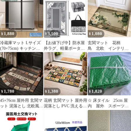
欧
1,880
3,500
1,080
¥
¥
¥
冷蔵庫マット Lサイズ
【お値下げ中】防水屋
玄関マット 花柄
(70×75cm) キッチンマ
外ラグ、軽量ポータブ
鳥 北欧 インテリ
ット 傷防止マット 床保
ルアクリルマット
ア 室内 洗面所 キ
護シート クリア 半透明
ッチン 韓国 おしゃ
厚さ2mm下敷き PVCマ
れ
ット キズ防止 傷防止
凹み防止 フローリング
床 保護マット 角丸加工
~700L 耐熱 防水 無色無
1,780
1,380
1,820
¥
¥
¥
臭 床暖房対応
45×76cm 屋外用 玄関マ
花柄 玄関マット 屋外用
☆ 床タイル 25cm 屋
ット 泥落とし 北欧風
泥落とし PVC 洗える
内 屋外 スポーツ
ウェルカム PVC 防滑
40×60 パッチワーク
床 マット 8枚