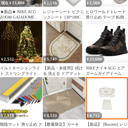
13,800
2,536
2,560
現在 ¥
¥
¥
★新品★ NIKE ACG
レジャーシート ピクニ
ヒロワールドトレード
ZOOM GAIADOME
ックシート 130*180CM
滑り止め テープ 転倒防
GTX SE 25
1～4人用 ピクニックマ
止 ノンスリップテープ
ット 薄型 おしゃれ 折
タイル 床 黒色 100mm
りたたみ ピクニック・
× 10m 屋外 階段 幅 防
ブランケット ピクニッ
水 (黒色10cm*10m) [黒
クラグ 大判 布 無地 軽
色10cm×10m]
量 携帯便利 ラグ アウ
トドア キャンプ用品 屋
2,532
5,747
23,600
¥
¥
¥
外 遠足 A-112
イルミネーションライ
【新品・未使用】拭け
NIKEナイキACG エア
ト ストリングライトド
る 洗える ドアマット
ズームガイアドーム
レープライト リモコン
玄関マット 室内 桜 絵
GORE-TEX GTX 28cm
付き 防雨仕様
柄 デザイン 屋外 お手
入れ簡単 おしゃれ アー
チ型 防水 耐油性 エレ
ガント インテリア
2,858
4,533
4,712
¥
¥
¥
階段マット 滑り止め ク
【数量限定】カーキ
【新品】 [Rocotto] レジ