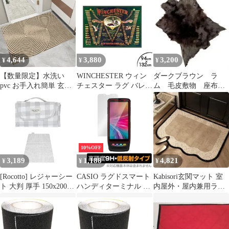
マット 框 屋内 拭ける
室内 厚さ5mm キッチ
ン 撥水 防水 抗菌 防カ
ビ 滑り止め おしゃれ
かまち 細い タイル調
グレー 汚れ 拭き取り
4,644
3,880
3,200
¥
¥
¥
インテリア キッチンマ
ット ）)
【数量限定】水洗い
WINCHESTER ウィン
ダークブラウン ラ
pvc お手入れ簡単 玄関
チェスター ラグ バレッ
ム 毛皮敷物 座布
マット 水や日差しに強
ト W フロアマット 防
団 ムートン ファー
く 風水 砂落とし おし
水 94cm×132cm
カーミットチェア シ
ゃれ 泥 玄関外マット
ート
屋外 店舗用玄関マット
業務用玄関マット 滑り
止め付き 室内 足拭きマ
10%OFF
ット 北欧 80×120cm 玄
3,189
1,188
4,821
¥
¥
¥
関マット カーキ
[Rocotto] レジャーシー
CASIO ラグドスマート
Kabisori玄関マット 室
ト 大判 厚手 150x200
ハンディターミナル IT-
内屋外・屋内兼用ラグ
ピクニックシート 防水
G650シリーズ 保護 フ
汚れがつきにくい耐久
軽量 韓国風 くすみカラ
ィルム OverLay 9H Plus
性がある北欧風玄関マ
ー インスタ映え アウト
9H 高硬度 アンチグレ
ット 室内 洗える家庭
ドア 折りたたみ キャン
ア 反射防止
用・業務用滑り止め付