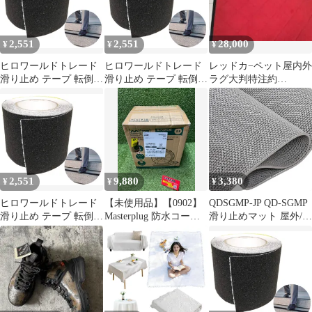
プ 洗える (チェックグ
きおしゃれなドアマッ
レー)
ト (カーキ 50x80cm)
2,551
2,551
28,000
¥
¥
¥
ヒロワールドトレード
ヒロワールドトレード
レッドカ−ペット屋内外
滑り止め テープ 転倒防
滑り止め テープ 転倒防
ラグ大判特注約
止 ノンスリップテープ
止 ノンスリップテープ
1.5m2.4mズレません
タイル 床 黒色 100mm
タイル 床 黒色 100mm
× 10m 屋外 階段 幅 防
× 10m 屋外 階段 幅 防
水 (黒色10cm*10m) [黒
水 (黒色10cm*10m) [黒
色10cm×10m]
色10cm×10m]
2,551
9,880
3,380
¥
¥
¥
ヒロワールドトレード
【未使用品】【0902】
QDSGMP-JP QD-SGMP
滑り止め テープ 転倒防
Masterplug 防水コード
滑り止めマット 屋外/屋
止 ノンスリップテープ
リール 軽量 30m 防
内兼用 自由カット可能
タイル 床 黒色 100mm
雨・防塵 コンセント4
超撥水 PVC素材 高耐久
× 10m 屋外 階段 幅 防
口 パイロットランプ 温
介護施設 病院 学校 店
水 (黒色10cm*10m) [黒
度センサー内蔵 工事現
舗 業務用 キッチン 浴
色10cm×10m]
場 屋外作業 キャンプ
室 浴槽内 玄関 ドアマ
延長コード ドラム式
ット (グレー, (5.5mm極
ITVP20VLSBEK
厚) 0.9x1M)