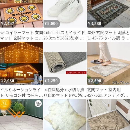
車場 工業用 玄関 ベラ
砂落とし 45×75cm 泥
務用 家庭用 DWCN
ンダ 商業 キッチン 自
屋外 室内 カーキ 北欧
(70×120cm ベージュプ
由カット ドア 転倒防止
玄関マット
リント柄)
シート グレー＋カーキ
2,447
9,000
3,580
¥
¥
¥
1.2*1m
☆ コイヤーマット 玄関
Columbia スカイライド
屋外 玄関マット 泥落と
マット 玄関マット コイ
26.0cm YU8523防水 ス
し 45×75 タイル調 ラバ
ヤーマット ドアマット
ニーカー
ーマット ウェルカム 防
屋外 玄関 マット 泥落
滑
とし ココヤシ おしゃれ
かわいい 滑りにくい ベ
ランダ バルコニー お手
入れ 簡単 屋外用ドアマ
ット ラグ ファブリック
2,080
7,250
2,590
¥
¥
¥
日用品雑貨 インテリア
イルミネーションライ
＜在庫処分＞水切り滑
玄関マット 室内用
ト リモコン付 つららラ
り止めマット PVC 浴室
45×75cm アンティグオ
イト 200球 タイマー機
床マット 屋内屋外兼用
撥水加工 （ 玄関 マッ
能 屋外
0.9*5m yo1
ト 屋内 拭ける 室内 厚
さ5mm キッチン 撥水
防水 抗菌 防カビ 滑り
止め おしゃれ タイル調
汚れ 拭き取り インテリ