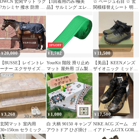
DWCN 玄関マット ラグ
【1回着用のみ/極美
☆ ベージュ石目 ☆ 玄
?カシミヤ 撥水 防滑 高
品】サルミング エレメ
関模様替えシート 明和
級 おしゃれ モダン イ
ンツ トレランシューズ
グラビア 模様替えシー
ンテリア 防音 室内 屋
28.5cm
ト 日本製 床シート シ
外 業務用 家庭用
ート 床材 リメイクシー
(60×90cm, 赤いプリン
ト 玄関マット 模様替え
ト柄)
リフォーム 敷くだけ 簡
単 簡単施工 DIY お手入
10%OFF
れ簡単 ベランダ 玄関
20,000
1,782
11,500
¥
¥
¥
汚れ防止 防水性 耐久性
汚れに強い
【BUSSE】レイントレ
YourKit 階段 滑り止め
【美品】KEENメンズ
ーナー エクササイズラ
マット 屋外用 ゴム製
ザイオニック ミッド
グ 馬具 馬着 乗馬用品
強力 テープ付き すべり
WP防水透湿 ハイク シ
止め (グリーン, 3cmx5
ューズ
ｍ)
3,260
1,080
17,500
¥
¥
¥
玄関マット 室内用
白 大柄 90150 キャンプ
NIKE ACG ズーム ガ
30×150cm セラミックタ
アウトドア ひざ掛け ラ
イアドームGTX GORE-
イル 撥水加工 （ 玄関
グマット
TEX 26.5cm