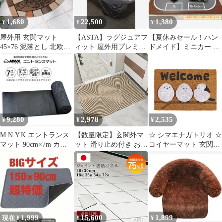
業用 店舗用 倉庫用 家
庭 屋内 土足 物置 廊下
1,680
22,500
1,380
¥
¥
¥
用 カーペット M.
e18c5ab3
屋外用 玄関マット
【ASTA】ラグジュアフ
【夏休みセール！ハン
45×76 泥落とし 北欧風
ィット 屋外用プレミア
ドメイド】ミニカー ト
ウェルカム PVC 防滑
ム車両ボディカバー
ミカ 駅ロータリー 駅前
防汚
（FL5用）
広場
9,280
2,978
2,535
¥
¥
¥
M.N.Y.K エントランス
【数量限定】玄関外マ
☆ シマエナガトリオ ☆
マット 90cm×7m カッ
ット 滑り止め付き おし
コイヤーマット 玄関マ
ト可 滑り止め 新品
ゃれ 風水 マット 足拭
ット 玄関マット コイヤ
きマット 玄関 pvc 水洗
ーマット ドアマット 屋
い お手入れ簡単
外 玄関 マット 泥落と
60×90cm 水や日差しに
し ココヤシ おしゃれ
強く 砂落とし 泥 屋外
かわいい 滑りにくい ベ
カーキ 室内 北欧 玄関
ランダ バルコニー お手
マット
入れ 簡単 屋外用ドアマ
1,999
15,600
1,899
現在 ¥
¥
¥
ット ラグ ファブリック