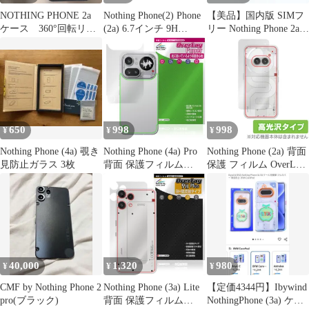
NOTHING PHONE 2a
Nothing Phone(2) Phone
【美品】国内版 SIMフ
ケース 360°回転リン
(2a) 6.7インチ 9H
リー Nothing Phone 2a
グ付き 耐衝撃 保護
0.26mm 強化ガラス 液
A142 128GB MILK
カバー スマホケー
晶保護フィルム 2.5D
ス マグネット ブラ
K346
ック
650
998
998
¥
¥
¥
Nothing Phone (4a) 覗き
Nothing Phone (4a) Pro
Nothing Phone (2a) 背面
見防止ガラス 3枚
背面 保護フィルム
保護 フィルム OverLay
OverLay Paper for ナッ
Brilliant ナッシング ス
シングフォン スマホ ザ
マホ用保護フィルム 本
ラザラした手触り ホー
体保護フィルム 高光沢
ルド感アップ
素材
40,000
1,320
980
¥
¥
¥
CMF by Nothing Phone 2
Nothing Phone (3a) Lite
【定価4344円】Ibywind
pro(ブラック)
背面 保護フィルム
NothingPhone (3a) ケー