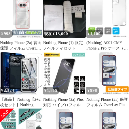
ホ用保護フィルム ザラ
ケース 財布
ス シリコン オッポ リ
ザラした手触り ホール
ノ 耐衝撃 ソフト 黒 薄
ド感アップ
型 ストラップホール付
き アクNothing Phone 2a
Plus カバー ブラック
(サイズ: LK7-D
998
13,000
1,100
¥
現在 ¥
¥
Nothing Phone (2a) 背面
Nothing Phone (1) 限定
(Nothing) A001 CMF
保護 フィルム OverLay
ノベルティセット
Phone 2 Pro ケース（カ
抗菌 Brilliant ナッシン
バー） 保護フィルム セ
グ スマホ用保護フィル
ット ソフトケース ソフ
ム Hydro Ag+ 抗ウイル
トカバー 本体 保護 耐
ス 高光沢タイプ
衝撃 透明 クリア TPU
ピクセル 10a 無地ケー
ス
2,324
1,815
998
¥
¥
¥
【新品】 Nutmeg【2+2
Nothing Phone (2a) Plus
Nothing Phone (2a) 保護
枚セット】Nothing
対応 ハイプロフィルム
フィルム OverLay Plus
Phone 4A ガラスフィル
アンチグレア
ナッシング スマホ用保
ム + Nothing Phone 4A
護フィルム 液晶保護 ア
レンズフィルム Nothing
ンチグレア 反射防止 非
Phone 4A フィルム 保護
光沢 指紋防止