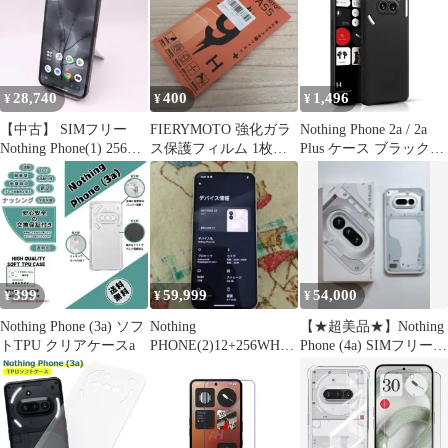
28,740
400
1,496
¥
¥
¥
【中古】 SIMフリー
FIERYMOTO 強化ガラ
Nothing Phone 2a / 2a
Nothing Phone(1) 256GB
ス保護フィルム 1枚
Plus ケース ブラック極
ブラック #9894
nothing phone 2a
薄 Nothing Phone 2a カ
バー 耐衝撃 全面保護
指紋防止 すり傷防止 持
ちやすい 滑り止め
Nothing Phone 2a Plus 保
護ケース(マットブラッ
ク)
399
59,999
54,000
¥
¥
¥
Nothing Phone (3a) ソフ
Nothing
​【★超美品★】Nothing
トTPU クリアケースa
PHONE(2)12+256WHIT
Phone (4a) SIMフリー
E本体のみ
128GB