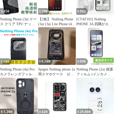
450
390
902
¥
¥
¥
Nothing Phone (3a) ケー
【2枚】 Nothing Phone
[CTAF101] Nothing
ス クリア TPU ナッシ
(3a) (3a) Lite Phone (4a)
PHONE 3A 四隅がエア
ング ソフト カバー シ
(4a) Pro 【PET素材】
クッション構造 衝撃吸
ンプル スマホ シリコン
液晶保護フィルム 高光
収 落下・すり傷防止/ワ
衝撃吸収 透明 耐衝撃
沢 クリア D481
イヤレス充電対応/滑り
保護
止め 薄型 カバー
PHONE 3A カバー
phone3a ケース シリコ
ン TPU素材 ソフトケー
600
8,500
998
¥
¥
¥
ス
Nothing Phone (4a) Pro
Spigen Nothing phone 2a
Nothing Phone (2a) 保護
カメラレンズフィルム
用スマホケース ゼ
フィルム (インカメラ
3D全面保護強化ガラス
ロ・ワン
穴なし) OverLay
フィルム ナッシング フ
Brilliant ナッシング ス
ォン レンズカバー シー
マホ用フィルム 指紋防
トシール 衝撃吸収 自動
止 高光沢
吸着 プロテクター 2.5D
ラウンドエッジ加工 貼
り付け簡単 貼り直し可
1,200
420
29,800
¥
¥
¥
能