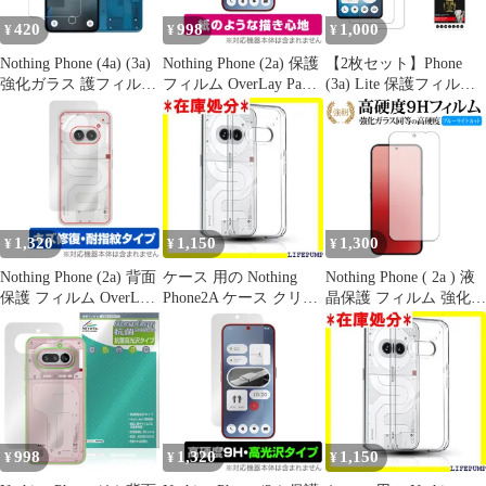
420
998
1,000
¥
¥
¥
Nothing Phone (4a) (3a)
Nothing Phone (2a) 保護
【2枚セット】Phone
強化ガラス 護フィルム
フィルム OverLay Paper
(3a) Lite 保護フィルム
KA04
ナッシング スマホ用保
ナッシング フォン (3a)
護フィルム 書き味向上
ライト 液晶保護 10H硬
紙のような描き心地
度 衝撃吸収 0.3mm薄型
ラウンドエッジ加工 摩
擦防止 疎油撥水 防塵
貼り付け簡単 気泡レス
フィット ピッタリ 軽い
1,320
1,150
1,300
¥
¥
¥
薄型 高品質素材
Nothing Phone (2a) 背面
ケース 用の Nothing
Nothing Phone ( 2a ) 液
保護 フィルム OverLay
Phone2A ケース クリ
晶保護 フィルム 強化ガ
Magic ナッシング スマ
ア・黄変抑制・高い透
ラス と 同等の 高硬度
ホ用保護フィルム 本体
明度・薄型・TPU素材
9H ブルーライトカット
保護 傷修復 指紋防止
ナッシングフォン2a カ
クリア光沢タイプ 改訂
コーティング
バー 全透明・耐衝撃・
版
指紋防止・ワイヤレス
充電対応・保護カバー
3167
998
1,320
1,150
¥
¥
¥