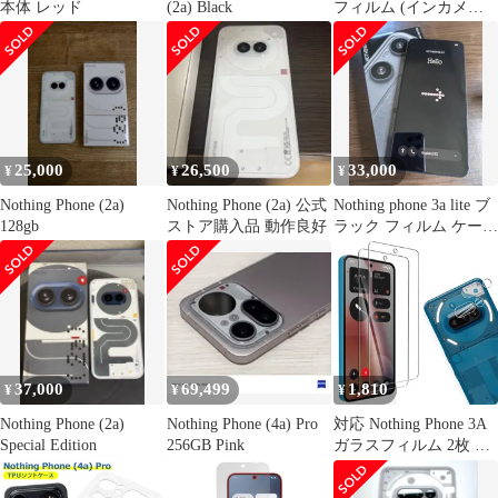
本体 レッド
(2a) Black
フィルム (インカメラ
穴なし) OverLay 9H
Brilliant ナッシング ス
マホ用フィルム 9H 高
硬度 透明 高光沢
25,000
26,500
33,000
¥
¥
¥
Nothing Phone (2a)
Nothing Phone (2a) 公式
Nothing phone 3a lite ブ
128gb
ストア購入品 動作良好
ラック フィルム ケース
2種付き
37,000
69,499
1,810
¥
¥
¥
Nothing Phone (2a)
Nothing Phone (4a) Pro
対応 Nothing Phone 3A
Special Edition
256GB Pink
ガラスフィルム 2枚 + 2
枚 対応 Nothing Phone
3A レンズ保護フィルム