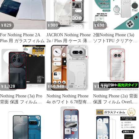
ラス 液晶 保護 硬度9H
ナッシングフォン
低反射素材
耐衝撃 飛散防止 貼り付
Nothing Phone (2a)
け簡単 自動吸着 気泡ゼ
ロ 指紋防止 ラウンドエ
829
980
698
¥
¥
¥
ッジ加工
For Nothing Phone 2A
JACRON Nothing Phone
2個Nothing Phone (3a)
Plus 用 ガラスフィルム
2a / Plus 用 ケース 薄型
ソフトTPU クリアケー
軽量 衝撃吸収 黄ばみな
スe
し ワイヤレス充電対応
ストラップホール付き
透明 カバー(TPU-AZ-
2925)
1,320
60,940
1,320
¥
¥
¥
Nothing Phone (3a) Pro
Nothing Nothing Phone
Nothing Phone (2a) 背面
背面 保護 フィルム
4a ホワイト 6.78型有機
保護 フィルム OverLay
OverLay 9H Plus for ス
EL 8GB/128GB シース
9H Brilliant ナッシング
マートフォン 9H高硬度
ルーデザイン SIMフリ
スマホ用保護フィルム
さらさら手触り反射防
ースマートフォン
9H高硬度 透明感 高光
止
A10400290 A10400290
沢