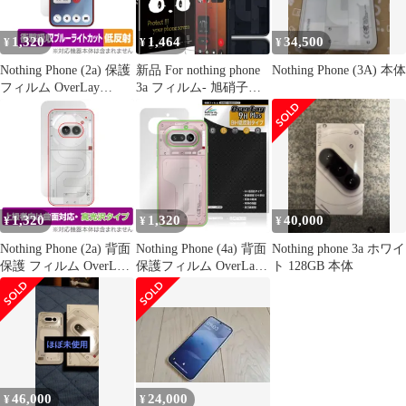
Phone 3a/3a Pro 用の
1,320
1,464
34,500
¥
¥
¥
Nothing Phone (2a) 保護
新品 For nothing phone
Nothing Phone (3A) 本体
フィルム OverLay
3a フィルム- 旭硝子仕
Absorber 低反射 ナッシ
様 nothing phone 3a ガラ
ング スマホ用保護フィ
スフィルム 2枚 + カメ
ルム 衝撃吸収 ブルーラ
ラフィルム 2枚 Nothing
イトカット 抗菌
Phone 3a/Phone 3a Pro
用の 強化ガラスフィル
ム 硬度9H 高 透過率
1,320
1,320
40,000
¥
¥
¥
Nothing Phone (2a) 背面
Nothing Phone (4a) 背面
Nothing phone 3a ホワイ
保護 フィルム OverLay
保護フィルム OverLay
ト 128GB 本体
FLEX 高光沢 ナッシン
9H Plus for ナッシング
グ スマホ用保護フィル
フォン スマホ 9H高硬
ム 本体保護フィルム 曲
度 さらさら手触り反射
面対応 透明
防止
46,000
24,000
¥
¥