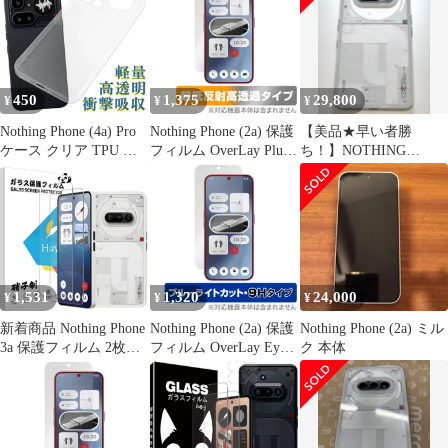
対応 Nothing Phone 3A
用のフィルム 液晶保護
フィルム 全面保護 耐衝
撃 極薄 気泡ゼロ 指紋
防止【レンズ保護フ
450
1,375
29,800
¥
¥
¥
Nothing Phone (4a) Pro
Nothing Phone (2a) 保護
【美品★早い者勝
ケース クリア TPU ナ
フィルム OverLay Plus
ち！】NOTHING
ッシング ソフト カバー
Premium ナッシング ス
PHONE 3A
シンプル スマホ シリコ
マホ用保護フィルム 液
ン 衝撃吸収 透明 耐衝
晶保護 アンチグレア 反
撃 保護
射防止 高透過
1,531
1,320
24,000
¥
¥
¥
新着商品 Nothing Phone
Nothing Phone (2a) 保護
Nothing Phone (2a) ミル
3a 保護フィルム 2枚
フィルム OverLay Eye
ク 本体
+Nothing Phone 3a カメ
Protector 9H ナッシング
ラ保護 2枚 表面硬度9H
スマホ用保護フィルム
Nothing Phone 3a フィル
液晶保護 9H 高硬度 ブ
ム ワンタッチ貼付け 気
ルーライトカット
泡ゼロ 衝撃 Nothing