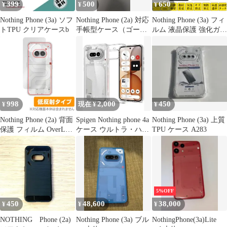
399
500
650
¥
¥
¥
Nothing Phone (3a) ソフ
Nothing Phone (2a) 対応
Nothing Phone (3a) フィ
トTPU クリアケースb
手帳型ケース（ゴール
ルム 液晶保護 強化ガラ
ド） 未使用品
スフィルム 自動吸着 ナ
ッシング フォンスリー
エー 指紋防止 低反射
画面保護 シール スクリ
ーンプロテクター 2.5D
ラウンドエッジ加工 貼
り付け簡単 貼り直し可
998
2,000
450
¥
現在 ¥
¥
能
Nothing Phone (2a) 背面
Spigen Nothing phone 4a
Nothing Phone (3a) 上質
保護 フィルム OverLay
ケース ウルトラ・ハイ
TPU ケース A283
Plus ナッシング スマホ
ブリッド
用保護フィルム 本体保
護 さらさら手触り 低反
射素材
5%OFF
450
48,600
38,000
¥
¥
¥
NOTHING Phone (2a)
Nothing Phone (3a) ブル
NothingPhone(3a)Lite