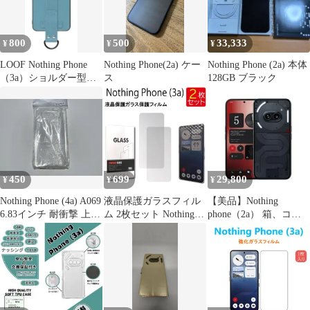
800
500
33,333
¥
¥
¥
LOOF Nothing Phone
Nothing Phone(2a) ケー
Nothing Phone (2a) 本体
（3a）ショルダー型ス
ス
128GB ブラック
マホケース
450
699
29,800
¥
¥
¥
Nothing Phone (4a) A069
液晶保護ガラスフィル
【美品】Nothing
6.83インチ 耐衝撃 上質
ム 2枚セット Nothing
phone（2a） 箱、コー
TPU ソフト 透明 クリ
Phone (3a) 保護フィル
ド付き
ア ケース A331
ム ガラスフィルム ガラ
ス 強化ガラス 液晶保護
飛散防止 指紋防止 硬度
9H 送料無料