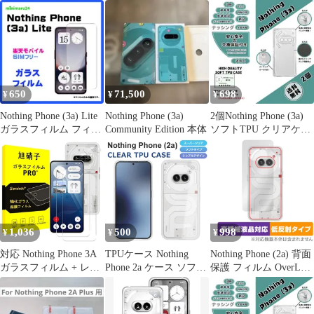
OverLay 9H Plus for ナ
ス
ッシング フォン 9H高
硬度 さらさら手触り反
射防止
650
71,500
698
¥
¥
¥
Nothing Phone (3a) Lite
Nothing Phone (3a)
2個Nothing Phone (3a)
ガラスフィルム フィル
Community Edition 本体
ソフトTPU クリアケー
ム#推し活
スd
1,036
500
998
¥
¥
¥
対応 Nothing Phone 3A
TPUケース Nothing
Nothing Phone (2a) 背面
ガラスフィルム + レン
Phone 2a ケース ソフト
保護 フィルム OverLay
ズフィルム 【2+2枚セ
スーパークリア スマホ
Plus Lite ナッシング ス
ット-国産旭硝子素材】
ケース TPU 透明 カバ
マホ用保護フィルム 本
nothing phone3a 強化ガ
ー 保護 NothingPhone2a
体保護 さらさら手触り