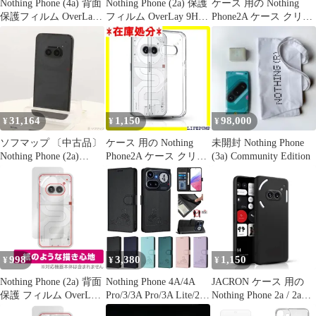
Nothing Phone (4a) 背面
Nothing Phone (2a) 保護
ケース 用の Nothing
保護フィルム OverLay
フィルム OverLay 9H
Phone2A ケース クリ
抗菌 Brilliant for ナッシ
Brilliant ナッシング ス
ア・黄変抑制・高い透
ングフォン スマホ
マホ用保護フィルム 9H
明度・薄型・TPU素材
Hydro Ag+ 抗菌 抗ウイ
高硬度 透明 高光沢
ナッシングフォン2a カ
ルス 高光沢タイプ
バー 全透明・耐衝撃・
指紋防止・ワイヤレス
充電対応・保護カバー
3167
31,164
1,150
98,000
¥
¥
¥
ソフマップ 〔中古品〕
ケース 用の Nothing
未開封 Nothing Phone
Nothing Phone (2a)
Phone2A ケース クリ
(3a) Community Edition
256GB ブラック
ア・黄変抑制・高い透
A10400054 SIMフリー
明度・薄型・TPU素材
【251】
ナッシングフォン2a カ
バー 全透明・耐衝撃・
指紋防止・ワイヤレス
充電対応・保護カバー
3167
998
3,380
1,150
¥
¥
¥
Nothing Phone (2a) 背面
Nothing Phone 4A/4A
JACRON ケース 用の
保護 フィルム OverLay
Pro/3/3A Pro/3A Lite/2A
Nothing Phone 2a / 2a
Paper ナッシング スマ
用 高級レザー製スマホ
Plus ケース スマホケー