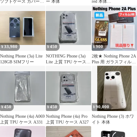
ソフトケース カバー
ー 本体
red 本体
TPU ブラック 管理
+128GBmicroSD
249
33,980
450
900
¥
¥
¥
Nothing Phone (3a) Lite
NOTHING Phone (3a)
2枚★ Nothing Phone 2A
128GB SIMフリー
Lite 上質 TPU ケース
Plus 用 ガラスフィルム
A310
硬度9H
450
450
90,000
¥
¥
¥
Nothing Phone (4a) A069
Nothing Phone (4a) Pro
Nothing Phone (3) ホワ
上質 TPU ケース A331
上質 TPU ケース A327
イト 本体