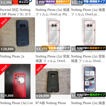
2,396
998
1,320
¥
¥
¥
Ibywind 対応 Nothing
Nothing Phone (2a) 保護
Nothing Phone (2a) 保護
CMF Phone 1 5G ガラス
フィルム OverLay Plus
フィルム OverLay
フィルム 2 枚保護フィ
Lite ナッシング スマホ
Magic ナッシング スマ
ルム ガイド枠付き レン
用保護フィルム 液晶保
ホ用保護フィルム 液晶
ズカバー（1枚）すり傷
護 高精細液晶対応 アン
保護 傷修復 耐指紋 指
防止耐衝撃硬度 9H強化
チグレア 反射防止
紋防止 コーティング
ガラスフィルム【滑ら
かな手触り】【気泡ゼ
ロ】【指紋認証対応 超
20,000
1,375
1,320
¥
¥
¥
簡単貼り付け】
Nothing Phone 2a
Nothing Phone (2a) 背面
Nothing Phone (2a) 背面
保護 フィルム OverLay
保護 フィルム OverLay
Plus Premium ナッシン
9H Plus ナッシング ス
グ スマホ用保護フィル
マホ用保護フィルム 9H
ム 本体保護 さらさら手
高硬度 さらさら手触り
触り 低反射素材
反射防止
29,000
20,000
1,320
¥
¥
¥
Nothing Phone (3a) Lite
R*A様 Nothing Phone
Nothing Phone (2a) 保護