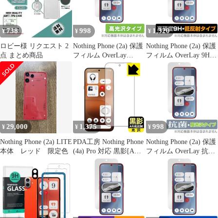
フィルム 強化ガラス 日
本製旭硝子採用 高透過
率 耐衝撃 気泡防 1
738
998
1,320
¥
¥
¥
ロビー様 リクエスト 2
Nothing Phone (2a) 保護
Nothing Phone (2a) 保護
点 まとめ商品
フィルム OverLay
フィルム OverLay 9H
Brilliant ナッシング ス
Plus ナッシング スマホ
マホ用保護フィルム 液
用保護フィルム 9H 高
晶保護 指紋がつきにく
硬度 アンチグレア 反射
い 指紋防止 高光沢
防止
29,000
1,375
998
¥
¥
¥
Nothing Phone (2a) LITE
PDA工房 Nothing Phone
Nothing Phone (2a) 保護
本体 レッド 限定色
(4a) Pro 対応 黒影[AR
フィルム OverLay 抗菌
低反射・光沢] 保護 フ
Brilliant ナッシング ス
ィルム [指紋認証対応]
マホ用保護フィルム
日本製
Hydro Ag+ 抗菌 抗ウイ
ルス 高光沢