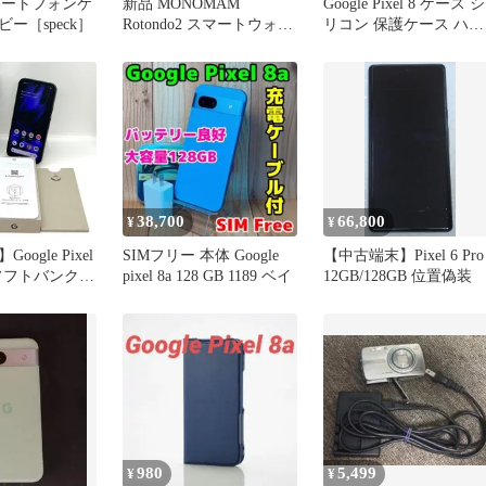
 スマートフォンケ
新品 MONOMAM
Google Pixel 8 ケース シ
ー［speck］
Rotondo2 スマートウォッ
リコン 保護ケース ハー
チ ブラック
ドケース 衝撃吸収 人気
ストラップホール おす
め ピクセル エイト 軽
ソフトスマホカバー
38,700
66,800
¥
¥
ogle Pixel
SIMフリー 本体 Google
【中古端末】Pixel 6 Pro
B ソフトバンク
pixel 8a 128 GB 1189 ベイ
12GB/128GB 位置偽装
sidian 6.3イ
品あり 白ロム
 送料無料 中
980
5,499
¥
¥