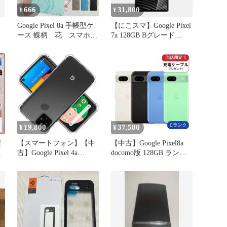
666
31,800
¥
¥
Google Pixel 8a 手帳型ケ
【にこスマ】Google Pixel
ース 蝶柄 花 スマホ
7a 128GB Bグレード
カバー
Charcoal Snow Sea Coral
19,800
37,580
¥
¥
型
【スマートフォン】【中
【中古】Google Pixel8a
わ
古】Google Pixel 4a
docomo版 128GB ランクC
128GB Just Black SIMフリ
中古 スマホ スマートフ
ー スマートフォン本体
ォン Android 本体 SIMフ
中古品 + 未使用の専用ス
リー シムフリー 送料無
マフォケース【Android】
料