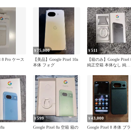
ー
75,000
511
¥
¥
el 8 Pro ケース
【美品】Google Pixel 10a
【箱のみ】Google Pixel 
本体 フォグ
純正空箱 本体なし 純正
ケーブル付き
599
43,000
¥
¥
i8a
Google Pixel 8a 空箱 箱の
Google Pixel 8 本体 ブラ