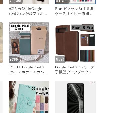
1,300
1,400
¥
¥
⭐️新品未使用⭐️Google
Pixel ピクセル 8a 手帳型
Pixel 8 Pro 保護フィルム
ケース ネイビー 青紺 花
レンズ
柄 /381
780
397
¥
¥
イ
CYRILL Google Pixel 8
Google Pixel 8 Pro ケース
Pro スマホケース カバー
手帳型 ダークブラウン
緑