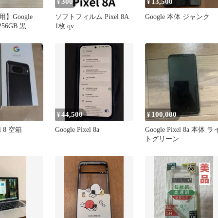
300
13,500
¥
¥
】Google
ソフトフィルム Pixel 8A
Google 本体 ジャンク
o 256GB 黒
1枚 qv
44,500
100,000
¥
¥
el 8 空箱
Google Pixel 8a
Google Pixel 8a 本体 ラ
トグリーン