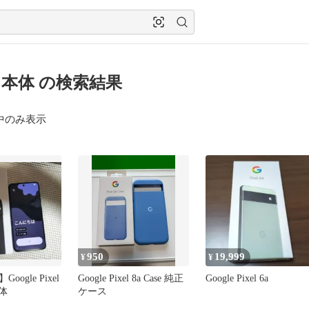
l 8 本体 の検索結果
中のみ表示
950
19,999
¥
¥
ogle Pixel
Google Pixel 8a Case 純正
Google Pixel 6a
本体
ケース