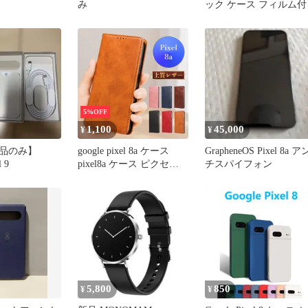
み
ック ケース フィルム付
5%OFF
1,100
45,000
¥
¥
品のみ】
google pixel 8a ケース
GrapheneOS Pixel 8a ア
l 9
pixel8a ケース ピクセル8a
チスパイフォン
ケース pixel8a ケース 手
帳型 スマホケースピクセ
ル8a カード 収納 pixel 8a
ケース スマホカバー
pixel 8a 手帳型ケース
5,800
850
¥
¥