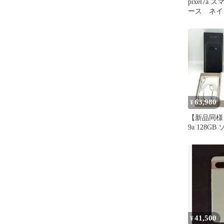
pixel7a
ース ネイビ
63,980
¥
【新品同様】Go
9a 128G
SIMフリー Ob
ンチ 付属
スマホ本体
古 S667
41,500
¥