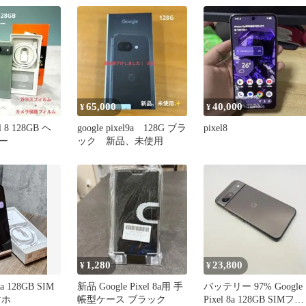
65,000
40,000
¥
¥
el 8 128GB ヘ
google pixel9a 128G ブラ
pixel8
ー
ック 新品、未使用
1,280
23,800
¥
¥
a 128GB SIM
新品 Google Pixel 8a用 手
バッテリー 97% Google
マホ
帳型ケース ブラック
Pixel 8a 128GB SIMフリ