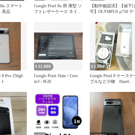
xel8a スマート
Google Pixel 8a 用 薄型 ソ
【動作確認済】【値下
 美品
フトレザーケース ネイビ
可】OLYMPUS μ750 デ
ー
カメ本体 充電器セット
11,000
1,000
¥
¥
l 8 Pro 256gb
Google Pixel Slate / Core
Google Pixel 8 ケース
イト
m3 / 8GB
ブルなど小物 Hazel
128GB