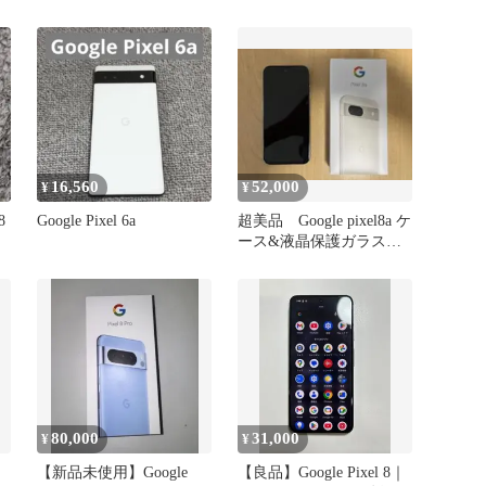
ータサニー色
16,560
52,000
¥
¥
8
Google Pixel 6a
超美品 Google pixel8a ケ
ース&液晶保護ガラス付
き
80,000
31,000
¥
¥
【新品未使用】Google
【良品】Google Pixel 8｜