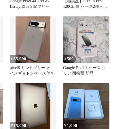
Google Pixel 4a 128GB
【極美品】Pixel 8 Pro
Barely Blue SIMフリー
128GB 白 ケース2種＋ガ
ラスフィルム付
す
量
55,000
500
¥
¥
pixel8 ミントグリーン
Google Pixel 8 ケース ク
ハンギョドンケース付き
リア 耐衝撃 新品
15,000
1,000
¥
¥