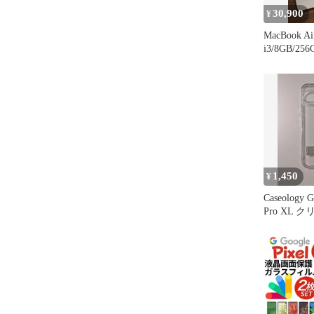
30,900
¥
MacBook Ai
i3/8GB/256
1,450
¥
Caseology G
Pro XL 