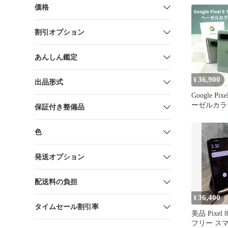
価格
割引オプション
あんしん鑑定
36,900
¥
出品形式
Google Pix
ーゼルカラ
保証付き整備品
色
発送オプション
配送料の負担
36,400
¥
タイムセール割引率
美品 Pixel 8
フリー ス