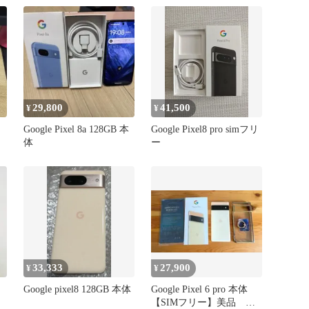
29,800
41,500
¥
¥
Google Pixel 8a 128GB 本
Google Pixel8 pro simフリ
体
ー
33,333
27,900
¥
¥
Google pixel8 128GB 本体
Google Pixel 6 pro 本体
【SIMフリー】美品 ソ