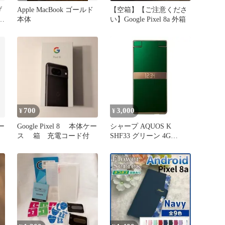
げ
Apple MacBook ゴールド
【空箱】【ご注意くださ
ジ
本体
い】Google Pixel 8a 外箱
700
3,000
¥
¥
ケー
Google Pixel 8 本体ケー
シャープ AQUOS K
ス 箱 充電コード付
SHF33 グリーン 4G
VoLTE ガラホ