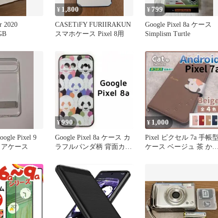
1,800
799
¥
¥
r 2020
CASETiFY FURIIRAKUN
Google Pixel 8a ケース
GB
スマホケース Pixel 8用
Simplism Turtle
990
1,000
¥
¥
oogle Pixel 9
Google Pixel 8a ケース カ
Pixel ピクセル 7a 手帳
クリアケース
ラフルパンダ柄 背面カバ
ケース ベージュ 茶 か
ー
いい 猫 /882