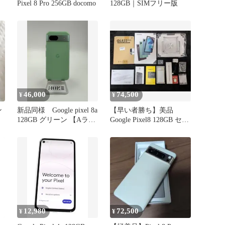
Pixel 8 Pro 256GB docomo
128GB｜SIMフリー版
46,000
74,500
¥
¥
ン
新品同様 Google pixel 8a
【早い者勝ち】美品
128GB グリーン 【Aラン
Google Pixel8 128GB セッ
ク】 6ヶ月保証
ト値下げ済
12,980
72,500
¥
¥