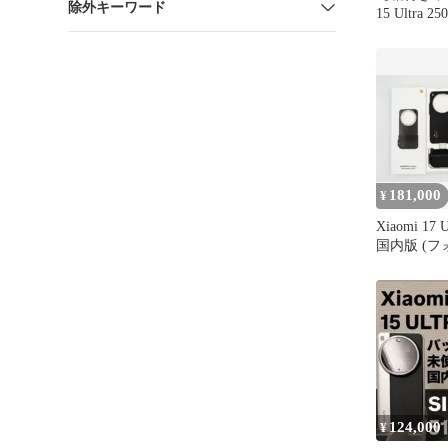
除外キーワード
15 Ultra 2
512GB 
SIMフリー
181,000
¥
Xiaomi 17
国内版 (
ーキット付
124,000
¥