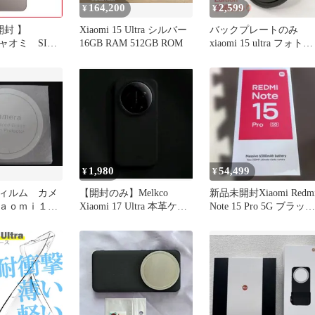
164,200
2,599
¥
¥
開封 】
Xiaomi 15 Ultra シルバー
バックプレートのみ
シャオミ SIM
16GB RAM 512GB ROM
xiaomi 15 ultra フォトグ
ートフォン
ラフィーキット用
 15 Pro 5G 8G
anium Gray
JP 未使用 送料
1,980
54,499
¥
¥
ィルム カメ
【開封のみ】Melkco
新品未開封Xiaomi Redm
ａｏｍｉ１５
Xiaomi 17 Ultra 本革ケー
Note 15 Pro 5G ブラック
 シャオミ１
ス 黒
本体
用）