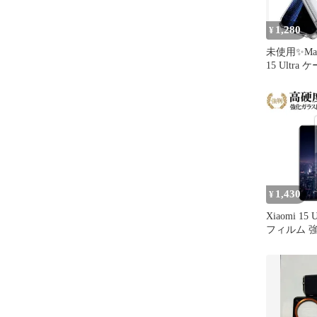
1,280
¥
未使用✨️Mado
15 Ultra
1,430
¥
Xiaomi 15
フィルム 
同等の 高硬
ライトカッ
タイプ 改
送料無料