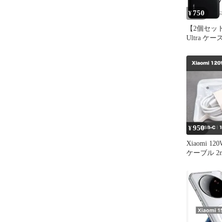
750
¥
【2個セット】
Ultra ケ
シャオミ 
ホ 衝撃吸収
シリコン ソ
衝撃 保護
950
¥
Xiaomi 12
ケーブル 2m
Pro対応