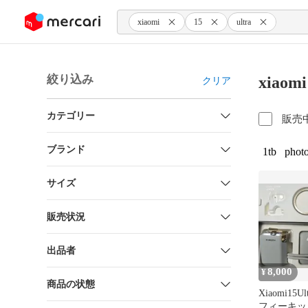
ンツにスキップ
xiaomi
15
ultra
絞り込み
xiaom
クリア
カテゴリー
販売
ブランド
1tb
phot
サイズ
販売状況
出品者
8,000
¥
商品の状態
Xiaomi15
フィーキッ