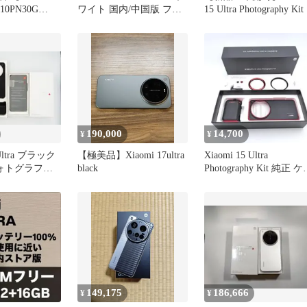
5010PN30G
ワイト 国内/中国版 フル
15 Ultra Photography Kit
シルバークローム
セット
 白ロム
190,000
14,700
¥
¥
 Ultra ブラック
【極美品】Xiaomi 17ultra
Xiaomi 15 Ultra
フォトグラフィ
black
Photography Kit 純正 
き)
ス
149,175
186,666
¥
¥