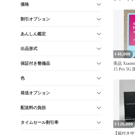
価格
ヤルに軽微
割引オプション
あんしん鑑定
出品形式
46,000
¥
保証付き整備品
美品 Xiaomi
15 Pro 5
色
発送オプション
配送料の負担
タイムセール割引率
126,000
¥
【箱付き中古