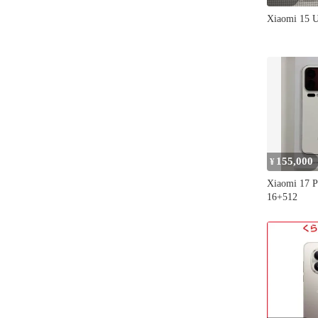
Xiaomi 15
155,000
¥
Xiaomi 17
16+512