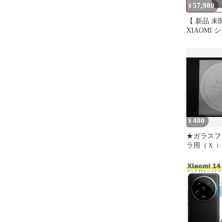
57,980
¥
【 新品 未
XIAOMI 
フリースマ
REDMI Note
＋256G Tit
MZB0LZ6
無料
480
¥
★ガラスフ
ラ用（Ｘｉ
Ｕｌｔｒａ
５ウルトラ