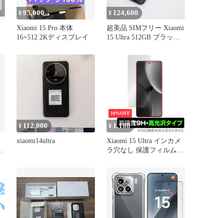
95,000
124,600
¥
¥
Xiaomi 15 Pro 本体
超美品 SIMフリー Xiaomi
16+512 2Kディスプレイ
15 Ultra 512GB ブラック
スマホ Xiaomi 即日発送
土日祝発送OK
10%OFF
112,000
1,188
¥
¥
xiaomi14ultra
Xiaomi 15 Ultra インカメ
、
ラ穴なし 保護フィルム
ト
OverLay 9H Brilliant for
シャオミー スマートフォ
ン 9H 高硬度 透明 高光沢