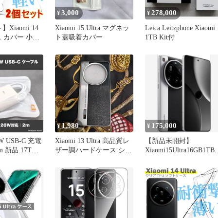
3,000
278,000
¥
¥
Xiaomi 14
Xiaomi 15 Ultra マグネッ
Leica Leitzphone Xiaomi
ース カバー 小米
ト蓋吸着カバー
1TB Kit付
シンプル スマ
 透明 クリア
フト TPU 耐
1,980
175,000
¥
¥
0W USB-C 充電
Xiaomi 13 Ultra 高品質レ
【新品未開封】
 新品 17T
ザー調ハードケース シル
Xiaomi15Ultra16GB1TB
バー&ブラック 軽量 新品
フォトグラフィーキッ