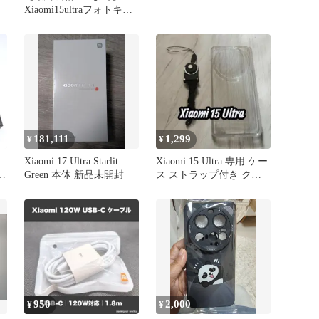
Xiaomi15ultraフォトキッ
トBuds5 pro
181,111
1,299
¥
¥
Xiaomi 17 Ultra Starlit
Xiaomi 15 Ultra 専用 ケー
ケー
Green 本体 新品未開封
ス ストラップ付き クリ
ア シンプル
950
2,000
¥
¥