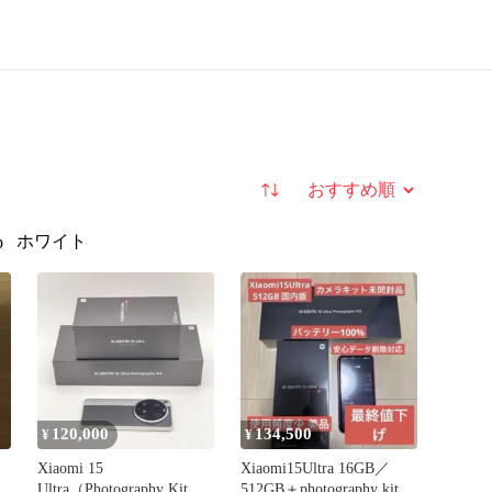
並び替え
ホワイト
b
120,000
134,500
¥
¥
Xiaomi 15
Xiaomi15Ultra 16GB／
Ultra（Photography Kit付
512GB＋photography kit