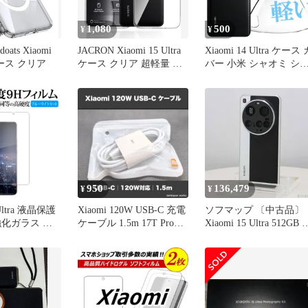
1,080
500
¥
¥
ats Xiaomi
JACRON Xiaomi 15 Ultra
Xiaomi 14 Ultra ケース 
 ケース クリア
ケース クリア 超軽量 極
バー 小米 シャオミ シ
薄 落下防止 シンプル
プル ケース スマホ 衝
TPU ソフト 衝撃吸収 背
吸収 透明 クリア 軽量 
面カバー 耐スクラッチ
型 ソフト ケース TPU 
保護カバー 全面保護 黄
衝撃 保護
変防止 スマホケース(透
明, 89K-CSJ-AR711)
950
136,479
¥
¥
 Ultra 液晶保護
Xiaomi 120W USB-C 充電
ソフマップ 〔中古品〕
強化ガラス と
ケーブル 1.5m 17T Pro対
Xiaomi 15 Ultra 512GB 
度9H ブルー
応
ルバークローム
ト クリア光沢
MZB0JJZJP SIMフリー
訂版 メール便
【349】