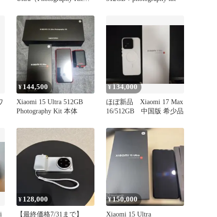
属） 箱付き シルバーク
ローム 国内版
144,500
134,000
¥
¥
ワ
Xiaomi 15 Ultra 512GB
ほぼ新品 Xiaomi 17 Max
Photography Kit 本体
16/512GB 中国版 希少品
128,000
150,000
¥
¥
i
【最終価格7/31まで】
Xiaomi 15 Ultra