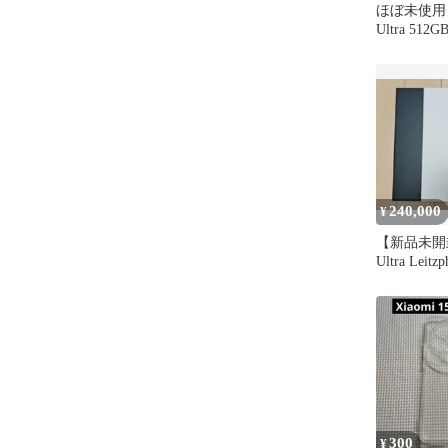
ほぼ未使用 Xi
Ultra 512
240,000
¥
【新品未開封】
Ultra Lei
ル版
300
¥