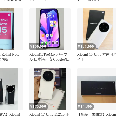
不具合有
150,000
137,000
¥
¥
 Redmi Note
Xiaomi17ProMax パープ
Xiaomi 15 Ultra 本体 ホ
G 国内版
ル 日本語化済 GooglePlay
イト
導入済
175,000
14,800
¥
¥
A】Xiaomi
Xiaomi 17 Ultra 512GB ホ
【新品・未開封】Xiaom