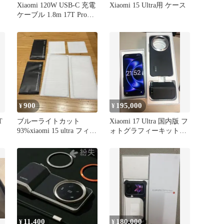
ト
Xiaomi 120W USB-C 充電
Xiaomi 15 Ultra用 ケース
ケーブル 1.8m 17T Pro対
応
900
195,000
¥
¥
T
ブルーライトカット
Xiaomi 17 Ultra 国内版 フ
93%xiaomi 15 ultra フィル
ォトグラフィーキット付
ム（2枚入り）
き
11,400
180,000
¥
¥