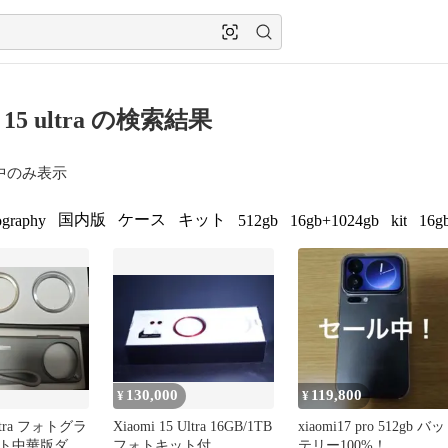
i 15 ultra の検索結果
中のみ表示
国内版
ケース
キット
ography
512gb
16gb+1024gb
kit
16g
130,000
119,800
¥
¥
Ultra フォトグラ
Xiaomi 15 Ultra 16GB/1TB
xiaomi17 pro 512gb バッ
ト中華版ダイ
フォトキット付
テリー100%！