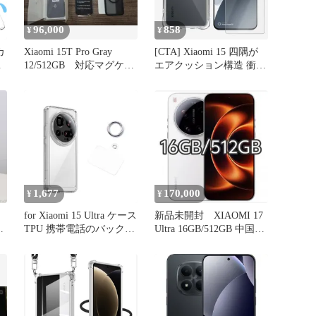
96,000
858
¥
¥
カ
Xiaomi 15T Pro Gray
[CTA] Xiaomi 15 四隅が
ン
12/512GB 対応マグケー
エアクッション構造 衝撃
撃
スおまけ
吸収 落下・すり傷防止/
薄
ワイヤレス充電対応/滑り
耐
止め 薄型 カバー
xiaomi15 シャオミ ウルト
ラ シリコン TPU素材 ソ
フトケース
1,677
170,000
¥
¥
for Xiaomi 15 Ultra ケース
新品未開封 XIAOMI 17
シ
TPU 携帯電話のバックカ
Ultra 16GB/512GB 中国版
バータイプ【ブレスレッ
白
トクリップ】HD透明保護
カバーTPUソフトシェ
ル、シンプルなレトロな
（15 Ultra）