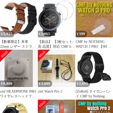
フィルム 】る
ウォッチ
Nothing Watch 3 Pro フ
ィルム 3枚 1.43インチ
【日本旭硝子素材採用
硬度9H 飛散防止 】 用
Nothing Watch 3 Pro ガ
ラスフィルム 耐衝撃 対
応 CMFWa
2,927
2,065
399
¥
¥
¥
【数量限定】本革
【新品】 【3枚セット-
CMF by NOTHING
22mm レザー ストラッ
高 品質】対応 CMF by
WATCH 3 PRO 【9H ガ
プ 交換用腕時計ベルト
Nothing Watch Pro2 フイ
ラス 】り
For 時計ベルト
ルム Watch Pro2 ガラス
Samsung Galaxy Garmin
フィルム 保護フィルム
クイックリリース スマ
画面保護シート 液晶シ
ートウォッチバンド ビ
ール カバー 液晶保護
ジネス 男女兼用
ソフト 【 PET複合材
炭素繊維 3Dカバー 耐
8,800
3,800
2,699
¥
¥
¥
衝撃 1
cmf HEADPHONE PRO
cmf Watch Pro 2
[ZoRoll] ナイロンバン
ワイヤレスヘッドフォ
ド CMF by Nothing
ン
Watch 3 Pro/Pro 2 対応
編み伸縮性 腕時計ベル
ト (ブラック)