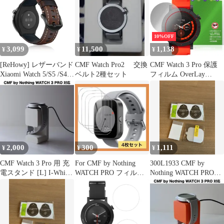
動吸着 指紋防止 液晶画
面保護シール スクリー
ンプロテクター 2.5Dラ
ウンドエッジ加工 貼り
10%OFF
付け簡単 貼り直し可能
3,099
11,500
1,138
¥
¥
¥
[ReHowy] レザーバンド
CMF Watch Pro2 交換
CMF Watch 3 Pro 保護
Xiaomi Watch 5/S5 /S4
ベルト2種セット
フィルム OverLay
/S4 Sport/S3 /S2 /S1
Secret for スマートウォ
Pro/MiWatch用 本革
ッチ 液晶保護 プライバ
22mm 交換バンド ビジ
シーフィルター 覗き見
ネス風 ビンテージ シャ
防止
オミウォッチS5 交換ベ
ルト コンパチブル
Xiaomi R
2,000
300
1,111
¥
¥
¥
CMF Watch 3 Pro 用 充
For CMF by Nothing
300L1933 CMF by
電スタンド [L] I-White
WATCH PRO フィルム
Nothing WATCH PRO
x3c
【4枚セット】
1.96インチ スマートウ
ォッチ保護フィルム 3
枚