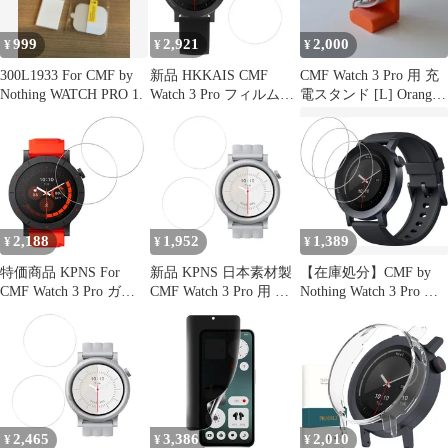
999
2,921
2,000
¥
¥
¥
300L1933 For CMF by
新品 HKKAIS CMF
CMF Watch 3 Pro 用 充
Nothing WATCH PRO 1.
Watch 3 Pro フィルム
電スタンド [L] Orange
【2枚セット】日本製硝
x3e
子採用 CMF Watch 3
Pro 用 ガラスフィルム
強化 ガラス 液晶 保護
フィルム
2,188
1,952
1,389
¥
¥
¥
特価商品 KPNS For
新品 KPNS 日本素材製
【在庫処分】CMF by
CMF Watch 3 Pro ガラ
CMF Watch 3 Pro 用 高
Nothing Watch 3 Pro フ
スフィルム 液晶保護フ
透過率 ガラスフィルム
ィルム ガラスフィルム
ィルム 国産旭硝子素材
強化ガラス カバー 簡単
【ZENGZOUZ】CMF
製 9H 表面硬度 強化ガ
貼り付け 保護フィルム
by Nothing Watch 【3セ
ラス 耐傷性 画面保護フ
【2枚セット】
ット】For 3 Pro 保護フ
ィルム 2枚セット
ィルム 硬度9H 取付簡
単 自動吸着 指紋防止
擦り傷防止 撥水撥油
2,465
3,386
2,010
¥
¥
¥