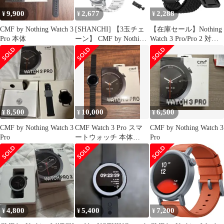
9,900
2,677
2,288
¥
¥
¥
CMF by Nothing Watch 3
[SHANCHI] 【3玉チェ
【在庫セール】Nothing
Pro 本体
ーン】 CMF by Nothing
Watch 3 Pro/Pro 2 対応
Watch 3 Pro/CMF by
by 編み伸縮性 腕時計ベ
Nothing Watch Pro 2 用
ルト スポーツストラッ
交換バンド 22mm 高級
プ スマートウォッチバ
3玉チェーンメタルバン
ンド ソフト 通気性 交
ド ステンレス製 ナノ浸
換バンド CMF 磁気ク
透めっき 快適な通気性
ラスプ 脱着便利 男女兼
9層研磨加工
用 替えベルト CMF by
8,500
10,000
6,500
¥
¥
¥
Nothing
CMF by Nothing Watch 3
CMF Watch 3 Pro スマ
CMF by Nothing Watch 3
Pro
ートウォッチ 本体
Pro
NOTHING
4,800
5,400
7,200
¥
¥
¥