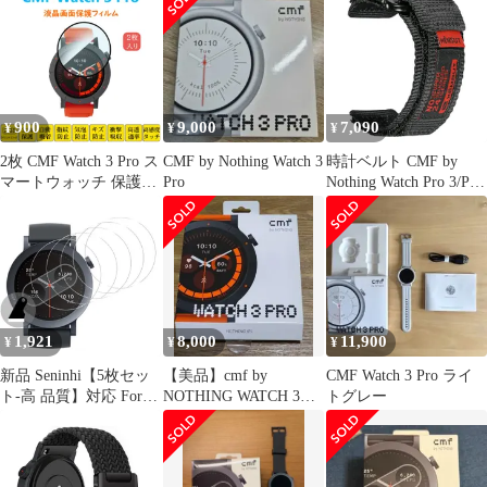
900
9,000
7,090
¥
¥
¥
2枚 CMF Watch 3 Pro ス
CMF by Nothing Watch 3
時計ベルト CMF by
マートウォッチ 保護フ
Pro
Nothing Watch Pro 3/Pro
ィルム Nothingナッシン
2/Pro，Suunto Race
グ フルカバー 衝撃吸収
S/Vertical，Amazfit
自動吸着 指紋防止 液晶
Active MAX/Bip 6/Bip
画面保護シール スクリ
5/Balance
ーンプロテクター 2.5D
2/Balance/Cheeta
ラウンドエッジ加工 貼
ca8f7724
り付け簡単 貼り直し可
1,921
8,000
11,900
¥
¥
¥
能
新品 Seninhi【5枚セッ
【美品】cmf by
CMF Watch 3 Pro ライ
ト-高 品質】対応 For
NOTHING WATCH 3
トグレー
CMF Nothing Watch Pro
PRO オレンジ
2 ガラスフィルム 保護
フィルム 画面保護シー
ト 液晶シール カバー