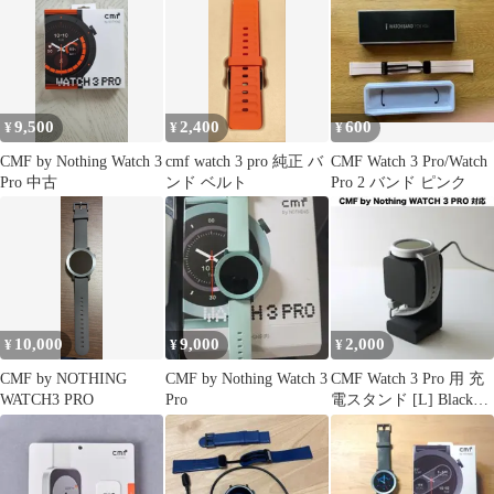
9,500
2,400
600
¥
¥
¥
CMF by Nothing Watch 3
cmf watch 3 pro 純正 バ
CMF Watch 3 Pro/Watch
Pro 中古
ンド ベルト
Pro 2 バンド ピンク
10,000
9,000
2,000
¥
¥
¥
CMF by NOTHING
CMF by Nothing Watch 3
CMF Watch 3 Pro 用 充
WATCH3 PRO
Pro
電スタンド [L] Black
x3l