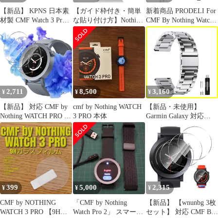
【新品】 KPNS 日本素
【ガイド枠付き・簡単
新着商品 PRODELI For
材製 CMF Watch 3 Pro
な貼り付け方】Nothing
CMF By Nothing Watch
用 高透過率 ガラスフィ
CMF Phone 1/Nothing
3 Pro 専用 ケース PC素
ルム 強化ガラス カバー
Phone 3a用 覗き見防止
材 キズ防止 耐衝撃 取
簡単貼り付け 保護フィ
フィルム 柔らかいTPU
り付け簡単 軽量 防塵
ルム【2枚セット】 1
素材 指紋認証対応 剥が
cmf by nothing watch 3
しにくい 気泡ゼロ 傷修
pro 用 保護カバー（透
復 Nothing CMF Phone 1
明）
用 保護フィルム 全面
2,711
8,500
3,160
¥
¥
¥
【新品】 対応 CMF by
cmf by Nothing WATCH
【新品・未使用】
Nothing WATCH PRO 2
3 PRO 本体
Garmin Galaxy 対応
ガラスフィルム 3枚 保
Samsung ストラップ 金
護フィルム 【3枚セッ
属バンド ビジネス風 腕
ト 日本旭硝子製】 対応
時計バンド ステンレス
Nothing Watch Pro 2 ス
22mm 交換ベルト調整
マートウォッチ フィル
工具付き 交換ベルト ス
ム 強化ガラス 保護フィ
マートウォッチ
ルム カバー 硬度9H 耐
399
5,000
2,315
¥
¥
¥
衝撃
CMF by NOTHING
「CMF by Nothing
【新品】 【wnunbg 3枚
WATCH 3 PRO 【9Hガ
Watch Pro 2」 スマート
セット】 対応 CMF By