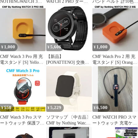
NOTHINGWATCH 3
WATCH 2 PRO ダーク
バンド ベルト 計10色
PRO 本体
グレー【付属品多数】
TPU by Nothing CMF
Watch Pro 2フォーマル
メンズ レディース 予備
アクセサリー 22mm 腕
時計 国内発送 送料無料
1,000
5,606
1,000
¥
¥
¥
CMF Watch 3 Pro 用 充
【新品】
CMF Watch Pro 2 用 充
電スタンド [S] Yellow
[PONATTENO] 交換用
電スタンド [S] Orange
x3r
バンド For CMF BY
x2z
NOTHING WATCH 3
PRO/WATCH PRO 2スマ
ートウォッチ用バンド
22ｍｍ幅 軽量チタン合
金製 ウォッチバンド ク
イックリリースコマ 長
550
5,229
6,500
¥
¥
¥
さ調節可 折りたたみバ
ックル 1
CMF Watch 3 Pro スマ
ソフマップ 〔中古品〕
CMF WATCH PRO スマ
ートウォッチ 保護フィ
CMF by Nothing Watch
ートウォッチ 充電ケー
ルム Nothingナッシング
Pro シルバー【262】
ブル付き
フルカバー 衝撃吸収 自