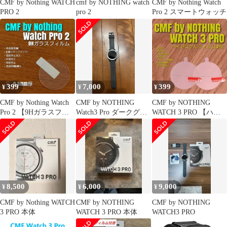
CMF by Nothing WATCH
cmf by NOTHING watch
CMF by Nothing Watch
PRO 2
pro 2
Pro 2 スマートウォッチ
399
7,000
399
¥
¥
¥
CMF by Nothing Watch
CMF by NOTHING
CMF by NOTHING
Pro 2 【9Hガラスフィ
Watch3 Pro ダークグレ
WATCH 3 PRO 【ハイ
ルム】いた
ー
ドロゲル 2枚】て
8,500
6,000
9,000
¥
¥
¥
CMF by Nothing WATCH
CMF by NOTHING
CMF by NOTHING
3 PRO 本体
WATCH 3 PRO 本体
WATCH3 PRO