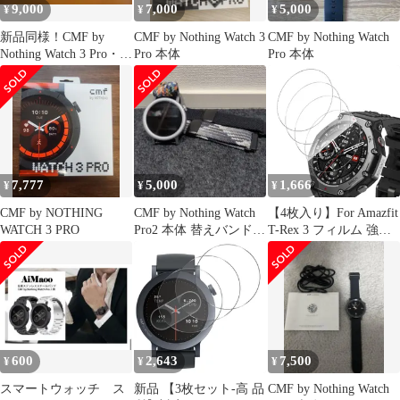
9,000
7,000
5,000
¥
¥
¥
新品同様！CMF by
CMF by Nothing Watch 3
CMF by Nothing Watch
Nothing Watch 3 Pro・ダ
Pro 本体
Pro 本体
ークグレー
7,777
5,000
1,666
¥
¥
¥
CMF by NOTHING
CMF by Nothing Watch
【4枚入り】For Amazfit
WATCH 3 PRO
Pro2 本体 替えバンド付
T-Rex 3 フィルム 強化
き
ガラス 高透過率 高タッ
チ感 Greerass 保護フィ
ルム 旭硝子素材 飛散防
止 衝撃吸収 撥水撥油
指紋防止 自動吸着 気泡
レス 貼り付け簡単
Amazfit T-Rex 3 対応
600
2,643
7,500
¥
¥
¥
スマートウォッチ ス
新品 【3枚セット-高 品
CMF by Nothing Watch