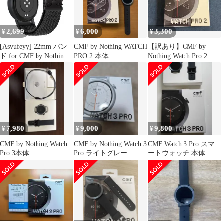
液晶保護 ソフト 【 9H
硬度 耐衝撃 超薄 気泡
ゼロ 高感度 撥油性 指
2,699
6,000
3,300
¥
¥
¥
紋防止 超耐久
[Asvufeyy] 22mm バン
CMF by Nothing WATCH
【訳あり】CMF by
ド for CMF by Nothing
PRO 2 本体
Nothing Watch Pro 2 本
Watch 3 Pro (2025)/Pro
体
2/Pro 用編み込み 伸縮
ベルト 交換バンド 調整
可能 柔軟 通気性 ベル
ト - ブラック
7,980
9,000
9,800
¥
¥
¥
CMF by Nothing Watch
CMF by Nothing Watch 3
CMF Watch 3 Pro スマ
Pro 3本体
Pro ライトグレー
ートウォッチ 本体
NOTHING