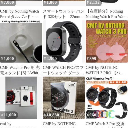
7,000
1,800
2,132
¥
¥
¥
CMF by Nothing Watch
スマートウォッチ バン
【在庫処分】Nothing
Pro メタルバンド・保
ド 3本セット 22mm
Nothing Watch Pro Watch
護カバー付き
ミラネーゼバンド
2 対応 by スマートウォ
ッチ バンド バンド 磁
気シリコン 時計ベルト
by マグネット スポーツ
Pro/CMF 交換ストラッ
プ 柔らかい 3 防水 長
さ調節 CMF 交換バン
1,000
4,500
399
¥
¥
¥
ド
CMF Watch 3 Pro 用 充
CMF WATCH PRO/スマ
CMF by NOTHING
電スタンド [S] I-White
ートウォッチ ダークグ
WATCH 3 PRO 【ハイ
x3w
レー箱なし
フィルム 2枚】と
11,000
10,880
960
¥
¥
¥
cmf by
CMF by NOTHING
CMF Watch 3 Pro 交換