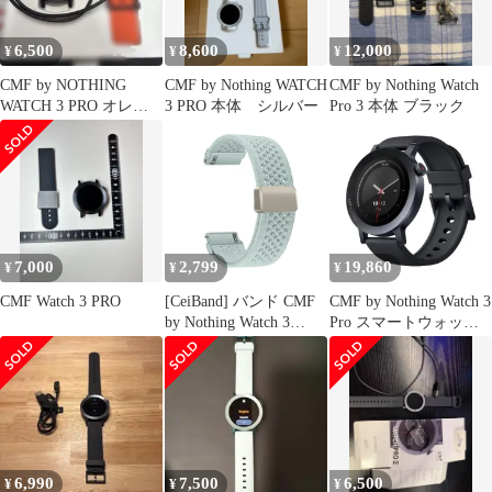
バックル付き コンパチ
ブル Xiaom
6,500
8,600
12,000
¥
¥
¥
CMF by NOTHING
CMF by Nothing WATCH
CMF by Nothing Watch
WATCH 3 PRO オレン
3 PRO 本体 シルバー
Pro 3 本体 ブラック
ジ スマートウォッチ
7,000
2,799
19,860
¥
¥
¥
CMF Watch 3 PRO
[CeiBand] バンド CMF
CMF by Nothing Watch 3
by Nothing Watch 3
Pro スマートウォッチ
Pro/CMF by Nothing
【13日間バッテリー
Watch Pro 2対応 交換バ
1.43インチAMOLED 丸
ンド マグネット 交換ベ
型 大画面 IP68 防水 健
ルト 時計ベルト 通気性
康管理】メンズ レディ
ストラップ ナイロン 編
ース ビジネス 兼用 デ
み込み スポーツストラ
ュアルバンド GPS内蔵
ップ 磁気バックル
録音機能付き i
6,990
7,500
6,500
¥
¥
¥
9674e796