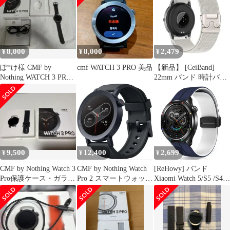
8,000
8,000
2,479
¥
¥
¥
ぽ*け様 CMF by
cmf WATCH 3 PRO 美品
【新品】 [CeiBand]
Nothing WATCH 3 PRO
22mm バンド 時計バン
本体
ド スマートウォッチベ
ルト 22ミリ 交換用スト
ラップ スポーツバンド
ナイロン 編み込み 換え
ベルト パラシュートス
タイルのバックル
(22mm, スターライト)
9,500
12,400
2,699
¥
¥
¥
1
CMF by Nothing Watch 3
CMF by Nothing Watch
[ReHowy] バンド
Pro保護ケース・ガラス
Pro 2 スマートウォッチ
Xiaomi Watch 5/S5 /S4
フィルム付
【2024年グッドデザイ
/S4 Sport/S3 /S2 /S1
ン賞 11日間バッテリー
Pro/MiWatch 対応 交換
1.32インチAMOLED 丸
バンド 22mm 交換ベル
型 大画面 IP68 防水 健
ト シャオミウォッチS4
康管理】メンズ
シリコン製 弾力性 磁気