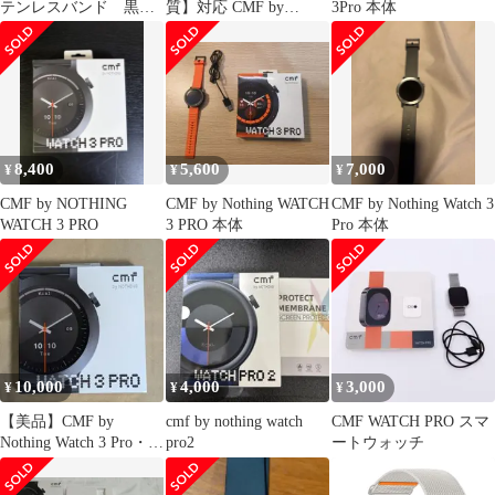
テンレスバンド 黒ブ
質】対応 CMF by
3Pro 本体
ラック
Nothing Watch Pro2 フイ
ルム Watch Pro2 ガラス
フィルム 保護フィルム
画面保護シート 液晶シ
ール カバー 液晶保護
ソフト 【 PET複合材
炭素繊維 3Dカバー 耐
8,400
5,600
7,000
¥
¥
¥
衝撃 超薄 気
CMF by NOTHING
CMF by Nothing WATCH
CMF by Nothing Watch 3
WATCH 3 PRO
3 PRO 本体
Pro 本体
10,000
4,000
3,000
¥
¥
¥
【美品】CMF by
cmf by nothing watch
CMF WATCH PRO スマ
Nothing Watch 3 Pro・ダ
pro2
ートウォッチ
ークグレー