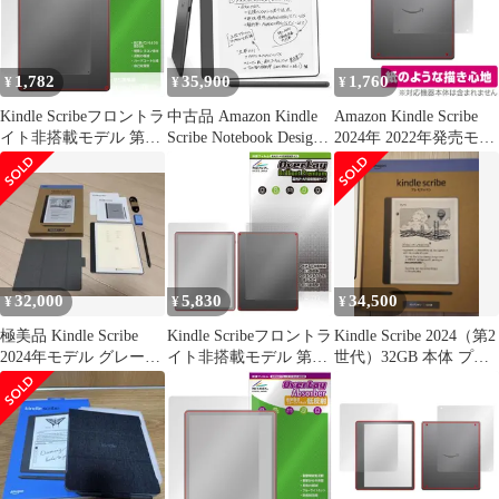
9H 高硬度 透明 高光沢
1,782
35,900
1,760
¥
¥
¥
Kindle Scribeフロントラ
中古品 Amazon Kindle
Amazon Kindle Scribe
イト非搭載モデル 第3
Scribe Notebook Design -
2024年 2022年発売モデ
世代 26年 背面保護フィ
10.2インチディスプレ
ル 背面 保護フィルム
ルム OverLay Paper for
イ 64GBストレージ ノ
OverLay Paper for アマ
キンドル ザラザラした
ート機能搭載 プレミア
ゾン キンドル ザラザラ
手触り ホールド感
ムペン付き タングステ
した手触り
ン
32,000
5,830
34,500
¥
¥
¥
極美品 Kindle Scribe
Kindle Scribeフロントラ
Kindle Scribe 2024（第2
2024年モデル グレー
イト非搭載モデル 第3
世代）32GB 本体 プレ
16GB
世代 26年 表 背面 保護
ミアムペン付
フィルム OverLay
Brilliant Premium for キ
ンドル 高光沢 反射低減