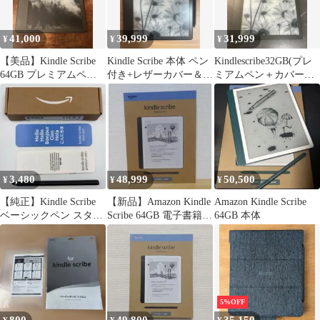
41,000
39,999
31,999
¥
¥
¥
【美品】Kindle Scribe
Kindle Scribe 本体 ペン
Kindlescribe32GB(プレ
64GB プレミアムペン
付き+レザーカバー＆ペ
ミアムペン＋カバー付
＋3年保証付
ンホルダー・箱入り
き)
3,480
48,999
50,500
¥
¥
¥
【純正】Kindle Scribe
【新品】Amazon Kindle
Amazon Kindle Scribe
ベーシックペン スタイ
Scribe 64GB 電子書籍リ
64GB 本体
ラスペン Amazon
ーダー
5%OFF