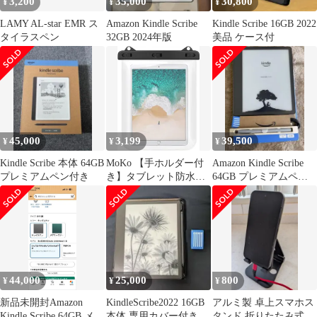
3,200
35,000
30,800
¥
¥
¥
LAMY AL-star EMR ス
Amazon Kindle Scribe
Kindle Scribe 16GB 2022
タイラスペン
32GB 2024年版
美品 ケース付
45,000
3,199
39,500
¥
¥
¥
Kindle Scribe 本体 64GB
MoKo 【手ホルダー付
Amazon Kindle Scribe
プレミアムペン付き
き】タブレット防水ケ
64GB プレミアムペン
ース 12インチ以下タブ
付
レット用 多重ロック
IPX8 首掛けストラップ
付き プール 水泳 砂浜
海辺 iPad 第11世代
2025 /iPad Air 11インチ
2025/ iPad 第9/8/7世代
44,000
25,000
800
¥
¥
¥
iPad
新品未開封Amazon
KindleScribe2022 16GB
アルミ製 卓上スマホス
Kindle Scribe 64GB メタ
本体 専用カバー付き
タンド 折りたたみ式 ブ