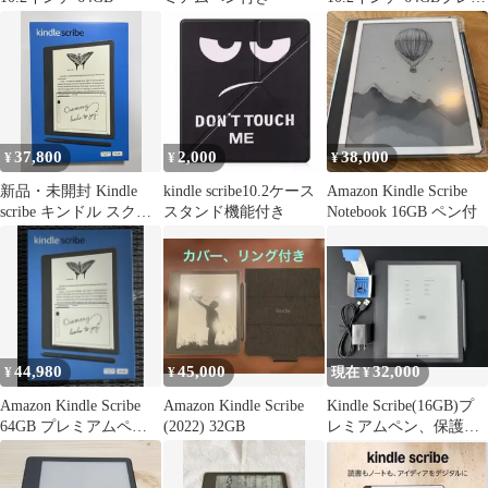
アムペン2024
37,800
2,000
38,000
¥
¥
¥
新品・未開封 Kindle
kindle scribe10.2ケース
Amazon Kindle Scribe
scribe キンドル スクラ
スタンド機能付き
Notebook 16GB ペン付
イブ 16GB 本体 プレ
ミアムペン付き
44,980
45,000
32,000
¥
¥
現在 ¥
Amazon Kindle Scribe
Amazon Kindle Scribe
Kindle Scribe(16GB)プ
64GB プレミアムペン
(2022) 32GB
レミアムペン、保護シ
付 ＋おまけ
ート、ケース付き