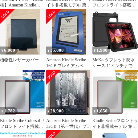
梱】Amazon Kindle
イト非搭載モデル 第3
フロントライト搭載モ
Scribe (16GB) キンドル
世代 26年 背面保護フィ
デル 第3世代 26年 背面
スクライブ 10.2インチ
ルム OverLay 9H
保護フィルム OverLay
ディスプレイ Kindle史
Brilliant for キンドル
抗菌 Brilliant for キンド
上初の手書き入力機能
9H高硬度 透明感 高光
ル 抗菌 高光沢
搭載 プレミアムペン付
沢
き B09BRLNXJP
6,000
35,000
1,980
¥
¥
¥
植物性レザーカバー
Amazon Kindle Scribe
MoKo タブレット防水
16GB プレミアムペ
ケース 11インチまでの
ン・純正ケース付
タブレット用 スタンド
付き 防水カバー 首掛け
ひも付き 浴室 プール
水泳 砂浜 海水浴 iPad
A16 2025 /Air 11インチ
2025/
1,782
28,900
1,650
¥
¥
¥
Kindle Scribe Colorsoft /
Amazon Kindle Scribe
Kindle Scribeフロントラ
フロントライト搭載モ
32GB（第一世代）プレ
イト非搭載モデル 第3
デル 第3世代 26年 保護
ミアムペン付き
世代 26年 保護フィルム