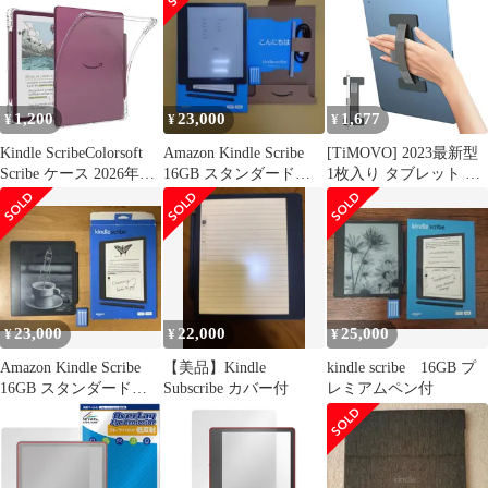
フィルム OverLay Eye
OverLay Plus for キンド
Protector for キンドル
ル アンチグレア 反射防
目に優しい
止 指紋防止
1,200
23,000
1,677
¥
¥
¥
Kindle ScribeColorsoft
Amazon Kindle Scribe
[TiMOVO] 2023最新型
Scribe ケース 2026年発
16GB スタンダードペ
1枚入り タブレット バ
売 11インチ ソフト ク
ン付
ンド タブレット ストラ
リアカバー ペン収納
ップ タブレットPC用安
TPU 透明 薄型 軽量 衝
全ハンドストラップ
撃吸収 エアクッション
ipad バンド ipad mini バ
シンプル タブレットケ
ンド ペンホルダー付き
ース
粘着式 片手持ち 落下防
止 薄型 6-11インチ対応
23,000
22,000
25,000
¥
¥
¥
iP
Amazon Kindle Scribe
【美品】Kindle
kindle scribe 16GB プ
16GB スタンダードペ
Subscribe カバー付
レミアムペン付
ン付き