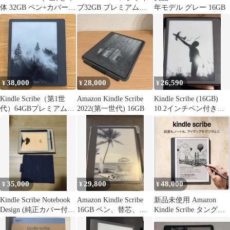
体 32GB ペン+カバー付
ブ32GB プレミアムペ
年モデル グレー 16GB
き
ン➕クリアケース
38,000
28,000
26,590
¥
¥
¥
Kindle Scribe（第1世
Amazon Kindle Scribe
Kindle Scribe (16GB)
代）64GBプレミアムペ
2022(第一世代) 16GB
10.2インチペン付き
ン付
(2022)
35,000
29,800
48,000
¥
¥
¥
Kindle Scribe Notebook
Amazon Kindle Scribe
新品未使用 Amazon
Design (純正カバー付
16GB ペン、替芯、ケ
Kindle Scribe タングス
き)
ーブル付き
テン 64GB