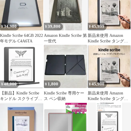
34,980
39,800
45,999
¥
¥
¥
Kindle Scribe 64GB 2022
Amazon Kindle Scribe 第
新品未使用 Amazon
年モデル C4A6TA
一世代
Kindle Scribe タングス
テン 64GB
48,000
1,800
45,900
¥
¥
¥
【新品】Kindle Scribe
Kindle Scribe 専用ケー
新品未使用 Amazon
キンドル スクライブ
ス ペン収納
Kindle Scribe タングス
32GB
テン 64GB