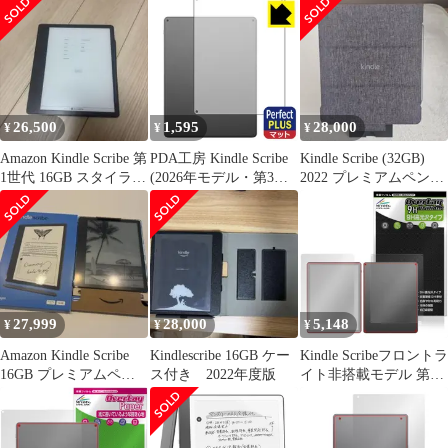
ドル スクライブ 10.2イ
OverLay Absorber 低反
ンチ タブレット カバー
射 for アマゾン キンド
TPUケース シリコン ソ
ル 衝撃吸収 抗菌
フトケース タブレット
クリア
26,500
1,595
28,000
¥
¥
¥
Amazon Kindle Scribe 第
PDA工房 Kindle Scribe
​Kindle Scribe (32GB)
1世代 16GB スタイラス
(2026年モデル・第3世
2022 プレミアムペン・
ペン付き
代) 対応 PerfectShield
純正カバー
Plus 保護 フィルム [背
面用] 反射低減 防指紋
日本製
27,999
28,000
5,148
¥
¥
¥
Amazon Kindle Scribe
Kindlescribe 16GB ケー
Kindle Scribeフロントラ
16GB プレミアムペ
ス付き 2022年度版
イト非搭載モデル 第3
ン・純正ケース付
世代 26年 表 背面 保護
フィルム OverLay 9H
Brilliant for キンドル