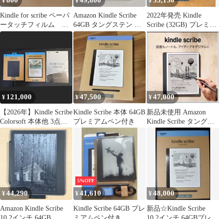
800
49,800
35,150
¥
¥
¥
Kindle for scribe ペーパ
Amazon Kindle Scribe
2022年発売 Kindle
ータッチフィルム キ
64GB タングステン 本
Scribe (32GB) プレミア
ンドル
体
ムペン付き
121,000
47,500
47,000
¥
¥
¥
【2026年】Kindle Scribe
Kindle Scribe 本体 64GB
新品未使用 Amazon
Colorsoft 本体他 3点セ
プレミアムペン付き
Kindle Scribe タングス
ット
テン 64GB
5%OFF
44,290
41,610
48,000
¥
¥
¥
Amazon Kindle Scribe
Kindle Scribe 64GB プレ
新品☆Kindle Scribe
10.2インチ 64GB
ミアムペン付き
10.2インチ 64GBプレミ