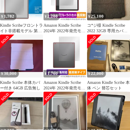
1,782
2,200
25,100
¥
¥
¥
Kindle Scribeフロントラ
Amazon Kindle Scribe
コ*ジ様 Kindle Scribe
イト非搭載モデル 第3
2024年 2022年発売モデ
2022 32GB 専用カバー
世代 26年 保護フィルム
ル 保護フィルム
プレミアム
OverLay Eye Protector
OverLay Absorber 低反
低反射 for キンドル ブ
射 for アマゾン キンド
ルーライトカット
ル 衝撃吸収 反射防止
30,000
1,760
22,000
¥
¥
¥
Kindle Scribe 本体カバ
Amazon Kindle Scribe
Amazon Kindle Scribe 本
ー付き 64GB 広告無し
2024年 2022年発売モデ
体 ペン 替芯セット
ル 背面 保護フィルム
OverLay Plus Lite for ア
マゾン キンドル さらさ
ら手触り低反射素材