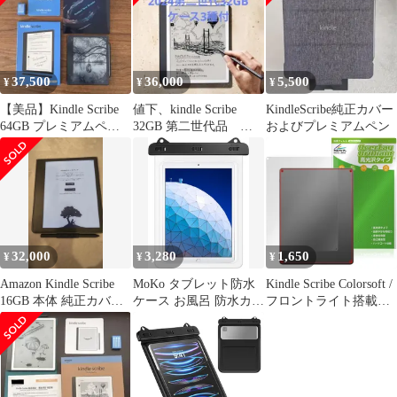
スタンド機能 角度調整
高級PU レザー 擦り傷
防止 磁気吸着 全面保護
New Kindle Scribe
Colors 1
37,500
36,000
5,500
¥
¥
¥
【美品】Kindle Scribe
値下、kindle Scribe
KindleScribe純正カバー
64GB プレミアムペン
32GB 第二世代品 ケ
およびプレミアムペン
付＋未使用フィルム付
ース３種付
32,000
3,280
1,650
¥
¥
¥
Amazon Kindle Scribe
MoKo タブレット防水
Kindle Scribe Colorsoft /
16GB 本体 純正カバー
ケース お風呂 防水カバ
フロントライト搭載モ
と純正ペン
ー 12インチ以下タブレ
デル 第3世代 26年 背面
ット用 3重ロック IPX8
保護フィルム OverLay
ストラップ付き 浴室 プ
Brilliant for キンドル 高
ール 水泳 砂浜 海水浴
光沢
iPad 第11世代 2025