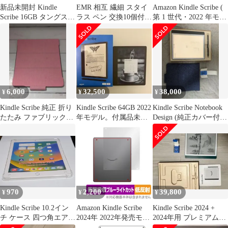
新品未開封 Kindle
EMR 相互 繊細 スタイ
Amazon Kindle Scribe (
Scribe 16GB タングステ
ラス ペン 交換10個付
第 1 世代・2022 年モデ
ン Pペン付
タッチペン 液タブ マグ
ル ) 保護 フィルム 強化
ネ
ガラス と 同等の 高硬
度9H ブルーライトカッ
ト クリア光沢タイプ 改
訂版
6,000
32,500
38,000
¥
¥
¥
Kindle Scribe 純正 折り
Kindle Scribe 64GB 2022
Kindle Scribe Notebook
たたみ ファブリック
年モデル。付属品未使
Design (純正カバー付
カバー ローズ
用
き)
970
2,200
39,800
¥
¥
¥
Kindle Scribe 10.2イン
Amazon Kindle Scribe
Kindle Scribe 2024 +
チ ケース 四つ角エアー
2024年 2022年発売モデ
2024年用 プレミアムレ
クッション 耐衝撃 キン
ル 背面 保護フィルム
ザーカバー