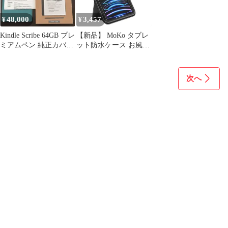
/iPad Air 11インチ 2025/
iPad 第9/8/7世代 iP
48,000
3,457
¥
¥
Kindle Scribe 64GB プレ
【新品】 MoKo タブレ
ミアムペン 純正カバー
ット防水ケース お風呂
付 保証あり
ケース 縦スタンド仕様
11インチまでのタブレ
ット適用 首掛けバンド
次へ
付き 浴室 プール 水泳
砂浜 海水浴 iPad 第11
世代 2025 / Air 11イン
チ 2025/ iPad 第9/8/7世
代 Ai 0