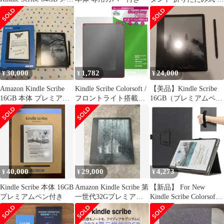
リックジェイド
ラック
30,000
1,782
24,000
¥
¥
¥
Amazon Kindle Scribe
Kindle Scribe Colorsoft /
​【美品】Kindle Scribe
16GB 本体 プレミアム
フロントライト搭載モ
16GB（プレミアムペン
ペン付
デル 第3世代 26年 背面
付）
保護フィルム OverLay
Paper for キンドル ホー
ルド感アップ
40,000
29,000
4,273
¥
¥
¥
Kindle Scribe 本体 16GB
Amazon Kindle Scribe 第
【新品】 For New
プレミアムペン付き
一世代32Gプレミアム
Kindle Scribe Colorsoft
ペン他社ケース
2026 ケース 11インチ
カバー 【BAOLINTX】