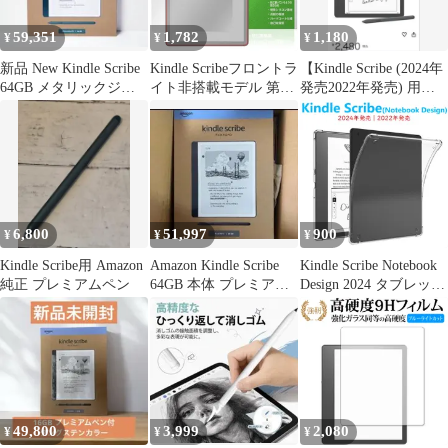
59,351
1,782
1,180
¥
¥
¥
新品 New Kindle Scribe
Kindle Scribeフロントラ
【Kindle Scribe (2024年
64GB メタリックジェ
イト非搭載モデル 第3
発売2022年発売) 用】
ード 2024
世代 26年 保護フィルム
フィルム1枚
OverLay Paper for キン
ドル 書き味向上 紙のよ
うな描き心地
6,800
51,997
900
¥
¥
¥
Kindle Scribe用 Amazon
Amazon Kindle Scribe
Kindle Scribe Notebook
純正 プレミアムペン
64GB 本体 プレミアム
Design 2024 タブレット
ペン
ケース ソフトクリアケ
ース エアクッション 第
1世代 キンドル スクラ
イブ TPU 透明 薄型 軽
型カバー 衝撃吸収
49,800
3,999
2,080
¥
¥
¥