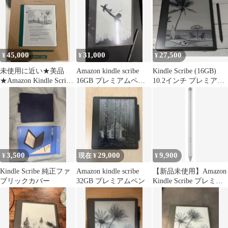
45,000
31,000
27,500
¥
¥
¥
未使用に近い★美品
Amazon kindle scribe
Kindle Scribe (16GB)
★Amazon Kindle Scribe
16GB プレミアムペン
10.2インチ プレミアム
64GB
付き
ペン付き
3,500
29,000
9,900
¥
現在 ¥
¥
Kindle Scribe 純正ファ
Amazon kindle scribe
【新品未使用】Amazon
ブリックカバー
32GB プレミアムペン
Kindle Scribe プレミア
ムペン