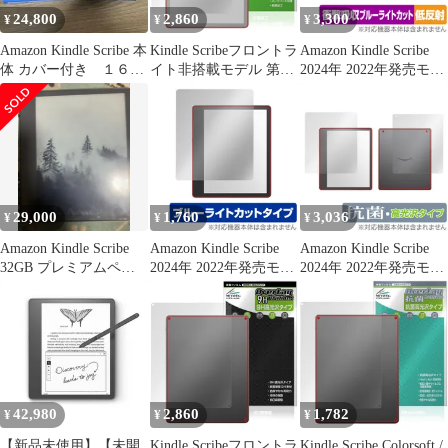
24,800
2,860
3,300
¥
¥
¥
Amazon Kindle Scribe 本
Kindle Scribeフロントラ
Amazon Kindle Scribe
体 カバー付き １６
イト非搭載モデル 第3
2024年 2022年発売モデ
GB
世代 26年 保護フィルム
ル 表面 背面 フィルム
OverLay Absorber 低反
セット OverLay
射 for キンドル 衝撃吸
Absorber 低反射 for ア
収ブルーライトカット
マゾン キンドル 衝撃吸
収
29,000
1,760
3,036
¥
¥
¥
Amazon Kindle Scribe
Amazon Kindle Scribe
Amazon Kindle Scribe
32GB プレミアムペン
2024年 2022年発売モデ
2024年 2022年発売モデ
付き 本体
ル 保護フィルム
ル 表面 背面 フィルム
OverLay Eye Protector
セット OverLay 抗菌
for アマゾン キンドル
Brilliant for アマゾン キ
ブルーライトカット
ンドル 高光沢
42,980
2,860
1,782
¥
¥
¥
【新品未使用】【未開
Kindle Scribeフロントラ
Kindle Scribe Colorsoft /