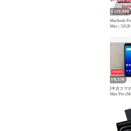
259,900
¥
Macbook Pr
Max | 32GB
5%OFF
8,578
¥
[中古スマホ] 
Max Pro (M