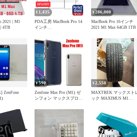
10%OFF
1,435
286,000
¥
¥
o 2021 | M1
PDA工房 MacBook Pro 14
MacBook Pro 16インチ
 | 4TB
インチ
2021 M1 Max 64GB 1TB
(M5/M4/M3/M2/M1 2026
～2021年) 対応
PerfectShield 保護 フィル
ム [トラックパッド用/パ
ームレスト用] 反射低減
防指紋 日本製
590
2,550
¥
¥
ZenFone
Zenfone Max Pro (M1) ゼ
MAXTREK マックスト
1)
ンフォン マックスプロ
ック MAXIMUS M1
スマホケース クリア 透
205/40R17 1本
明 TPU 耐衝撃 衝撃緩和
本体保護 キズ防止 コー
ナーガード バンパー 薄
型