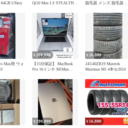
64GB USkey
Qi10 Max LS STEALTH2
脱毛器 メンズ 脱毛器 
ステルス ステルスプラス
ンズ レディース VI
SIM2 SIM2 MAX MAX-D
SIM シリーズ SIM MAX
M6 M5 M3 M4 M1 M2 460
440 ドライバー FW 対応
スリーブ
200,000
26,000
¥
¥
 Pro Max用 ウォ
【15日保証】 MacBook
245/40ZR19 Maxtrek
ス
Pro 16インチ M1Max
Maximus M1 4本セ2024
32GB 1TB 動作確認済み
290,000
16,880
¥
¥