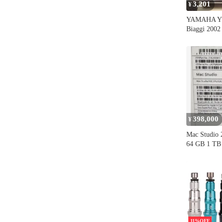
3,201
¥
YAMAHA Y
Biaggi 2
398,000
¥
Mac Studio
64 GB 1 TB
11%OFF