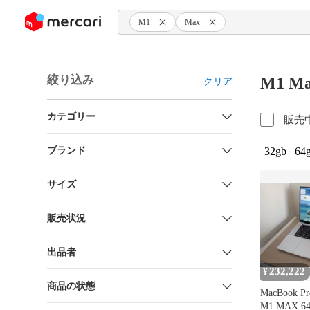
ンツにスキップ
M1
Max
絞り込み
M1 M
クリア
カテゴリー
販売
ブランド
32gb
64
サイズ
販売状況
出品者
232,222
¥
商品の状態
MacBook 
M1 MAX 64