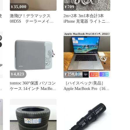
35,000
709
¥
¥
使
激飛び！デラマックス
2m×2本 3m1本合計3本
08D5S テーラーメイド
iPhone 充電器 ライトニン
スリーブ付 ドライバー
グケーブル急速充電
用シャフト
4,823
250,000
¥
¥
tomtoc 360°保護 パソコン
［ハイスペック/美品］
ラ
ケース 14インチ MacBook
Apple MacBook Pro（16イ
Pro M3/M2/M1 Pro/Max
ンチ, 2021）/ M1 Max / メ
A2992 A2918 A2779
モリ32GB / SSD2TB /
A2442 2023-2021 専用 全
Windows11 / Office2024 /
方位耐衝撃 ノートPCケ
CJ777
ース スリーブ ラップト
ップインナーバッグ