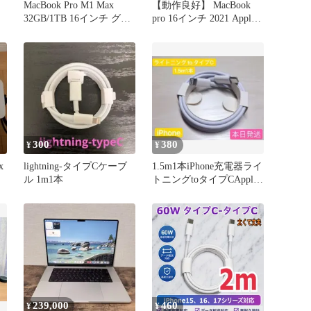
MacBook Pro M1 Max
【動作良好】 MacBook
32GB/1TB 16インチ グレ
pro 16インチ 2021 Apple
ー
M1 MAX 32GB 2TB カメ
ラ内蔵 動画編集可 ノー
トPC SSD搭載 macOSイ
ンストール済 【4396】
300
380
¥
¥
x
lightning-タイプCケーブ
1.5m1本iPhone充電器ライ
ル 1m1本
トニングtoタイプCApple
純正品質本日発送
239,000
460
¥
¥