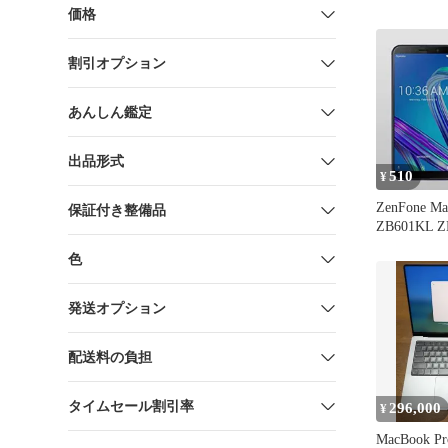
中古
価格
割引オプション
あんしん鑑定
出品形式
510
¥
ZenFone Ma
保証付き整備品
ZB601KL Z
0.26mm 
色
ス 液晶保
2.5D K576
発送オプション
配送料の負担
タイムセール割引率
296,000
¥
MacBook Pr