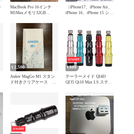
チ
MacBook Pro 16インチ
〈iPhone17、iPhone Air、
M1Maxメモリ32GB
iPhone 16、iPhone 15 シリ
SSD2TB
ーズ対応〉タイプC-タイ
プCケーブル 2m1本 60W
高品質 データ転送 高速
充電 急速充電 充電器 純
正同等品 iPad対応Mac対
応 Huawei対応 XIAOMI対
応
11%OFF
2,500
800
¥
¥
Anker MagGo M1 スタン
テーラーメイド QI4D
ド付きクリアケース
QI35 Qi10 Max LS ステル
（16pro max）
ス2 ステルス SIM2 MAX
MAX-D SIMシリーズ シ
ム マックス M6 M5 M3
M4 M1 M2 460 440 ドラ
イバー FW用335tip スリ
ーブ 1個
11%OFF