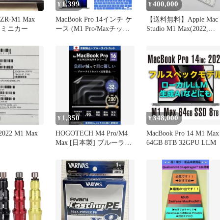
1,399
400,000
¥
¥
ZR-M1 Max
MacBook Pro 14インチ ケ
【送料無料】Apple Mac
002 ミニカー
ース (M1 Pro/Maxチップ
Studio M1 Max(2022,
搭載
A2615) / 64GB / SSD 4T
/ 24コア / Tahoe 26.6
[MC222]
1,350
348,000
¥
¥
 2022 M1 Max
HOGOTECH M4 Pro/M4
MacBook Pro 14 M1 Max
Max [日本製] ブルーライ
64GB 8TB 32GPU LLM
トカット