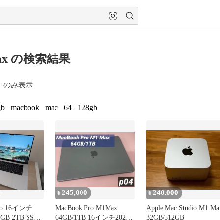
ax の検索結果
中のみ表示
gb
macbook
mac
64
128gb
245,000
240,000
¥
¥
Pro 16インチ
MacBook Pro M1Max
Apple Mac Studio M1 Ma
GB 2TB SSD
64GB/1TB 16インチ2021
32GB/512GB