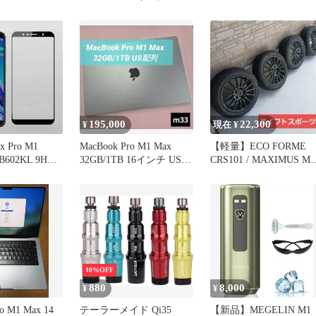
グレー
195,000
22,300
¥
現在 ¥
x Pro M1
MacBook Pro M1 Max
【軽量】ECO FORME
B602KL 9H
32GB/1TB 16インチ US配
CRS101 / MAXIMUS M1
枠黒色 強化ガラ
列
セット
護フィルム
10%OFF
880
8,000
¥
¥
o M1 Max 14
テーラーメイド Qi35
【新品】MEGELIN M1