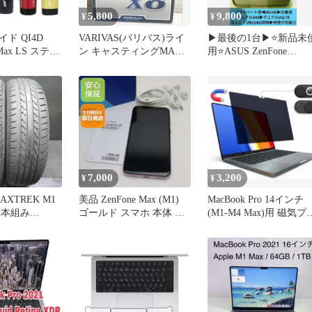
5,800
9,800
¥
¥
ド QI4D
VARIVAS(バリバス)ライ
▶最後の1台▶⭐新品未
 Max LS ステル
ン キャスティングMAX
用⭐ASUS ZenFone
MAX
パワーX8 300m1号
MaxPro(M1)
IMシリーズ シ
M6 M5 M3
460 440 ドラ
W用スリーブ
7,000
3,200
¥
¥
AXTREK M1
美品 ZenFone Max (M1)
MacBook Pro 14インチ
4 2本組み
ゴールド スマホ 本体 白
(M1-M4 Max)用 磁気プ
ロム 土日祝発送OK
イバシー