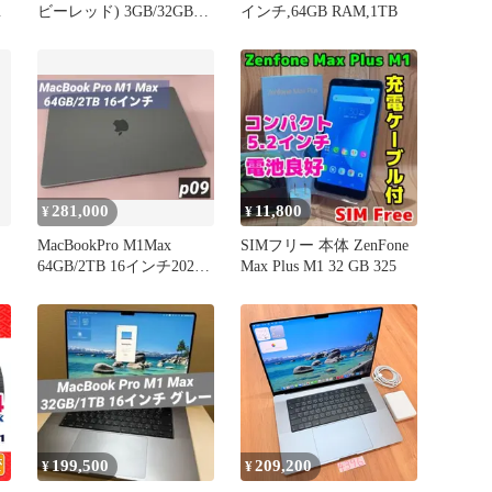
メ
ビーレッド) 3GB/32GB
インチ,64GB RAM,1TB
simフリー
281,000
11,800
¥
¥
MacBookPro M1Max
SIMフリー 本体 ZenFone
64GB/2TB 16インチ2021
Max Plus M1 32 GB 325
USキー
199,500
209,200
¥
¥