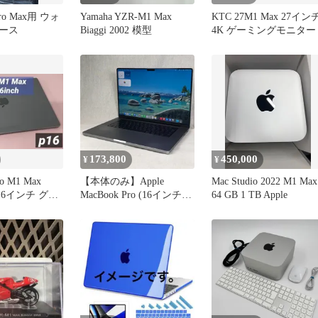
 Pro Max用 ウォ
Yamaha YZR-M1 Max
KTC 27M1 Max 27イン
ース
Biaggi 2002 模型
4K ゲーミングモニター
173,800
450,000
¥
¥
ro M1 Max
【本体のみ】Apple
Mac Studio 2022 M1 Max
B 16インチ グレ
MacBook Pro (16インチ
64 GB 1 TB Apple
2021) 【M1 Max（CPUコ
ア10/GPUコア32）・メモ
リ32GB・SSD1TB】★バ
ッテリー劣化 A2485
EMC3651/mb-
261272（499049）