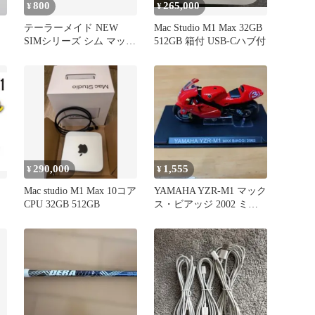
800
265,000
¥
¥
テーラーメイド NEW
Mac Studio M1 Max 32GB
SIMシリーズ シム マック
512GB 箱付 USB-Cハブ付
B
ス M6 M5 M4 M3 M2 M1
UT ユーティリティ用 ス
リーブ 370Tip
290,000
1,555
¥
¥
Mac studio M1 Max 10コア
YAMAHA YZR-M1 マック
CPU 32GB 512GB
ス・ビアッジ 2002 ミニ
カー