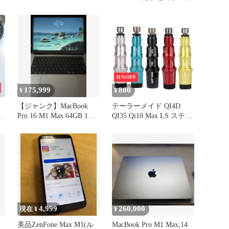
11%OFF
175,999
800
¥
¥
【ジャンク】MacBook
テーラーメイド QI4D
Pro 16 M1 Max 64GB 1TB
QI35 Qi10 Max LS ステル
32C
ス2 ステルス SIM2 MAX
MAX-D SIMシリーズ シ
ム マックス M6 M5 M3
M4 M1 M2 460 440 ドラ
イバー FW用スリーブ
335tip 1点
4,999
260,000
現在 ¥
¥
美品ZenFone Max M1(ル
MacBook Pro M1 Max,14