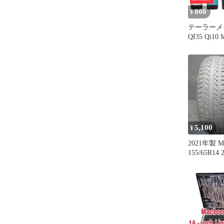
800
¥
テーラーメイ
QI35 Qi10
ス2 ステルス SIM2 
MAX-D S
ム マックス 
M4 M1 M2 
イバー F
335tip1個
5,100
¥
2021年製 M
155/65R1
#23694