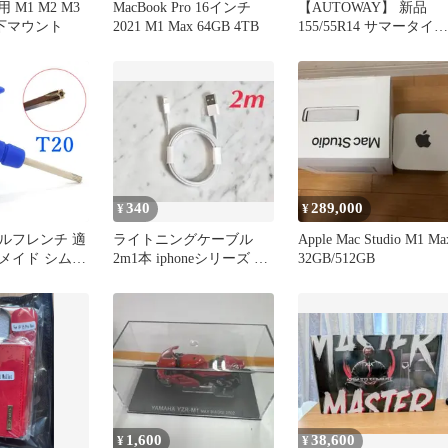
o 用 M1 M2 M3
MacBook Pro 16インチ
【AUTOWAY】 新品
ク下マウント
2021 M1 Max 64GB 4TB
155/55R14 サマータイヤ
MAXTREK MAXIMUS
M1 14インチ 4本セット
夏タイヤ オートウェイ
340
289,000
¥
¥
ルフレンチ 適
ライトニングケーブル
Apple Mac Studio M1 Ma
メイド シムシ
2m1本 iphoneシリーズ 充
32GB/512GB
テルス 2プラ
電器 データ転送
AX MAX-D
SLDR
 COBRA FLY
1,600
38,600
¥
¥