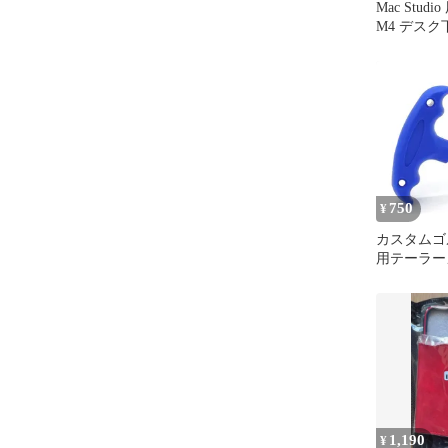
Mac Studi
M4 デス
750
¥
カスタムゴ
用テーラー
リーズ ス
ス SIM2 M
SIM 2RBZ 
JETSPEED
対応
1,190
¥