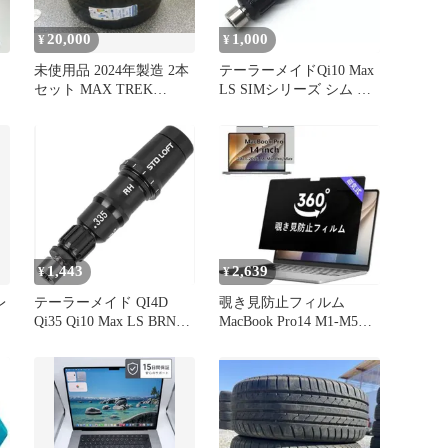
20,000
1,000
¥
¥
未使用品 2024年製造 2本
テーラーメイドQi10 Max
セット MAX TREK
LS SIMシリーズ シム マ
MAXIMUS M1 255/45R18
ックス M6 M5 M4 M3 M2
103W XL 18インチ サマ
M1 ドライバー FW 専用
ータイヤ
スリーブ 2度変換 335tip
Black パーツ 部品
1,443
2,639
¥
¥
レ
テーラーメイド QI4D
覗き見防止フィルム
Qi35 Qi10 Max LS BRNR
MacBook Pro14 M1-M5対
mini ステルス2 ステルス
応 磁気式 反射防止
SIM2 MAX MAX-D SIM
シリーズ シム マックス
M6 M5 M3 M4 M1 M2 460
440 ドライバー FW用ス
リーブ 335tip (