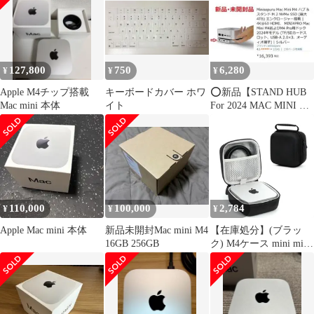
×2、USB-Aデータポー
ト、SDカードリーダー
搭載 Mac Mini M4、M4
Pro用、最適化セルフク
ーリング設計 6a3aabf6
127,800
750
6,280
¥
¥
¥
Apple M4チップ搭載
キーボードカバー ホワ
⭕新品【STAND HUB
Mac mini 本体
イト
For 2024 MAC MINI M4
／M4PRO
110,000
100,000
2,784
¥
¥
¥
Apple Mac mini 本体
新品未開封Mac mini M4
【在庫処分】(ブラッ
16GB 256GB
ク) M4ケース mini mini
Mac Mac 用保護収納携
帯用アップル Pro
M4/M4 2024 Apple
Houdsuemケース