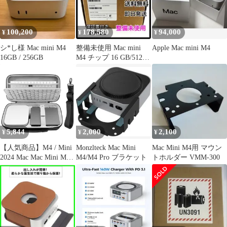
100,200
178,580
94,000
¥
¥
¥
シ*し様 Mac mini M4
整備未使用 Mac mini
Apple Mac mini M4
16GB / 256GB
M4 チップ 16 GB/512
GB 本体
5,844
2,000
2,100
¥
¥
¥
【人気商品】M4 / Mini
Monzlteck Mac Mini
Mac Mini M4用 マウン
2024 Mac Mac Mini Mini
M4/M4 Pro ブラケット
トホルダー VMM-300
M4 Pro Mac ケースに対
応、Magic デスクトッ
プコンピューター、
2024 Keyboard、Magic
Mouse、Magic ハードト
ラベルケース、2024
Track