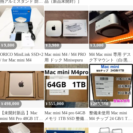
熱アルミスタンド 防塵
品（新品未開封）]
付
9,800
3,980
3,000
¥
¥
¥
ORICO MiniLink SSD×2
Mac mini M4 / M4 PRO
M4 Mac mini 専用 デス
/ for Mac mini M4
用 ドック Minisopuru
ク下マウント（白/黒対
応）デスク下収納
498,000
555,000
265,580
¥
¥
¥
【未開封新品 】Mac
Mac mini M4 pro 64GB
整備未使用 Mac mini
mini M4 Pro 48GB 1TB
メモリ 1TB SSD 整備済
M4 チップ 24 GB/1 TB
保証残ほぼ1年
製品
本体