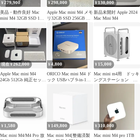
279,900
298,000
130,000
¥
¥
¥
美品・動作良好 Mac
Apple Mac mini M4 メモ
新品未開封 Apple 2024
mini M4 32GB SSD 1TB
リ32GB SSD 256GB 未
Mac Mini M4
A3238
使用
262,000
4,800
15,000
現在 ¥
¥
¥
Apple Mac mini M4
ORICO Mac mini M4 ド
Mac mini m4用 ドッキ
24Gb 512Gb 純正セット
ック USBハブ 9-in-1
ングステーション
拡張機付き
SSD増設
ACASIS
1,580
149,800
310,000
¥
¥
¥
Mac mini M4/M4 Pro 放
Mac mini M4[整備済製
Mac mini M4 pro 1TB