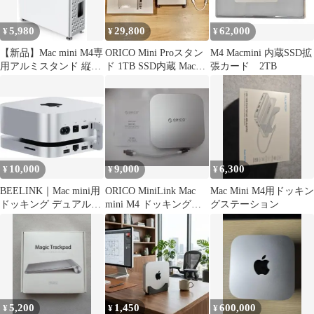
5,980
29,800
62,000
¥
¥
¥
【新品】Mac mini M4専
ORICO Mini Proスタン
M4 Macmini 内蔵SSD拡
用アルミスタンド 縦置
ド 1TB SSD内蔵 Mac
張カード 2TB
き 冷却 MS10
mini M4
10,000
9,000
6,300
¥
¥
¥
BEELINK｜Mac mini用
ORICO MiniLink Mac
Mac Mini M4用ドッキン
ドッキング デュアル
mini M4 ドッキングス
グステーション
M.2 SSDスロット
テーション
5,200
1,450
600,000
¥
¥
¥