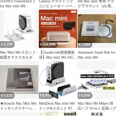
iVANKY FusionDock 3
Geekria デスクトップ
M4 Mac mini 専用 デス
for Mac mini M4
コンピューター ハード
ク下マウント（白/黒対
シェル トラベルケース
応）デスク下収納
アップル Apple 2026
Mac Mini M5 / Apple
2024 Mac Mini M4 /
Mini M4 Proに対応
Magicキーボード/マウ
c6164893
3,799
164,800
7,800
¥
¥
¥
Mac Mini M4 スタンド -
【ClaudeCode環境構築
Aluminum Stand Hub for
縦置きデスクホルダ
済】Mac mini M4 16GB
Mac mini M4
ー、電源ボタンに簡単
256GB
アクセス/省スペース/放
熱性向上、Mac mini M4
/ M4 Pro 対応
7,125
8,990
8,699
¥
¥
¥
★Stouchi Mac Mini M4
MiniDock Mac mini M4
Mac Mini M4 M4pro 対
ドッキングステーショ
ドック&スタンド 8TB
応ハブ 10-in-1 拡張ハブ
ン USB-Cハブ 6-in-1 -
M.2 SSDエンクロージ