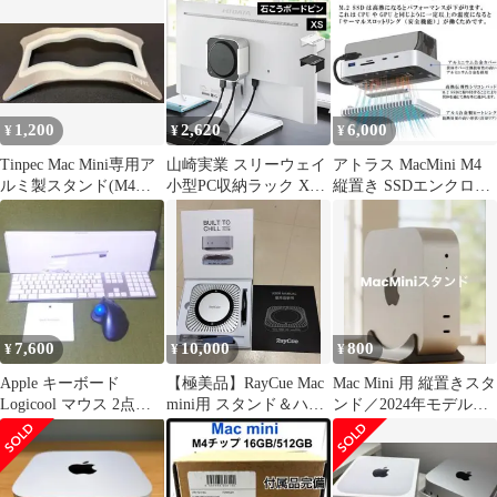
NVMe SSD対応 USB-
ャ付き (SSDは含まれて
A（最大10Gbps）ポー
いません)、USB A
ト Micro/SDカードスロ
10Gbps、SD/TFカード
ット TFポート (SSDス
スロットx2、3.5mmオ
ロット付き)
ーディオ、Mac mini M4
およびM4 Pro用
1,200
2,620
6,000
¥
¥
¥
Tinpec Mac Mini専用ア
山崎実業 スリーウェイ
アトラス MacMini M4
ルミ製スタンド(M4以
小型PC収納ラック XS
縦置き SSDエンクロー
前用)
smart スマート 10422
ジャ
10423 ホワイト ブラッ
ク 公式 XSサイズ 小型
PCラック Mac mini M4
ホルダー 3way 収納ラ
ック モニター裏 壁面
7,600
10,000
800
¥
¥
¥
Apple キーボード
【極美品】RayCue Mac
Mac Mini 用 縦置きスタ
Logicool マウス 2点セ
mini用 スタンド＆ハブ
ンド／2024年モデル
ット
冷却設計
(M4対応