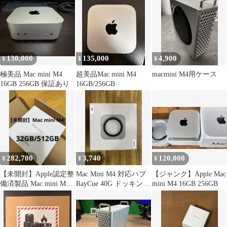
130,000
135,000
4,900
¥
¥
¥
極美品 Mac mini M4
超美品Mac mini M4
macmini M4用ケース
16GB 256GB 保証あり
16GB/256GB
282,700
3,740
120,000
¥
¥
¥
【未開封】Apple認定整
Mac Mini M4 対応ハブ
【ジャンク】Apple Mac
備済製品 Mac mini M4
RayCue 40G ドッキング
mini M4 16GB 256GB
32GB/512GB
ステーション