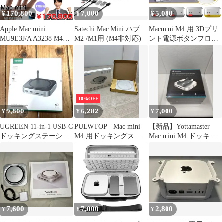
170,800
7,000
5,080
¥
¥
¥
Apple Mac mini
Satechi Mac Mini ハブ
Macmini M4 用 3Dプリ
MU9E3J/A A3238 M4
M2 /M1用 (M4非対応)
ント電源ボタンフロン
2024 手のひらサイズ小
ト放熱ベース
型デスク [Apple M4 10
コア メモリ16GB
SSD512GB 無線 BT シ
ルバー 純箱 ]：未開封
10%OFF
9,800
6,282
7,000
¥
¥
¥
UGREEN 11-in-1 USB-C
PULWTOP Mac mini
【新品】Yottamaster
ドッキングステーショ
M4 用ドッキングステ
Mac mini M4 ドッキン
ン CM481
ーション (A4-118) T
グステーション
7,600
7,000
2,800
¥
¥
¥