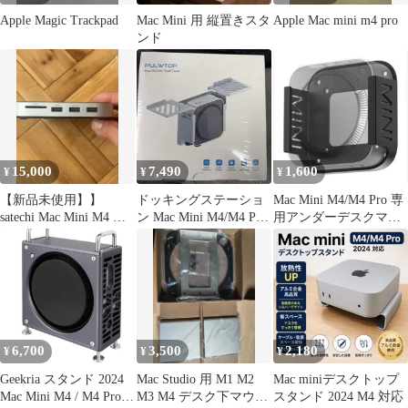
Apple Magic Trackpad
Mac Mini 用 縦置きスタ
Apple Mac mini m4 pro
ンド
15,000
7,490
1,600
¥
¥
¥
【新品未使用】】
ドッキングステーショ
Mac Mini M4/M4 Pro 専
satechi Mac Mini M4 ス
ン Mac Mini M4/M4 Pro
用アンダーデスクマウ
タンド型ハブ
2024
ント
6,700
3,500
2,180
¥
¥
¥
Geekria スタンド 2024
Mac Studio 用 M1 M2
Mac miniデスクトップ
Mac Mini M4 / M4 Pro
M3 M4 デスク下マウン
スタンド 2024 M4 対応