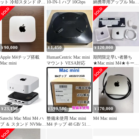
ット 冷却スタンド iPad
10-IN-1 ハブ 10Gbps
納携帯用アップル Mac
冷却ファン アルミ合金
Mac Pro mini mini
製 mac mini(m4)冷却台
M4/M4 M4ケース 2024
四つファン付き ２つ
Apple (ブラック)
USBポート付き 折りた
Houdsuemケース
たみ 低騒音 角度調整
人間工学設計 姿勢改善
滑り止め付き ゲーム/絵
90,000
1,450
120,000
¥
¥
¥
描き用 iPad Promini
Apple M4チップ搭載
HumanCentric Mac mini
期間限定早い者勝ち
Mac mini
マウント VESA対応
★Mac mini M4★キーボ
ード、マウス付属！
23,130
399,580
170,000
¥
¥
¥
Satechi Mac Mini M4 ハ
整備未使用 Mac mini
M4 Mac mini
ブ ＆ スタンド NVMe
M4 チップ 48 GB/ 512
SSDケース付き、最大
GB本体
10Gbps USB-Aポート