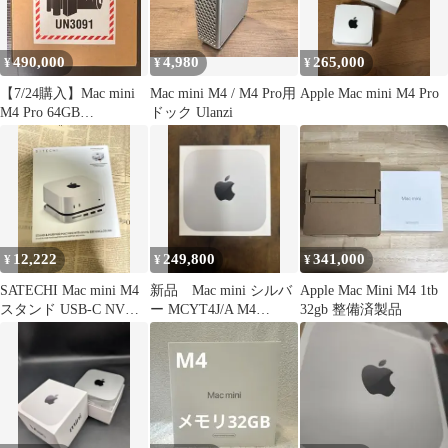
490,000
4,980
265,000
¥
¥
¥
【7/24購入】Mac mini
Mac mini M4 / M4 Pro用
Apple Mac mini M4 Pro
M4 Pro 64GB
ドック Ulanzi
14CPU/20GPU
12,222
249,800
341,000
¥
¥
¥
SATECHI Mac mini M4
新品 Mac mini シルバ
Apple Mac Mini M4 1tb
スタンド USB-C NVMe
ー MCYT4J/A M4
32gb 整備済製品
SSD
SSD512 24GB