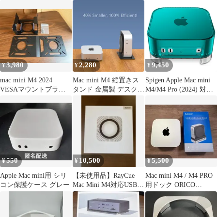
に対応 コンピュータ シ
ト
ャーシ アルミニウム シ
ャーシ ケース アップル
デスクトップ スタンド
- アクセサリ (スペース
グレー)
3,980
2,280
9,450
¥
¥
¥
mac mini M4 2024
Mac mini M4 縦置きス
Spigen Apple Mac mini
VESAマウントブラケ
タンド 金属製 デスクス
M4/M4 Pro (2024) 対応
ット
ペース削減 保護パッド
ケース エアフィルター
付き 滑り止め 傷防止
スタンド 防塵 通気性
デスクトップ収納 ブラ
保護カバー クラシッ
ック
ク・C1 ACS09213 (ボン
ダイ・ブルー)ｍａ
8692005a
550
10,500
5,500
¥
¥
¥
Apple Mac mini用 シリ
【未使用品】RayCue
Mac mini M4 / M4 PRO
コン保護ケース グレー
Mac Mini M4対応USB-C
用ドック ORICO
ハブ10-in-1
MiniDock