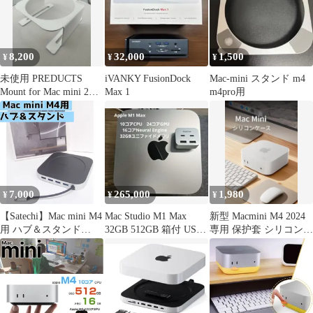
8,200
32,000
1,500
¥
¥
¥
未使用 PREDUCTS
iVANKY FusionDock
Mac-mini スタンド m4
Mount for Mac mini 2
Max 1
m4pro用
White
7,000
265,000
1,980
¥
¥
¥
【Satechi】Mac mini M4
Mac Studio M1 Max
新型 Macmini M4 2024
用 ハブ＆スタンド
32GB 512GB 箱付 USB-
専用 保护套 シリコンケ
NVMe SSDケース搭載
Cハブ付
ース 防塵 耐衝撃
ドッキングステーショ
ン シルバー
260803W011