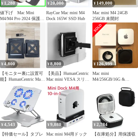
1,280
20,000
149,000
¥
¥
¥
値下げ Mac Mini
RayCue Mac mini M4
Mac mini M4 24GB
M4/M4 Pro 2024 保護ケ
Dock 165W SSD Hub
256GB 未開封
ース カバー
4,800
8,800
126,999
¥
¥
¥
【モニター裏に設置可
【美品】HumanCentric
Mac mini
能】HumanCentric Mac
Mac mini VESA スリー
M4/256GB/16G &
mini マウント
ブマウント
Satechiハブセット
4,543
9,080
2,784
¥
¥
¥
【特価セール】タブレ
Mac mini M4用ドック
【在庫処分】用保護収