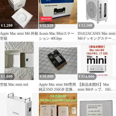
10%OFF
1,200
11,520
12,500
¥
¥
¥
Apple Mac mini M4 外箱
Acasis Mac Miniステー
D1412ACASIS Mac mini
空箱
ション 40Gbps
M4ドッキングステーシ
ョン ハブ
1,600
10,000
214,000
¥
¥
¥
空箱 Mac mini m4
Apple Mac mini M4専用
【新品未開封】Mac
純正SSD 256GB 交換キ
mini M4チップ、16Gメ
ット
モリ、1T SSD