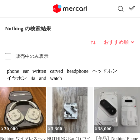
Nothing の検索結果
並び替え
販売中のみ表示
ヘッドホン
phone
ear
written
carved
headphone
イヤホン
4a
and
watch
30,000
3,300
38,000
¥
¥
¥
Nothing ワイヤレスヘッ
NOTHING Ear (1) ワイ
【美品】Nothing Phone