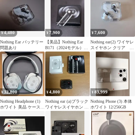
4,480
7,900
7,600
¥
¥
¥
Nothing Ear バッテリー
【美品】Nothing Ear
Nothing ear(2) ワイヤレ
問題あり
B171（2024モデル）ノ
スイヤホン クリア 透
イキャン・ハイレゾ
明
32,800
4,800
83,999
¥
¥
¥
Nothing Headphone (1)
Nothing ear (a)ブラック
Nothing Phone (3) 本体
ホワイト 美品 ケース・
ワイヤレスイヤホン 本
ホワイト 12/256GB
保護フィルム
体➕左耳 おまけ付き