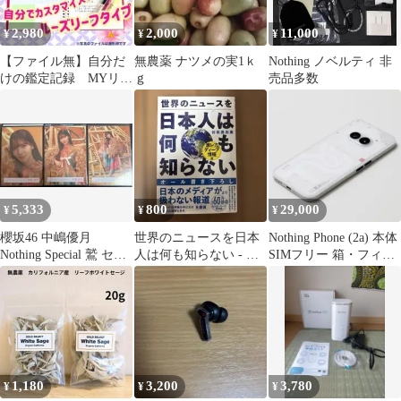
2,980
2,000
11,000
¥
¥
¥
【ファイル無】自分だ
無農薬 ナツメの実1ｋ
Nothing ノベルティ 非
けの鑑定記録 MYリー
ｇ
売品多数
フ①本格版
5,333
800
29,000
¥
¥
¥
櫻坂46 中嶋優月
世界のニュースを日本
Nothing Phone (2a) 本体
Nothing Special 鷲 セミ
人は何も知らない - 激
SIMフリー 箱・フィル
コンプ
レア&ディープ情報版 -
ム付き
1,180
3,200
3,780
¥
¥
¥