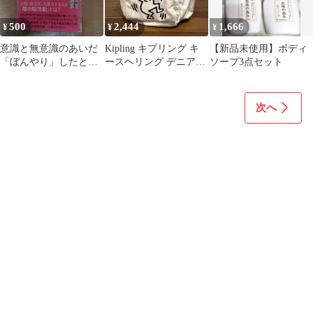
500
2,444
1,666
¥
¥
¥
意識と無意識のあいだ
Kipling キプリング キ
【新品未使用】ボディ
「ぼんやり」したとき
ースヘリング デニアミ
ソープ3点セット
脳で起きていること
ニ リュック キーホルダ
ー無
次へ