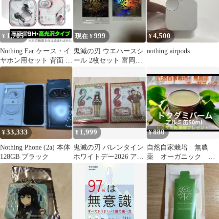
1,705
999
4,500
¥
現在 ¥
¥
Nothing Ear ケース・イ
鬼滅の刃 ウエハースシ
nothing airpods
ヤホン用セット 背面 保
ール 2枚セット 富岡義
護 フィルム OverLay
勇 時透無一郎
9H Brilliant for
NothingEar 9H高硬度 透
明感 高光沢
33,333
1,999
880
¥
¥
¥
Nothing Phone (2a) 本体
鬼滅の刃 バレンタイン
自然自家栽培 無農
128GB ブラック
ホワイトデー2026 アク
薬 オーガニック 濃
リルスタンド 無一郎 玄
厚 ドクダミバーム
弥
アルミ缶50ml