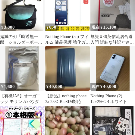
3,000
650
15,100
¥
¥
現在 ¥
鬼滅の刃「時透無一
Nothing Phone (3a) フィ
無雙直傳英信流居合道
郎」ショルダーポーチ
ルム 液晶保護 強化ガラ
入門 詳細な註記と連続
クリアポケット付き
スフィルム 自動吸着 ナ
写真でよく分かる!
ッシング フォンスリー
エー 指紋防止 低反射
画面保護 シール スクリ
ーンプロテクター 2.5D
ラウンドエッジ加工 貼
り付け簡単 貼り直し可
1,680
40,000
40,000
¥
¥
現在 ¥
能
【有機JAS】オーガニ
【新品】nothing phone
Nothing Phone (2)
ック モリンガパウダー
3a 258GB eSIM対応
12+256GB ホワイト
200g スーパーフード健
康茶