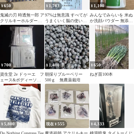
650
1,783
1,100
¥
¥
¥
鬼滅の刃 時透無一郎 ア
97%は無意識 すべてが
みんなでみらいを 米ぬ
クリルキーホルダー
うまくいく脳の使い方
か洗顔パウダー 無添加
Joyfull
（単行本（ソフトカバ
洗顔料 70g
ー））
700
1,400
650
¥
¥
¥
資生堂 2e ドゥーエ フ
朝採りブルーベリー
ねぎ苗100本
ェース&ボディーソー
500ｇ 無農薬栽培
プ 20個 サンプル
5,800
555
4,333
¥
現在 ¥
¥
Do Nothing Congress Tee
魔道祖師 アクリルキー
桃源暗鬼 タイトーくじ