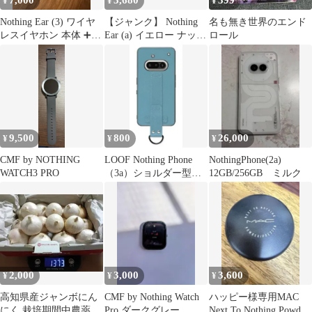
7,000
3,680
399
¥
¥
¥
Nothing Ear (3) ワイヤ
【ジャンク】 Nothing
名も無き世界のエンド
レスイヤホン 本体 ➕右
Ear (a) イエロー ナッシ
ロール
耳
ング イヤホン
9,500
800
26,000
¥
¥
¥
CMF by NOTHING
LOOF Nothing Phone
NothingPhone(2a)
WATCH3 PRO
（3a）ショルダー型ス
12GB/256GB ミルク
マホケース
2,000
3,000
3,600
¥
¥
¥
高知県産ジャンボにん
CMF by Nothing Watch
ハッピー様専用MAC
にく 栽培期間中農薬不
Pro ダークグレー
Next To Nothing Powder