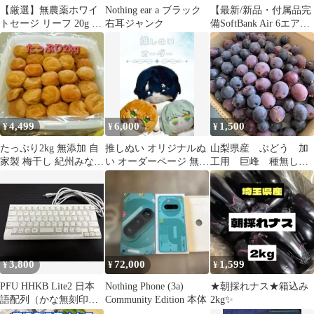
【厳選】無農薬ホワイ
Nothing ear a ブラック
【最新/新品・付属品完
トセージ リーフ 20g カ
右耳ジャンク
備SoftBank Air 6エアー
リフォルニア浄化/ヒー
ターミナル6 残債無
リング
4,499
6,000
1,500
¥
¥
¥
たっぷり2kg 無添加 自
推しぬい オリジナルぬ
山梨県産 ぶどう 加
家製 梅干し 紀州みなべ
い オーダーページ 無属
工用 巨峰 種無し
の南高梅
性 ぬい
箱込み1.1キロ
3,800
72,000
1,599
¥
¥
¥
PFU HHKB Lite2 日本
Nothing Phone (3a)
★朝採れナス★箱込み
語配列（かな無刻印）
Community Edition 本体
2kg✨
KUH0010