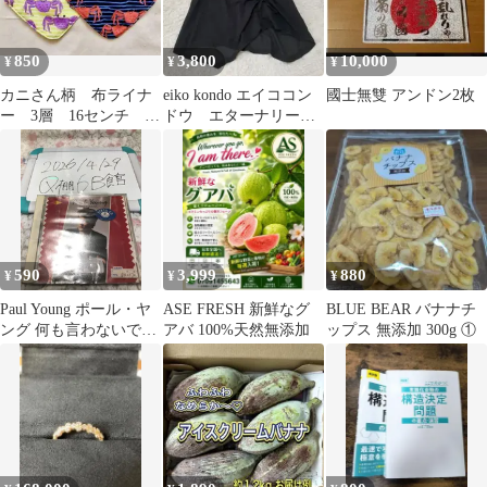
850
3,800
10,000
¥
¥
¥
カニさん柄 布ライナ
eiko kondo エイココン
國士無雙 アンドン2枚
ー 3層 16センチ 無
ドウ エターナリーブ
添加 オーガニックコ
レイズ ノースリー
ットン
ブ タグ無
590
3,999
880
¥
¥
¥
Paul Young ポール・ヤ
ASE FRESH 新鮮なグ
BLUE BEAR バナナチ
ング 何も言わないで
アバ 100%天然無添加
ップス 無添加 300g ①
NO PARLEZ