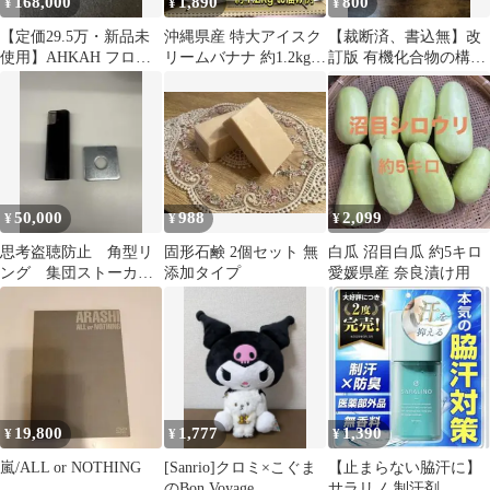
168,000
1,890
800
¥
¥
¥
【定価29.5万・新品未
沖縄県産 特大アイスク
【裁断済、書込無】改
使用】AHKAH フロー
リームバナナ 約1.2kg｜
訂版 有機化合物の構造
レントリング 10号（無
希少 国産バナナ 農薬不
決定問題の要点・演習
刻印）
使用
50,000
988
2,099
¥
¥
¥
思考盗聴防止 角型リ
固形石鹸 2個セット 無
白瓜 沼目白瓜 約5キロ
ング 集団ストーカー
添加タイプ
愛媛県産 奈良漬け用
対策
19,800
1,777
1,390
¥
¥
¥
嵐/ALL or NOTHING
[Sanrio]クロミ×こぐま
【止まらない脇汗に】
のBon Voyage
サラリノ 制汗剤