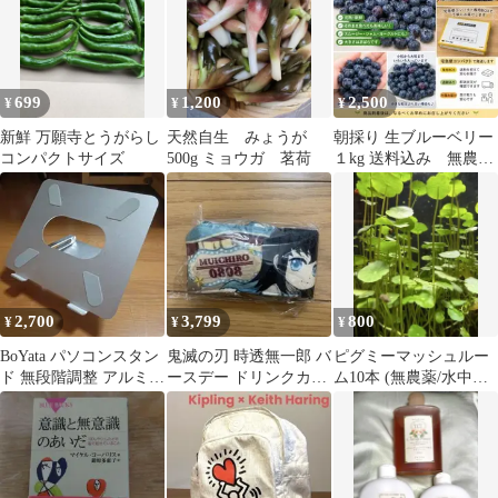
699
1,200
2,500
¥
¥
¥
新鮮 万願寺とうがらし
天然自生 みょうが
朝採り 生ブルーベリー
コンパクトサイズ
500g ミョウガ 茗荷
１kg 送料込み 無農
薬 宅急便コンパク
ト 常温
2,700
3,799
800
¥
¥
¥
BoYata パソコンスタン
鬼滅の刃 時透無一郎 バ
ピグミーマッシュルー
ド 無段階調整 アルミニ
ースデー ドリンクカッ
ム10本 (無農薬/水中葉)
ウム合金 17インチ以下
プホルダー 2026 誕生祭
【ランナー付き】