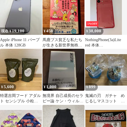
ルダー
まとめ売り
5%OFF
19,100
450
38,000
現在 ¥
¥
¥
Apple iPhone 11 パープ
馬鹿ブス貧乏な私たち
NothingPhone(3a)Lite
ル 本体 128GB
が生きる新世界無秩序
red 本体
の愛と性
+128GBmicroSD
5,600
1,000
899
¥
¥
¥
特選吉岡フード アダル
無境界 自己成長のセラ
鬼滅の刃 ガチャ め
ト センシブル 小粒
ピー論 ケン・ウィルバ
じるしマスコット 無
1kg×2袋セット
ー
一郎2個セット