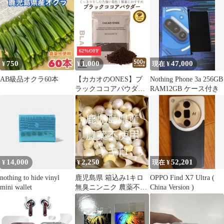
62%OFF
750
1,000
47,000
¥
¥
現在 ¥
AB級品オクラ60本
【カカオのONES】ブ
Nothing Phone 3a 256GB
ラックココアパウダー
RAM12GB ケース付き
500g ブラック ピュアコ
コア 砂糖不使用 無添加
香料不使用 パウダー カ
カオポリフェノール ポ
リフェノール 大容量 ガ
トーショコラ お菓子 送
料無料
14,000
2,250
52,201
¥
¥
現在 ¥
nothing to hide vinyl
鹿児島県 箱込み1キロ
OPPO Find X7 Ultra (
mini wallet
無臭ニンニク 農薬不使
China Version )
用 無肥料 食用&タ
ネ用 No.3