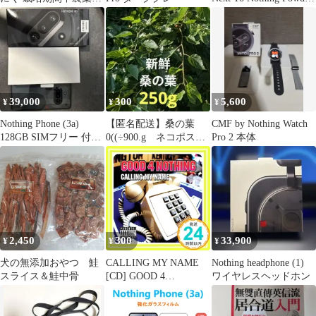
使用
MEDIUM
39,000
300
5,600
¥
¥
¥
Nothing Phone (3a)
【匿名配送】桑の葉
CMF by Nothing Watch
128GB SIMフリー 付属
0((÷900.g ネコポス箱
Pro 2 本体
品完備
いっぱい
2,450
300
33,900
¥
¥
¥
犬の無添加おやつ 鮭
CALLING MY NAME
Nothing headphone (1)
スライス＆鮭中骨
[CD] GOOD 4
ワイヤレスヘッドホン
NOTHING_02