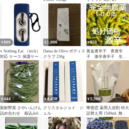
800
1,000
850
¥
¥
¥
⭐︎ Nothing Ear （stick）
Dama de Olivo ボディス
黄金唐辛子 青唐辛
対応 ケース 保護ケース
クラブ 230g
子 激辛唐辛子 生唐
ブルー
辛子 ８月９日１７時
収穫
444
4,450
5,500
¥
¥
¥
新鮮野菜 さやいんげん
クリスタルジョイ ジ
華密恋 薬用入浴剤 特大
詰め合わせ 箱込み600
ェル
詰替え用 1500mL 無添
グラム 規格外いんげ
加 オーガニック
ん