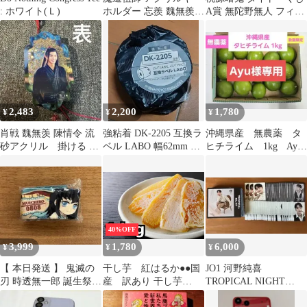
: ホワイト(Ｌ)
ホルダー 忘羨 魏無羨
A賞 無陀野無人 フィギ
藍忘機
ュア
2,483
2,200
1,780
¥
¥
¥
肖戦 魏無羡 陳情令 流
強粘着 DK-2205 互換ラ
沖縄県産 無農薬 タ
砂アクリル 掛ける ❣️
ベル LABO 幅62mm 無
ヒチライム 1kg Ayu
0809
定長 10ロール
様専用
40%OFF
3,999
1,780
6,000
¥
¥
¥
【 本日発送 】 鬼滅の
干し芋 紅はるか●●国
JO1 河野純喜
刃 時透無一郎 誕生祭
産 訳あり 干し芋
TROPICAL NIGHT
2026 ドリンクカップホ
1kg 熟成干し芋
BOX（CD無）トレカ