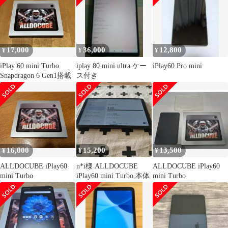
材】 用 iPlay60 mini Pro
タブレット フィルム 硬
度9H 用 アイプレイ60
ミニ turbo 保護フィル
ム 耐衝撃 用 0
17,000
36,000
12,800
¥
¥
¥
iPlay 60 mini Turbo
iplay 80 mini ultra ケー
iPlay60 Pro mini
Snapdragon 6 Gen1搭載
ス付き
16,000
15,200
13,500
¥
¥
¥
ALLDOCUBE iPlay60
n*i様 ALLDOCUBE
ALLDOCUBE iPlay60
mini Turbo
iPlay60 mini Turbo 本体
mini Turbo