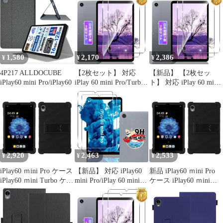
ス (グレー)
Pro 専用 ケース タブレ
軽量型 横開き 衝撃吸収
ットケース クリア 耐衝
撃 TPU素材 黄変防止
落下防止 滑り止め 軽量
擦り傷防止 iplay60mini
turbo
1,580
2,170
2,386
¥
¥
¥
4P217 ALLDOCUBE
【2枚セット】 対応
【新品】 【2枚セッ
iPlay60 mini Pro/iPlay60
iPlay 60 mini Pro/Turbo
ト】 対応 iPlay 60 mini
ガラスフィルム 2枚
Pro/Turbo ガラスフィル
【日本製素材旭硝子
ム 2枚 【日本製素材旭
製】 対応 Alldocube
硝子製】 対応
iPlay60mini Pro 8.4イン
Alldocube iPlay60mini
チ タブレット フィルム
Pro 8.4インチ タブレッ
強化ガラス 液晶 保...
ト フィルム 強化ガラス
（サイズ: ‎対応 iP
液晶 保護フィルム ケー
2,920
2,463
2,533
¥
¥
¥
iPlay60 ｍini Pro ケース
【新品】 対応 iPlay60
新品 iPlay60 ｍini Pro
iPlay60 ｍini Turbo ケー
mini Pro/iPlay 60 mini
ケース iPlay60 ｍini
ス iPlay60ｍini
Turbo ガラスフィルム
Turbo ケース iPlay60ｍ
Pro/iPlay60ｍini Turbo
保護フィルム 【2枚セ
ini Pro/iPlay60ｍini
カバー【Trocent】
ット 日本旭硝子製】 対
Turbo カバー
ALLDOCUBE 8.4イン
応 Alldocube
【Trocent】