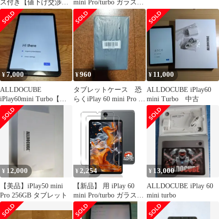
ス付き【値下げ交渉大
mini Pro/turbo ガラスフ
歓迎！】
ィルム 8.4インチ ２枚
【国産AGC旭硝子素
材】 用 iPlay60 mini Pro
タブレット フィルム 硬
度9H 用 アイプレイ60
ミニ turbo 保護フィル
ム 耐衝撃 用 アイ
7,000
960
11,000
¥
¥
¥
ALLDOCUBE
タブレットケース 恐
ALLDOCUBE iPlay60
iPlay60mini Turbo【動
らくiPlay 60 mini Pro /
mini Turbo 中古
作良好・傷や欠け有】
Turbo用
12,000
2,254
13,000
¥
¥
¥
【美品】iPlay50 mini
【新品】 用 iPlay 60
ALLDOCUBE iPlay 60
Pro 256GB タブレット
mini Pro/turbo ガラスフ
mini turbo
ィルム 8.4インチ ２枚
【国産AGC旭硝子素