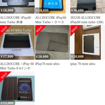
18,000
14,999
16,600
¥
¥
¥
ALLDOCUBE iPlay60
ALLDOCUBE iPlay60
265230 ALLDOCUBE
mini Turbo 本体
Mini Turbo + ケース
iPlay60 mini turbo 128G
17,000
20,000
28,000
¥
¥
¥
ALLDOCUBE / iPlay 60
iPlay70 mini ultra
iplay 70 mini ultra
Mini Turbo 8.4インチ
15,000
¥