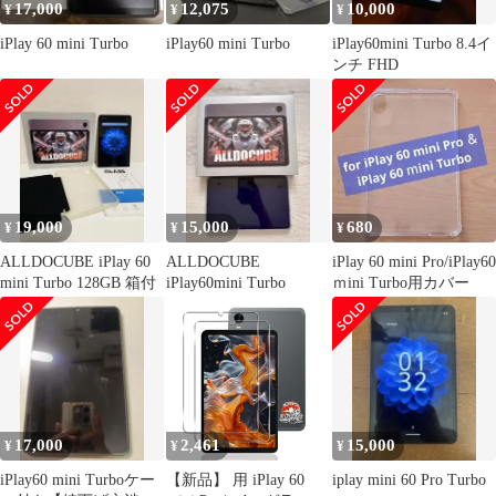
17,000
12,075
10,000
¥
¥
¥
iPlay 60 mini Turbo
iPlay60 mini Turbo
iPlay60mini Turbo 8.4イ
ンチ FHD
19,000
15,000
680
¥
¥
¥
ALLDOCUBE iPlay 60
ALLDOCUBE
iPlay 60 mini Pro/iPlay60
mini Turbo 128GB 箱付
iPlay60mini Turbo
ｍini Turbo用カバー
17,000
2,461
15,000
¥
¥
¥
iPlay60 mini Turboケー
【新品】 用 iPlay 60
iplay mini 60 Pro Turbo