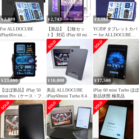
チ タブレットケース ソ
iPlay60miniPro/iPlay
ALLDOCUBE 8.4イン
フトTPU 調節可能なス
60miniTurbo 8.4インチ
チ タブレットケース ソ
タ
タブ
フトTPU 調節可能
2,899
2,743
3,188
¥
¥
¥
For ALLDOCUBE
【新品】 【2枚セッ
YCJDP タブレットカバ
iPlay60ｍini
ト】 対応 iPlay 60 mini
ー for ALLDOCUBE
Turbo/60mini Pro ケー
Pro/Turbo ガラスフィル
iPlay60ｍini
ス 保護ケース
ム 2枚 【日本製素材旭
Turbo/iPlay60 mini Pro
【BAOLINTX】スタン
硝子製】 対応
ケース 8.4インチ 360°
ド機能 角度調整 高級
Alldocube iPlay60mini
全面保護 スタンド機能
PU レザー 擦り傷防止
Pro 8.4インチ タブレッ
多視角調整 ペンホルダ
磁気吸着 全面保護型 保
ト フィルム 強化ガラス
ー付き 磁気吸引 擦り傷
護ケース ALLDOCUBE
液晶 保護フィルム ケー
防止 持ち運びに便利な
23,000
16,000
17,500
¥
¥
¥
iPlay60ｍini Tu
0
ハンドスト
【ほぼ新品】iPlay 50
美品 ALLDOCUBE
iPlay 60 mini Turbo ほぼ
mini Pro（ケース・フィ
iPlay60mini Turbo 8.4イ
新品状態 極美品
ルム付）
ンチ 128GB 付属品完備
【C6067-60】