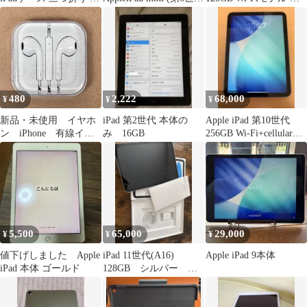
タンド機能
代) ￼256GB
体
480
2,222
68,000
¥
¥
¥
新品・未使用 イヤホ
iPad 第2世代 本体の
Apple iPad 第10世代
ン iPhone 有線イヤ
み 16GB
256GB Wi-Fi+cellularモ
ホン 重低音 クリア
デル
通話 Bluetooth 不要
3.5mm マイク付き
軽量 イヤフォン 通
話可能 音量調整
iPhone/ iPad/ Android 対
応 メンズ レディース
5,500
65,000
29,000
¥
¥
¥
（純正品質）
値下げしました Apple
iPad 11世代(A16)
Apple iPad 9本体
iPad 本体 ゴールド
128GB シルバー バ
ッテリー100%