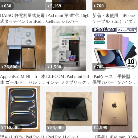
650
5,169
760
¥
¥
¥
DAISO 静電容量式充電
iPad mini 第4世代 16gb
新品・未使用 iPhone
式タッチペン for iPad
Cellular シルバー
ケーブル（1m）アダプ
本体
ター セット
Lightning ライトニン
グ 急速充電器 超高
耐久 電源アダプタ
ー アイフォン充電
器 高速充電器
iPhone/ iPad/ AirPods/
26,800
1,500
786
¥
¥
¥
MacBook 対応（純正品
質）
Apple iPad MINI 5 本
ELECOM iPad mini 8.3
iPadケース 手帳型
体 ゴールド セルラー
インチ ファブリックケ
保護カバー 9.7イン
モデル
ース
チ 第6世代 第5世
代 Air1/2 2018 /
2017 軽量 持ち運
び PUレザー
Apple アイパッド シ
ンプル おしゃれ か
わいい 韓国 ブラッ
110,000
85,000
4,999
¥
¥
¥
ク ピンクゴールド
ラベンダー パープ
訳あり100% iPad Pro 11
iPad Pro 11インチ
《美品》iPad mini 3 Wi-