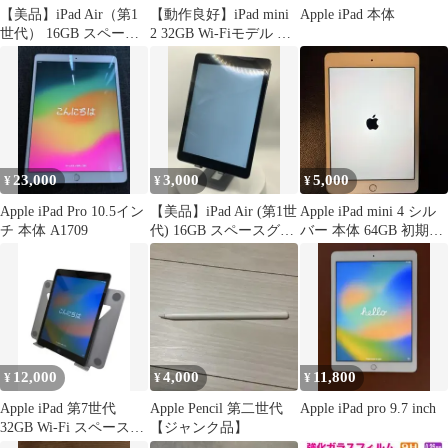
【美品】iPad Air（第1
【動作良好】iPad mini
Apple iPad 本体
世代） 16GB スペース
2 32GB Wi-Fiモデル シ
グレイ/818295
ルバー
23,000
3,000
5,000
¥
¥
¥
Apple iPad Pro 10.5イン
【美品】iPad Air (第1世
Apple iPad mini 4 シル
チ 本体 A1709
代) 16GB スペースグレ
バー 本体 64GB 初期化
イ /943188
済
12,000
4,000
11,800
¥
¥
¥
Apple iPad 第7世代
Apple Pencil 第二世代
Apple iPad pro 9.7 inch
32GB Wi-Fi スペースグ
【ジャンク品】
レイ