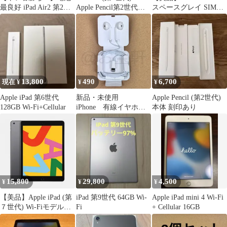
最良好 iPad Air2 第2世
Apple Pencil第2世代セ
スペースグレイ SIMフ
代 32GB au
ット
リー /458080
13,800
490
6,700
現在 ¥
¥
¥
Apple iPad 第6世代
新品・未使用
Apple Pencil (第2世代)
128GB Wi-Fi+Cellular
iPhone 有線イヤホ
本体 刻印あり
ン 重低音 クリア通
話 Bluetooth 不要
Lightning ライトニン
グ マイク付き イヤ
フォン 通話可能 音
量調整 iPhone/ iPad/
MacBook 対応 メンズ
15,800
29,800
4,500
¥
¥
¥
レディース （純正品
質）
【美品】Apple iPad (第
iPad 第9世代 64GB Wi-
Apple iPad mini 4 Wi-Fi
７世代) Wi-Fiモデル
Fi￼
+ Cellular 16GB
32GB スペースグレー
10.2インチ バッテリー