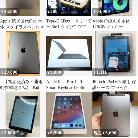
46,000
300
64,000
¥
¥
¥
Apple 第10世代iPad 本
Type-C SDカードリーダ
Apple iPad A16 本体
体 スタイラスペン付き
ー 3in1 タイプC OTG対
128GB イエロー
応 USB-A microSD
iPhone16 iPhone15 iPad
Android Galaxy Pixel
MacBook 写真 動画 高
速転送 直接保存 データ
移行 カードリーダー
19,800
9,000
1,111
¥
¥
¥
÷ 【初期化済み・通電
Apple iPad Pro 12.9
JETech iPad 6/5 専用 保
動作確認済み】 iPad 第
Smart Keyboard Folio
護ケース ブラック
8世代 【スマホ】
【10】
3,000
6,500
3,600
¥
¥
現在 ¥