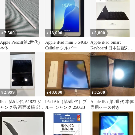
7,500
18,000
5,800
¥
¥
¥
Apple Pencil(第2世代)
Apple iPad mini 5 64GB
Apple iPad Smart
本体
Cellular シルバー
Keyboard 日本語配列
A1829
2,999
48,000
3,500
¥
¥
¥
iPad 第5世代 A1823 ジ
iPad Air（第5世代）ブ
Apple iPad第2世代 本体
ャンク品 画面破損 部品
ルー ジャンク 256GB
専用ケース付き
取り用