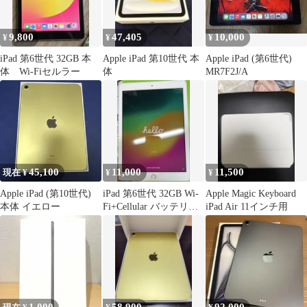
9,800
47,405
10,000
¥
¥
¥
iPad 第6世代 32GB 本
Apple iPad 第10世代 本
Apple iPad (第6世代)
体 Wi-Fiセルラー
体
MR7F2J/A
45,100
11,000
11,500
現在 ¥
¥
¥
Apple iPad (第10世代)
iPad 第6世代 32GB Wi-
Apple Magic Keyboard
本体 イエロー
Fi+Cellular バッテリー
iPad Air 11インチ用
97%