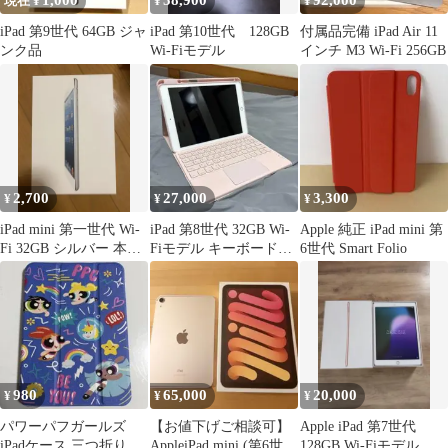
1,000
58,900
92,000
現在 ¥
¥
¥
iPad 第9世代 64GB ジャ
iPad 第10世代 128GB
付属品完備 iPad Air 11
ンク品
Wi-Fiモデル
インチ M3 Wi-Fi 256GB
2,700
27,000
3,300
¥
¥
¥
iPad mini 第一世代 Wi-
iPad 第8世代 32GB Wi-
Apple 純正 iPad mini 第
Fi 32GB シルバー 本体
Fiモデル キーボードケ
6世代 Smart Folio
のみ
ース付き
980
65,000
20,000
¥
¥
¥
パワーパフガールズ
【お値下げご相談可】
Apple iPad 第7世代
iPadケース 三つ折り ス
AppleiPad mini (第6世
128GB Wi-Fiモデル 本