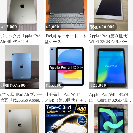
17,000
2,000
20,000
¥
¥
現在 ¥
ジャンク品 Apple iPad
iPad用 キーボード一体
Apple iPad (第８世代)
Air 4世代 64GB
型ケース
Wi-Fi 32GB シルバー
67,200
55,000
22,000
現在 ¥
¥
¥
に*ん様 iPad Airブルー
【美品】 iPad Wi-Fi
Apple iPad 第8世代Wi-
第五世代256Gb Apple
64GB（第10世代）＋
Fi + Cellular 32GB 傷な
Pencil付
Apple Pencil
し