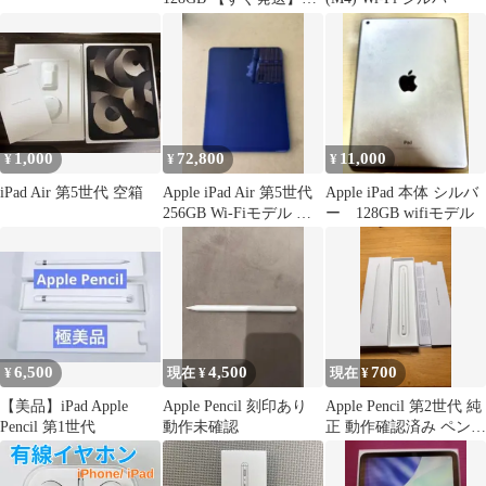
【付属品】
1,000
72,800
11,000
¥
¥
¥
iPad Air 第5世代 空箱
Apple iPad Air 第5世代
Apple iPad 本体 シルバ
256GB Wi-Fiモデル 本
ー 128GB wifiモデル
体
6,500
4,500
700
¥
現在 ¥
現在 ¥
【美品】iPad Apple
Apple Pencil 刻印あり
Apple Pencil 第2世代 純
Pencil 第1世代
動作未確認
正 動作確認済み ペン先
新品交換済み