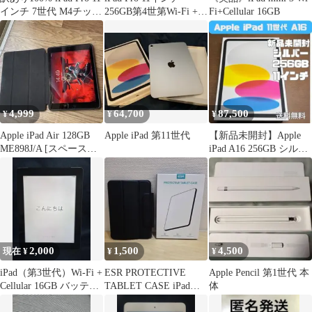
ル ネイビー 黒 紫
インチ 7世代 M4チップ
256GB第4世第Wi-Fi +
Fi+Cellular 16GB
256GB
Cellular
4,999
64,700
87,500
¥
¥
¥
Apple iPad Air 128GB
Apple iPad 第11世代
【新品未開封】Apple
ME898J/A [スペースグ
iPad A16 256GB シルバ
レイ]
ー Wi-Fi
2,000
1,500
4,500
現在 ¥
¥
¥
iPad（第3世代）Wi-Fi +
ESR PROTECTIVE
Apple Pencil 第1世代 本
Cellular 16GB バッテリ
TABLET CASE iPad
体
ー懸念
mini