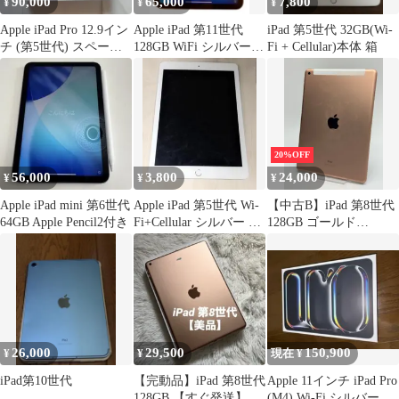
90,000
65,000
7,800
¥
¥
¥
Apple iPad Pro 12.9イン
Apple iPad 第11世代
iPad 第5世代 32GB(Wi-
チ (第5世代) スペース
128GB WiFi シルバー
Fi + Cellular)本体 箱
グレー M1
美品
20%OFF
56,000
3,800
24,000
¥
¥
¥
Apple iPad mini 第6世代
Apple iPad 第5世代 Wi-
【中古B】iPad 第8世代
64GB Apple Pencil2付き
Fi+Cellular シルバー ジ
128GB ゴールド
ャンク
wifi+Cellular バッテリ
ー【83%】 SIMフリー
白ロム
26,000
29,500
150,900
¥
¥
現在 ¥
iPad第10世代
【完動品】iPad 第8世代
Apple 11インチ iPad Pro
128GB 【すぐ発送】
(M4) Wi-Fi シルバー