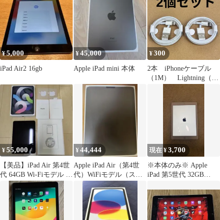
80%以上
5,000
45,000
300
¥
¥
¥
iPad Air2 16gb
Apple iPad mini 本体
2本 iPhoneケーブル
（1M） Lightning（ラ
イトニング）充電ケー
ブル データ転送 携
帯 充電器 データ同
期 ライトニングケー
ブル USB アイフォ
ン iPhone/ iPad/
AirPods Pro対応（純正
55,000
44,444
3,700
¥
¥
現在 ¥
品質）
​【美品】iPad Air 第4世
Apple iPad Air（第4世
※本体のみ※ Apple
代 64GB Wi-Fiモデル ス
代）WiFiモデル（スペ
iPad 第5世代 32GB
ペースグレイ
ースグレイ）
MPG42J/A