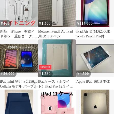
468
1,500
114,000
¥
¥
¥
新品 iPhone 有線イ
Metapen Pencil A8 iPad
iPad Air 11(M3)256GB
ヤホン 重低音 クリ
用 タッチペン
Wi-Fi Pencil Pro付
ア通話 Bluetooth 不
要 Lightning ライト
ニング ステレオイヤ
フォン マイク付き
イヤフォン 通話可
能 軽量 音量調整
10%OFF
iPhone/ iPad/ Mac 対
56,000
1,530
4,500
¥
¥
¥
応 メンズ レディース
（純正品質）
iPad mini 第6世代 256gb
iPadケース（ホワイ
Apple iPad 16GB 本体
Cellularモデル パープル
ト）iPad Pro 12.9 イン
チ 第6/5/4世代