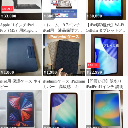
5%OFF
33,000
880
30,000
¥
¥
¥
Apple 11インチiPad
エレコム 9.7インチ
【iPad第9世代】Wi-Fi
Pro（M5）用Magic
iPad用 液晶保護フィ
Cellularタブレット64GB
Keyboard 黒
ルム ペーパーライ
※付属品有り
ク 反射防止
8%OFF
1,000
1,980
22,999
¥
¥
¥
iPad用 保護ケース ネイ
iPadminiケース iPadmini
【即買い◎】訳あり
ビー
カバー 高級感 キャ
iPadPro11インチ 説明必
ンバス調 レザー調
読
ipadmini5/4/3/2/1通用 落
下防止