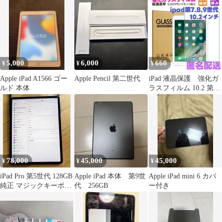
5,000
6,000
660
¥
¥
¥
Apple iPad A1566 ゴー
Apple Pencil 第二世代
iPad 液晶保護 強化ガ
ルド 本体
ラスフィルム 10.2 第
7/8/9世代匿名配送
78,000
45,000
45,000
¥
¥
¥
iPad Pro 第5世代 128GB
Apple iPad 本体 第9世
Apple iPad mini 6 カバ
純正 マジックキーボー
代 256GB
ー付き
ド付き