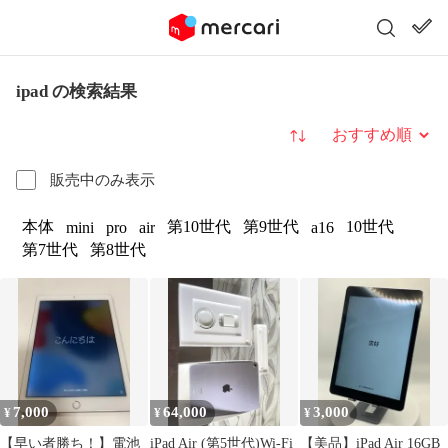
ipad の検索結果
並び替え
販売中のみ表示
本体
第10世代
第9世代
10世代
mini
pro
air
a16
第7世代
第8世代
7,000
64,000
3,000
¥
¥
¥
【早い者勝ち！】電池
iPad Air (第5世代)Wi-Fi
【美品】iPad Air 16GB