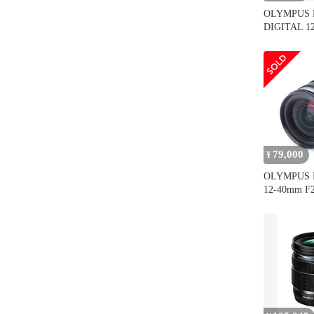
OLYMPUS 
DIGITAL 1
Pro
79,000
¥
OLYMPUS 
12-40mm F2
品 _GP0002