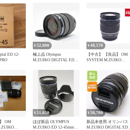
12-45mm F4.0 PRO 標準
ズームレンズ 防塵防滴
小型軽量
52,800
48,570
¥
¥
ital ED 12-
極上品 Olympus
【中古】 【良品】 OM
 PRO
M.ZUIKO DIGITAL ED
SYSTEM M.ZUIKO
12-40㎜ f2.8pro つ０４
DIGITAL ED 12-45mm
F4.0 PRO
51,650
58,700
¥
¥
】 OM
ほぼ新品 OLYMPUS
新品未使用 オリンパス
.ZUIKO
M.ZUIKO ED 12-45mm
M.ZUIKO DIGITAL ED