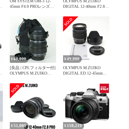
OM SYSTEM OM-3 12-
OLYMPUS M.ZUIKO
45mm F4.0 PROレンズキ
DIGITAL 12-40mm F2.8
ット シルバー ミラーレ
PRO
ス一眼デジタルカメラ
OM3L1245KSLV
60,000
49,800
¥
¥
[良品 | CPLフィルター付]
OLYMPUS M.ZUIKO
OLYMPUS M.ZUIKO
DIGITAL ED 12-45mm
イ
DIGITAL ED 12-40mm
F4.0 PRO 〔マイクロフォ
ズ
F2.8 PRO | マイクロフォ
ーサーズ マウント〕
ズ
ーサーズマウント
感
小
51,000
158,219
¥
¥