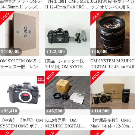
高性能カメラ・OM-5・
【持出1回】OM-5 Mark
JJC(KIWI)延長型アイカ
14-150mm II レンズキ
II 12-45mm F4.0 PRO キ
ップ オリンパス用 KE-
ット 新品・保証付き
ット
EP16
100,000
122,500
46,000
¥
¥
¥
OM SYSTEM OM-5 ミ
[美品 | シャッター数
OM SYSTEM M.ZUIKO
ラーレス一眼 レンズ
7,151回] OM SYSTEM
DIGITAL 12-45mm F4.0
キット ブラック
OM-5 Mark II ボディ ブ
ラック | マイクロフォ
ーサーズマウント
96,410
46,500
114,000
¥
¥
¥
【中古】 【美品】 OM
KL2様専用 OM
【付属品多数】 OM-5
SYSTEM OM-5 ボディ
M.ZUIKO DIGITAL
MarkⅡ本体 +12-50mm
ブラック
17mm F1.8 Ⅱ
レンズセット 元箱付