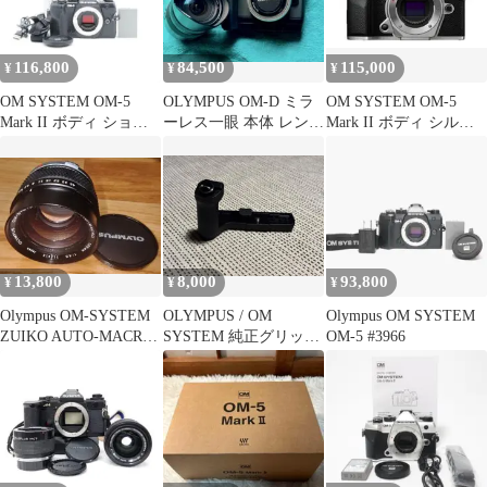
116,800
84,500
115,000
¥
¥
¥
OM SYSTEM OM-5
OLYMPUS OM-D ミラ
OM SYSTEM OM-5
Mark II ボディ ショッ
ーレス一眼 本体 レンズ
Mark II ボディ シルバ
ト数1,622回
x２本
ー 新品
13,800
8,000
93,800
¥
¥
¥
Olympus OM-SYSTEM
OLYMPUS / OM
Olympus OM SYSTEM
ZUIKO AUTO-MACRO
SYSTEM 純正グリップ
OM-5 #3966
135mm
ECG‑5 ほぼ未使用