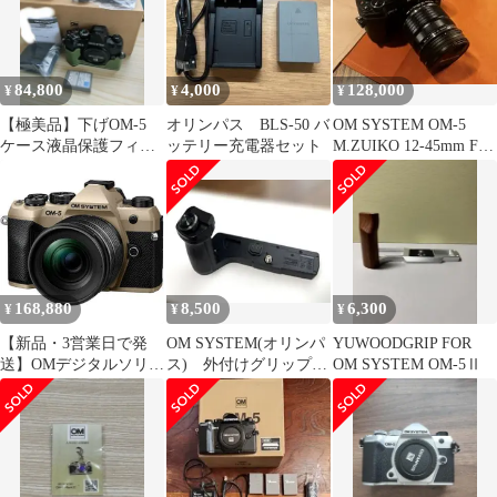
84,800
4,000
128,000
¥
¥
¥
【極美品】下げOM-5
オリンパス BLS-50 バ
OM SYSTEM OM-5
ケース液晶保護フィル
ッテリー充電器セット
M.ZUIKO 12-45mm F4
ム付き シャッター1022
PRO
回！
168,880
8,500
6,300
¥
¥
¥
【新品・3営業日で発
OM SYSTEM(オリンパ
YUWOODGRIP FOR
送】OMデジタルソリュ
ス) 外付けグリップ
OM SYSTEM OM-5Ⅱ
ーションズ
ECG-5
OM5MarkII12-
45mmBEG OM-5 Mark
II 12-45mm F4.0 PRO レ
ンズキット ミラーレス
一眼カメラ サンドベー