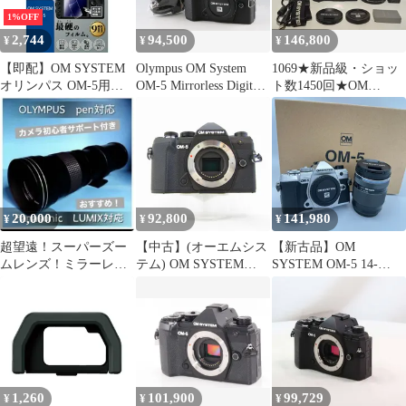
1%OFF
2,744
94,500
146,800
¥
¥
¥
【即配】OM SYSTEM
Olympus OM System
1069★新品級・ショッ
オリンパス OM-5用
OM-5 Mirrorless Digital
ト数1450回★OM
KLPK-OOM5 マスター
Camera #64215E3
SYSTEM OM-5 12-
G 液晶保護フィルム 極
45mm F4.0 PRO レンズ
(きわみ) ケンコー
キット ブラック
KENKO 【ネコポス便
送料無料】
20,000
92,800
141,980
¥
¥
¥
超望遠！スーパーズー
【中古】(オーエムシス
【新古品】OM
ムレンズ！ミラーレス
テム) OM SYSTEM
SYSTEM OM-5 14-
カメラ対応！遠くの被
OM-5 ボデイ ブラツク
150mm Ⅱ レンズキッ
写体を撮影する時に！
ト ミラーレス一眼カメ
ラ
1,260
101,900
99,729
¥
¥
¥