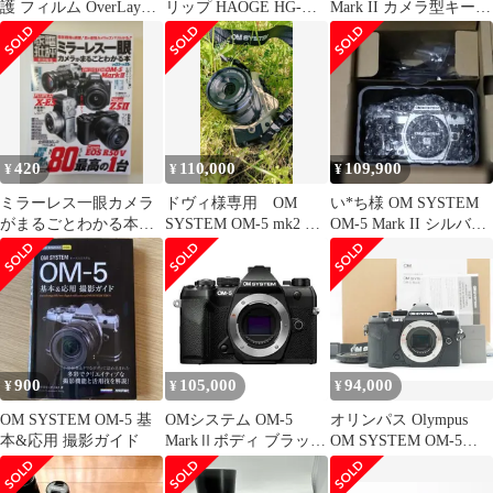
護 フィルム OverLay
リップ HAOGE HG-
Mark II カメラ型キーホ
Magic for オリンパス
EM5 III
ルダー
OM SYSTEM OM5 液晶
保護 傷修復 耐指紋 指
紋防止 コーティング
420
110,000
109,900
¥
¥
¥
ミラーレス一眼カメラ
ドヴィ様専用 OM
い*ち様 OM SYSTEM
がまるごとわかる本
SYSTEM OM-5 mk2 ミ
OM-5 Mark II シルバー
2025-2026
ラーレス一眼カメラ
ボディ【新品・
900
105,000
94,000
¥
¥
¥
OM SYSTEM OM-5 基
OMシステム OM-5
オリンパス Olympus
本&応用 撮影ガイド
MarkⅡボディ ブラック
OM SYSTEM OM-5
26年7月購入 保証書あ
Mark II Black 2075 Shots
り
元箱 [新品同様]