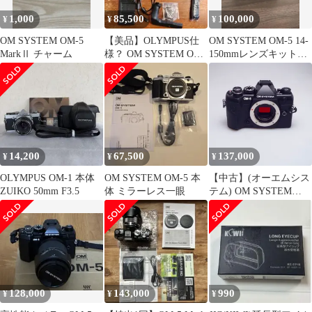
ジュ ズームレンズ
1,000
85,500
100,000
¥
¥
¥
OM SYSTEM OM-5
【美品】OLYMPUS仕
OM SYSTEM OM-5 14-
MarkⅡ チャーム
様？ OM SYSTEM OM-
150mmレンズキット
5+純正グリップ他
（M.ZUIKO）
14,200
67,500
137,000
¥
¥
¥
OLYMPUS OM-1 本体
OM SYSTEM OM-5 本
【中古】(オーエムシス
ZUIKO 50mm F3.5
体 ミラーレス一眼
テム) OM SYSTEM
OM-5 MARK II ボディ
ブラック
128,000
143,000
990
¥
¥
¥