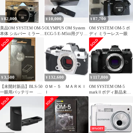
82,000
10,000
87,700
¥
¥
¥
美品OM SYSTEM OM-5
OLYMPUS OM System
OM SYSTEM OM-5 ボ
本体 シルバー ミラーレ
ECG-5 E-M5iii用グリッ
ディ ミラーレス一眼
ス一眼
プ
3,500
132,600
117,800
¥
¥
¥
【未開封新品】BLS-50
ＯＭ－５ ＭＡＲＫＩ
OM SYSTEM OM-5
一眼用バッテリー オ
Ｉ
markⅡボディ新品未使
リンパス
用メーカー保証
10%OFF