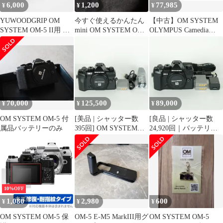
6,000
1,200
77,985
¥
¥
¥
YUWOODGRIP OM
今すぐ使えるかんたん
【中古】OM SYSTEM
SYSTEM OM-5 II用 グ
mini OM SYSTEM OM-
OLYMPUS Camedia
リップ
5 基本&応用撮影ガイド
D630 5MP デジタルカ
メラ 光学ズーム3倍
70,000
125,500
89,000
¥
¥
¥
OM SYSTEM OM-5 付
[美品 | シャッター数
[良品 | シャッター数
属品バッテリーのみ
395回] OM SYSTEM
24,920回｜バッテリー2
OM-5 Mark II ボディ ブ
個付] OM SYSTEM
ラック | マイクロフォ
OM-5 [ボディ ブラッ
ーサーズマウント
ク] | マイクロフォーサ
ーズマウント
10%OFF
1,080
2,980
600
¥
¥
¥
OM SYSTEM OM-5 保
OM-5 E-M5 MarkIII用グ
OM SYSTEM OM-5