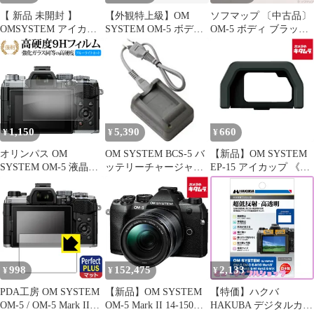
【 新品 未開封 】
【外観特上級】OM
ソフマップ 〔中古品〕
OMSYSTEM アイカッ
SYSTEM OM-5 ボディ
OM-5 ボディ ブラック
プ EP-15 未使用 送料無
ー ブラック
【348】
料
1,150
5,390
660
¥
¥
¥
オリンパス OM
OM SYSTEM BCS-5 バ
【新品】OM SYSTEM
SYSTEM OM-5 液晶保
ッテリーチャージャー
EP-15 アイカップ 《納
護 フィルム 強化ガラス
BCS5
期約１ヶ月》
と 同等の 高硬度9H ブ
ルーライトカット クリ
ア光沢タイプ 改訂版
998
152,475
2,133
¥
¥
¥
PDA工房 OM SYSTEM
【新品】OM SYSTEM
【特価】ハクバ
OM-5 / OM-5 Mark II対
OM-5 Mark II 14-150mm
HAKUBA デジタルカメ