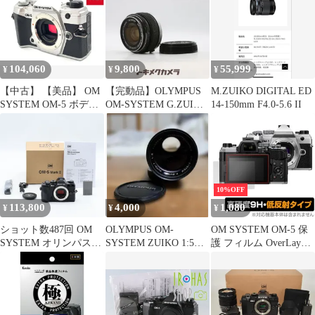
104,060
9,800
55,999
¥
¥
¥
【中古】 【美品】 OM
【完動品】OLYMPUS
M.ZUIKO DIGITAL ED
SYSTEM OM-5 ボディ
OM-SYSTEM G.ZUIKO
14-150mm F4.0-5.6 II
シルバー
AUTO-W 28mm F3.5 動
作確認済み
10%OFF
113,800
4,000
1,080
¥
¥
¥
ショット数487回 OM
OLYMPUS OM-
OM SYSTEM OM-5 保
SYSTEM オリンパス
SYSTEM ZUIKO 1:5
護 フィルム OverLay
OM-5 Mark II ボディ ブ
f=200mm 現状品!
9H Plus for オリンパス
ラック #5064
OM SYSTEM OM5 9H
高硬度 反射防止 ミラー
レス一眼カメラ