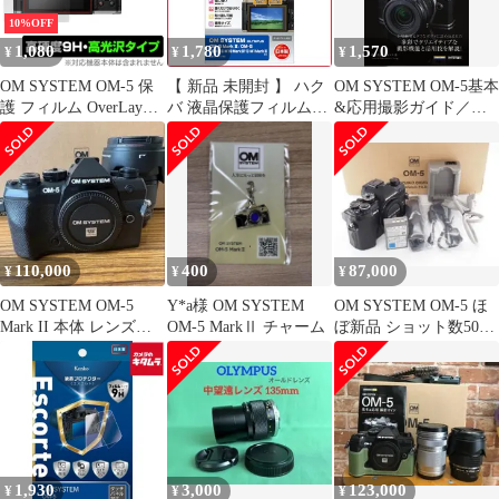
10%OFF
1,080
1,780
1,570
¥
¥
¥
OM SYSTEM OM-5 保
【 新品 未開封 】 ハク
OM SYSTEM OM-5基本
護 フィルム OverLay
バ 液晶保護フィルム
&応用撮影ガイド／中
9H Brilliant for オリン
(OM SYSTEM OM-5
村貴史
パス OM SYSTEM OM5
Mark II/OM-
9H 高硬度 透明 高光沢
5/OLYMPUS OM-D E-
ミラーレス一眼カメラ
M10 Mark IV/E-M1
Mark III 専用) DGF3-
OOM5M2 未使用 送料
無料
110,000
400
87,000
¥
¥
¥
OM SYSTEM OM-5
Y*a様 OM SYSTEM
OM SYSTEM OM-5 ほ
Mark II 本体 レンズキ
OM-5 MarkⅡ チャーム
ぼ新品 ショット数500
ット
以下
1,930
3,000
123,000
¥
¥
¥