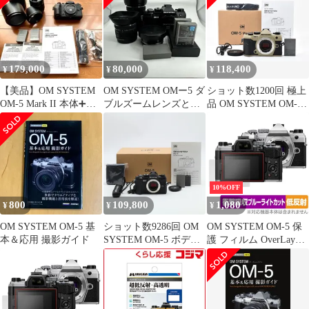
#Z6015A
179,000
80,000
118,400
¥
¥
¥
【美品】OM SYSTEM
OM SYSTEM OMー5 ダ
ショット数1200回 極上
OM-5 Mark II 本体➕レ
ブルズームレンズとワ
品 OM SYSTEM OM-5
ンズ2個
イコンセット
Mark II ボディ サンド
ベージュ 元箱付き
ARYM5767#1218
10%OFF
800
109,800
1,080
¥
¥
¥
OM SYSTEM OM-5 基
ショット数9286回 OM
OM SYSTEM OM-5 保
本＆応用 撮影ガイド
SYSTEM OM-5 ボディ
護 フィルム OverLay
ー ブラック #5213
Absorber 低反射 for オ
リンパス OM SYSTEM
OM5 衝撃吸収 反射防
止 ブルーライトカット
抗菌