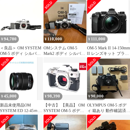
応 PerfectShield Plus 保
II レンズキット ブラッ
ラ液晶保護フィルムIII
護 フィルム 反射低減
ク オリンパス ミラーレ
OM SYSTEM OM-
防指紋 日本製
ス一眼カメラ マイクロ
5|OM-D E-M10
フォーサーズ
MarkIV|E-M5 MarkIII|E-
M1 MarkIII|E-M1X 専用
DGF3-OOM5 液晶ガー
ド 画面保護 全光線透過
94,780
110,000
111,000
¥
¥
¥
率9
＜良品＞ OM SYSTEM
OMシステム OM-5
OM-5 Mark II 14-150mm
OM-5 ボディ シルバー
Mark2 ボディ シルバ
II レンズキット ブラッ
｜ミラーレス一眼カメ
ー 即購入OK
ク
ラ｜シャッター数1,450
枚｜外観美品級｜底部
打痕・小欠けあり
45,000
98,390
90,000
¥
¥
¥
新品未使用品OM
【中古】 【美品】 OM
OLYMPUS OM-5 ボデ
SYSTEM ED 12-45ｍｍ
SYSTEM OM-5 ボディ
ィ 箱あり 動作確認済
F4.0 PRO
シルバー
撮影枚数521枚！