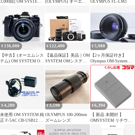
3,000回] OM SYSTEM
(OLYMPUS) オーエム
OLYMPUS FL-LM3
OM-5 [ボディ ブラッ
システム OM-5 Mark II
ク] | マイクロフォーサ
ブラック ミラーレス一
ーズマウント
眼カメラ シャッター回
数僅少
136,000
122,400
5,980
¥
¥
¥
【中古】(オーエムシス
【返品保証】美品｜OM
【2ヶ月保証付き】
テム) OM SYSTEM OM
SYSTEM OMシステム
Olympus OM-System
SYSTEM OM-5
OM-5 14-150mm II レン
Zuiko MC Auto-Macro
MARKII 14-150IIレンズ
ズキット デジタル一眼
50mm F3.5 OMマウント
キツト ブラツク
カメラ #C260610-02
マクロレンズ＃1723
4,280
3,590
6,394
¥
¥
¥
未使用 OM SYSTEM 純
OLYMPUS 100-200mm
【 新品 未開封 】
正 F-5AC CB-USB12 充
ズームレンズ
OMSYSTEM リチウム
電セット
イオン充電池 OM
BLS50 未使用 送料無料