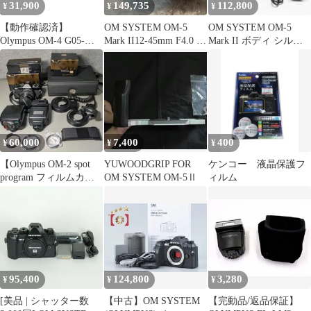
31,900
149,735
112,800
¥
¥
¥
【動作確認済】
OM SYSTEM OM-5
OM SYSTEM OM-5
Olympus OM-4 G05-
Mark II12-45mm F4.0 シ
Mark II ボディ シルバ
1114-101-5v
ルバー
ー
60,000
7,400
400
¥
¥
¥
【Olympus OM-2 spot
YUWOODGRIP FOR
ケンコー 液晶保護フ
program フィルムカメ
OM SYSTEM OM-5Ⅱ
ィルム
ラ6点セット】
95,400
124,800
3,280
¥
¥
¥
[美品 | シャッター数
【中古】OM SYSTEM
【完動品/返品保証】