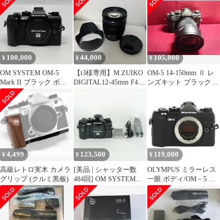
100,000
44,000
105,000
¥
¥
¥
OM SYSTEM OM-5
【t3様専用】M.ZUIKO
OM-5 14-150mm Ⅱ レ
Mark II ブラック ボデ
DIGITAL12-45mm F4.0
ンズキット ブラック
ィのみ
PRO
OM SYSTEM
4,499
123,500
119,000
¥
¥
¥
高級レトロ実木 カメラ
[美品 | シャッター数
OLYMPUS ミラーレス
グリップ (クルミ黒板)
484回] OM SYSTEM
一眼 ボディ/OM－5 OM
OM-5 Mark II ボディ ブ
SYSTEM OM-5 Bラン
ラック | マイクロフォ
ク 18
ーサーズマウント