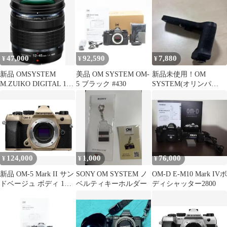
付
47,000
92,590
7,880
¥
¥
¥
新品 OMSYSTEM
美品 OM SYSTEM OM-
新品未使用！OM
M.ZUIKO DIGITAL 12-
5 ブラック #430
SYSTEM(オリンパ
45mm PRO
ス) 外付けグリップ
ECG-5
124,000
1,000
76,000
¥
¥
¥
新品 OM-5 Mark II サン
SONY OM SYSTEM ノ
OM-D E-M10 Mark IVボ
ドベージュ ボディ 1年
ベルティキーホルダー
ディシャッター2800
保証