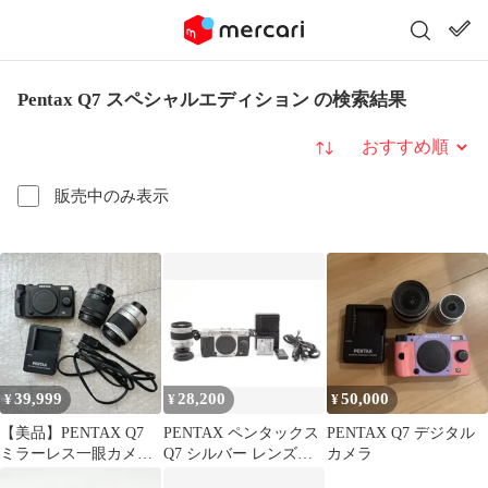
Pentax Q7 スペシャルエディション の検索結果
並び替え
販売中のみ表示
39,999
28,200
50,000
¥
¥
¥
【美品】PENTAX Q7
PENTAX ペンタックス
PENTAX Q7 デジタル
ミラーレス一眼カメラ
Q7 シルバー レンズキ
カメラ
レンズキット
ット