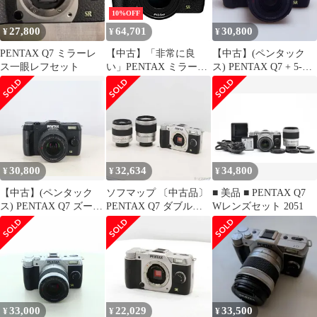
10%OFF
27,800
64,701
30,800
¥
¥
¥
PENTAX Q7 ミラーレ
【中古】「非常に良
【中古】(ペンタック
ス一眼レフセット
い」PENTAX ミラーレ
ス) PENTAX Q7 + 5-
ス一眼 Q7 ズームレン
15/F2.8-4.5 ED AL ズー
ズキット [標準ズーム
ムレンズキット ブラッ
02 STANDARD ZOOM]
ク
ブラック Q7 BLACK
ZOOM LENSKIT 10722
30,800
32,634
34,800
¥
¥
¥
【中古】(ペンタック
ソフマップ 〔中古品〕
■ 美品 ■ PENTAX Q7
ス) PENTAX Q7 ズーム
PENTAX Q7 ダブルズ
Wレンズセット 2051
レンズキット ブラック
ームキット シルバー
【262】
33,000
22,029
33,500
¥
¥
¥