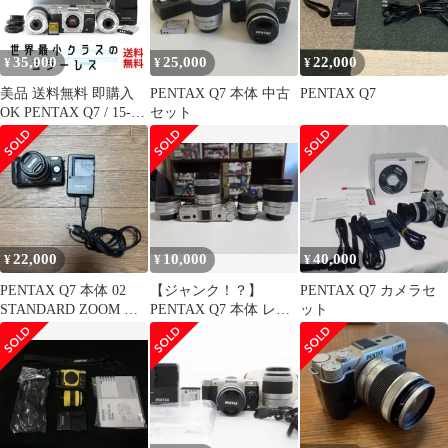
35,000
25,000
22,000
¥
¥
¥
美品 送料無料 即購入
PENTAX Q7 本体 中古
PENTAX Q7
OK PENTAX Q7 / 15-
セット
45mm F2.8 ED SMC / 5-
15mm F2.8-4.5 ED ALミ
ラーレス一眼デジタル
カメラ #B2409
22,000
10,000
40,000
¥
¥
¥
PENTAX Q7 本体 02
【ジャンク！？】
PENTAX Q7 カメラセ
STANDARD ZOOM レ
PENTAX Q7 本体 レン
ット
ンズセット
ズ4本セット