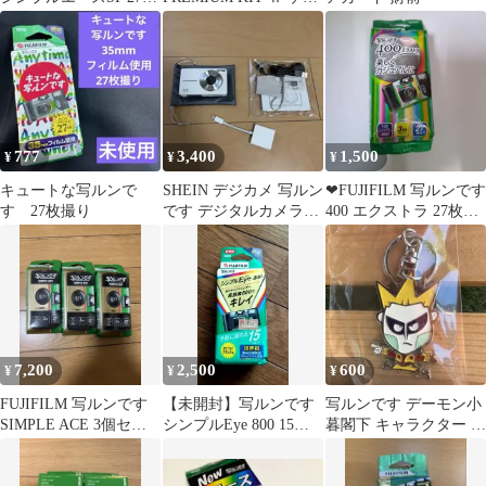
撮 2セット
ス カバー
777
3,400
1,500
¥
¥
¥
キュートな写ルンで
SHEIN デジカメ 写ルン
❤FUJIFILM 写ルンです
す 27枚撮り
です デジタルカメラ
400 エクストラ 27枚撮
OTGカードリーダー付
❤
き
7,200
2,500
600
¥
¥
¥
FUJIFILM 写ルンです
【未開封】写ルンです
写ルンです デーモン小
SIMPLE ACE 3個セッ
シンプルEye 800 15枚
暮閣下 キャラクター キ
ト
撮 富士フイルム 期限切
ーホルダー 聖飢魔II
れ