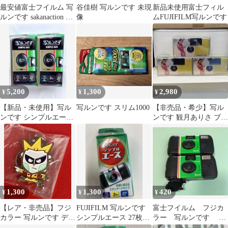
最安値富士フイルム 写
谷佳樹 写ルンです 未現
新品未使用富士フィル
ルンです sakanaction コ
像
ムFUJIFILM写ルンです
ラボ
5,200
1,300
2,980
¥
¥
¥
【新品・未使用】写ル
写ルンです スリム1000
【非売品・希少】写ル
ンです シンプルエース
ンです 観月ありさ ブリ
27枚撮り 2個セット
ヂストン ケース付き 3
個セット
1,300
1,300
420
¥
¥
¥
【レア・非売品】フジ
FUJIFILM 写ルンです
富士フイルム フジカ
カラー 写ルンです デー
シンプルエース 27枚撮
ラー 写ルンです 使
モン閣下 金属製キーホ
り
用済み 空ケース 2セ