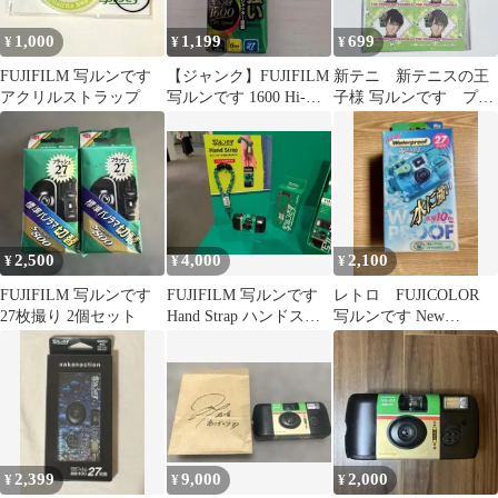
1,000
1,199
699
¥
¥
¥
FUJIFILM 写ルンです
【ジャンク】FUJIFILM
新テニ 新テニスの王
アクリルストラップ
写ルンです 1600 Hi-
子様 写ルンです プリ
Speed 27枚撮
ントシール風フォトカ
ード 財前光
2,500
4,000
2,100
¥
¥
¥
FUJIFILM 写ルンです
FUJIFILM 写ルンです
レトロ FUJICOLOR
27枚撮り 2個セット
Hand Strap ハンドスト
写ルンです New
ラップ
Waterproof 27枚撮り
2,399
9,000
2,000
¥
¥
¥