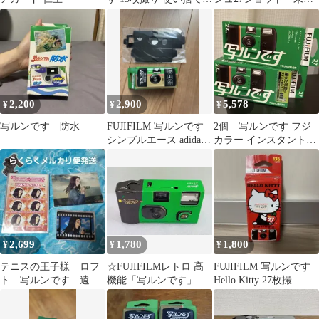
メラ
封 有効期限切れ
2,200
2,900
5,578
¥
¥
¥
写ルンです 防水
FUJIFILM 写ルンです
2個 写ルンです フジ
シンプルエース adidas
カラー インスタントカ
コラボ
メラ 27枚撮り
2,699
1,780
1,800
¥
¥
¥
テニスの王子様 ロフ
☆FUJIFILMレトロ 高
FUJIFILM 写ルンです
ト 写ルンです 遠野
機能「写ルンです」 ＊
Hello Kitty 27枚撮
セット
Super 800＊27枚撮り