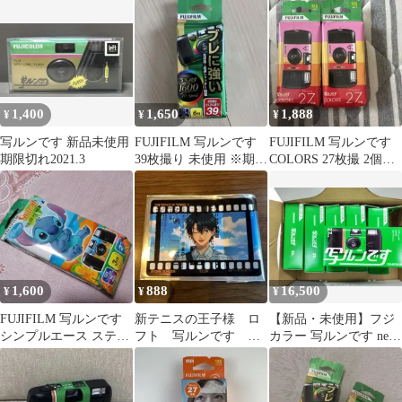
ルダー
ット
1,400
1,650
1,888
¥
¥
¥
写ルンです 新品未使用
FUJIFILM 写ルンです
FUJIFILM 写ルンです
期限切れ2021.3
39枚撮り 未使用 ※期限
COLORS 27枚撮 2個セ
切れ※
ット期限切れ
1,600
888
16,500
¥
¥
¥
FUJIFILM 写ルンです
新テニスの王子様 ロ
【新品・未使用】フジ
シンプルエース スティ
フト 写ルンです フ
カラー 写ルンです new
ッチ 27枚撮
ォト風クリアカード
パッケージ 27枚撮り 6
越前リョーマ
個