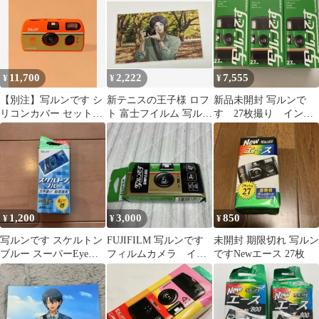
11,700
2,222
7,555
¥
¥
¥
【別注】写ルンです シ
新テニスの王子様 ロフ
新品未開封 写ルンで
リコンカバー セット
ト 富士フイルム 写ルン
す 27枚撮り インス
beams
です ブロマイド 幸村精
タントカメラ本体 3点
市
セット
1,200
3,000
850
¥
¥
¥
写ルンです スケルトン
FUJIFILM 写ルンです
未開封 期限切れ 写ルン
ブルー スーパーEye
フィルムカメラ イン
ですNewエース 27枚
800
スタントカメラ 新品未
使用品