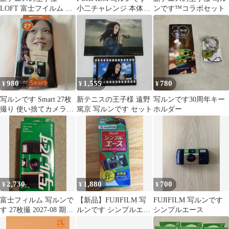
LOFT 富士フイルム 写
小二チャレンジ 本体未
ンです™コラボセット
ルンです ブロマイド 忍
開封 レトロ
足侑士
980
1,555
780
¥
¥
¥
写ルンです Smart 27枚
新テニスの王子様 遠野
写ルンです30周年キー
撮り 使い捨てカメラ
篤京 写ルンです セット
ホルダー
デッドストック
2,730
1,880
700
¥
¥
¥
富士フィルム 写ルンで
【新品】FUJIFILM 写
FUJIFILM 写ルンです
す 27枚撮 2027-08 期限
ルンです シンプルエー
シンプルエース
未開封
ス 27枚撮り ISO400