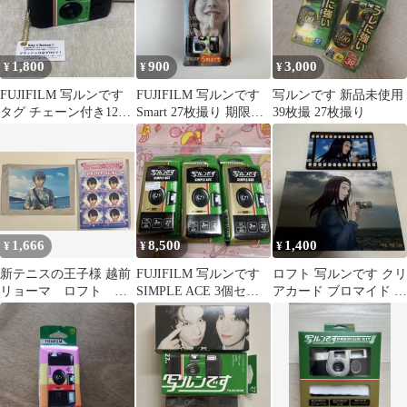
1,800
900
3,000
¥
¥
¥
FUJIFILM 写ルンです
FUJIFILM 写ルンです
写ルンです 新品未使用
タグ チェーン付き12枚
Smart 27枚撮り 期限切
39枚撮 27枚撮り
セット
れ
1,666
8,500
1,400
¥
¥
¥
新テニスの王子様 越前
FUJIFILM 写ルンです
ロフト 写ルンです クリ
リョーマ ロフト 写
SIMPLE ACE 3個セッ
アカード ブロマイド 遠
ルンです プリントシ
ト
野
ール風フォトカード