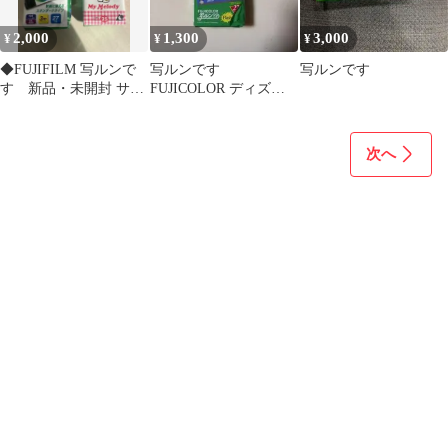
2,000
1,300
3,000
¥
¥
¥
◆FUJIFILM 写ルンで
写ルンです
写ルンです
す 新品・未開封 サン
FUJICOLOR ディズニ
リオ マイメロ
ー ミッキー レトロ
次へ