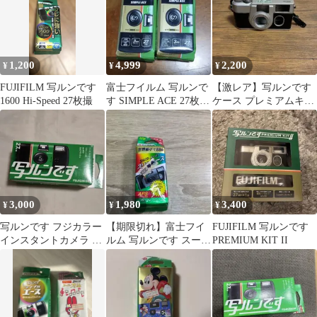
1,200
4,999
2,200
¥
¥
¥
FUJIFILM 写ルンです
富士フイルム 写ルンで
【激レア】写ルンです
1600 Hi-Speed 27枚撮
す SIMPLE ACE 27枚撮
ケース プレミアムキッ
2個セット
トⅡ フィルムカメラ
富士フイルム
3,000
1,980
3,400
¥
¥
¥
写ルンです フジカラー
【期限切れ】富士フイ
FUJIFILM 写ルンです
インスタントカメラ 27
ルム 写ルンです スーパ
PREMIUM KIT II
枚撮り
ー スリムエース 25枚