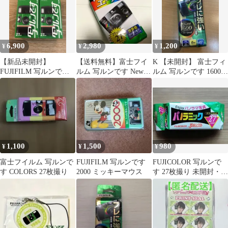
6,900
2,980
1,200
¥
¥
¥
【新品未開封】
【送料無料】富士フイ
K 【未開封】 富士フィ
FUJIFILM 写ルンです
ルム 写ルンです Newエ
ルム 写ルンです 1600
27枚撮り 2個セット
ース 27枚撮り 未開封
インスタントカメラ 27
枚
1,100
1,500
980
¥
¥
¥
富士フイルム 写ルンで
FUJIFILM 写ルンです
FUJICOLOR 写ルンで
す COLORS 27枚撮り
2000 ミッキーマウス
す 27枚撮り 未開封・未
使用 ※有効期限切れ