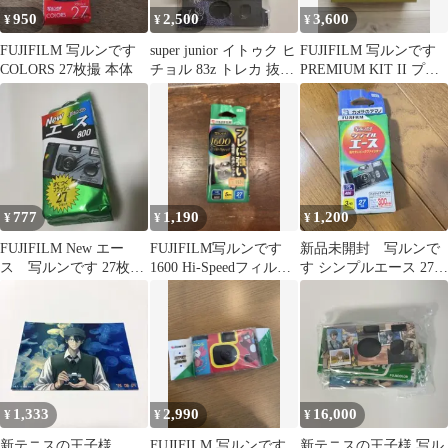
950
2,500
3,600
¥
¥
¥
FUJIFILM 写ルンです
super junior イトゥク ヒ
FUJIFILM 写ルンです
COLORS 27枚撮 本体
チョル 83z トレカ 抜き
PREMIUM KIT II プレ
写ルンです
ミアムキット
777
1,190
1,200
¥
¥
¥
FUJIFILM New エー
FUJIFILM写ルンです
新品未開封 写ルンで
ス 写ルンです 27枚撮
1600 Hi-Speedフィルム
す シンプルエース 27枚
り期限切れ
27枚撮り
カメラ 有効期限切れ
1,333
2,990
16,000
¥
¥
¥
新テニスの王子様
FUJIFILM 写ルンです
新テニスの王子様 写ル