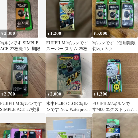
2,380
1,200
5,000
¥
¥
¥
写ルンです SIMPLE
FUJIFILM 写ルンです
写ルンです（使用期限
ACE 27枚撮 1ケ 期限切
スーパー スリム 25枚撮
切れ）3つ
れ 2024年 11月
り
2,700
2,000
1,300
¥
¥
¥
FUJIFILM 写ルンです
水中FUJICOLOR 写ル
FUJIFILM/写ルンで
SIMPLE ACE 27枚撮
ンです New Waterproof
す/400 エクストラ/27枚
27枚撮
撮り/フラッシュ付