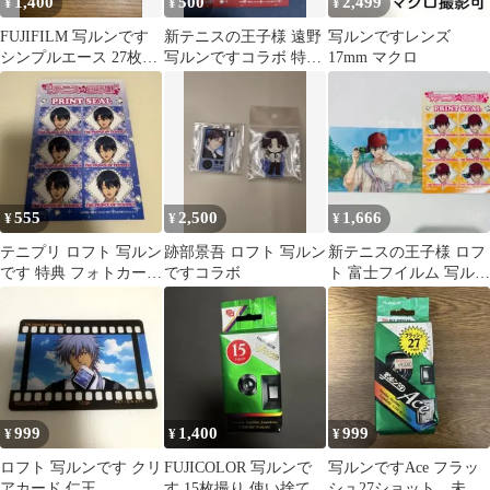
1,400
500
2,499
¥
¥
¥
FUJIFILM 写ルンです
新テニスの王子様 遠野
写ルンですレンズ
シンプルエース 27枚撮
写ルンですコラボ 特典
17mm マクロ
り【期限2010年】
プリントシール
555
2,500
1,666
¥
¥
¥
テニプリ ロフト 写ルン
跡部景吾 ロフト 写ルン
新テニスの王子様 ロフ
です 特典 フォトカード
ですコラボ
ト 富士フイルム 写ルン
リョーマ
です ブロマイド 特典
切原
999
1,400
999
¥
¥
¥
ロフト 写ルンです クリ
FUJICOLOR 写ルンで
写ルンですAce フラッ
アカード 仁王
す 15枚撮り 使い捨てカ
シュ27ショット 未開