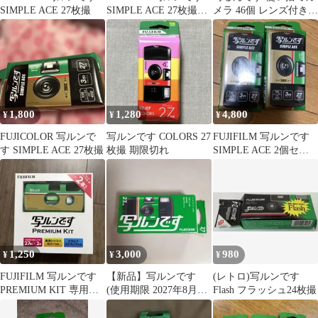
SIMPLE ACE 27枚撮
SIMPLE ACE 27枚撮
メラ 46個 レンズ付きフ
訳あり
ィルム 使用済み 写ルン
です
1,800
1,280
4,800
¥
¥
¥
FUJICOLOR 写ルンで
写ルンです COLORS 27
FUJIFILM 写ルンです
す SIMPLE ACE 27枚撮
枚撮 期限切れ
SIMPLE ACE 2個セッ
ト
1,250
3,000
980
¥
¥
¥
FUJIFILM 写ルンです
【新品】写ルンです
(レトロ)写ルンです
PREMIUM KIT 専用シ
(使用期限 2027年8月ま
Flash フラッシュ24枚撮
リコンカバー
で)