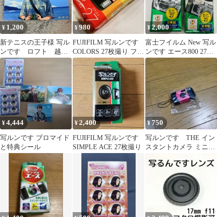
1,200
980
2,000
¥
¥
¥
新テニスの王子様 写ル
FUJIFILM 写ルンです
富士フイルム New 写ル
ンです ロフト 越前
COLORS 27枚撮り フラ
ンです エース800 27枚
リョーマ フォトカー
ッシュ付き 期限切れ
撮り 2個セット ISO800
ド ブロマイド
未使用
4,444
2,400
750
¥
¥
¥
写ルンです ブロマイド
FUJIFILM 写ルンです
写ルンです THE イン
と特典シール
SIMPLE ACE 27枚撮り
スタントカメラ ミニチ
ュア キーチェーン