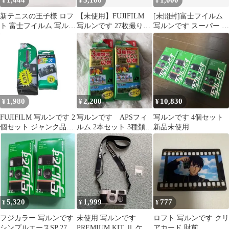
1,444
5,100
1,000
¥
¥
¥
新テニスの王子様 ロフ
【未使用】FUJIFILM
[未開封]富士フイルム
ト 富士フイルム 写ルン
写ルンです 27枚撮り2
写ルンです スーパー ス
です ブロマイド 不二周
個セット
リムエース ミッキー限
助
定缶
1,980
2,200
10,830
¥
¥
¥
FUJIFILM 写ルンです 2
写ルンです APSフィ
写ルンです 4個セット
個セット ジャンク品
ルム 2本セット 3種類の
新品未使用
#A22C
プリントタイプ
5,320
1,999
777
¥
¥
¥
フジカラー 写ルンです
未使用 写ルンです
ロフト 写ルンです クリ
シンプルエースSP 27枚
PREMIUM KIT Ⅱ ケー
アカード 財前