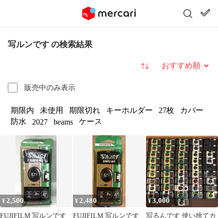
写ルンです の検索結果
並び替え
販売中のみ表示
期限内
未使用
期限切れ
キーホルダー
27枚
カバー
防水
ケース
2027
beams
2,500
2,480
3,000
¥
¥
¥
FUJIFILM 写ルンです
FUJIFILM 写ルンです
写るんです 使い捨てカ