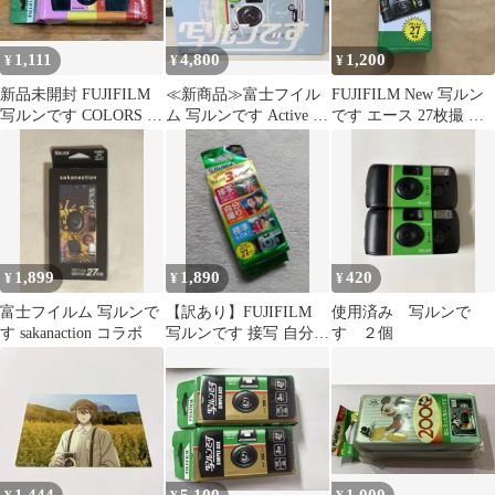
1,111
4,800
1,200
¥
¥
¥
新品未開封 FUJIFILM
≪新商品≫富士フイル
FUJIFILM New 写ルン
写ルンです COLORS 27
ム 写ルンです Active 防
です エース 27枚撮 本
枚撮り 期限切れ
水【未開封】
体
1,899
1,890
420
¥
¥
¥
富士フイルム 写ルンで
【訳あり】FUJIFILM
使用済み 写ルンで
す sakanaction コラボ
写ルンです 接写 自分撮
す ２個
り 27ショットフラッシ
ュ付